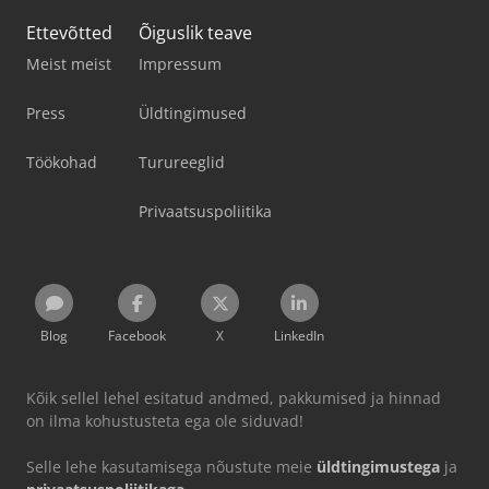
Ettevõtted
Õiguslik teave
Meist meist
Impressum
Press
Üldtingimused
Töökohad
Turureeglid
Privaatsuspoliitika
Blog
Facebook
X
LinkedIn
Kõik sellel lehel esitatud andmed, pakkumised ja hinnad
on ilma kohustusteta ega ole siduvad!
Selle lehe kasutamisega nõustute meie
üldtingimustega
ja