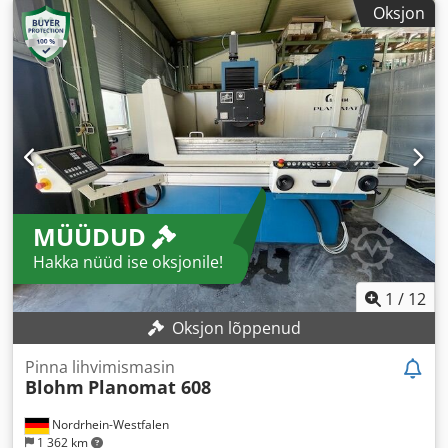
Oksjon
MÜÜDUD
Hakka nüüd ise oksjonile!
1
/
12
Oksjon lõppenud
Pinna lihvimismasin
Blohm
Planomat 608
Nordrhein-Westfalen
1 362 km