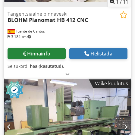
1
/
11
Tangentsiaalne pinnaveski
BLOHM
Planomat HB 412 CNC
Fuente de Cantos
3 184 km
Hinnainfo
Helistada
Seisukord:
hea (kasutatud)
,
Väike kuulutus