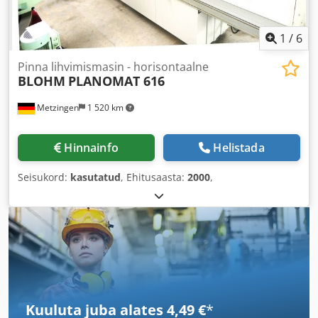
1
/
6
Pinna lihvimismasin - horisontaalne
BLOHM
PLANOMAT 616
Metzingen
1 520 km
Hinnainfo
Helistada
Seisukord:
kasutatud
, Ehitusaasta:
2000
,
Kuuluta juba alates 4,49 €
*