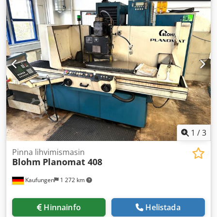
1
/
3
Pinna lihvimismasin
Blohm
Planomat 408
Kaufungen
1 272 km
Hinnainfo
Helistada