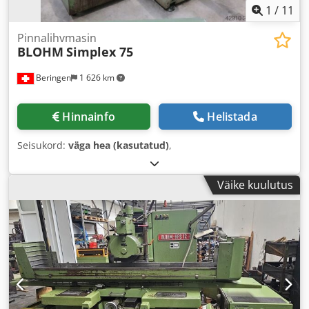
1
/
11
Pinnalihvmasin
BLOHM
Simplex 75
Beringen
1 626 km
Hinnainfo
Helistada
Seisukord:
väga hea (kasutatud)
,
Väike kuulutus