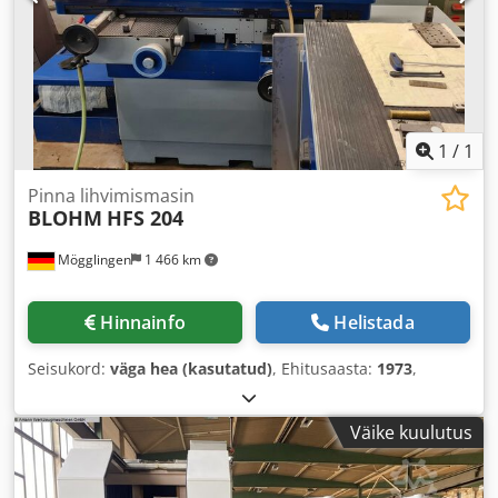
1
/
1
Pinna lihvimismasin
BLOHM
HFS 204
Mögglingen
1 466 km
Hinnainfo
Helistada
Seisukord:
väga hea (kasutatud)
, Ehitusaasta:
1973
,
Väike kuulutus