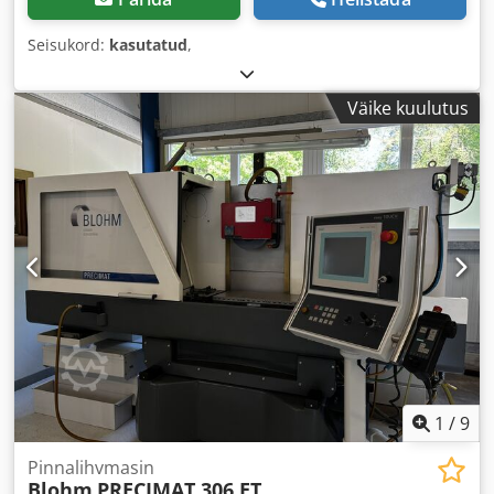
Seisukord:
kasutatud
,
Väike kuulutus
1
/
9
Pinnalihvmasin
Blohm
PRECIMAT 306 ET