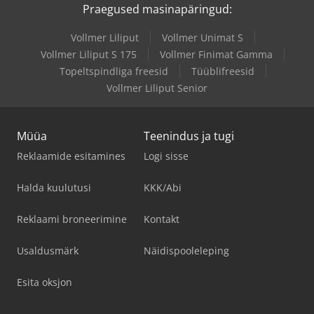
Praegused masinapäringud:
Vollmer Liliput
Vollmer Unimat S
Vollmer Liliput S 175
Vollmer Finimat Gamma
Topeltspindliga freesid
Tüüblifreesid
Vollmer Liliput Senior
Müüa
Teenindus ja tugi
Reklaamide esitamines
Logi sisse
Halda kuulutusi
KKK/Abi
Reklaami broneerimine
Kontakt
Usaldusmärk
Näidispooleleping
Esita oksjon