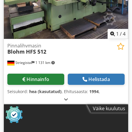
1
/
4
Pinnalihvmasin
Blohm
HFS 512
Striegistal
1 131 km
Hinnainfo
Helistada
Seisukord:
hea (kasutatud)
, Ehitusaasta:
1994
,
Väike kuulutus