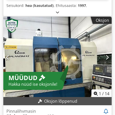
Seisukord:
hea (kasutatud)
, Ehitusaasta:
1997
,
Oksjon
MÜÜDUD
Hakka nüüd ise oksjonile!
1
/
14
Oksjon lõppenud
Pinnalihvmasin