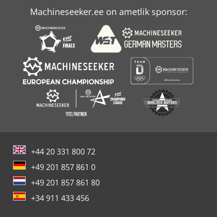
Machineseeker.ee on ametlik sponsor:
Schechtl Hbm 310
Trapetsikujulist Leht 310 135
+44 20 331 800 72
+49 201 857 861 0
+49 201 857 861 80
+34 911 433 456