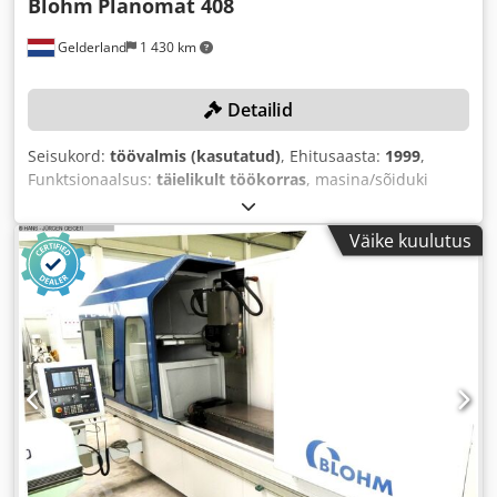
Blohm
Planomat 408
Gelderland
1 430 km
Detailid
Seisukord:
töövalmis (kasutatud)
, Ehitusaasta:
1999
,
Funktsionaalsus:
täielikult töökorras
, masina/sõiduki
number:
14556
, lihvkivi läbimõõt:
400 mm
, X-telje
liikumisteekond:
900 mm
, Y-telje liikumisteekond:
550 mm
,
Väike kuulutus
Z-telje liikumisteekond:
360 mm
, lihvimisspindli kiirus:
3 400 p/min
,