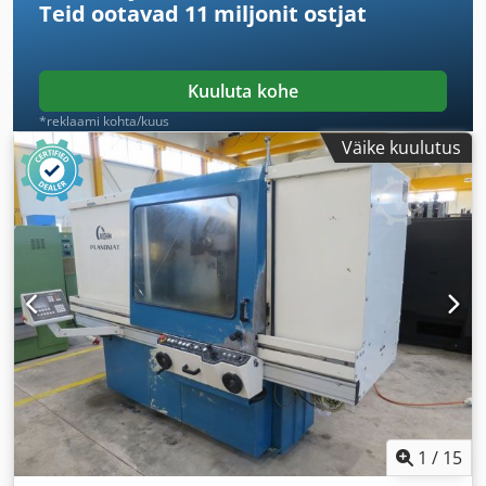
Teid ootavad
11 miljonit ostjat
Kuuluta kohe
*reklaami kohta/kuus
Väike kuulutus
1
/
15