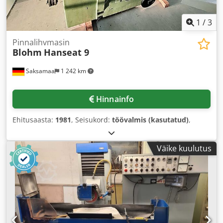
1
/
3
Pinnalihvmasin
Blohm
Hanseat 9
Saksamaa
1 242 km
Hinnainfo
Ehitusaasta:
1981
, Seisukord:
töövalmis (kasutatud)
,
Väike kuulutus