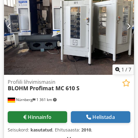
1
/
7
Profiili lihvimismasin
BLOHM
Profimat MC 610 S
Nürnberg
1 361 km
Hinnainfo
Helistada
Seisukord:
kasutatud
, Ehitusaasta:
2010
,