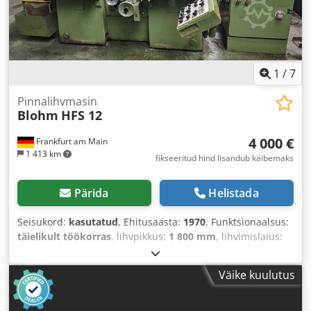
1
/
7
Pinnalihvmasin
Blohm
HFS 12
4 000 €
Frankfurt am Main
1 413 km
fikseeritud hind lisandub käibemaks
Pärida
Helistada
Seisukord:
kasutatud
, Ehitusaasta:
1970
, Funktsionaalsus:
täielikult töökorras
, lihvpikkus:
1 800 mm
, lihvimislaius:
400 mm
, laua pikkus:
1 350 mm
, laua laius:
350 mm
,
Väike kuulutus