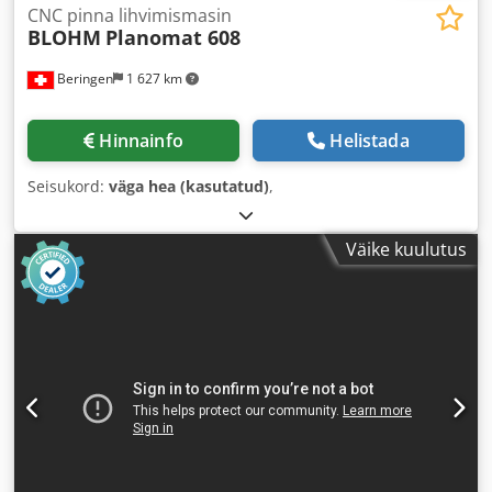
CNC pinna lihvimismasin
BLOHM
Planomat 608
Beringen
1 627 km
Hinnainfo
Helistada
Seisukord:
väga hea (kasutatud)
,
Väike kuulutus