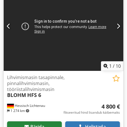
1
/
10
Lihvimismasin tasapinnale,
pinnalihvimismasin,
tööriistalihvimismasin
BLOHM
HFS 6
4 800 €
Hessisch Lichtenau
1 274 km
fikseeritud hind lisandub käibemaks
Pärida
Helistada