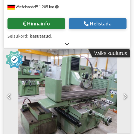
Wiefelstede
1 205 km
Hinnainfo
Helistada
Seisukord:
kasutatud
,
Väike kuulutus