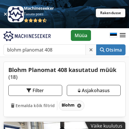
Machineseeker
Rakendusse
Tasuta poes
Müüa
Otsima
Blohm Planomat 408 kasutatud müük
(18)
Filter
Asjakohasus
Blohm
Eemalda kõik filtrid
Väike kuulutus