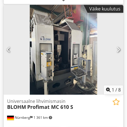
Väike kuulutus
1
/
8
Universaalne lihvimismasin
BLOHM
Profimat MC 610 S
Nürnberg
1 361 km