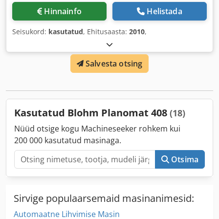
Hinnainfo
Helistada
Seisukord:
kasutatud
, Ehitusaasta:
2010
,
Salvesta otsing
Kasutatud Blohm Planomat 408
(18)
Nüüd otsige kogu Machineseeker rohkem kui
200 000 kasutatud masinaga.
Otsima
Sirvige populaarsemaid masinanimesid:
Automaatne Lihvimise Masin