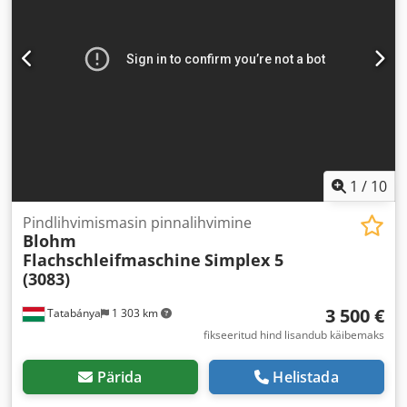
1
/
10
Pindlihvimismasin pinnalihvimine
Blohm
Flachschleifmaschine
Simplex 5
(3083)
3 500 €
Tatabánya
1 303 km
fikseeritud hind lisandub käibemaks
Pärida
Helistada