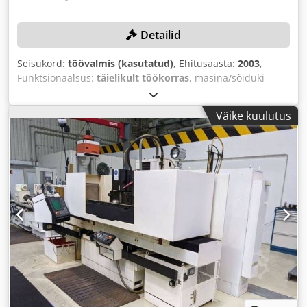
Detailid
Seisukord:
töövalmis (kasutatud)
, Ehitusaasta:
2003
,
Funktsionaalsus:
täielikult töökorras
, masina/sõiduki
number:
15135
, lihvpikkus:
800 mm
, lihvimislaius:
600
mm
, lihvimiskõrgus:
500 mm
, lihvkivi läbimõõt:
400 mm
,
Väike kuulutus
juhtimistüüp:
NC juhtimine
,