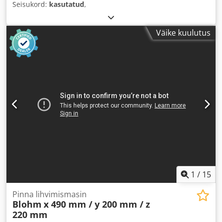
Seisukord:
kasutatud
,
Väike kuulutus
1
/
15
Pinna lihvimismasin
Blohm
x 490 mm / y 200 mm / z
220 mm