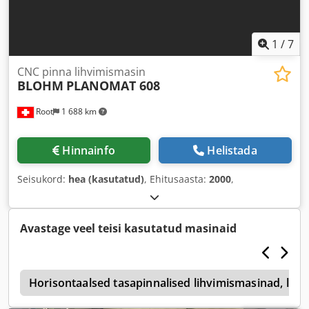
1
/
7
CNC pinna lihvimismasin
BLOHM
PLANOMAT 608
Root
1 688 km
Hinnainfo
Helistada
Seisukord:
hea (kasutatud)
, Ehitusaasta:
2000
,
Avastage veel teisi kasutatud masinaid
b
Horisontaalsed tasapinnalised lihvimismasinad, lih