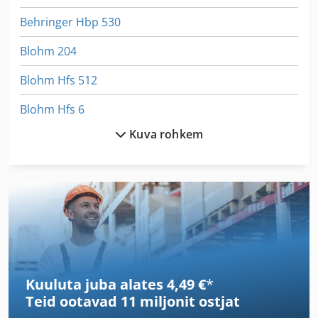
Behringer Hbp 530
Blohm 204
Blohm Hfs 512
Blohm Hfs 6
Kuva rohkem
Blohm Simplex
Blohm Simplex 7
Hbm 480
Hbs 470
Järjekorras Masin
Kuuluta juba alates 4,49 €
*
Klaasi Graveerimine Masin
Teid ootavad
11 miljonit ostjat
Klaasist Masin