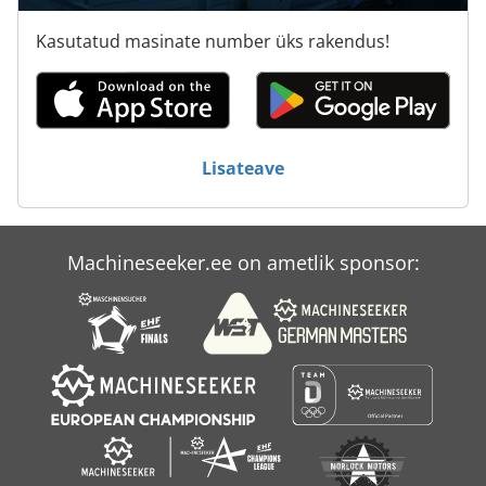
Panhans Bsb 600
Kasutatud masinate number üks rakendus!
Riistvara Puurmasin
Robatech
Robland Hx
Lisateave
Scheppach Hm2
Selco
Machineseeker.ee on ametlik sponsor:
Täielik Elektrooniline Vanametalli Purustaja Sorteerimine Taimed
Ääriku Puurmasin