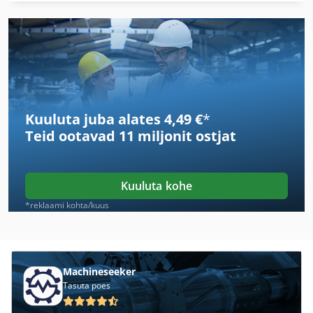
Busellato
Centauro
Centauro C
Fabbri Ofen
Kuuluta juba alates 4,49 €
*
Felder Rl 160
Teid ootavad
11 miljonit ostjat
Felder Rl 200
Nõud
Kuuluta kohe
Paberi Purustaja
*reklaami kohta/kuus
Panhans
Panhans 1533
Machineseeker
Tasuta poes
Panhans 426