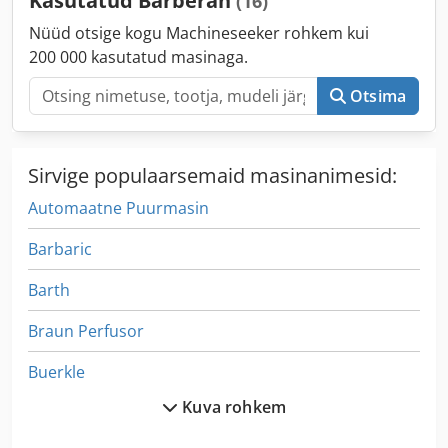
Kasutatud Barberan
(16)
Nüüd otsige kogu Machineseeker rohkem kui
200 000 kasutatud masinaga.
Otsima
Sirvige populaarsemaid masinanimesid:
Automaatne Puurmasin
Barbaric
Barth
Braun Perfusor
Buerkle
Kuva rohkem
Buhrs