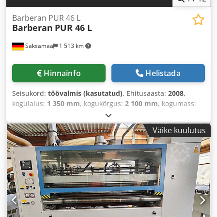
Barberan PUR 46 L
Barberan
PUR 46 L
Saksamaa
1 513 km
Hinnainfo
Helistada
Seisukord:
töövalmis (kasutatud)
, Ehitusaasta:
2008
,
kogulaius:
1 350 mm
, kogukõrgus:
2 100 mm
, kogumass:
2 200 kg
, toote pikkus (maks.):
7 000 mm
, 2008. aastal
valmistatud lamineerimispress. Selle Barberan PUR 46 L
Väike kuulutus
masina koguvõimsus on 45,5 kW ja see töötab pingel 400 V.
Masina mõõtmed on umbes 7000 × 1350 × 2100 mm ja kaal
umbes 2200 kg. Kui otsite kvaliteetseid
lamineerimisvõimalusi, siis kaaluge meie müügis olevat
Barberan PUR 46 L masinat. Võtke meiega ühendust, kui
soovite selle masina kohta lisateavet. • Koguvõimsus: 45,5
kW • Toitepinge: 400 V Credsyz Tgmopfx Aktof • Tööpinge:
110 V • Voolutüüp: AC • Sagedus: 50 Hz • Mootori kaitse:
IP55 • Õhurõhk: 6 baari • Õhutarbimine (praimer): 100