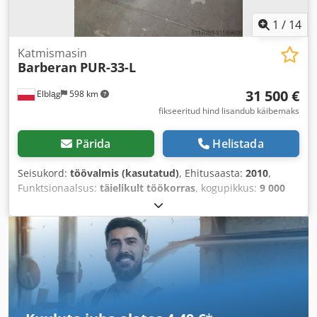
1
/
14
Katmismasin
Barberan
PUR-33-L
31 500 €
Elbląg
598 km
fikseeritud hind lisandub käibemaks
Pärida
Helistada
Seisukord:
töövalmis (kasutatud)
, Ehitusaasta:
2010
,
Funktsionaalsus:
täielikult töökorras
, kogupikkus:
9 000
mm
, töökõrgus:
120 mm
,