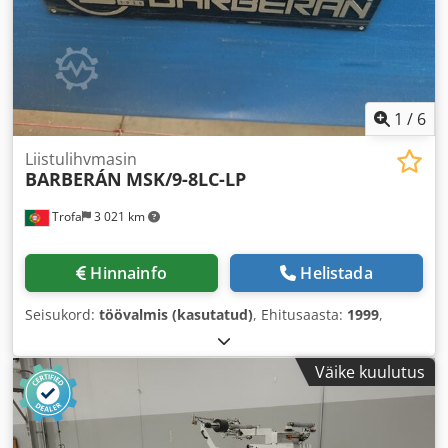
kohtade vältimiseks, suure tõhususega soojusisolatsiooni,
integreeritud termopaari ja temperatuuri reguleerimist
masina PLC kaudu.
1
/
6
Liistulihvmasin
BARBERÁN
MSK/9-8LC-LP
Trofa
3 021 km
Hinnainfo
Helistada
Seisukord:
töövalmis (kasutatud)
, Ehitusaasta:
1999
,
Väike kuulutus