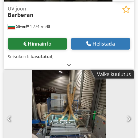
UV joon
Barberan
Sliven
1 774 km
Hinnainfo
Helistada
Seisukord:
kasutatud
,
Väike kuulutus