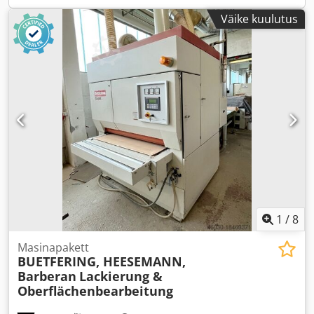
Väike kuulutus
1
/
8
Masinapakett
BUETFERING, HEESEMANN,
Barberan
Lackierung &
Oberflächenbearbeitung