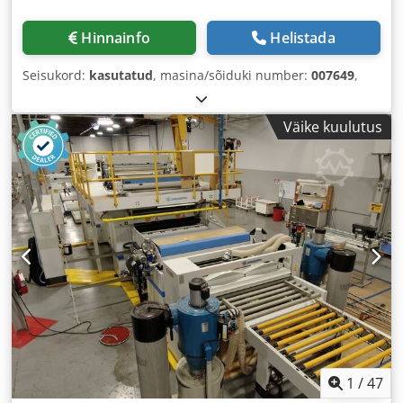
Hinnainfo
Helistada
Seisukord:
kasutatud
, masina/sõiduki number:
007649
,
Väike kuulutus
1
/
47