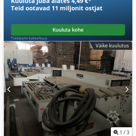
Kuuluta juba alates 4,49 €
*
Teid ootavad
11 miljonit ostjat
Kuuluta kohe
*reklaami kohta/kuus
Väike kuulutus
1
/
3