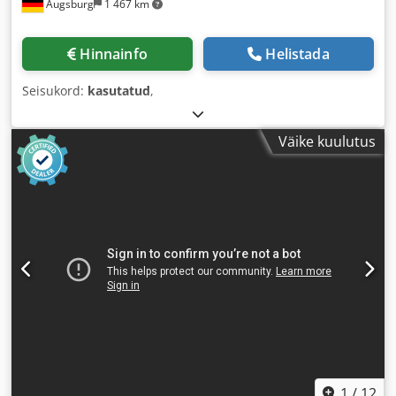
Augsburg
1 467 km
Hinnainfo
Helistada
Seisukord:
kasutatud
,
Väike kuulutus
1
/
12