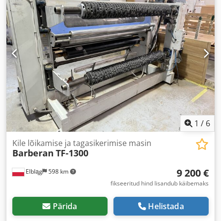
1
/
6
Kile lõikamise ja tagasikerimise masin
Barberan
TF-1300
9 200 €
Elbląg
598 km
fikseeritud hind lisandub käibemaks
Pärida
Helistada