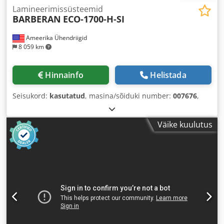
Lamineerimissüsteemid
BARBERAN
ECO-1700-H-SI
Ameerika Ühendriigid
8 059 km
Hinnainfo
Helistada
Seisukord:
kasutatud
, masina/sõiduki number:
007676
,
Väike kuulutus