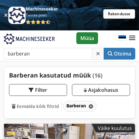
Machineseeker
Rakendusse
Tasuta poes
Müüa
Otsima
Barberan kasutatud müük
(16)
Filter
Asjakohasus
Barberan
Eemalda kõik filtrid
Väike kuulutus