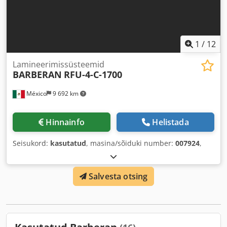
1
/
12
Lamineerimissüsteemid
BARBERAN
RFU-4-C-1700
México
9 692 km
Hinnainfo
Helistada
Seisukord:
kasutatud
, masina/sõiduki number:
007924
,
Salvesta otsing