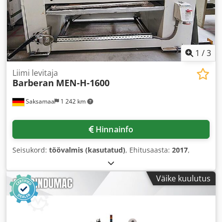
NL/min • Õhutarbimine: 40 NL/min • Ekstraheerimise
läbimõõt: Ø100 mm • Õhuvooluhulk: 700 m³/h Lisavarustus
• Eelsulatus: umbes 200 kg; mõõtmed umbes 1050 × 820 ×
1830 mm. • Leegitöötlusseade koos osoonifiltriga: umbes
500 kg
1
/
3
Liimi levitaja
Barberan
MEN-H-1600
Saksamaa
1 242 km
Hinnainfo
Seisukord:
töövalmis (kasutatud)
, Ehitusaasta:
2017
,
Väike kuulutus