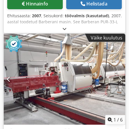
täpse pealekandmisega Masina tehnilised eelised •
Hinnainfo
Helistada
Profiilide pakkimismasin on loodud erineva kuju, suuruse
ja materjaliga profiilide pakkimiseks, kasutades erinevaid
Ehitusaasta:
2007
, Seisukord:
töövalmis (kasutatud)
, 2007.
kuumliimidega fooliume. • Töötab nii iseseisva üksusena
aastal toodetud Barberani masin. See Barberan PUR-33-L
kui ka osana terviklikust tootmisliinist. • Võimalik töötada
on pidev pakkimisliin, mis on mõeldud PVC-fooliumi, CPL-i,
selliste materjalidega nagu pvc, alumiinium ja mõned
paberi ja spooni kandmiseks erinevatele materjalidele,
komposiitmaterjalid. • Erinevad fooliumitüübid on
Väike kuulutus
kasutades kuumsulamistehnoloogiat. Sellel on tugev ühes
ühilduvad, teatud materjalide jaoks võib vaja minna
tükis elektrokeevitatud terasraam, mootoriga kummiga
spetsiaalseid konfiguratsioone. • Profiili mõõtmed: laius 25–
kaetud etteandmisrattad ja täpse liimi pealekandmise
300 mm, pikkus ≥600 mm, kõrgus 4–120 mm • Fooliumi
tagamiseks pilukujuline ekstrusioonisüsteem. Kui otsite
mõõtmed: laius 25–330 mm, välimise rulli läbimõõt ≤600
kvaliteetseid pakkimisvõimalusi, kaaluge Barberan PUR-33-
mm, sisemise rulli läbimõõt 76 mm • Maksimaalne
L masinat, mis on meil müügil. Võtke meiega ühendust, et
mehaaniline kiirus: 60 m/min • Töökõrgus: 900 mm • Pinge:
saada lisateavet. • Alusraam: Üheosaline elektrokeevitatud
400v – 50hz • Suruõhk: 6 baari Credpfoyaa Utox Aktjf
terasest raam, millel on suur struktuuriline jäikus. See on
Lisainformatsioon Masin on endiselt toiteallikas. 6
konstrueeritud vibratsioonide summutamiseks ja
isereguleeruvat küttekeha, laiendatav 8-ni. Liimi
survevõllide joondamise säilitamiseks. •
pealekandmiseks mõeldud piluotsik (330 mm). Rulli
Transpordisüsteem: Mootoriga kummiga kaetud
läbimõõt kuni 600 mm. Magnetiline pulberpidur pinge
etteanderattad, mille kiirust reguleeritakse inverteri
reguleerimiseks. Infrapunaekraan fooliumi
kaudu, tagades täpse sünkroniseerimise liimi
kuumutamiseks. Foolium kantakse peale vormitud
pealekandmise ja profiili etteandmise vahel. •
1
/
6
kummirullidega. Kiire profiili kuju muutmise süsteem. Kuni
Pressimis-/kalandritsoon: universaalsed toed ja mitme
600 mm läbimõõduga fooliumirullidele. Rõhu