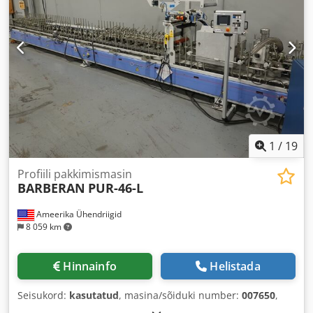
1
/
19
Profiili pakkimismasin
BARBERAN
PUR-46-L
Ameerika Ühendriigid
8 059 km
Hinnainfo
Helistada
Seisukord:
kasutatud
, masina/sõiduki number:
007650
,