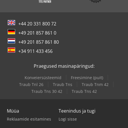
+44 20 331 800 72
+49 201 857 861 0
+49 201 857 861 80
+34 911 433 456
Praegused masinapäringud:
Konveiersüsteemid
Freesimine (puit)
Traub Tnl 26
Traub Tns
Traub Tnm 42
Traub Tns 30 42
Traub Tns 42
Müüa
Teenindus ja tugi
Reklaamide esitamines
Logi sisse