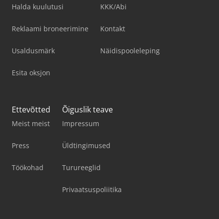
Halda kuulutusi
KKK/Abi
Reklaami broneerimine
Kontakt
Usaldusmärk
Näidispooleleping
Esita oksjon
Ettevõtted
Õiguslik teave
Meist meist
Impressum
Press
Üldtingimused
Töökohad
Turureeglid
Privaatsuspoliitika