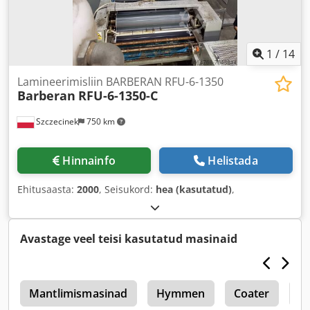
1
/
14
Lamineerimisliin BARBERAN RFU-6-1350
Barberan
RFU-6-1350-C
Szczecinek
750 km
Hinnainfo
Helistada
Ehitusaasta:
2000
, Seisukord:
hea (kasutatud)
,
Avastage veel teisi kasutatud masinaid
r
Mantlimismasinad
Hymmen
Coater
A