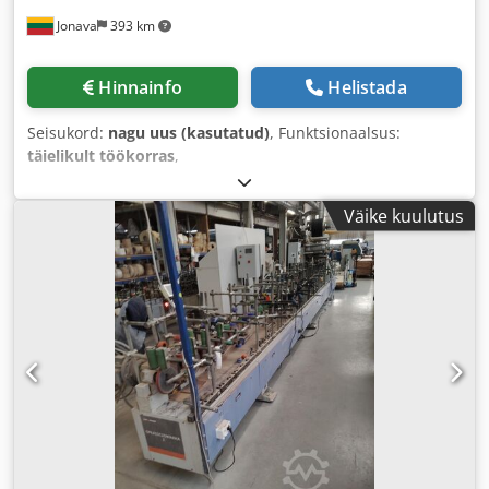
Jonava
393 km
Hinnainfo
Helistada
Seisukord:
nagu uus (kasutatud)
, Funktsionaalsus:
täielikult töökorras
,
Väike kuulutus