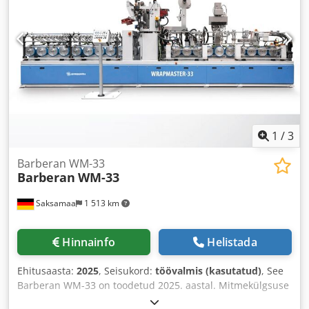
1
/
3
Barberan WM-33
Barberan
WM-33
Saksamaa
1 513 km
Hinnainfo
Helistada
Ehitusaasta:
2025
, Seisukord:
töövalmis (kasutatud)
, See
Barberan WM-33 on toodetud 2025. aastal. Mitmekülgsuse
tagamiseks mõeldud profiilipakkimismasin, mis töötleb