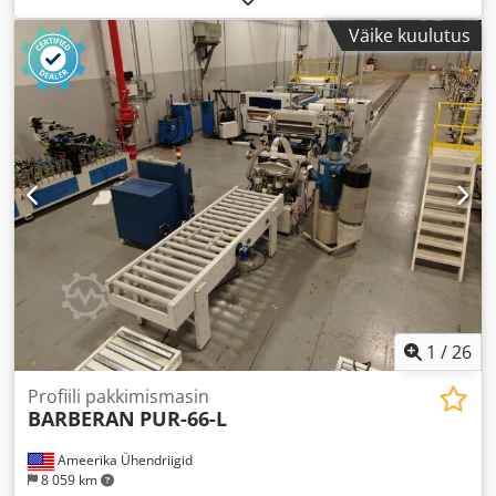
Väike kuulutus
1
/
26
Profiili pakkimismasin
BARBERAN
PUR-66-L
Ameerika Ühendriigid
8 059 km