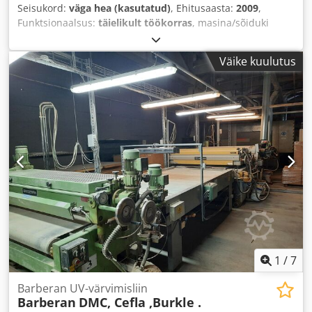
Seisukord:
väga hea (kasutatud)
, Ehitusaasta:
2009
,
Funktsionaalsus:
täielikult töökorras
, masina/sõiduki
number:
17460
, kogulaius:
1 200 mm
, kogupikkus:
2 400
mm
, kile laius:
1 300 mm
,
Väike kuulutus
1
/
7
Barberan UV-värvimisliin
Barberan
DMC, Cefla ,Burkle .