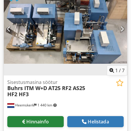
1
/
7
Sisestusmasina söötur
Buhrs ITM W+D
AT25 RF2 AS25
HF2 HF3
Heemskerk
1 440 km
Hinnainfo
Helistada