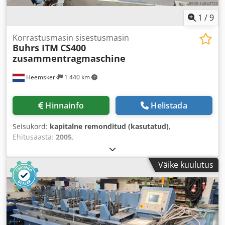
1
/
9
Korrastusmasin sisestusmasin
Buhrs ITM
CS400
zusammentragmaschine
Heemskerk
1 440 km
Hinnainfo
Helistada
Seisukord:
kapitalne remonditud (kasutatud)
,
Ehitusaasta:
2005
,
Väike kuulutus