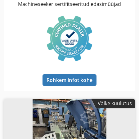
Machineseeker sertifitseeritud edasimüüjad
Rohkem infot kohe
Väike kuulutus