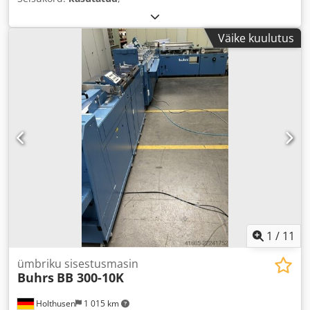
Väike kuulutus
1
/
11
ümbriku sisestusmasin
Buhrs
BB 300-10K
Holthusen
1 015 km