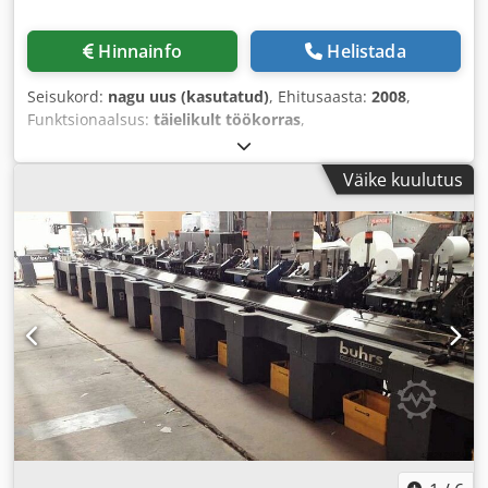
Hinnainfo
Helistada
Seisukord:
nagu uus (kasutatud)
, Ehitusaasta:
2008
,
Funktsionaalsus:
täielikult töökorras
,
Väike kuulutus