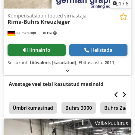
1
/
6
Kompensatsioonitooted virnastaja
Rima-Buhrs
Kreuzleger
Helmstedt
1 130 km
Hinnainfo
Helistada
Seisukord:
töövalmis (kasutatud)
, Ehitusaasta:
2011
,
Avastage veel teisi kasutatud masinaid
m
Ümbrikumasinad
Buhrs 3000
Buhrs Zaan
Väike kuulutus