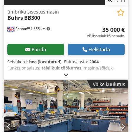
ümbriku sisestusmasin
Buhrs
BB300
35 000 €
Benton
1 655 km
VB lisandub käibemaks
Pärida
Helistada
Seisukord:
hea (kasutatud)
, Ehitusaasta:
2004
,
Funktsionaalsus:
täielikult töökorras
, masina/sõiduki
number:
200145
,
Väike kuulutus