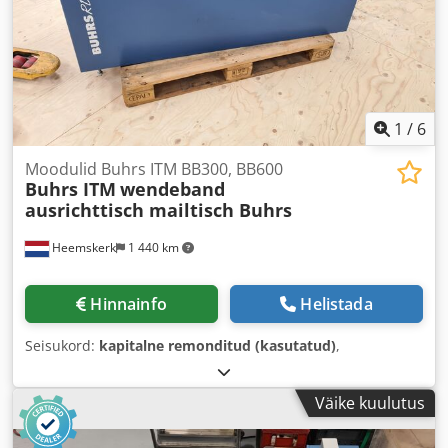
1
/
6
Moodulid Buhrs ITM BB300, BB600
Buhrs ITM
wendeband
ausrichttisch mailtisch Buhrs
Heemskerk
1 440 km
Hinnainfo
Helistada
Seisukord:
kapitalne remonditud (kasutatud)
,
Väike kuulutus