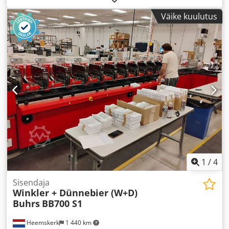
Väike kuulutus
1
/
4
Sisendaja
Winkler + Dünnebier (W+D)
Buhrs
BB700 S1
Heemskerk
1 440 km