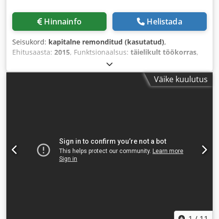
Hinnainfo
Helistada
Seisukord:
kapitalne remonditud (kasutatud)
,
Ehitusaasta:
2015
, Funktsionaalsus:
täielikult töökorras
,
Väike kuulutus
1
/
11