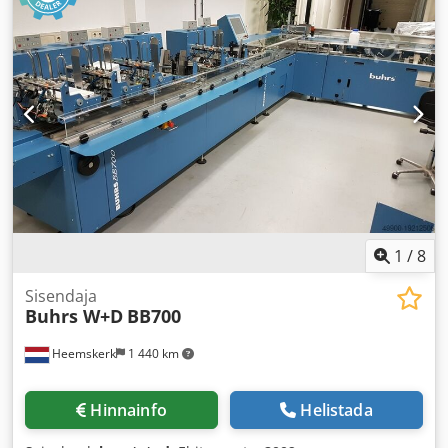
1
/
8
Sisendaja
Buhrs W+D
BB700
Heemskerk
1 440 km
Hinnainfo
Helistada