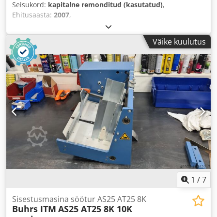
Seisukord:
kapitalne remonditud (kasutatud)
,
Ehitusaasta:
2007
,
Väike kuulutus
1
/
7
Sisestusmasina söötur AS25 AT25 8K
Buhrs ITM
AS25 AT25 8K 10K