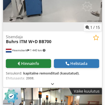
1
/
15
Sisendaja
Buhrs ITM W+D
BB700
Heemskerk
1 440 km
Hinnainfo
Helistada
Seisukord:
kapitalne remonditud (kasutatud)
,
Ehitusaasta:
2008
,
Väike kuulutus