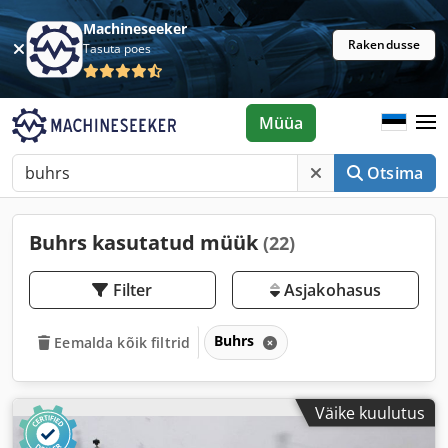
Machineseeker
Rakendusse
Tasuta poes
Müüa
Otsima
Buhrs kasutatud müük
(22)
Filter
Asjakohasus
Buhrs
Eemalda kõik filtrid
Väike kuulutus