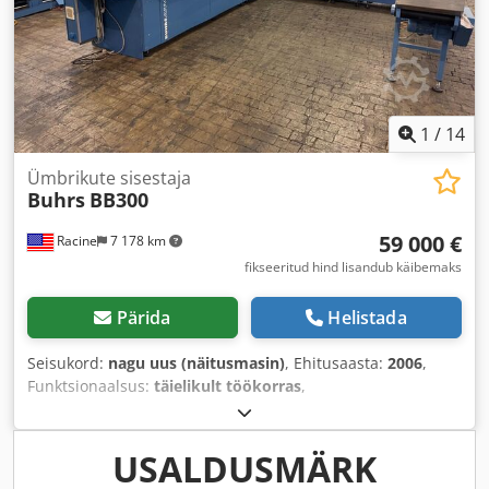
1
/
14
Ümbrikute sisestaja
Buhrs
BB300
59 000 €
Racine
7 178 km
fikseeritud hind lisandub käibemaks
Pärida
Helistada
Seisukord:
nagu uus (näitusmasin)
, Ehitusaasta:
2006
,
Funktsionaalsus:
täielikult töökorras
,
USALDUSMÄRK