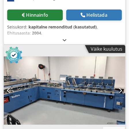
Hinnainfo
Helistada
Seisukord:
kapitalne remonditud (kasutatud)
,
Ehitusaasta:
2004
,
Väike kuulutus