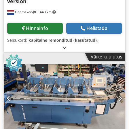
version
Heemskerk
1 440 km
Hinnainfo
Helistada
Seisukord:
kapitalne remonditud (kasutatud)
,
Väike kuulutus