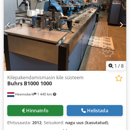
1
/
8
Kilepakendamismasin kile süsteem
Buhrs
B1000 1000
Heemskerk
1 440 km
Hinnainfo
Helistada
Ehitusaasta:
2012
, Seisukord:
nagu uus (kasutatud)
,