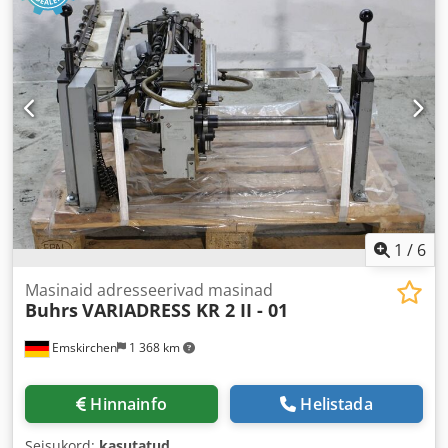
1
/
6
Masinaid adresseerivad masinad
Buhrs
VARIADRESS KR 2 II - 01
Emskirchen
1 368 km
Hinnainfo
Helistada
Seisukord:
kasutatud
,