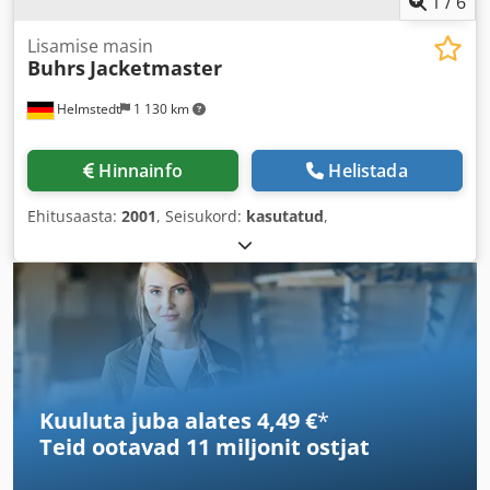
1
/
6
Lisamise masin
Buhrs
Jacketmaster
Helmstedt
1 130 km
Hinnainfo
Helistada
Ehitusaasta:
2001
, Seisukord:
kasutatud
,
Kuuluta juba alates 4,49 €
*
Teid ootavad
11 miljonit ostjat