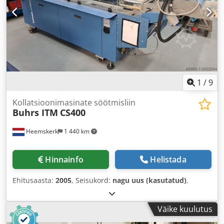
1
/
9
Kollatsioonimasinate söötmisliin
Buhrs ITM
CS400
Heemskerk
1 440 km
Hinnainfo
Helistada
Ehitusaasta:
2005
, Seisukord:
nagu uus (kasutatud)
,
Väike kuulutus