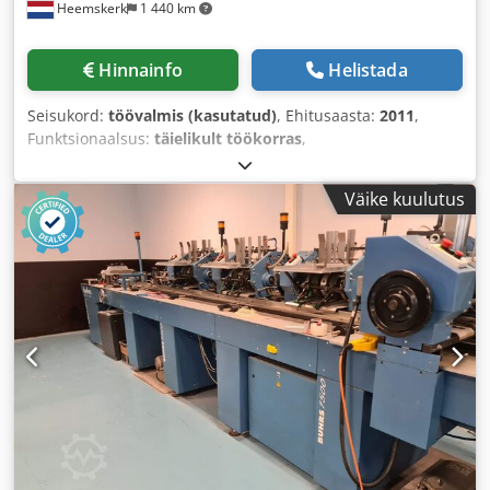
Heemskerk
1 440 km
Hinnainfo
Helistada
Seisukord:
töövalmis (kasutatud)
, Ehitusaasta:
2011
,
Funktsionaalsus:
täielikult töökorras
,
Väike kuulutus