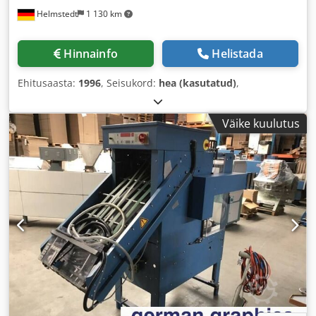
Helmstedt
1 130 km
Hinnainfo
Helistada
Ehitusaasta:
1996
, Seisukord:
hea (kasutatud)
,
Väike kuulutus