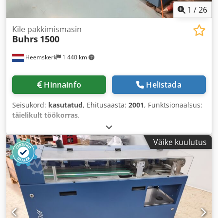
1
/
26
Kile pakkimismasin
Buhrs
1500
Heemskerk
1 440 km
Hinnainfo
Helistada
Seisukord:
kasutatud
, Ehitusaasta:
2001
, Funktsionaalsus:
täielikult töökorras
,
Väike kuulutus