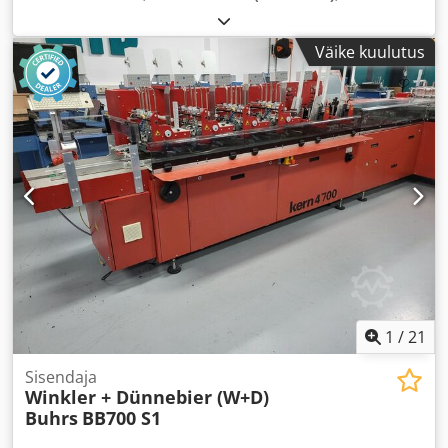
Väike kuulutus
1
/
21
Sisendaja
Winkler + Dünnebier (W+D)
Buhrs
BB700 S1