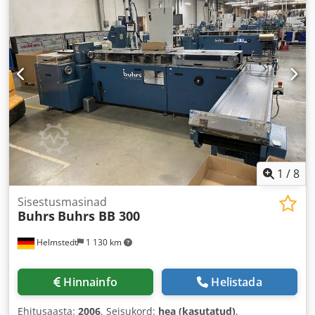
1
/
8
Sisestusmasinad
Buhrs
Buhrs BB 300
Helmstedt
1 130 km
Hinnainfo
Helistada
Ehitusaasta:
2006
, Seisukord:
hea (kasutatud)
,