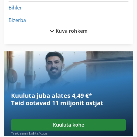
Bihler
Bizerba
Kuva rohkem
Bruderer
Brüninghaus
Buerkle
Buetfering Aws 1100
Buhrs Bb 600
Kuuluta juba alates 4,49 €
*
Busch
Teid ootavad
11 miljonit ostjat
Dbm
Erba
Kuuluta kohe
Erba Titan
*reklaami kohta/kuus