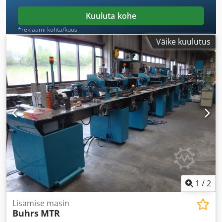
Kuuluta kohe
*reklaami kohta/kuus
Väike kuulutus
1
/
2
Lisamise masin
Buhrs
MTR