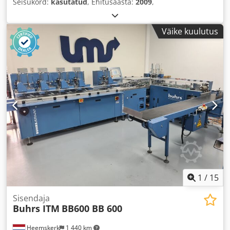
Seisukord:
kasutatud
, Ehitusaasta:
2009
,
Väike kuulutus
1
/
15
Sisendaja
Buhrs ITM
BB600 BB 600
Heemskerk
1 440 km