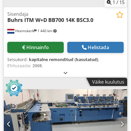
1
/
15
Sisendaja
Buhrs ITM W+D
BB700 14K BSC3.0
Heemskerk
1 440 km
Hinnainfo
Helistada
Seisukord:
kapitalne remonditud (kasutatud)
,
Ehitusaasta:
2008
,
Väike kuulutus