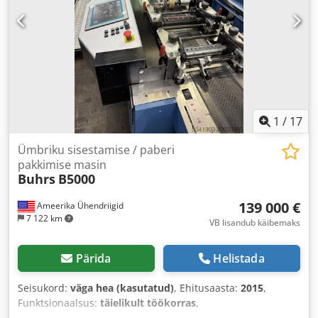
1
/
17
Ümbriku sisestamise / paberi
pakkimise masin
Buhrs
B5000
139 000 €
Ameerika Ühendriigid
7 122 km
VB lisandub käibemaks
Pärida
Helistada
Seisukord:
väga hea (kasutatud)
, Ehitusaasta:
2015
,
Funktsionaalsus:
täielikult töökorras
,