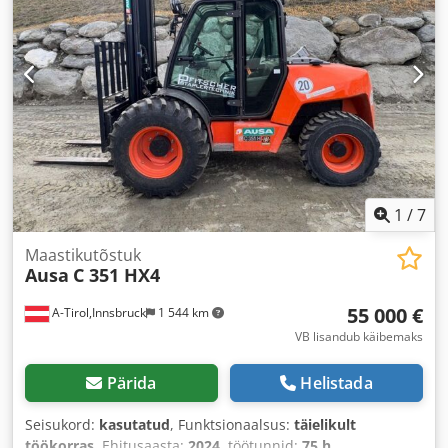
1
/
7
Maastikutõstuk
Ausa
C 351 HX4
55 000 €
A-Tirol,Innsbruck
1 544 km
VB lisandub käibemaks
Pärida
Helistada
Seisukord:
kasutatud
, Funktsionaalsus:
täielikult
töökorras
, Ehitusaasta:
2024
, töötunnid:
75 h
,