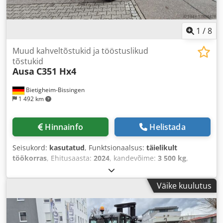
1
/
8
Muud kahveltõstukid ja tööstuslikud
tõstukid
Ausa
C351 Hx4
Bietigheim-Bissingen
1 492 km
Hinnainfo
Helistada
Seisukord:
kasutatud
, Funktsionaalsus:
täielikult
töökorras
, Ehitusaasta:
2024
, kandevõime:
3 500 kg
,
kütuse tüüp:
diisel
, tühimass:
5 416 kg
, kogupikkus:
4 540
mm
, veotüüp:
Diesel
,
Väike kuulutus