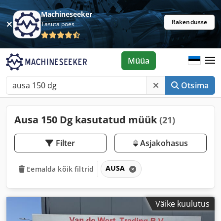
Machineseeker
Rakendusse
Tasuta poes
Müüa
Otsima
Ausa 150 Dg kasutatud müük
(21)
Filter
Asjakohasus
AUSA
Eemalda kõik filtrid
Väike kuulutus