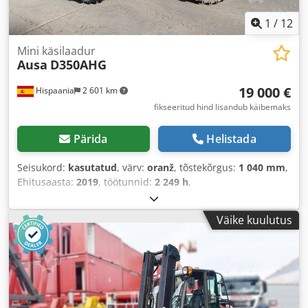
1
/
12
Mini käsilaadur
Ausa
D350AHG
19 000 €
Hispaania
2 601 km
fikseeritud hind lisandub käibemaks
Pärida
Helistada
Seisukord:
kasutatud
, värv:
oranž
, tõstekõrgus:
1 040 mm
,
Ehitusaasta:
2019
, töötunnid:
2 249 h
,
Väike kuulutus