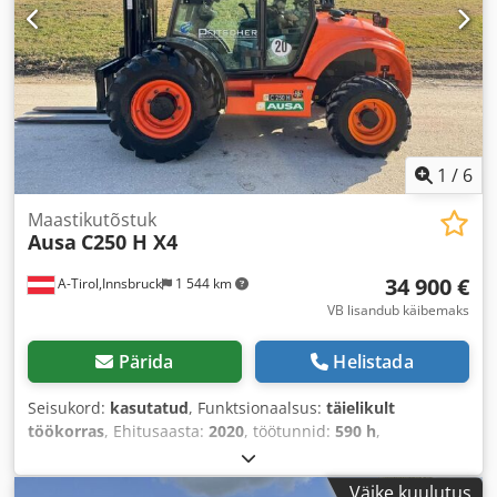
1
/
6
Maastikutõstuk
Ausa
C250 H X4
34 900 €
A-Tirol,Innsbruck
1 544 km
VB lisandub käibemaks
Pärida
Helistada
Seisukord:
kasutatud
, Funktsionaalsus:
täielikult
töökorras
, Ehitusaasta:
2020
, töötunnid:
590 h
,
kandevõime:
2 500 kg
, tõstekõrgus:
4 300 mm
, vaba
tõstekõrgus:
1 330 mm
, kütuse tüüp:
diisel
, masti tüüp:
Väike kuulutus