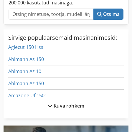
200 000 kasutatud masinaga.
Otsima
Sirvige populaarsemaid masinanimesid:
Agiecut 150 Hss
Ahlmann As 150
Ahlmann Az 10
Ahlmann Az 150
Amazone Uf 1501
Kuva rohkem
Ammann Ac 110
Ammann Ar 65
Ammann Av 110 X