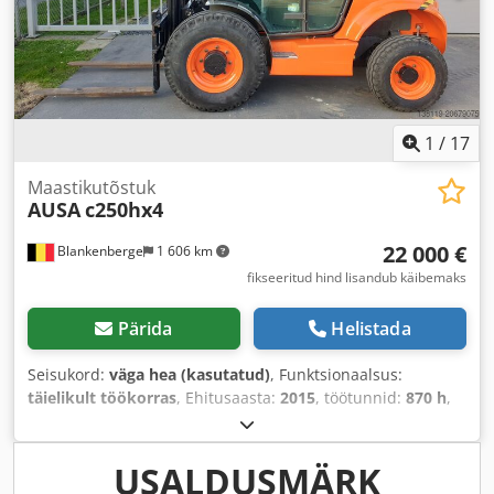
1
/
17
Maastikutõstuk
AUSA
c250hx4
22 000 €
Blankenberge
1 606 km
fikseeritud hind lisandub käibemaks
Pärida
Helistada
Seisukord:
väga hea (kasutatud)
, Funktsionaalsus:
täielikult töökorras
, Ehitusaasta:
2015
, töötunnid:
870 h
,
Varustus:
alusekahvlid, kabiin, külgnihkumine
,
USALDUSMÄRK