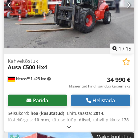
1
/
15
Kahveltõstuk
Ausa
C500 Hx4
34 990 €
Neuss
1 425 km
fikseeritud hind lisandub käibemaks
Pärida
Helistada
Seisukord:
hea (kasutatud)
, Ehitusaasta:
2014
,
tõstekõrgus:
10 mm
, kütuse tüüp:
diisel
, kahvli pikkus:
178
mm
,
Väike kuulutus