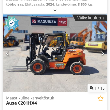
töökorras
, Ehitusaasta:
2024
, kandevõime:
3 500 kg
,
kütuse tüüp:
diisel
, tühimass:
5 416 kg
, kogupikkus:
4 540
mm
, veotüüp:
Diesel
,
Väike kuulutus
1
/
15
Maastikuline kahveltõstuk
Ausa
C201HX4