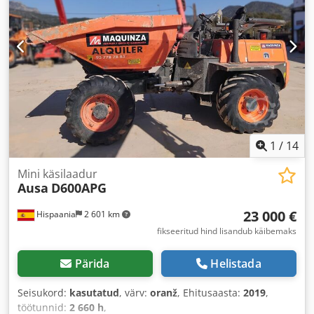
1
/
14
Mini käsilaadur
Ausa
D600APG
23 000 €
Hispaania
2 601 km
fikseeritud hind lisandub käibemaks
Pärida
Helistada
Seisukord:
kasutatud
, värv:
oranž
, Ehitusaasta:
2019
,
töötunnid:
2 660 h
,