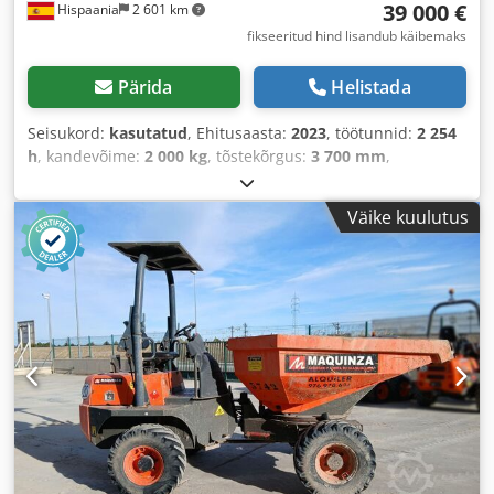
39 000 €
Hispaania
2 601 km
fikseeritud hind lisandub käibemaks
Pärida
Helistada
Seisukord:
kasutatud
, Ehitusaasta:
2023
, töötunnid:
2 254
h
, kandevõime:
2 000 kg
, tõstekõrgus:
3 700 mm
,
kogukõrgus:
2 070 mm
, kogupikkus:
4 380 mm
, kogulaius:
1 520 mm
, Varustus:
nelikvedu
,
Väike kuulutus