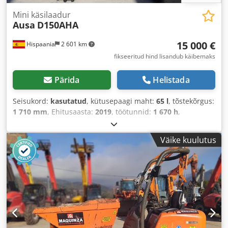
Mini käsilaadur
Ausa
D150AHA
15 000 €
Hispaania
2 601 km
fikseeritud hind lisandub käibemaks
Pärida
Helistada
Seisukord:
kasutatud
, kütusepaagi maht:
65 l
, tõstekõrgus:
1 710 mm
, Ehitusaasta:
2019
, töötunnid:
1 670 h
,
Väike kuulutus