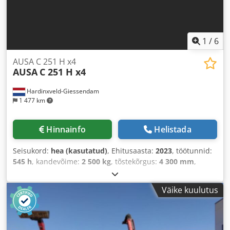
1
/
6
AUSA C 251 H x4
AUSA
C 251 H x4
Hardinxveld-Giessendam
1 477 km
Hinnainfo
Helistada
Seisukord:
hea (kasutatud)
, Ehitusaasta:
2023
, töötunnid:
545 h
, kandevõime:
2 500 kg
, tõstekõrgus:
4 300 mm
,
kütuse tüüp:
diisel
, masti tüüp:
kolmekordne (triplex)
,
ehituskõrgus:
2 340 mm
,
Väike kuulutus