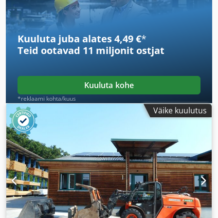
Kuuluta juba alates 4,49 €
*
Teid ootavad
11 miljonit ostjat
Kuuluta kohe
*reklaami kohta/kuus
Väike kuulutus