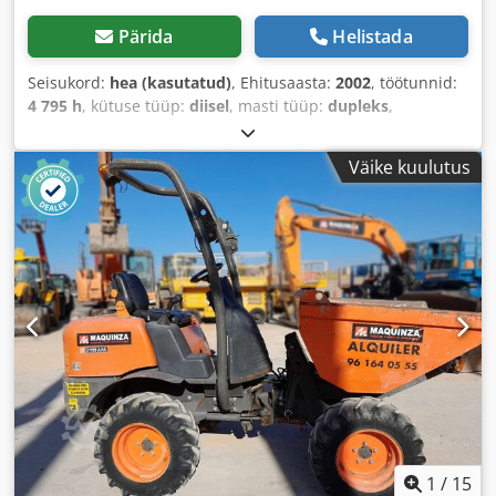
Pärida
Helistada
Seisukord:
hea (kasutatud)
, Ehitusaasta:
2002
, töötunnid:
4 795 h
, kütuse tüüp:
diisel
, masti tüüp:
dupleks
,
Väike kuulutus
1
/
15