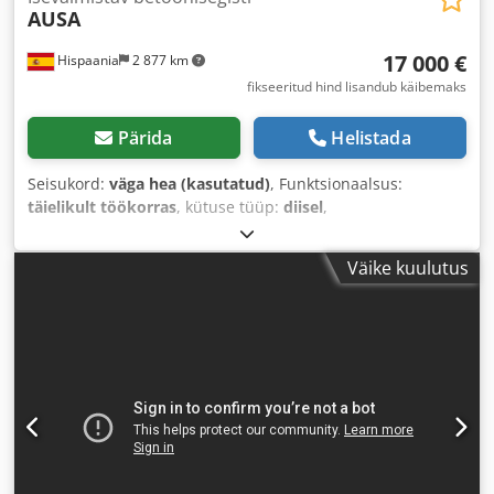
AUSA
17 000 €
Hispaania
2 877 km
fikseeritud hind lisandub käibemaks
Pärida
Helistada
Seisukord:
väga hea (kasutatud)
, Funktsionaalsus:
täielikult töökorras
, kütuse tüüp:
diisel
,
Väike kuulutus