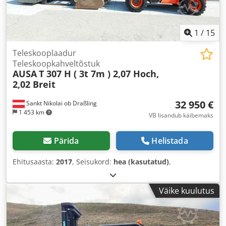
1
/
15
Teleskooplaadur
Teleskoopkahveltõstuk
AUSA
T 307 H ( 3t 7m ) 2,07 Hoch,
2,02 Breit
32 950 €
Sankt Nikolai ob Draßling
1 453 km
VB lisandub käibemaks
Pärida
Helistada
Ehitusaasta:
2017
, Seisukord:
hea (kasutatud)
,
Väike kuulutus