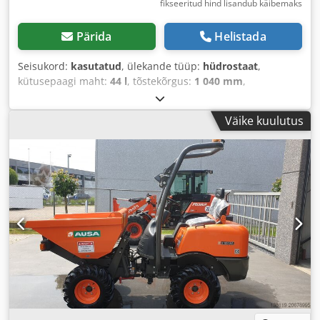
fikseeritud hind lisandub käibemaks
Pärida
Helistada
Seisukord:
kasutatud
, ülekande tüüp:
hüdrostaat
,
kütusepaagi maht:
44 l
, tõstekõrgus:
1 040 mm
,
Ehitusaasta:
2017
, töötunnid:
3 420 h
,
Väike kuulutus