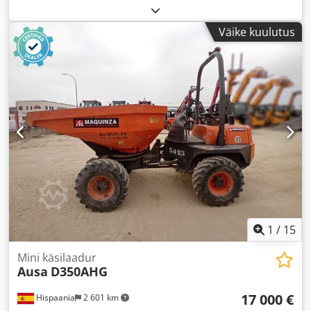
Väike kuulutus
1
/
15
Mini käsilaadur
Ausa
D350AHG
17 000 €
Hispaania
2 601 km