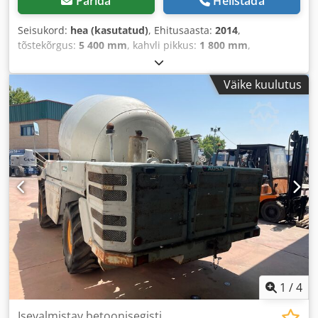
Pärida
Helistada
Seisukord:
hea (kasutatud)
, Ehitusaasta:
2014
,
tõstekõrgus:
5 400 mm
, kahvli pikkus:
1 800 mm
,
Väike kuulutus
1
/
4
Isevalmistav betoonisegisti