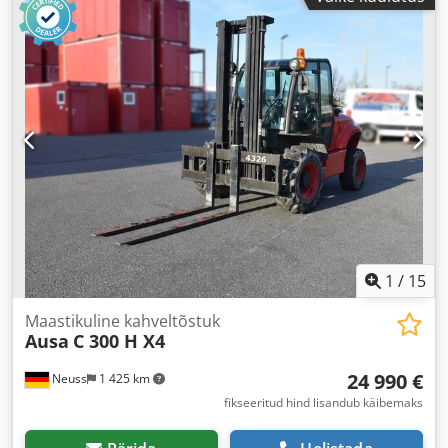
1
/
15
Maastikuline kahveltõstuk
Ausa
C 300 H X4
24 990 €
Neuss
1 425 km
fikseeritud hind lisandub käibemaks