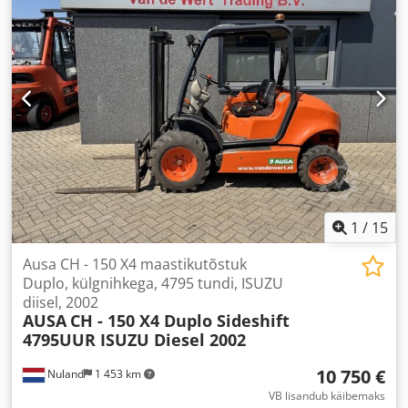
1
/
15
Ausa CH - 150 X4 maastikutõstuk
Duplo, külgnihkega, 4795 tundi, ISUZU
diisel, 2002
AUSA
CH - 150 X4 Duplo Sideshift
4795UUR ISUZU Diesel 2002
10 750 €
Nuland
1 453 km
VB lisandub käibemaks