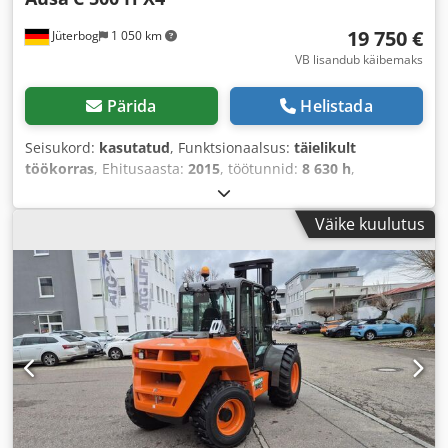
19 750 €
Jüterbog
1 050 km
VB lisandub käibemaks
Pärida
Helistada
Seisukord:
kasutatud
, Funktsionaalsus:
täielikult
töökorras
, Ehitusaasta:
2015
, töötunnid:
8 630 h
,
kandevõime:
5 000 kg
, tõstekõrgus:
3 700 mm
, vaba
tõstekõrgus:
100 mm
, kütuse tüüp:
diisel
, masti tüüp:
Väike kuulutus
Simplex
, ehituskõrgus:
2 730 mm
, kahvliga kanduri laius:
1 710 mm
, kahvli pikkus:
1 500 mm
, tühimass:
8 350 kg
,
veotüüp:
Diesel
, ehituslaius:
1 990 mm
,