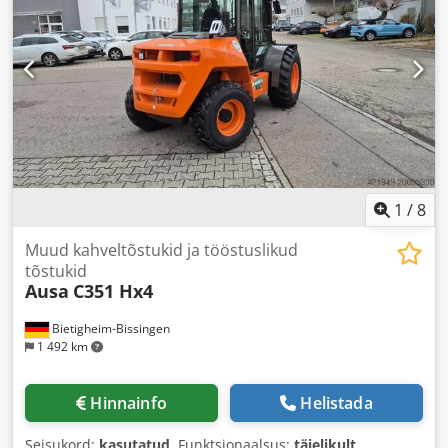
1
/
8
Muud kahveltõstukid ja tööstuslikud
tõstukid
Ausa
C351 Hx4
Bietigheim-Bissingen
1 492 km
Hinnainfo
Helistada
Seisukord:
kasutatud
, Funktsionaalsus:
täielikult