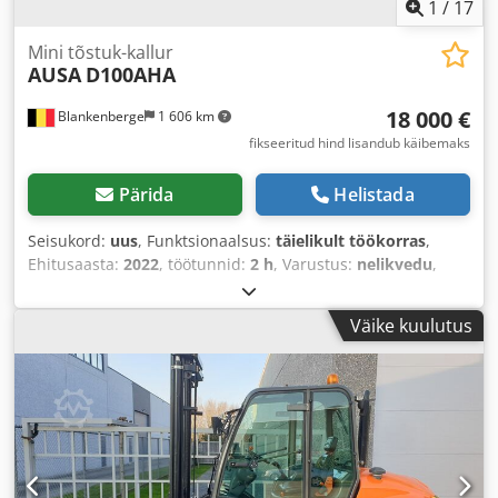
1
/
17
Mini tõstuk-kallur
AUSA
D100AHA
18 000 €
Blankenberge
1 606 km
fikseeritud hind lisandub käibemaks
Pärida
Helistada
Seisukord:
uus
, Funktsionaalsus:
täielikult töökorras
,
Ehitusaasta:
2022
, töötunnid:
2 h
, Varustus:
nelikvedu
,
Väike kuulutus