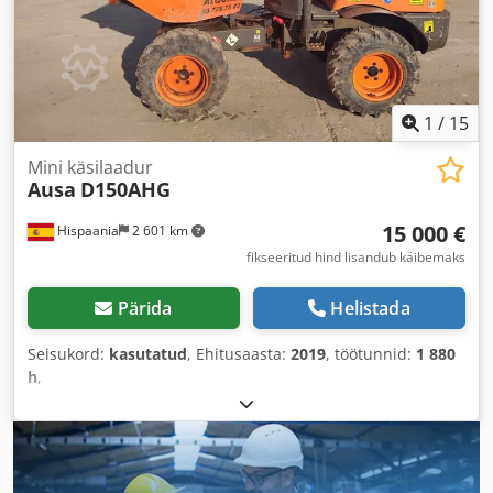
1
/
15
Mini käsilaadur
Ausa
D150AHG
15 000 €
Hispaania
2 601 km
fikseeritud hind lisandub käibemaks
Pärida
Helistada
Seisukord:
kasutatud
, Ehitusaasta:
2019
, töötunnid:
1 880
h
,