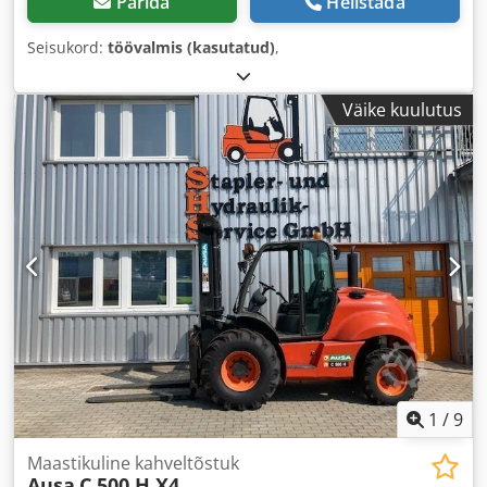
Pärida
Helistada
Seisukord:
töövalmis (kasutatud)
,
Väike kuulutus
1
/
9
Maastikuline kahveltõstuk
Ausa
C 500 H X4