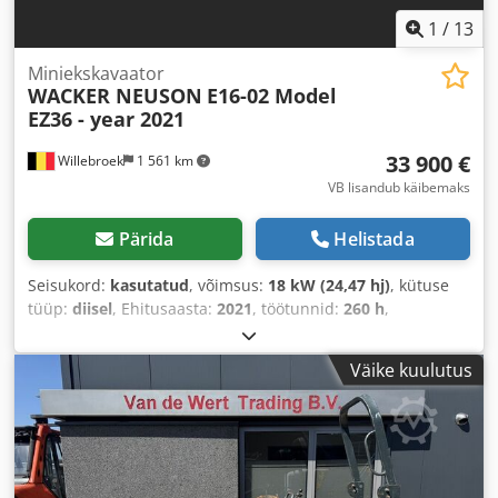
1
/
13
Miniekskavaator
WACKER NEUSON
E16-02 Model
EZ36 - year 2021
33 900 €
Willebroek
1 561 km
VB lisandub käibemaks
Pärida
Helistada
Seisukord:
kasutatud
, võimsus:
18 kW (24,47 hj)
, kütuse
tüüp:
diisel
, Ehitusaasta:
2021
, töötunnid:
260 h
,
Väike kuulutus