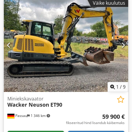
Väike kuulutus
töötunnid:
4 809 h
,
1
/
9
Miniekskavaator
Wacker Neuson
ET90
59 900 €
Passau
1 346 km
fikseeritud hind lisandub käibemaks