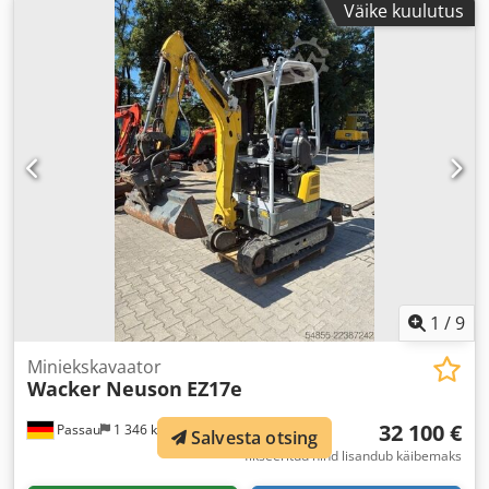
Väike kuulutus
1
/
9
Miniekskavaator
Wacker Neuson
EZ17e
32 100 €
Passau
1 346 km
Salvesta otsing
fikseeritud hind lisandub käibemaks