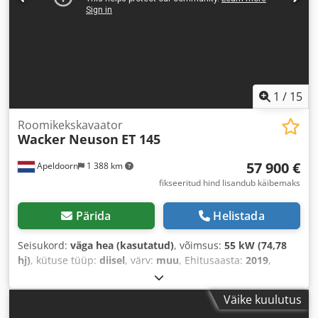
1
/
15
Roomikekskavaator
Wacker Neuson
ET 145
57 900 €
Apeldoorn
1 388 km
fikseeritud hind lisandub käibemaks
Pärida
Helistada
Seisukord:
väga hea (kasutatud)
, võimsus:
55 kW (74,78
hj)
, kütuse tüüp:
diisel
, värv:
muu
, Ehitusaasta:
2019
,
töötunnid:
3 986 h
, Varustus:
kliimaseade
,
Väike kuulutus