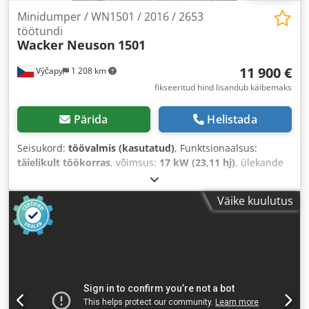
Minidumper / WN1501 / 2016 / 2653
töötundi
Wacker Neuson
1501
11 900 €
Výčapy
1 208 km
fikseeritud hind lisandub käibemaks
Pärida
Helistada
Seisukord:
töövalmis (kasutatud)
, Funktsionaalsus:
täielikult töökorras
, võimsus:
17 kW (23,11 hj)
, ülekande
tüüp:
hüdrostaat
, kütuse tüüp:
diisel
, värv:
originaalne
,
tühimass:
1 261 kg
, maksimaalne kandevõime:
1 500 kg
,
Väike kuulutus
Ehitusaasta:
2016
, töötunnid:
2 653 h
, Varustus:
nelikvedu
,