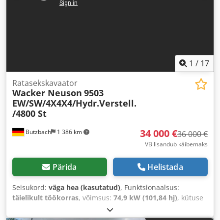
1
/
17
Ratasekskavaator
Wacker Neuson
9503
EW/SW/4X4X4/Hydr.Verstell.
/4800 St
34 000 €
Butzbach
1 386 km
36 000 €
VB lisandub käibemaks
Pärida
Helistada
Seisukord:
väga hea (kasutatud)
, Funktsionaalsus:
täielikult töökorras
, võimsus:
74,9 kW (101,84 hj)
, kütuse
tüüp:
diisel
, kogumass:
10 500 kg
, töökaal:
10 500 kg
,
esmane registreerimine:
01/2009
, Ehitusaasta:
2009
,