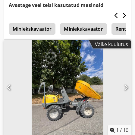
Avastage veel teisi kasutatud masinaid
r
Miniekskavaator
Miniekskavaator
Rentimi
Väike kuulutus
1
/
10