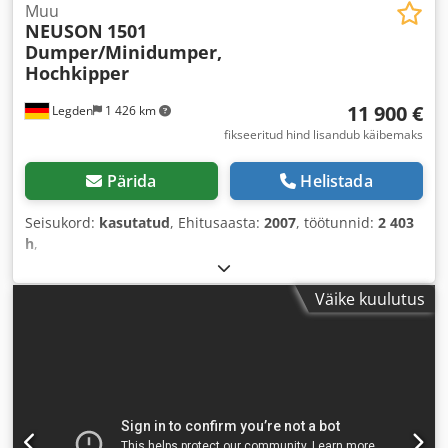
Muu
NEUSON
1501
Dumper/Minidumper,
Hochkipper
11 900 €
Legden
1 426 km
fikseeritud hind lisandub käibemaks
Pärida
Helistada
Seisukord:
kasutatud
, Ehitusaasta:
2007
, töötunnid:
2 403
h
,
Väike kuulutus