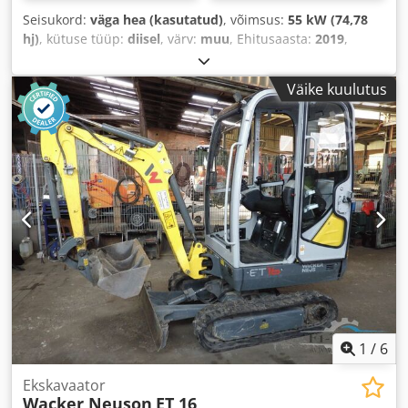
Seisukord:
väga hea (kasutatud)
, võimsus:
55 kW (74,78
hj)
, kütuse tüüp:
diisel
, värv:
muu
, Ehitusaasta:
2019
,
töötunnid:
3 800 h
, Varustus:
kliimaseade
,
Väike kuulutus
1
/
6
Ekskavaator
Wacker Neuson
ET 16