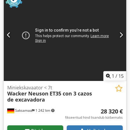
1
/
15
Miniekskavaator < 7t
Wacker Neuson
ET35 con 3 cazos
de excavadora
28 320 €
Saksamaa
1 242 km
fikseeritud hind lisandub käibemaks