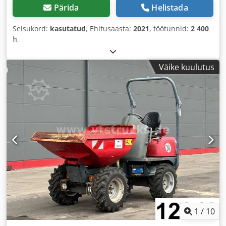
Pärida
Helistada
Seisukord:
kasutatud
, Ehitusaasta:
2021
, töötunnid:
2 400
h
,
Väike kuulutus
1
/
10