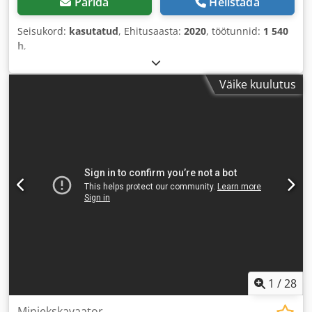
Pärida
Helistada
Seisukord:
kasutatud
, Ehitusaasta:
2020
, töötunnid:
1 540
h
,
Väike kuulutus
1
/
28
Miniekskavaator