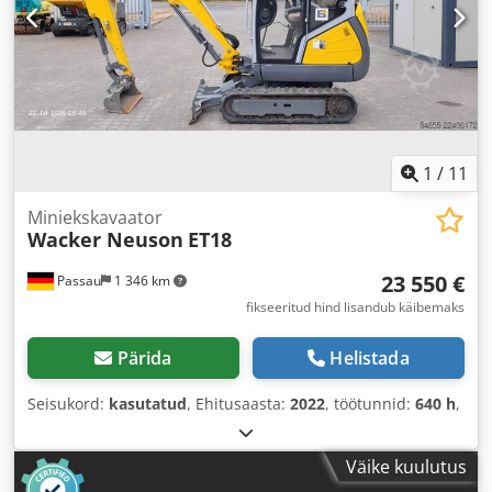
1
/
11
Miniekskavaator
Wacker Neuson
ET18
23 550 €
Passau
1 346 km
fikseeritud hind lisandub käibemaks
Pärida
Helistada
Seisukord:
kasutatud
, Ehitusaasta:
2022
, töötunnid:
640 h
,
Väike kuulutus