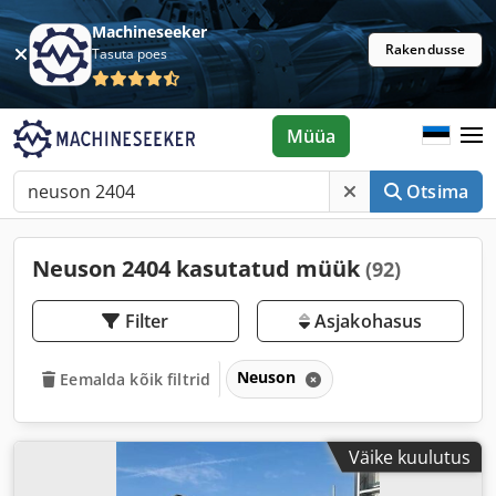
Machineseeker
Rakendusse
Tasuta poes
Müüa
Otsima
Neuson 2404 kasutatud müük
(92)
Filter
Asjakohasus
Neuson
Eemalda kõik filtrid
Väike kuulutus