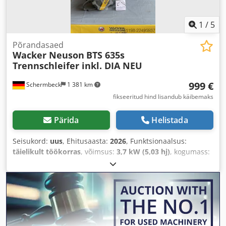
1
/
5
Põrandasaed
Wacker Neuson
BTS 635s
Trennschleifer inkl. DIA NEU
999 €
Schermbeck
1 381 km
fikseeritud hind lisandub käibemaks
Pärida
Helistada
Seisukord:
uus
, Ehitusaasta:
2026
, Funktsionaalsus:
täielikult töökorras
, võimsus:
3,7 kW (5,03 hj)
, kogumass:
12 kg
,