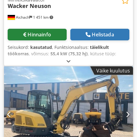
Wacker Neuson
Aichach
1 451 km
Hinnainfo
Helistada
Seisukord:
kasutatud
, Funktsionaalsus:
täielikult
töökorras
, võimsus:
55,4 kW (75,32 hj)
, kütuse tüüp:
diisel
, värv:
kollane
, töökaal:
9 370 kg
, Ehitusaasta:
2023
,
töötunnid:
2 990 h
, Varustus:
kliimaseade, kummist
Väike kuulutus
roomikud, reguleeritav noolkraana, tagurduskaamera
,