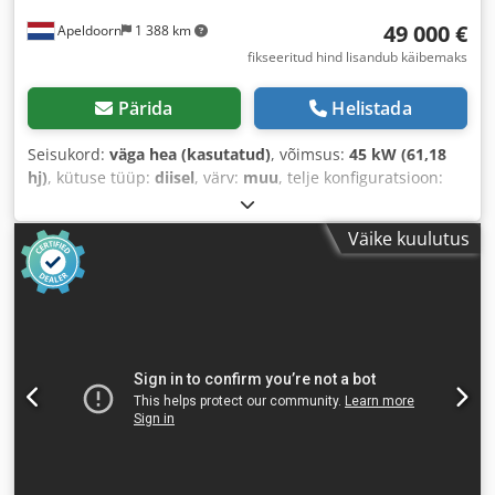
49 000 €
Apeldoorn
1 388 km
fikseeritud hind lisandub käibemaks
Pärida
Helistada
Seisukord:
väga hea (kasutatud)
, võimsus:
45 kW (61,18
hj)
, kütuse tüüp:
diisel
, värv:
muu
, telje konfiguratsioon:
4x4
, istekohtade arv:
1
, Ehitusaasta:
2024
, töötunnid:
473
h
, Varustus:
nelikvedu
,
Väike kuulutus