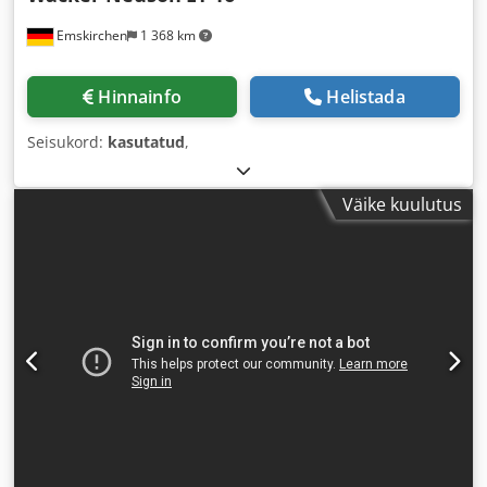
Emskirchen
1 368 km
Hinnainfo
Helistada
Seisukord:
kasutatud
,
Väike kuulutus