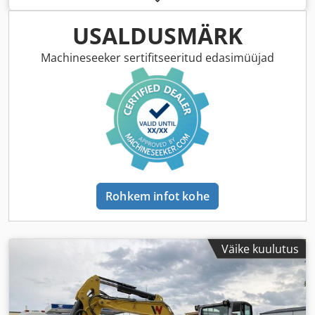
USALDUSMÄRK
Machineseeker sertifitseeritud edasimüüjad
Rohkem infot kohe
Väike kuulutus