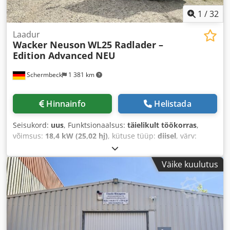
1
/
32
Laadur
Wacker Neuson
WL25 Radlader –
Edition Advanced NEU
Schermbeck
1 381 km
Hinnainfo
Helistada
Seisukord:
uus
, Funktsionaalsus:
täielikult töökorras
,
võimsus:
18,4 kW (25,02 hj)
, kütuse tüüp:
diisel
, värv:
kollane
, kogumass:
2 970 kg
, töökaal:
2 690 kg
, rehvi
suurus:
10x16,5 EM ET 0
, rehvi seisukord:
100 protsent
,
Väike kuulutus
kopa mahu:
0,56 m³
, kaevamiskopa laius:
1 450 mm
,
Ehitusaasta:
2026
, Varustus:
UVV ohutuskontroll,
alusekahvlid, diferentsiaali lukk, haagise haakeseade,
hüdraulika, kabiin, nelikvedu, standardkopp, täiendavad
esitulede
,