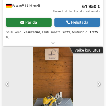
61 950 €
Passau
1 346 km
fikseeritud hind lisandub käibemaks
Pärida
Helistada
Seisukord:
kasutatud
, Ehitusaasta:
2021
, töötunnid:
1 975
h
,
Väike kuulutus