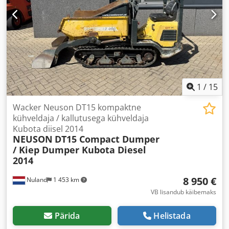
1
/
15
Wacker Neuson DT15 kompaktne
kühveldaja / kallutusega kühveldaja
Kubota diisel 2014
NEUSON
DT15 Compact Dumper
/ Kiep Dumper Kubota Diesel
2014
8 950 €
Nuland
1 453 km
VB lisandub käibemaks
Pärida
Helistada