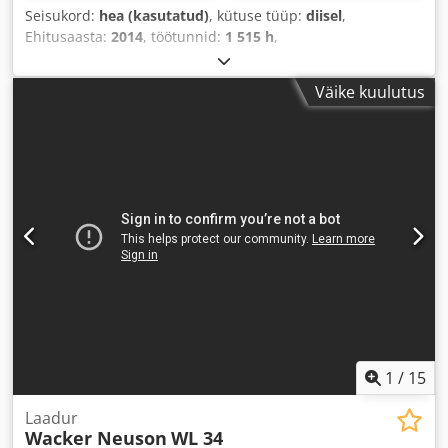
Seisukord:
hea (kasutatud)
, kütuse tüüp:
diisel
,
Ehitusaasta:
2014
, töötunnid:
1 515 h
,
Väike kuulutus
1
/
15
Laadur
Wacker Neuson
WL 34