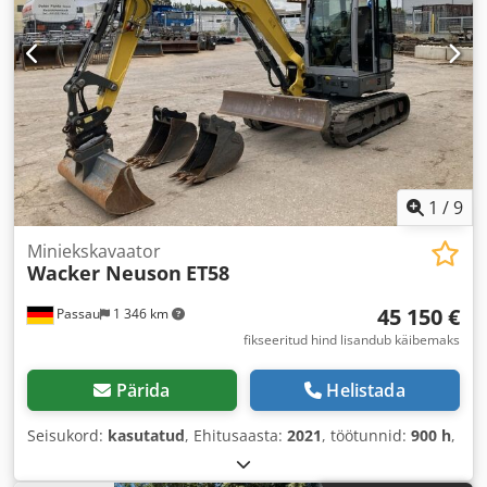
1
/
9
Miniekskavaator
Wacker Neuson
ET58
45 150 €
Passau
1 346 km
fikseeritud hind lisandub käibemaks
Pärida
Helistada
Seisukord:
kasutatud
, Ehitusaasta:
2021
, töötunnid:
900 h
,