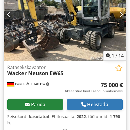
1
/
14
Ratasekskavaator
Wacker Neuson
EW65
75 000 €
Passau
1 346 km
fikseeritud hind lisandub käibemaks
Pärida
Helistada
Seisukord:
kasutatud
, Ehitusaasta:
2022
, töötunnid:
1 790
h
,