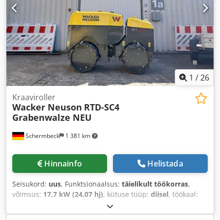
1
/
26
Kraaviroller
Wacker Neuson
RTD-SC4
Grabenwalze NEU
Schermbeck
1 381 km
Hinnainfo
Helistada
Seisukord:
uus
, Funktsionaalsus:
täielikult töökorras
,
võimsus:
17,7 kW (24,07 hj)
, kütuse tüüp:
diisel
, töökaal:
1 456 kg
, Ehitusaasta:
2026
,