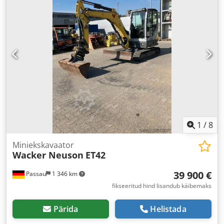
1
/
8
Miniekskavaator
Wacker Neuson
ET42
39 900 €
Passau
1 346 km
fikseeritud hind lisandub käibemaks
Pärida
Helistada