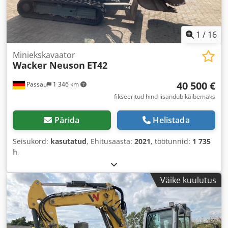
1
/
16
Miniekskavaator
Wacker Neuson
ET42
40 500 €
Passau
1 346 km
fikseeritud hind lisandub käibemaks
Pärida
Helistada
Seisukord:
kasutatud
, Ehitusaasta:
2021
, töötunnid:
1 735
h
,
Väike kuulutus