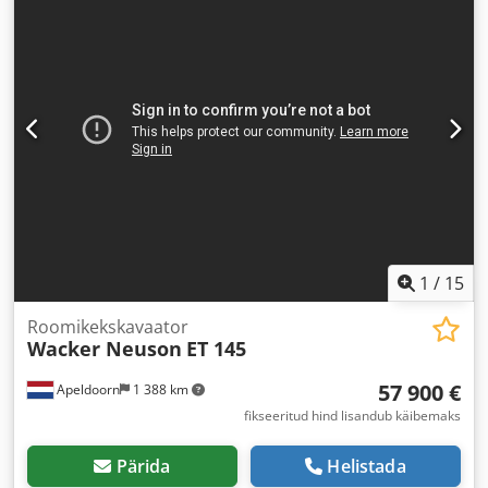
1
/
15
Roomikekskavaator
Wacker Neuson
ET 145
57 900 €
Apeldoorn
1 388 km
fikseeritud hind lisandub käibemaks
Pärida
Helistada