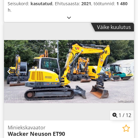
Seisukord:
kasutatud
, Ehitusaasta:
2021
, töötunnid:
1 480
h
,
Väike kuulutus
1
/
12
Miniekskavaator
Wacker Neuson
ET90