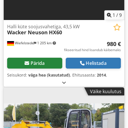
1
/
9
Halli küte soojusvahetiga, 43,5 kW
Wacker Neuson
HX60
980 €
Wiefelstede
1 205 km
fikseeritud hind lisandub käibemaks
Pärida
Helistada
Seisukord:
väga hea (kasutatud)
, Ehitusaasta:
2014
,
Väike kuulutus