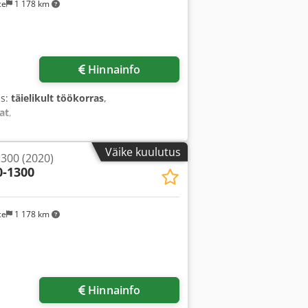
ce
1 178 km
Hinnainfo
us:
täielikult töökorras
,
at
,
Väike kuulutus
300 (2020)
0-1300
ce
1 178 km
Hinnainfo