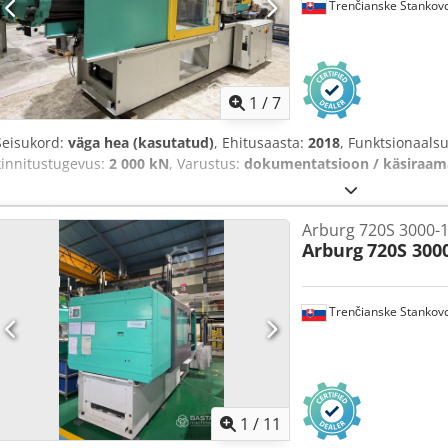
Trenčianske Stankov
1
/
7
Seisukord:
väga hea (kasutatud)
, Ehitusaasta:
2018
, Funktsionaals
kinnitustugevus:
2 000 kN
, Varustus:
dokumentatsioon / käsiraam
Arburg 720S 3000-1
Arburg
720S 300
Trenčianske Stankov
1
/
11