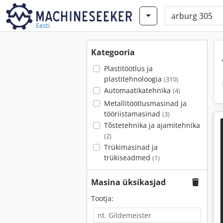
Eesti
Kategooria
Plastitöötlus ja
plastitehnoloogia
(310)
Automaatikatehnika
(4)
Metallitöötlusmasinad ja
tööriistamasinad
(3)
Tõstetehnika ja ajamitehnika
(2)
Trükimasinad ja
trükiseadmed
(1)
Masina üksikasjad
Tootja: