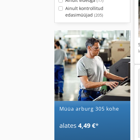
Ainult videoga
(17)
Ainult kontrollitud
edasimüüjad
(205)
Müüa arburg 305 kohe
alates
4,49 €
*