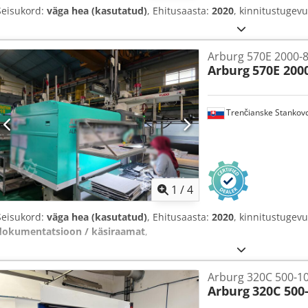
Seisukord:
väga hea (kasutatud)
, Ehitusaasta:
2020
, kinnitustugev
Arburg 570E 2000-8
Arburg
570E 200
Trenčianske Stankov
1
/
4
Seisukord:
väga hea (kasutatud)
, Ehitusaasta:
2020
, kinnitustugev
dokumentatsioon / käsiraamat
,
Arburg 320C 500-10
Arburg
320C 500