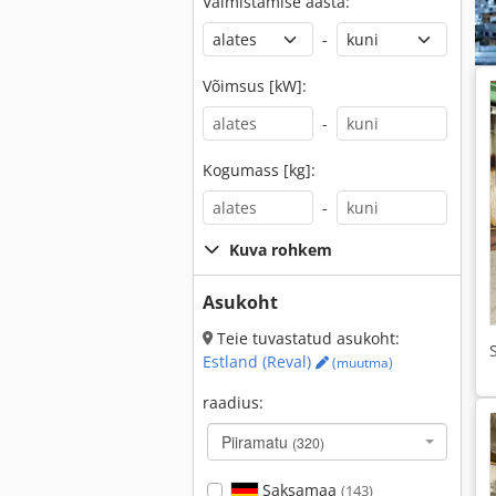
Valmistamise aasta:
-
Võimsus [kW]:
-
Kogumass [kg]:
-
Kuva rohkem
Asukoht
Teie tuvastatud asukoht:
Estland (Reval)
(muutma)
raadius:
Piiramatu
(320)
Saksamaa
(143)