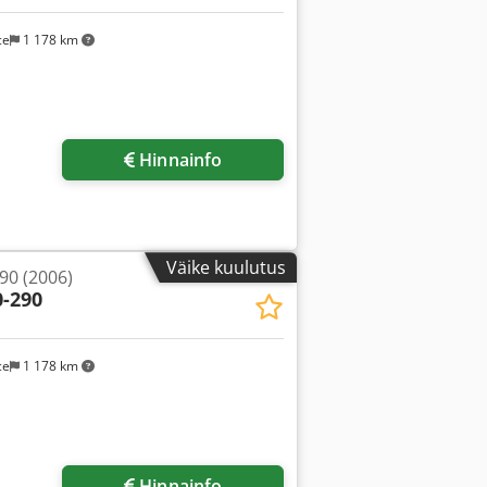
ce
1 178 km
Hinnainfo
Väike kuulutus
90 (2006)
0-290
ce
1 178 km
Hinnainfo