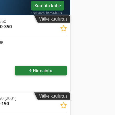
Kuuluta kohe
*reklaami kohta/kuus
Väike kuulutus
350
00-350
Hinnainfo
Väike kuulutus
50 (2001)
-150