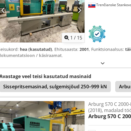
Trenčianske Stankov
1
/
15
Seisukord:
hea (kasutatud)
, Ehitusaasta:
2001
, Funktsionaalsus:
tä
dokumentatsioon / käsiraamat
,
Avastage veel teisi kasutatud masinaid
Sissepritsemasinad, sulgemisjõud 250–999 kN
Arbu
Arburg 570 C 2000-
(2018), madalad tö
Arburg
570 C 20