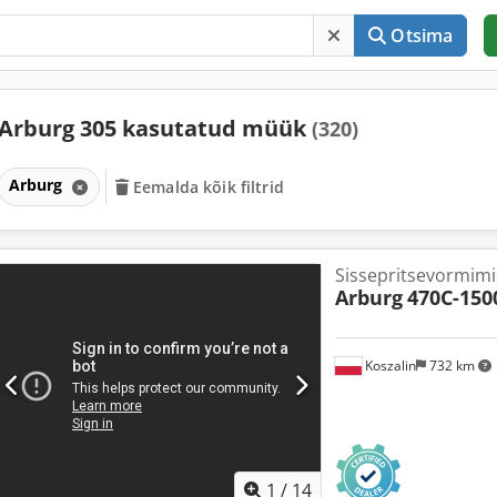
Otsima
Arburg 305 kasutatud müük
(320)
Arburg
Eemalda kõik filtrid
Sissepritsevormim
Arburg
470C-1500
Koszalin
732 km
1
/
14