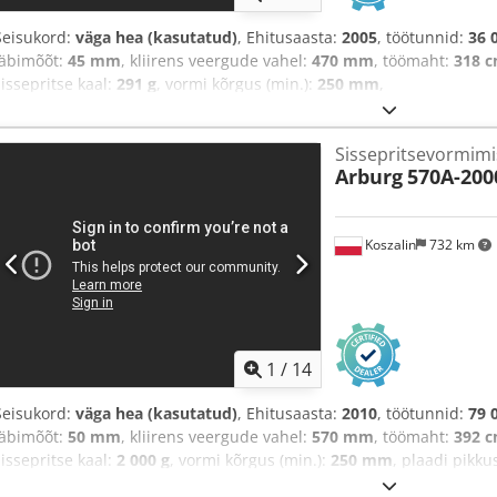
Seisukord:
väga hea (kasutatud)
, Ehitusaasta:
2005
, töötunnid:
36 
läbimõõt:
45 mm
, kliirens veergude vahel:
470 mm
, töömaht:
318 c
sissepritse kaal:
291 g
, vormi kõrgus (min.):
250 mm
,
Sissepritsevormim
Arburg
570A-2000
Koszalin
732 km
1
/
14
Seisukord:
väga hea (kasutatud)
, Ehitusaasta:
2010
, töötunnid:
79 
läbimõõt:
50 mm
, kliirens veergude vahel:
570 mm
, töömaht:
392 c
sissepritse kaal:
2 000 g
, vormi kõrgus (min.):
250 mm
, plaadi pikku
kogupikkus:
6 000 mm
, kogulaius:
2 000 mm
, kogumass:
10 950 kg
,