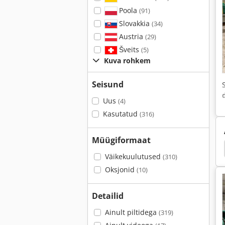
Poola
(91)
Slovakkia
(34)
Austria
(29)
Šveits
(5)
Kuva rohkem
Seisund
Uus
(4)
Kasutatud
(316)
Müügiformaat
Engel
Arburg
Battenfeld
Engel Victory
Väikekuulutused
(310)
Oksjonid
(10)
Detailid
Ainult piltidega
(319)