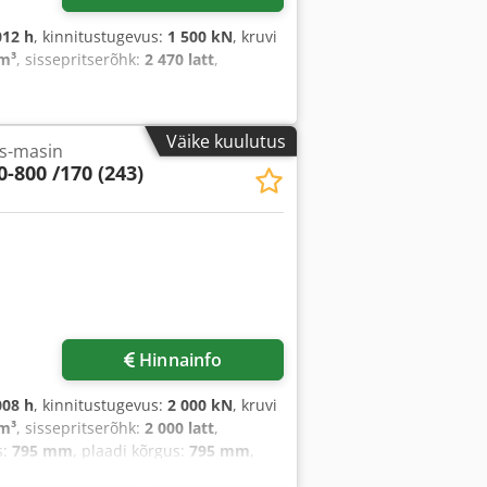
012 h
, kinnitustugevus:
1 500 kN
, kruvi
m³
, sissepritserõhk:
2 470 latt
,
Väike kuulutus
is-masin
-800 /170 (243)
Hinnainfo
008 h
, kinnitustugevus:
2 000 kN
, kruvi
m³
, sissepritserõhk:
2 000 latt
,
s:
795 mm
, plaadi kõrgus:
795 mm
,