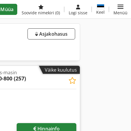
Müüa
Keel
Soovide nimekiri
(0)
Logi sisse
Menüü
Asjakohasus
Väike kuulutus
is-masin
-800 (257)
Hinnainfo