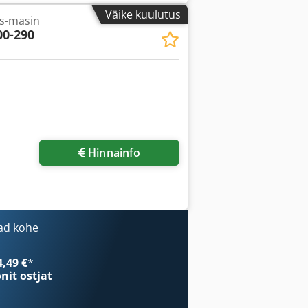
Väike kuulutus
is-masin
00-290
Hinnainfo
ad kohe
4,49 €
*
onit ostjat