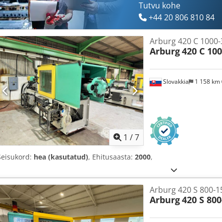
Tutvu kohe
+44 20 806 810 84
Arburg 420 C 1000-
Arburg
420 C 10
Slovakkia
1 158 km
1
/
7
Seisukord:
hea (kasutatud)
, Ehitusaasta:
2000
,
Arburg 420 S 800-1
Arburg
420 S 800