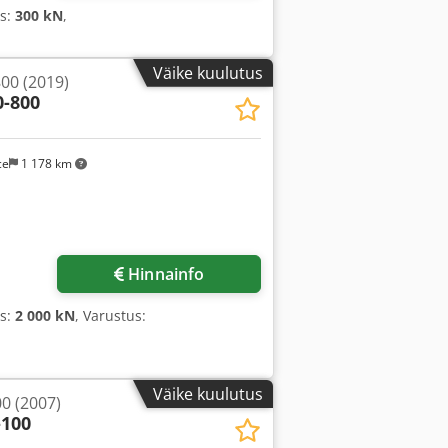
us:
300 kN
,
Väike kuulutus
00 (2019)
0-800
ce
1 178 km
Hinnainfo
us:
2 000 kN
, Varustus:
Väike kuulutus
0 (2007)
-100