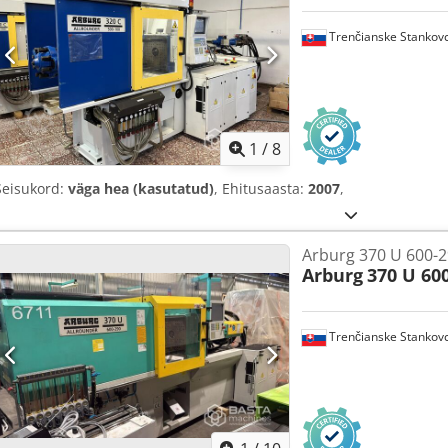
Trenčianske Stankov
1
/
8
Seisukord:
väga hea (kasutatud)
, Ehitusaasta:
2007
,
Arburg 370 U 600-2
Arburg
370 U 60
Trenčianske Stankov