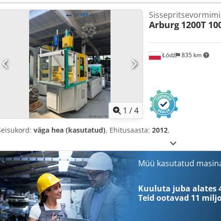
Sissepritsevormim
Arburg
1200T 10
Łódź
835 km
1
/
4
Seisukord:
väga hea (kasutatud)
, Ehitusaasta:
2012
,
Müü kasutatud masin
Kuuluta juba alates 
Teid ootavad
11 milj