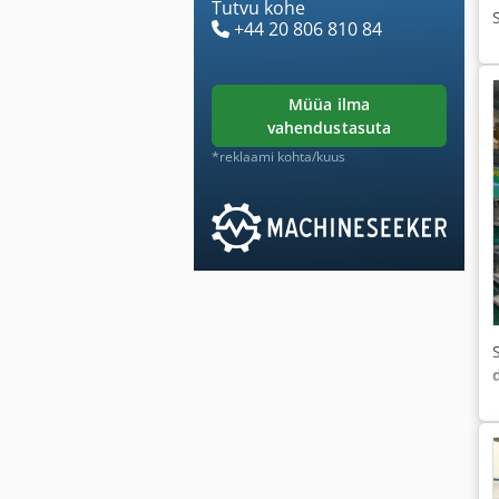
Tutvu kohe
+44 20 806 810 84
müüa ilma
vahendustasuta
*reklaami kohta/kuus