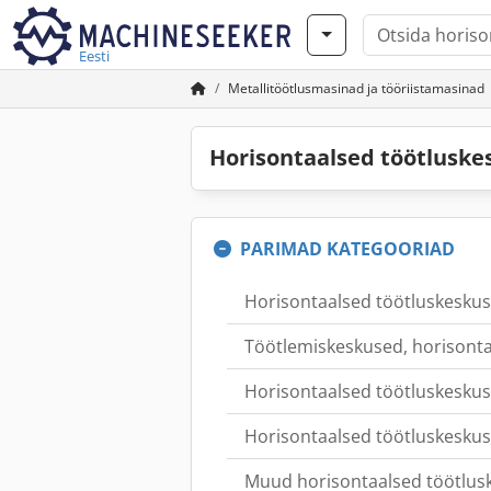
Eesti
Metallitöötlusmasinad ja tööriistamasinad
Horisontaalsed töötlusk
PARIMAD KATEGOORIAD
Horisontaalsed töötluskeskus
Töötlemiskeskused, horisonta
Horisontaalsed töötluskeskus
Horisontaalsed töötluskesku
Muud horisontaalsed töötlus