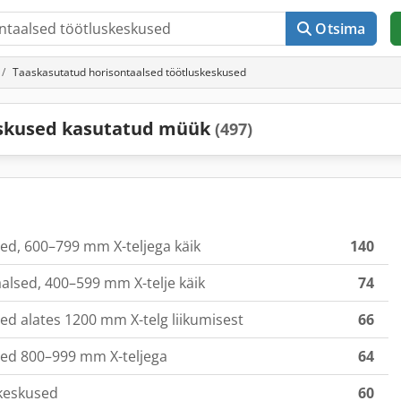
Otsima
Taaskasutatud horisontaalsed töötluskeskused
eskused kasutatud müük
(497)
ed, 600–799 mm X-teljega käik
140
alsed, 400–599 mm X-telje käik
74
ed alates 1200 mm X-telg liikumisest
66
sed 800–999 mm X-teljega
64
keskused
60