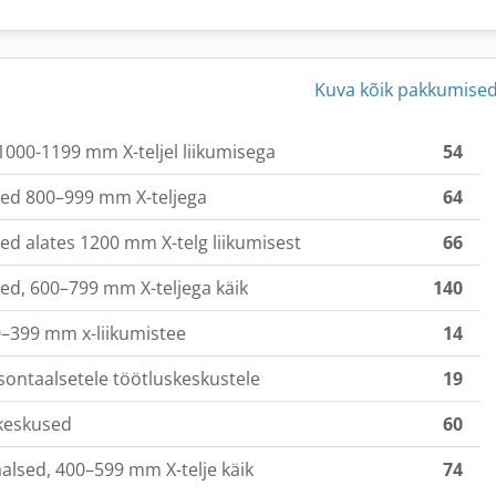
Kuva kõik pakkumise
1000-1199 mm X-teljel liikumisega
54
sed 800–999 mm X-teljega
64
ed alates 1200 mm X-telg liikumisest
66
ed, 600–799 mm X-teljega käik
140
–399 mm x-liikumistee
14
sontaalsetele töötluskeskustele
19
keskused
60
alsed, 400–599 mm X-telje käik
74