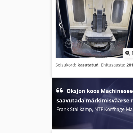
Seisukord:
kasutatud
, Ehitusaasta:
20
Oksjon koos Machinesee
saavutada märkimisväärse 
Frank Stallkamp, NTF Korfhage 