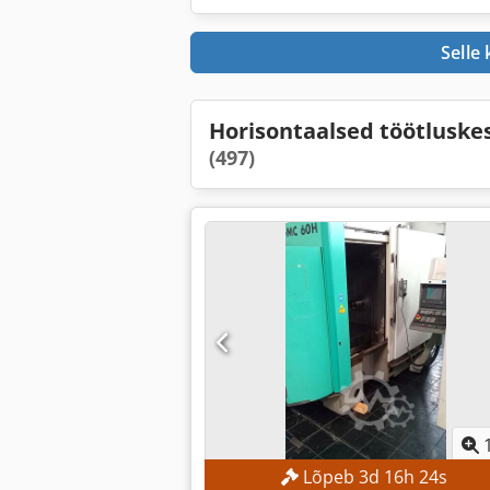
Selle
Horisontaalsed töötlusk
(497)
Lõpeb
3
d
16
h
23
s