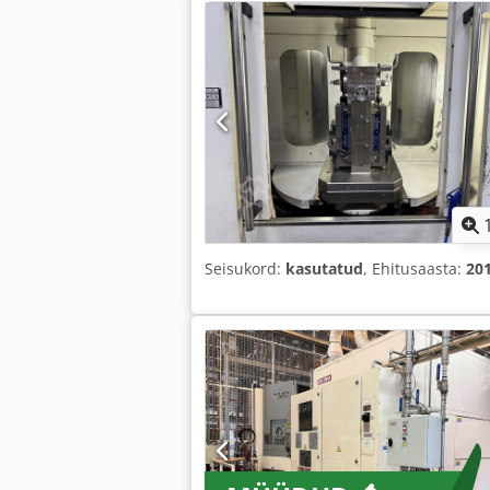
Seisukord:
kasutatud
, Ehitusaasta:
20