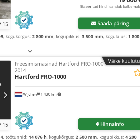
fikseeritud hind lisandub käibema
Saada päring
/
15
09
, kogukõrgus:
2 800 mm
, kogupikkus:
3 500 mm
, kogulaius:
1 800
Väike kuulut
Freesimismasinad Hartford PRO-1000
2014
Hartford
PRO-1000
Wijchen
1 430 km
Hinnainfo
/
15
14
, töötunnid:
14 076 h
, kogukõrgus:
2 500 mm
, kogupikkus:
4 200