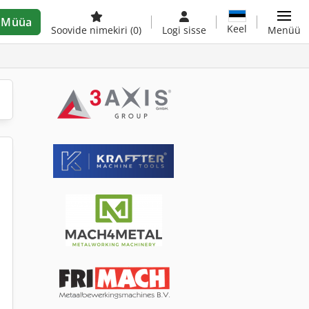
Müüa
Keel
Soovide nimekiri
(0)
Logi sisse
Menüü