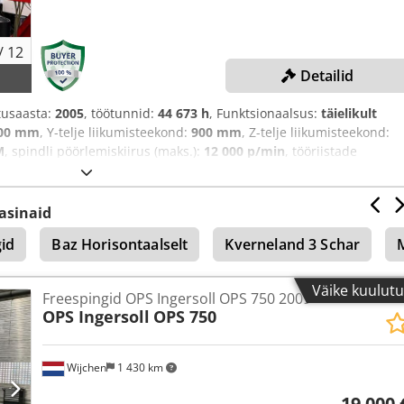
/
12
Detailid
itusaasta:
2005
, töötunnid:
44 673 h
, Funktsionaalsus:
täielikult
000 mm
, Y-telje liikumisteekond:
900 mm
, Z-telje liikumisteekond:
M
, spindli pöörlemiskiirus (maks.):
12 000 p/min
, tööriistade
asinaid
id
Baz Horisontaalselt
Kverneland 3 Schar
M
Väike kuulut
Freespingid OPS Ingersoll OPS 750 2009
OPS Ingersoll
OPS 750
Wijchen
1 430 km
19 000 