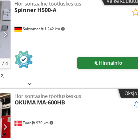
Väike kuulut
Horisontaalne töötluskeskus
Spinner
H500-A
Saksamaa
1 242 km
Hinnainfo
1
/
4
12
,
Oksjo
Horisontaalne töötluskeskus
OKUMA
MA-600HB
Taani
930 km