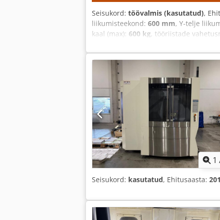
Seisukord:
töövalmis (kasutatud)
, Eh
liikumisteekond:
600 mm
, Y-telje liik
kaal (max):
600 kg
, tööriistade vahetu
1
Seisukord:
kasutatud
, Ehitusaasta:
20