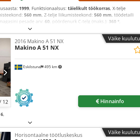
itusaasta:
1999
, Funktsionaalsus:
täielikult töökorras
, X-telje
umisteekond:
560 mm
, Z-telje liikumisteekond:
560 mm
, töödetaili
smagasini pesade arv:
60
, pöördenurk C-telg (maks.):
360 °
,
Väike kuulut
2016 Makino A 51 NX
Makino
A 51 NX
Eskilstuna
495 km
Hinnainfo
/
12
16
,
Väike kuulut
Horisontaalne töötluskeskus