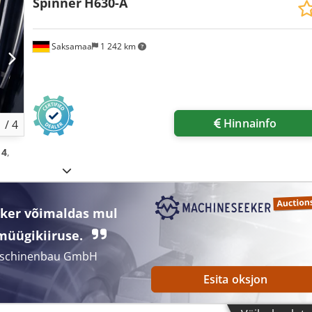
Spinner
H630-A
Saksamaa
1 242 km
Hinnainfo
1
/
4
14
,
ker võimaldas mul
müügikiiruse.
Maschinenbau GmbH
Esita oksjon