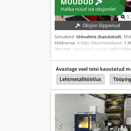
MÜÜDUD
Hakka nüüd ise oksjonile!
1
Oksjon lõppenud
Seisukord:
töövalmis (kasutatud)
, Eh
töökorras
, X-telje liikumisteekond:
1 
900 mm
, kontrolleri mudel:
OSP-E100
vahetusmagasini pesade arv:
320
,
Avastage veel teisi kasutatud m
harmann
Toyoda
Lehtmetallitöötlus
Tööping