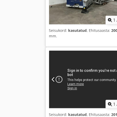
1
Seisukord:
kasutatud
, Ehitusaasta:
20
mm
,
1
Seisukord:
kasutatud
, Ehitusaasta:
20