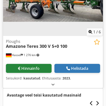
1
/
6
Ploughs
Amazone
Teres 300 V 5+0 100
Kassel
1 276 km
Hinnainfo
Helistada
Seisukord:
kasutatud
, Ehitusaasta:
2023
,
Avastage veel teisi kasutatud masinaid