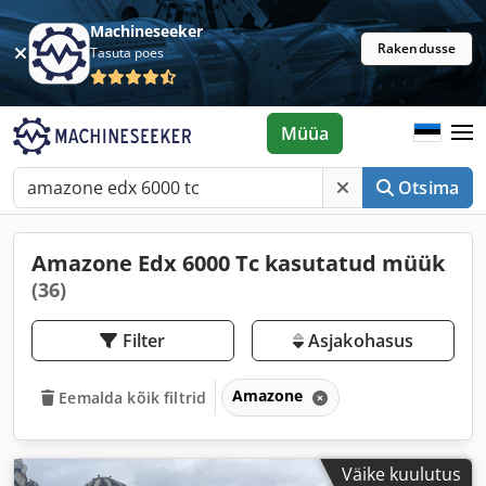
Machineseeker
Rakendusse
Tasuta poes
Müüa
Otsima
Amazone Edx 6000 Tc kasutatud müük
(36)
Filter
Asjakohasus
Amazone
Eemalda kõik filtrid
Väike kuulutus