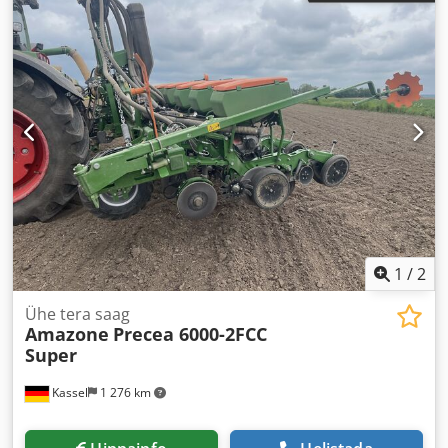
1
/
2
Ühe tera saag
Amazone
Precea 6000-2FCC
Super
Kassel
1 276 km