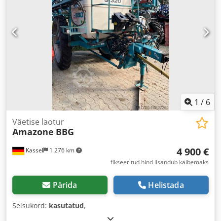
1
/
6
Väetise laotur
Amazone
BBG
4 900 €
Kassel
1 276 km
fikseeritud hind lisandub käibemaks
Pärida
Helistada
Seisukord:
kasutatud
,