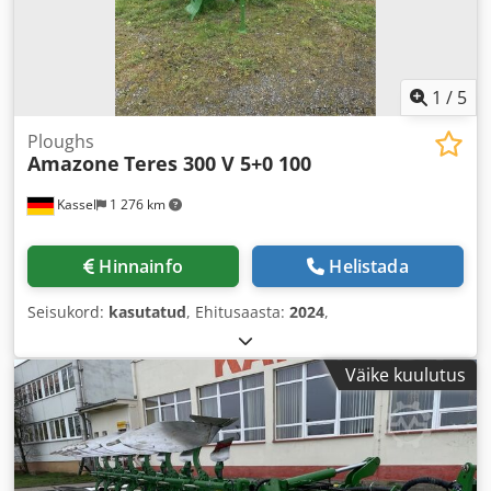
1
/
5
Ploughs
Amazone
Teres 300 V 5+0 100
Kassel
1 276 km
Hinnainfo
Helistada
Seisukord:
kasutatud
, Ehitusaasta:
2024
,
Väike kuulutus