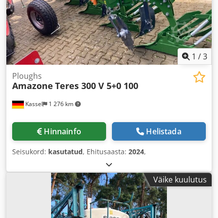
1
/
3
Ploughs
Amazone
Teres 300 V 5+0 100
Kassel
1 276 km
Hinnainfo
Helistada
Seisukord:
kasutatud
, Ehitusaasta:
2024
,
Väike kuulutus