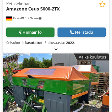
Ketasekobar
Amazone
Ceus 5000-2TX
Kassel
1 276 km
Hinnainfo
Helistada
Seisukord:
kasutatud
, Ehitusaasta:
2022
,
Väike kuulutus