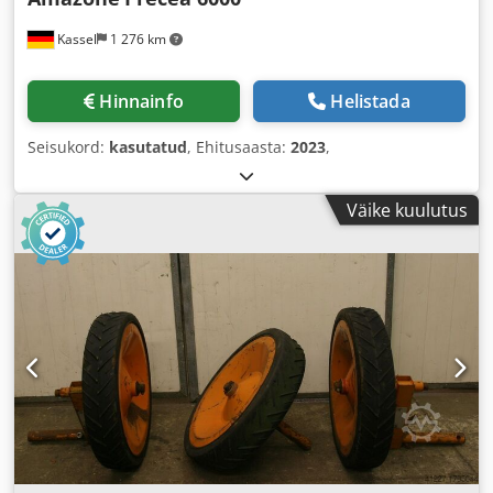
Kassel
1 276 km
Hinnainfo
Helistada
Seisukord:
kasutatud
, Ehitusaasta:
2023
,
Väike kuulutus