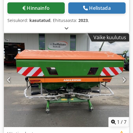
Hinnainfo
Helistada
Seisukord:
kasutatud
, Ehitusaasta:
2023
,
Väike kuulutus
1
/
7