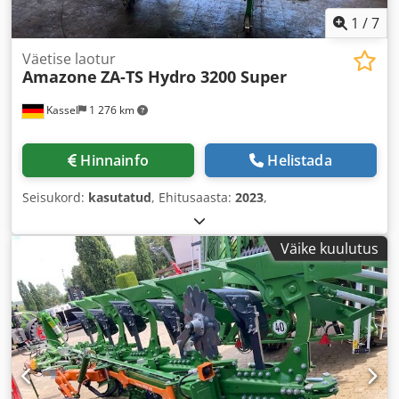
1
/
7
Väetise laotur
Amazone
ZA-TS Hydro 3200 Super
Kassel
1 276 km
Hinnainfo
Helistada
Seisukord:
kasutatud
, Ehitusaasta:
2023
,
Väike kuulutus