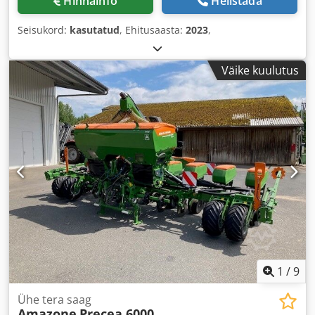
Hinnainfo
Helistada
Seisukord:
kasutatud
, Ehitusaasta:
2023
,
Väike kuulutus
1
/
9
Ühe tera saag
Amazone
Precea 6000