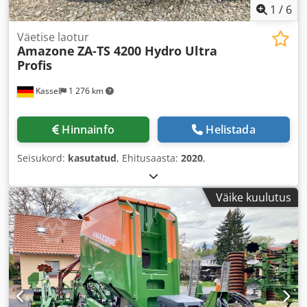
1
/
6
Väetise laotur
Amazone
ZA-TS 4200 Hydro Ultra
Profis
Kassel
1 276 km
Hinnainfo
Helistada
Seisukord:
kasutatud
, Ehitusaasta:
2020
,
Väike kuulutus