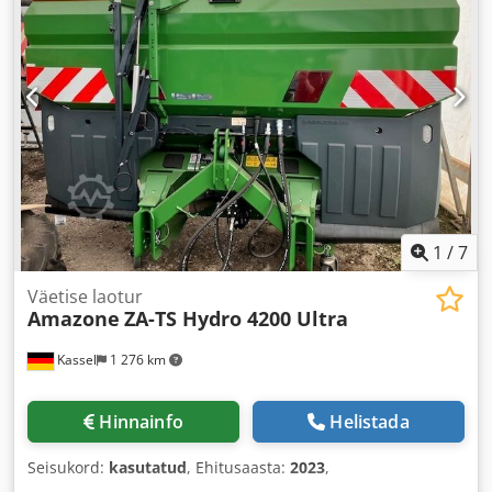
1
/
7
Väetise laotur
Amazone
ZA-TS Hydro 4200 Ultra
Kassel
1 276 km
Hinnainfo
Helistada
Seisukord:
kasutatud
, Ehitusaasta:
2023
,