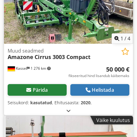
1
/
4
Muud seadmed
Amazone
Cirrus 3003 Compact
50 000 €
Kassel
1 276 km
fikseeritud hind lisandub käibemaks
Pärida
Helistada
Seisukord:
kasutatud
, Ehitusaasta:
2020
,
Väike kuulutus