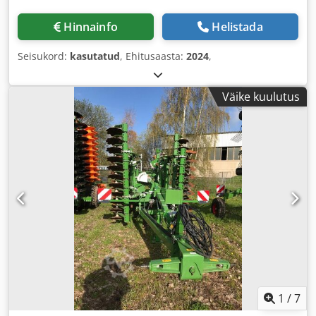
Hinnainfo
Helistada
Seisukord:
kasutatud
, Ehitusaasta:
2024
,
Väike kuulutus
1
/
7