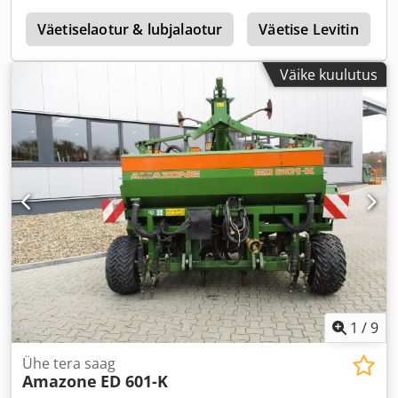
1
Väetiselaotur & lubjalaotur
Väetise Levitin
Väike kuulutus
1
/
9
Ühe tera saag
Amazone
ED 601-K