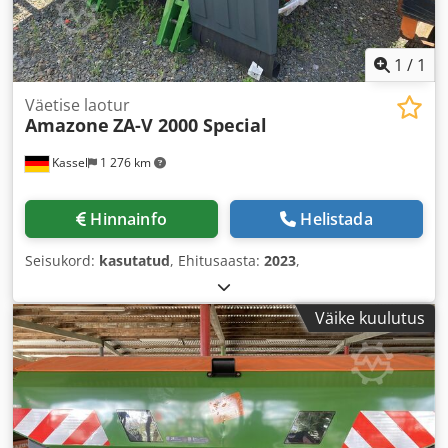
1
/
1
Väetise laotur
Amazone
ZA-V 2000 Special
Kassel
1 276 km
Hinnainfo
Helistada
Seisukord:
kasutatud
, Ehitusaasta:
2023
,
Väike kuulutus