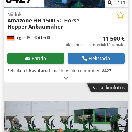
1
/
11
Niiduk
Amazone
HH 1500 SC Horse
Hopper Anbaumäher
11 500 €
Legden
1 426 km
fikseeritud hind lisandub käibemaks
Pärida
Helistada
Seisukord:
kasutatud
, masina/sõiduki number:
8427
,
Väike kuulutus