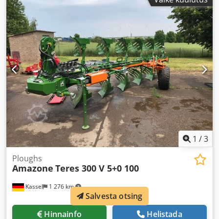
1
/
3
Ploughs
Amazone
Teres 300 V 5+0 100
Kassel
1 276 km
Salvesta otsing
Hinnainfo
Helistada