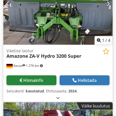
1
/
4
Väetise laotur
Amazone
ZA-V Hydro 3200 Super
Kassel
1 276 km
Hinnainfo
Helistada
Seisukord:
kasutatud
, Ehitusaasta:
2024
,
Väike kuulutus