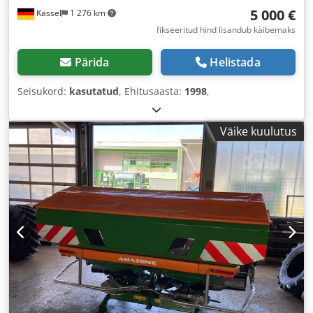
5 000 €
Kassel
1 276 km
fikseeritud hind lisandub käibemaks
Pärida
Helistada
Seisukord:
kasutatud
, Ehitusaasta:
1998
,
Väike kuulutus