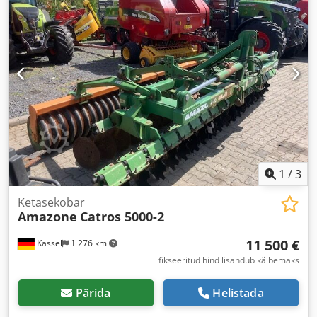
1
/
3
Ketasekobar
Amazone
Catros 5000-2
11 500 €
Kassel
1 276 km
fikseeritud hind lisandub käibemaks
Pärida
Helistada