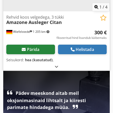
1
/
4
Rehvid koos velgedega, 3 tükki
Amazone
Ausleger Citan
300 €
Wiefelstede
1 205 km
fikseeritud hind lisandub käibemaks
Pärida
Helistada
Seisukord:
hea (kasutatud)
,
Pädev meeskond aitab meil
oksjonimasinaid lihtsalt ja kiiresti
parimate hindadega müüa.