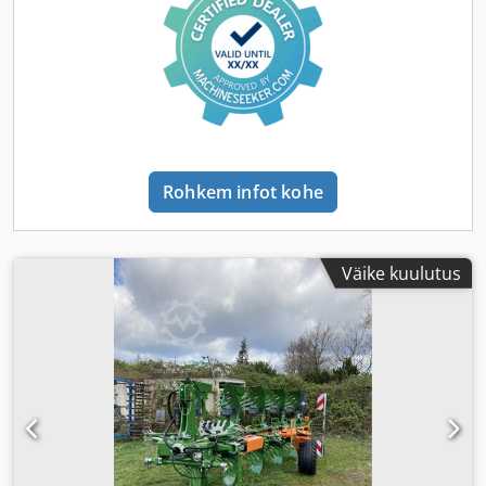
Rohkem infot kohe
Väike kuulutus