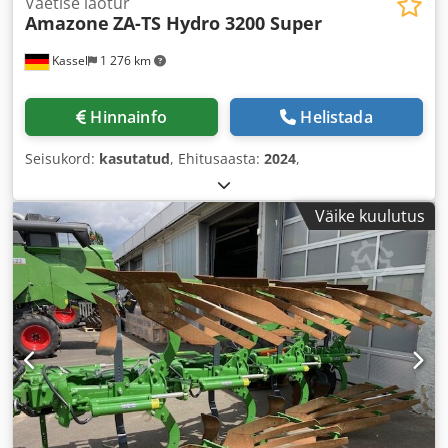
Väetise laotur
Amazone
ZA-TS Hydro 3200 Super
Kassel
1 276 km
Hinnainfo
Helistada
Seisukord:
kasutatud
, Ehitusaasta:
2024
,
Väike kuulutus