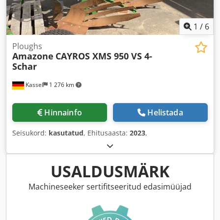
1
/
6
Ploughs
Amazone
CAYROS XMS 950 VS 4-
Schar
Kassel
1 276 km
Hinnainfo
Helistada
Seisukord:
kasutatud
, Ehitusaasta:
2023
,
USALDUSMÄRK
Machineseeker sertifitseeritud edasimüüjad