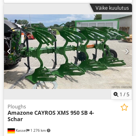
Väike kuulutus
1
/
5
Ploughs
Amazone
CAYROS XMS 950 SB 4-
Schar
Kassel
1 276 km