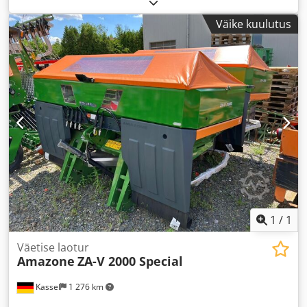
Väike kuulutus
1
/
1
Väetise laotur
Amazone
ZA-V 2000 Special
Kassel
1 276 km