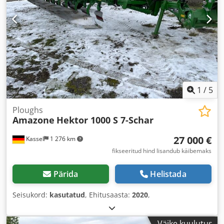
1
/
5
Ploughs
Amazone
Hektor 1000 S 7-Schar
27 000 €
Kassel
1 276 km
fikseeritud hind lisandub käibemaks
Pärida
Helistada
Seisukord:
kasutatud
, Ehitusaasta:
2020
,
Väike kuulutus