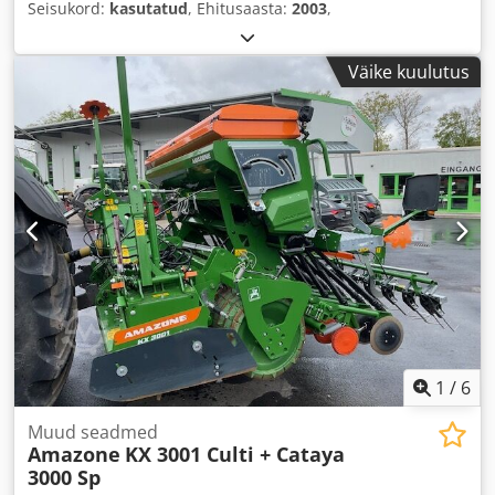
Seisukord:
kasutatud
, Ehitusaasta:
2003
,
Väike kuulutus
1
/
6
Muud seadmed
Amazone
KX 3001 Culti + Cataya
3000 Sp