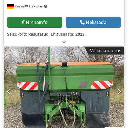
Kassel
1 276 km
Hinnainfo
Helistada
Seisukord:
kasutatud
, Ehitusaasta:
2023
,
Väike kuulutus