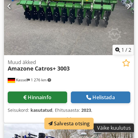
1
/
2
Muud äkked
Amazone
Catros+ 3003
Kassel
1 276 km
Hinnainfo
Helistada
Seisukord:
kasutatud
, Ehitusaasta:
2023
,
Salvesta otsing
Väike kuulutus