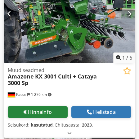
1
/
6
Muud seadmed
Amazone
KX 3001 Culti + Cataya
3000 Sp
Kassel
1 276 km
Hinnainfo
Helistada
Seisukord:
kasutatud
, Ehitusaasta:
2023
,