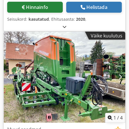
Hinnainfo
Helistada
Seisukord:
kasutatud
, Ehitusaasta:
2020
,
Väike kuulutus
1
/
4