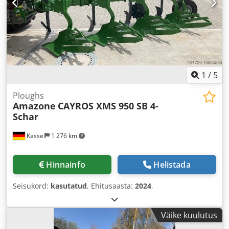
1
/
5
Ploughs
Amazone
CAYROS XMS 950 SB 4-
Schar
Kassel
1 276 km
Hinnainfo
Helistada
Seisukord:
kasutatud
, Ehitusaasta:
2024
,
Väike kuulutus