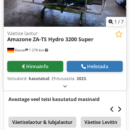
1
/
7
Väetise laotur
Amazone
ZA-TS Hydro 3200 Super
Kassel
1 276 km
Hinnainfo
Helistada
Seisukord:
kasutatud
, Ehitusaasta:
2023
,
Avastage veel teisi kasutatud masinaid
1
Väetiselaotur & lubjalaotur
Väetise Levitin