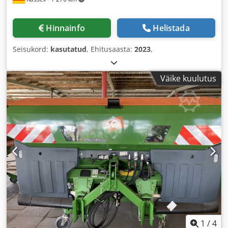
Hinnainfo
Helistada
Seisukord:
kasutatud
, Ehitusaasta:
2023
,
Väike kuulutus
1
/
4