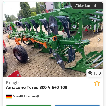
Väike kuulutus
1
/
3
Ploughs
Amazone
Teres 300 V 5+0 100
Kassel
1 276 km