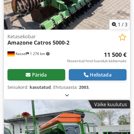
1
/
3
Ketasekobar
Amazone
Catros 5000-2
11 500 €
Kassel
1 276 km
fikseeritud hind lisandub käibemaks
Pärida
Helistada
Seisukord:
kasutatud
, Ehitusaasta:
2003
,
Väike kuulutus