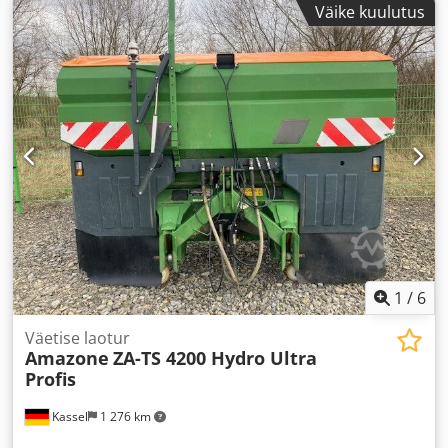
Väike kuulutus
1
/
6
Väetise laotur
Amazone
ZA-TS 4200 Hydro Ultra
Profis
Kassel
1 276 km