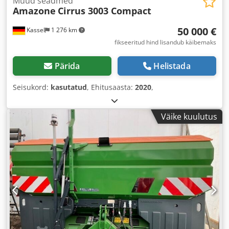
Muud seadmed
Amazone
Cirrus 3003 Compact
50 000 €
Kassel
1 276 km
fikseeritud hind lisandub käibemaks
Pärida
Helistada
Seisukord:
kasutatud
, Ehitusaasta:
2020
,
Väike kuulutus