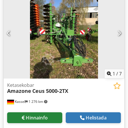
1
/
7
Ketasekobar
Amazone
Ceus 5000-2TX
Kassel
1 276 km
Hinnainfo
Helistada