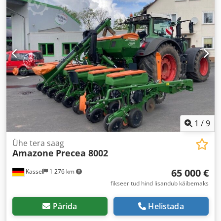
1
/
9
Ühe tera saag
Amazone
Precea 8002
65 000 €
Kassel
1 276 km
fikseeritud hind lisandub käibemaks
Pärida
Helistada