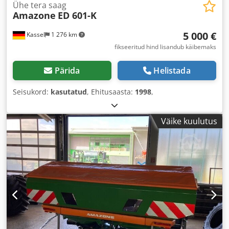
Ühe tera saag
Amazone
ED 601-K
5 000 €
Kassel
1 276 km
fikseeritud hind lisandub käibemaks
Pärida
Helistada
Seisukord:
kasutatud
, Ehitusaasta:
1998
,
Väike kuulutus