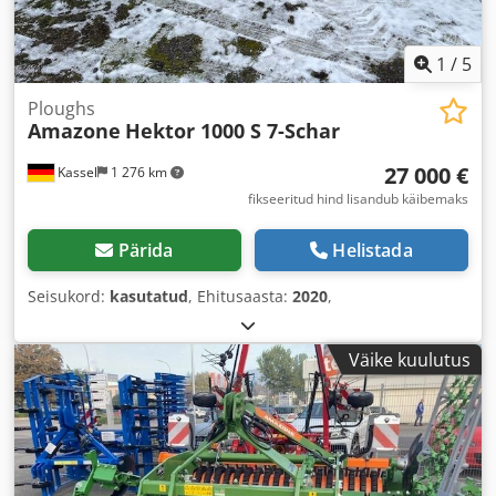
1
/
5
Ploughs
Amazone
Hektor 1000 S 7-Schar
27 000 €
Kassel
1 276 km
fikseeritud hind lisandub käibemaks
Pärida
Helistada
Seisukord:
kasutatud
, Ehitusaasta:
2020
,
Väike kuulutus