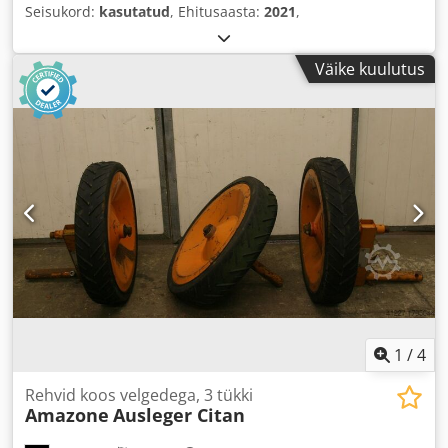
Seisukord:
kasutatud
, Ehitusaasta:
2021
,
Väike kuulutus
1
/
4
Rehvid koos velgedega, 3 tükki
Amazone
Ausleger Citan