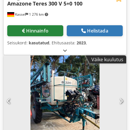
Amazone
Teres 300 V 5+0 100
Kassel
1 276 km
Hinnainfo
Helistada
Seisukord:
kasutatud
, Ehitusaasta:
2023
,
Väike kuulutus