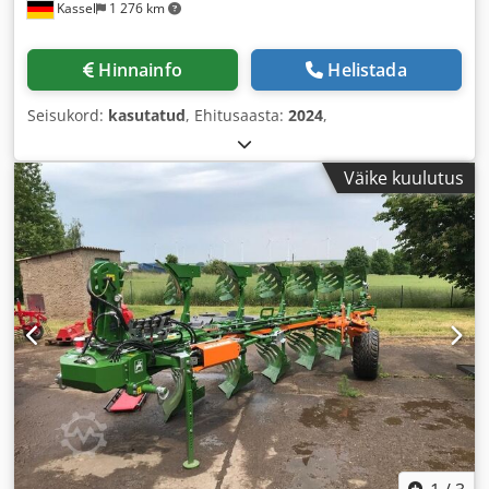
Kassel
1 276 km
Hinnainfo
Helistada
Seisukord:
kasutatud
, Ehitusaasta:
2024
,
Väike kuulutus