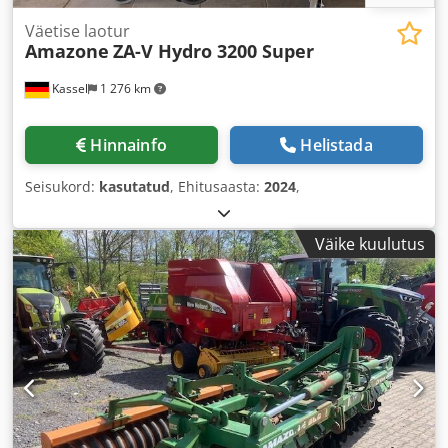
Väetise laotur
Amazone
ZA-V Hydro 3200 Super
Kassel
1 276 km
Hinnainfo
Helistada
Seisukord:
kasutatud
, Ehitusaasta:
2024
,
Väike kuulutus