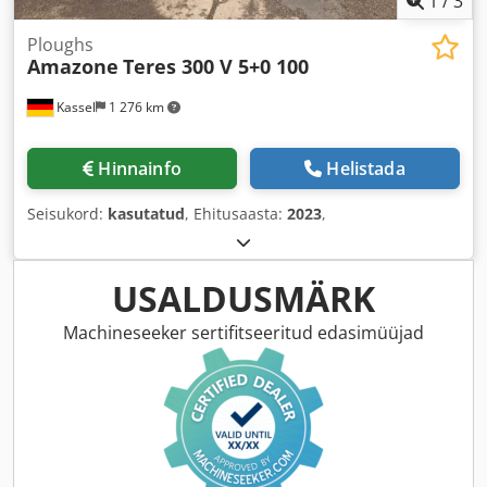
1
/
3
Ploughs
Amazone
Teres 300 V 5+0 100
Kassel
1 276 km
Hinnainfo
Helistada
Seisukord:
kasutatud
, Ehitusaasta:
2023
,
USALDUSMÄRK
Machineseeker sertifitseeritud edasimüüjad