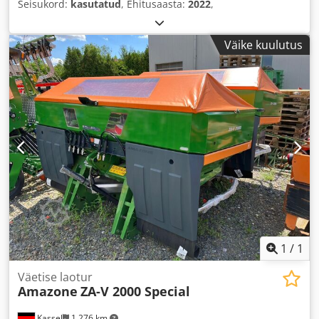
Seisukord:
kasutatud
, Ehitusaasta:
2022
,
Väike kuulutus
1
/
1
Väetise laotur
Amazone
ZA-V 2000 Special
Kassel
1 276 km