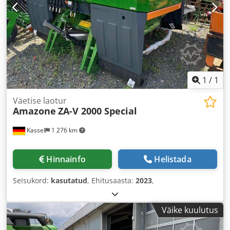
1
/
1
Väetise laotur
Amazone
ZA-V 2000 Special
Kassel
1 276 km
Hinnainfo
Helistada
Seisukord:
kasutatud
, Ehitusaasta:
2023
,
Väike kuulutus