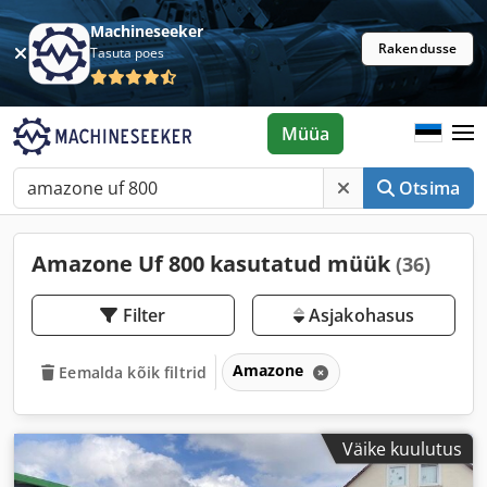
Machineseeker
Rakendusse
Tasuta poes
Müüa
Otsima
Amazone Uf 800 kasutatud müük
(36)
Filter
Asjakohasus
Amazone
Eemalda kõik filtrid
Väike kuulutus