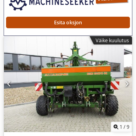
Esita oksjon
Väike kuulutus
1
/
9