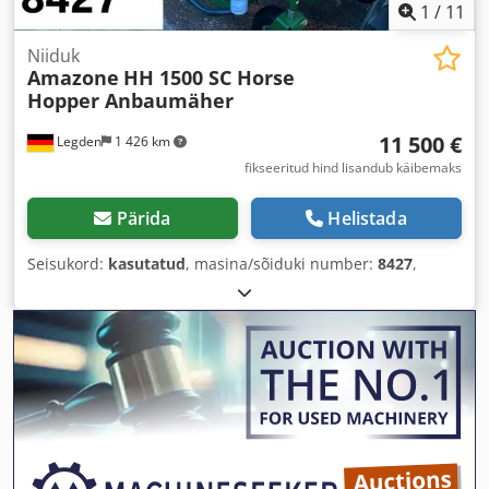
1
/
11
Niiduk
Amazone
HH 1500 SC Horse
Hopper Anbaumäher
11 500 €
Legden
1 426 km
fikseeritud hind lisandub käibemaks
Pärida
Helistada
Seisukord:
kasutatud
, masina/sõiduki number:
8427
,