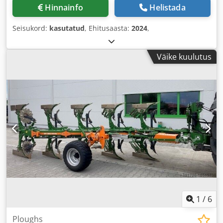
Hinnainfo
Helistada
Seisukord:
kasutatud
, Ehitusaasta:
2024
,
Väike kuulutus
1
/
6
Ploughs