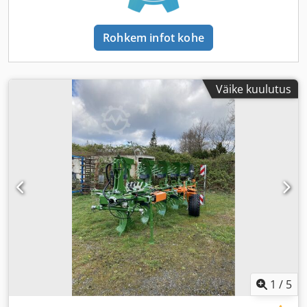
Rohkem infot kohe
Väike kuulutus
1
/
5