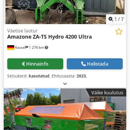
1
/
7
Väetise laotur
Amazone
ZA-TS Hydro 4200 Ultra
Kassel
1 276 km
Hinnainfo
Helistada
Seisukord:
kasutatud
, Ehitusaasta:
2023
,
Väike kuulutus