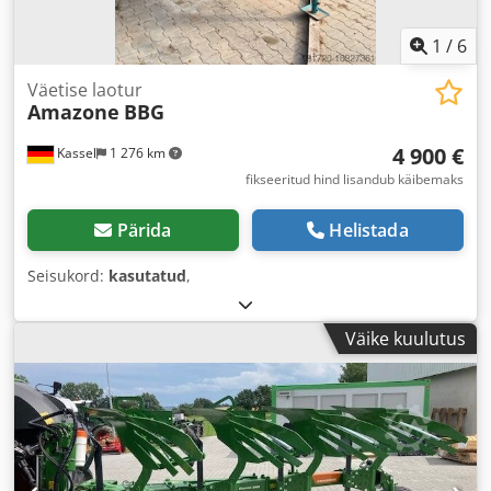
1
/
6
Väetise laotur
Amazone
BBG
4 900 €
Kassel
1 276 km
fikseeritud hind lisandub käibemaks
Pärida
Helistada
Seisukord:
kasutatud
,
Väike kuulutus