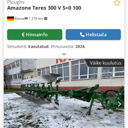
Ploughs
Amazone
Teres 300 V 5+0 100
Kassel
1 276 km
Hinnainfo
Helistada
Seisukord:
kasutatud
, Ehitusaasta:
2024
,
Väike kuulutus