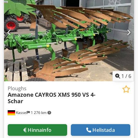
1
/
6
Ploughs
Amazone
CAYROS XMS 950 VS 4-
Schar
Kassel
1 276 km
Hinnainfo
Helistada