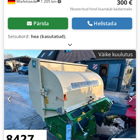
300 €
Wiefelstede
1 205 km
fikseeritud hind lisandub käibemaks
Pärida
Helistada
Seisukord:
hea (kasutatud)
,
Väike kuulutus