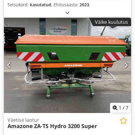
Seisukord:
kasutatud
, Ehitusaasta:
2023
,
Väike kuulutus
1
/
7
Väetise laotur
Amazone
ZA-TS Hydro 3200 Super