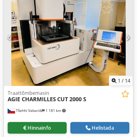
1
/
14
Traattõmbemasin
AGIE CHARMILLES
CUT 2000 S
Tšehhi Vabariik
1 181 km
Hinnainfo
Helistada