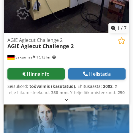
1
/
7
AGIE Agiecut Challenge 2
AGIE
Agiecut Challenge 2
Saksamaa
1 513 km
Hinnainfo
Helistada
Seisukord:
töövalmis (kasutatud)
, Ehitusaasta:
2002
, X-
telje liikumisteekond:
350 mm
, Y-telje liikumisteekond:
250
mm
, Z-telje liikumisteekond:
256 mm
, Traadi läbimõõt
(max.):
0,33 mm
, kogumass:
3 600 kg
, telgede arv:
5
, traadi
läbimõõt (min.):
0,1 mm
, See 5-teljeline AGIE Agiecut
Challenge 2 traat-EDM-masin on valmistatud 2002. aastal.
Selle kaal on 3600 kg ja võimsus 9 kVA. Masinaga kaasas on
lisaseadmed, nagu ICS Cool Energy i-Chiller