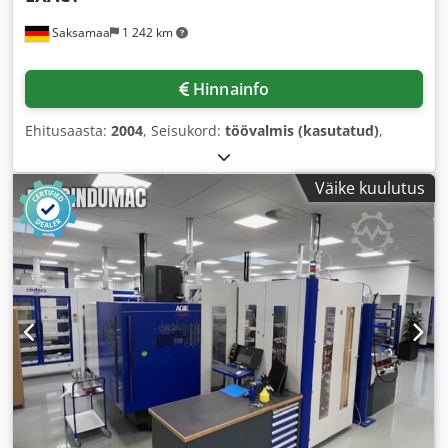
Saksamaa
1 242 km
Hinnainfo
Ehitusaasta:
2004
, Seisukord:
töövalmis (kasutatud)
,
Väike kuulutus