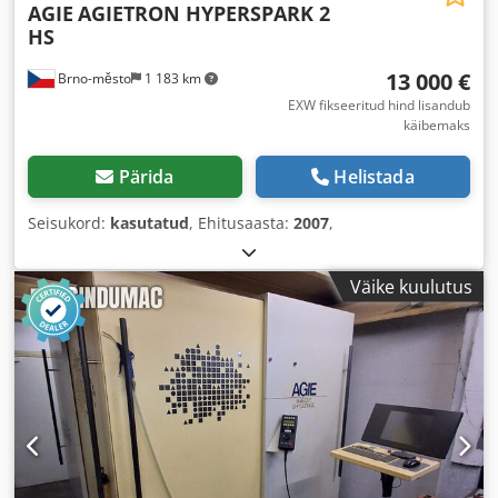
AGIE
AGIETRON HYPERSPARK 2
HS
13 000 €
Brno-město
1 183 km
EXW fikseeritud hind lisandub
käibemaks
Pärida
Helistada
Seisukord:
kasutatud
, Ehitusaasta:
2007
,
Väike kuulutus