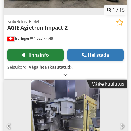
1
/
15
Sukeldus-EDM
AGIE
Agietron Impact 2
Beringen
1 627 km
Hinnainfo
Helistada
Seisukord:
väga hea (kasutatud)
,
Väike kuulutus