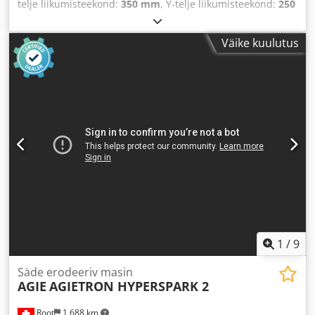
telje liikumisteekond:
350 mm
, Y-telje liikumisteekond:
250
mm
, Z-telje liikumisteekond:
350 mm
, kogukõrgus:
2 580
mm
, kogulaius:
3 350 mm
, kogumass:
3 200 kg
, toote
Väike kuulutus
pikkus (maks.):
1 630 mm
, telgede arv:
3
, See 3-teljeline
AGIE AGIETRON INTEGRAL 2 on toodetud 2006. aastal. Selle
X-teljel on 350 mm, Y-teljel 250 mm ja Z-teljel 350 mm.
Masin suudab töödelda kuni 840 x 670 x 250 mm
suuruseid toorikuid ja selle maksimaalne elektroodide kaal
on 100 kg. Kui otsite kvaliteetseid stantsimisvõimalusi,
kaaluge meie müügis olevat AGIE AGIETRON INTEGRAL 2
masinat. Lisateabe saamiseks võtke meiega ühendust. •
Saadaval olevad üksused: 2 • Töödetaili suurus: 840 x 670 x
250 mm • Kaal: 400 kg • Elektroodide arv: 28 • Elektroodide
maksimaalne kaal: 100 kg • Vooluringi skeem: 625942.8 •
Elektriline: 3 × 400 V, 50 Hz, 6,1 kVA, 8,8 A Cedpfxjyrqk Ne
Aamjrf
1
/
9
Säde erodeeriv masin
AGIE
AGIETRON HYPERSPARK 2
Root
1 688 km