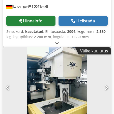
Laichingen
1 507 km
Hinnainfo
Helistada
Seisukord:
kasutatud
, Ehitusaasta:
2004
, kogumass:
2 580
kg
, kogupikkus:
2 200 mm
, kogulaius:
1 650 mm
,
kogukõrgus:
2 250 mm
,
Väike kuulutus