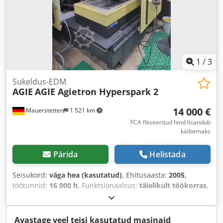
1
/
3
Sukeldus-EDM
AGIE
AGIE Agietron Hyperspark 2
14 000 €
Mauerstetten
1 521 km
FCA fikseeritud hind lisandub
käibemaks
Pärida
Helistada
Seisukord:
väga hea (kasutatud)
, Ehitusaasta:
2005
,
töötunnid:
16 000 h
, Funktsionaalsus:
täielikult töökorras
,
X-telje liikumisteekond:
350 mm
, Y-telje liikumisteekond:
250 mm
, Z-telje liikumisteekond:
350 mm
,
Avastage veel teisi kasutatud masinaid