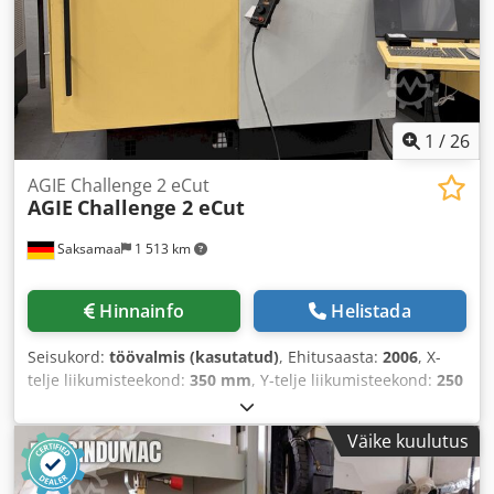
1
/
26
AGIE Challenge 2 eCut
AGIE
Challenge 2 eCut
Saksamaa
1 513 km
Hinnainfo
Helistada
Seisukord:
töövalmis (kasutatud)
, Ehitusaasta:
2006
, X-
telje liikumisteekond:
350 mm
, Y-telje liikumisteekond:
250
mm
, Z-telje liikumisteekond:
256 mm
, kogumass:
4 500 kg
,
telgede arv:
3
, See 3-teljeline AGIE Challenge 2 eCut
Väike kuulutus
traadikeermismasin on valmistatud 2006. aastal. See
pakub täpset elektritöötlusvõimekust, mis on ideaalne