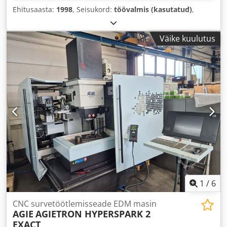
Ehitusaasta:
1998
, Seisukord:
töövalmis (kasutatud)
,
Väike kuulutus
1
/
6
CNC survetöötlemisseade EDM masin
AGIE
AGIETRON HYPERSPARK 2
EXACT