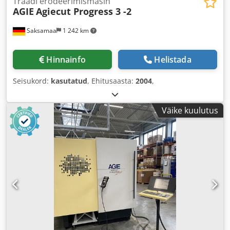
Traadi erodeerimismasin
AGIE
Agiecut Progress 3 -2
Saksamaa
1 242 km
Hinnainfo
Helistada
Seisukord:
kasutatud
, Ehitusaasta:
2004
,
Väike kuulutus