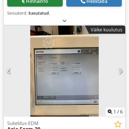
Hinnainfo
Helistada
Seisukord:
kasutatud
,
Väike kuulutus
1
/
6
Sukeldus-EDM