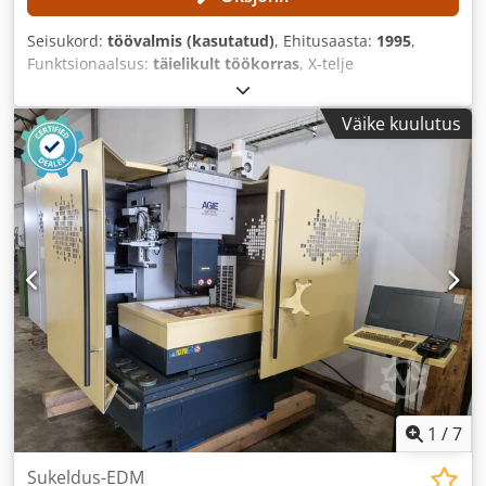
Seisukord:
töövalmis (kasutatud)
, Ehitusaasta:
1995
,
Funktsionaalsus:
täielikult töökorras
, X-telje
liikumisteekond:
350 mm
, Y-telje liikumisteekond:
250 mm
,
Z-telje liikumisteekond:
350 mm
, töödetaili kaal (max):
400
Väike kuulutus
kg
, kontrolleri mudel:
AGIEMATIC T
,
1
/
7
Sukeldus-EDM