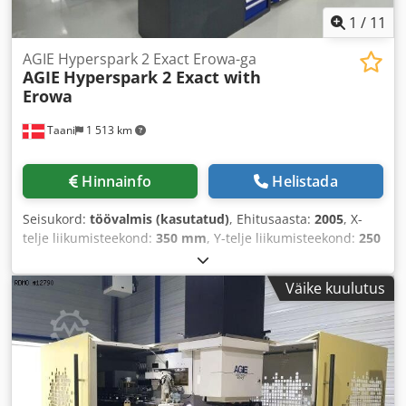
1
/
11
AGIE Hyperspark 2 Exact Erowa-ga
AGIE
Hyperspark 2 Exact with
Erowa
Taani
1 513 km
Hinnainfo
Helistada
Seisukord:
töövalmis (kasutatud)
, Ehitusaasta:
2005
, X-
telje liikumisteekond:
350 mm
, Y-telje liikumisteekond:
250
mm
, Z-telje liikumisteekond:
250 mm
, kontrolleri tootja:
AGIE
, telgede arv:
3
, See 3-teljeline AGIE Hyperspark 2
Väike kuulutus
Exact koos Erowaga on toodetud 2005. aastal. Selle X-telje
liikumine on 350 mm, Y-telje liikumine 250 mm ja Z-telje
liikumine 250 mm. Masin on varustatud AGIE VISION 4
tarkvaraga ja sisaldab EROWA ROBOT MULTI, millel on 60
ITS 148 kohta ja 240 ITS 50 koha jaoks mõeldud
salongikohta. Kui otsite kvaliteetset stantsimis-