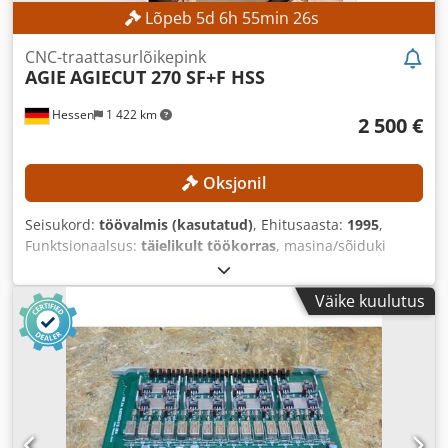
Lõpeb
5
d
6
h
55
min
24
s
CNC-traattasurlõikepink
AGIE
AGIECUT 270 SF+F HSS
Hessen
1 422 km
2 500 €
Oksjonil
Seisukord:
töövalmis (kasutatud)
, Ehitusaasta:
1995
,
Funktsionaalsus:
täielikult töökorras
, masina/sõiduki
number:
193.006
, X-telje liikumisteekond:
350 mm
, Y-telje
liikumisteekond:
250 mm
, Z-telje liikumisteekond:
256 mm
,
Väike kuulutus
Traadi läbimõõt (max.):
0,33 mm
, kontrolleri mudel:
AGIEVISION / AGIE HSS-Steuerung
,