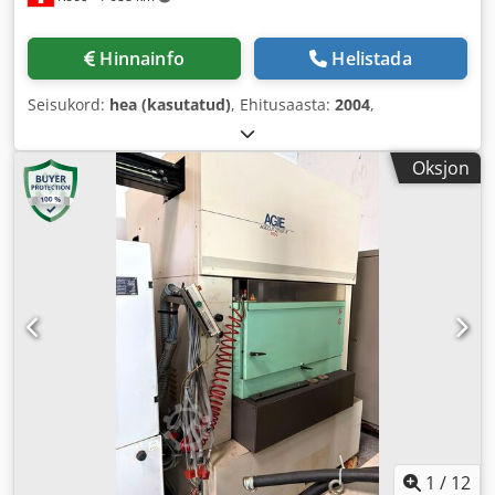
Hinnainfo
Helistada
Seisukord:
hea (kasutatud)
, Ehitusaasta:
2004
,
Oksjon
1
/
12