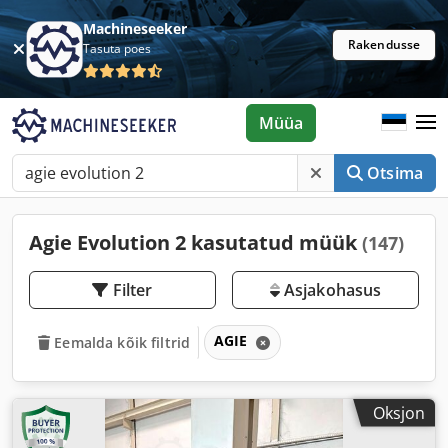
Machineseeker
Rakendusse
Tasuta poes
Müüa
Otsima
Agie Evolution 2 kasutatud müük
(147)
Filter
Asjakohasus
AGIE
Eemalda kõik filtrid
Oksjon