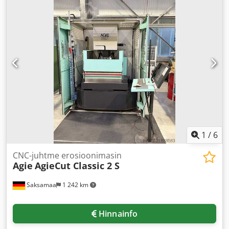
1
/
6
CNC-juhtme erosioonimasin
Agie
AgieCut Classic 2 S
Saksamaa
1 242 km
Hinnainfo