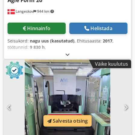
Agie
Form 20
Langeskov
944 km
Hinnainfo
Helistada
Seisukord:
nagu uus (kasutatud)
, Ehitusaasta:
2017
,
töötunnid:
9 830 h
,
Väike kuulutus
Salvesta otsing