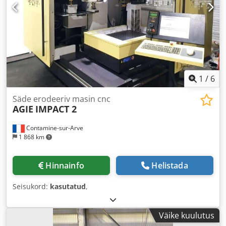
elektroonilise freesimise võimekust, kaaluge AGIE
Hyperspark 2 Exact masinat, mis meil on müügil. Lisateabe
saamiseks võtke meiega ühendust. Crsdpoy S A Dcjfx
Aamef • EROWA ROBOT MULTI 60 ITS 148 kohaga ja 240 ITS
50 ajakirja kohaga
1
/
6
Säde erodeeriv masin cnc
AGIE
IMPACT 2
Contamine-sur-Arve
1 868 km
Hinnainfo
Helistada
Seisukord:
kasutatud
,
Väike kuulutus