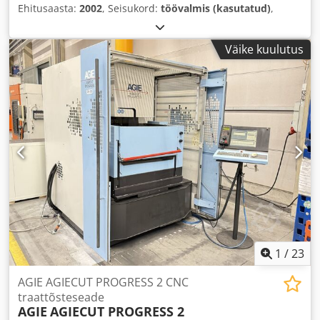
Ehitusaasta:
2002
, Seisukord:
töövalmis (kasutatud)
,
Väike kuulutus
1
/
23
AGIE AGIECUT PROGRESS 2 CNC
traattõsteseade
AGIE
AGIECUT PROGRESS 2