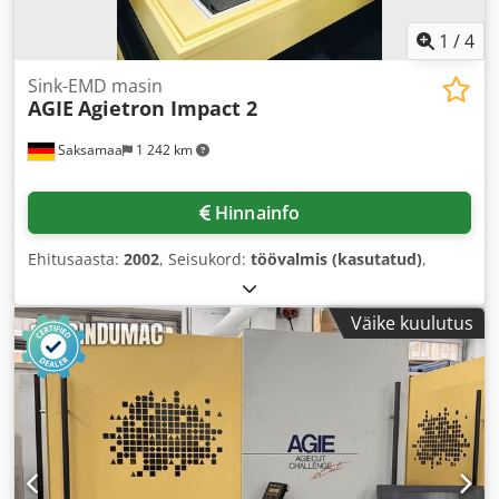
1
/
4
Sink-EMD masin
AGIE
Agietron Impact 2
Saksamaa
1 242 km
Hinnainfo
Ehitusaasta:
2002
, Seisukord:
töövalmis (kasutatud)
,
Väike kuulutus