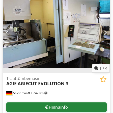
1
/
4
Traattõmbemasin
AGIE
AGIECUT EVOLUTION 3
Saksamaa
1 242 km
Hinnainfo