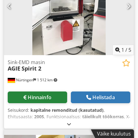
1
/
5
Sink-EMD masin
AGIE
Spirit 2
Nürtingen
1 512 km
Hinnainfo
Helistada
Seisukord:
kapitalne remonditud (kasutatud)
,
Ehitusaasta:
2005
, Funktsionaalsus:
täielikult töökorras
, X-
telje liikumisteekond:
300 mm
, Y-telje liikumisteekond:
250
mm
, Z-telje liikumisteekond:
250 mm
, töödetaili kaal (max):
Väike kuulutus
200 kg
, sulejoon:
250 mm
,