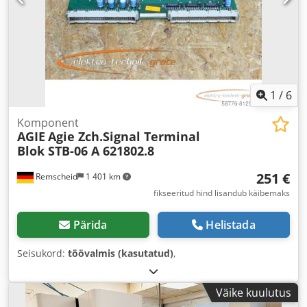
1
/
6
Komponent
AGIE
Agie Zch.Signal Terminal
Blok STB-06 A 621802.8
251 €
Remscheid
1 401 km
fikseeritud hind lisandub käibemaks
Pärida
Helistada
Seisukord:
töövalmis (kasutatud)
,
Väike kuulutus