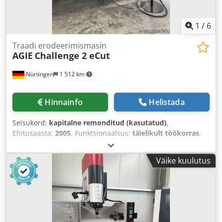
1
/
6
Traadi erodeerimismasin
AGIE
Challenge 2 eCut
Nürtingen
1 512 km
Hinnainfo
Helistada
Seisukord:
kapitalne remonditud (kasutatud)
,
Ehitusaasta:
2005
, Funktsionaalsus:
täielikult töökorras
,
töödetaili kaal (max):
450 kg
, X-telje liikumisteekond:
350
mm
, Y-telje liikumisteekond:
250 mm
, Z-telje
Väike kuulutus
liikumisteekond:
256 mm
,