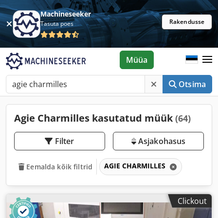
Machineseeker
Rakendusse
Tasuta poes
Müüa
Otsima
Agie Charmilles kasutatud müük
(64)
Filter
Asjakohasus
AGIE CHARMILLES
Eemalda kõik filtrid
Clickout