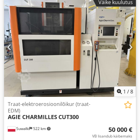
Väike kuulutus
liikumisteekond:
400 mm
, laua laius:
600 mm
, kogumass:
2 850 kg
, laua pikkus:
900 mm
, Varustus:
dokumentatsioon / käsiraamat
,
1
/
8
Traat-elektroerosioonilõikur (traat-
EDM)
AGIE CHARMILLES
CUT300
50 000 €
Suwałki
522 km
VB lisandub käibemaks