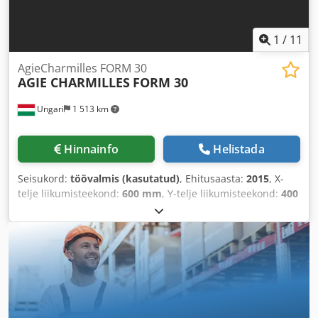
1
/
11
AgieCharmilles FORM 30
AGIE CHARMILLES
FORM 30
Ungari
1 513 km
Hinnainfo
Helistada
Seisukord:
töövalmis (kasutatud)
, Ehitusaasta:
2015
, X-
telje liikumisteekond:
600 mm
, Y-telje liikumisteekond:
400
mm
, Z-telje liikumisteekond:
400 mm
, telgede arv:
4
, See
4-teljeline AgieCharmilles FORM 30 stantsimis- ja
sundsinkimispingi masin on valmistatud 2015. aastal. Selle
X-telje liikumine on 600 mm, Y-telje liikumine 400 mm ja Z-
telje liikumine 400 mm. Kui otsite kvaliteetseid
stantsimisvõimalusi, kaaluge AgieCharmilles FORM 30
masinat, mis meil on müügil. Lisateabe saamiseks võtke
meiega ühendust. Csdpfx Agey T R D Hsmsrf