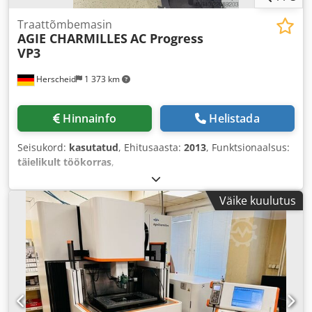
Traattõmbemasin
AGIE CHARMILLES
AC Progress
VP3
Herscheid
1 373 km
Hinnainfo
Helistada
Seisukord:
kasutatud
, Ehitusaasta:
2013
, Funktsionaalsus:
täielikult töökorras
,
Väike kuulutus