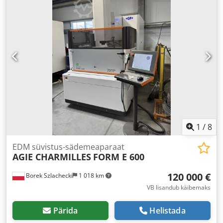
1
/
8
EDM süvistus-sädemeaparaat
AGIE CHARMILLES
FORM E 600
120 000 €
Borek Szlachecki
1 018 km
VB lisandub käibemaks
Pärida
Helistada