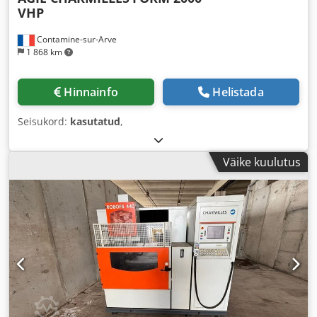
VHP
Contamine-sur-Arve
1 868 km
Hinnainfo
Helistada
Seisukord:
kasutatud
,
Väike kuulutus