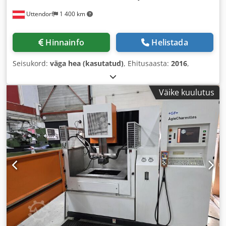
Uttendorf
1 400 km
Hinnainfo
Helistada
Seisukord:
väga hea (kasutatud)
, Ehitusaasta:
2016
,
Väike kuulutus