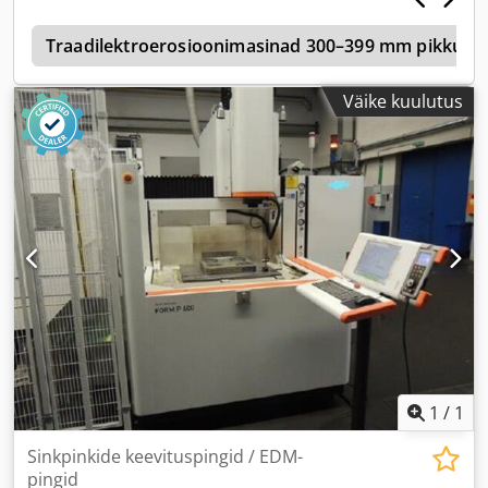
i
Traadilektroerosioonimasinad 300–399 mm pikkuseg
Väike kuulutus
1
/
1
Sinkpinkide keevituspingid / EDM-
pingid