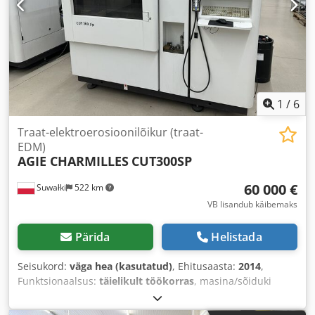
1
/
6
Traat-elektroerosioonilõikur (traat-
EDM)
AGIE CHARMILLES
CUT300SP
60 000 €
Suwałki
522 km
VB lisandub käibemaks
Pärida
Helistada
Seisukord:
väga hea (kasutatud)
, Ehitusaasta:
2014
,
Funktsionaalsus:
täielikult töökorras
, masina/sõiduki
number:
591.063.002.0050
, X-telje liikumisteekond:
550
mm
, Y-telje liikumisteekond:
350 mm
, Z-telje