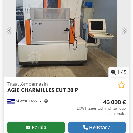
mm
,
1
/
5
Traattõmbemasin
AGIE CHARMILLES
CUT 20 P
46 000 €
Δέλτα
1 999 km
EXW fikseeritud hind lisandub
käibemaks
Pärida
Helistada