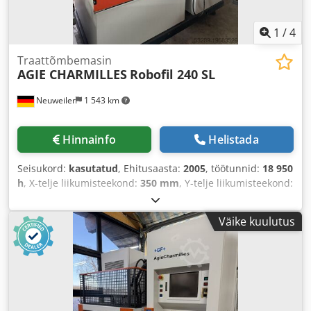
1
/
4
Traattõmbemasin
AGIE CHARMILLES
Robofil 240 SL
Neuweiler
1 543 km
Hinnainfo
Helistada
Seisukord:
kasutatud
, Ehitusaasta:
2005
, töötunnid:
18 950
h
, X-telje liikumisteekond:
350 mm
, Y-telje liikumisteekond:
220 mm
, Z-telje liikumisteekond:
220 mm
,
Väike kuulutus