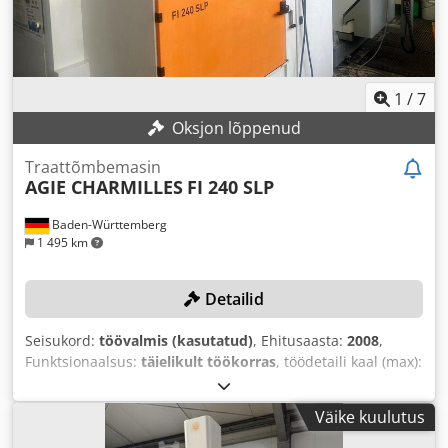
1
/
7
Oksjon lõppenud
Traattõmbemasin
AGIE CHARMILLES
FI 240 SLP
Baden-Württemberg
1 495 km
Detailid
Seisukord:
töövalmis (kasutatud)
, Ehitusaasta:
2008
,
Funktsionaalsus:
täielikult töökorras
, töödetaili kaal (max):
750 kg
, X-telje liikumisteekond:
350 mm
, Y-telje
liikumisteekond:
220 mm
, Z-telje liikumisteekond:
220 mm
,
Väike kuulutus
Traadi läbimõõt (max.):
0,3 mm
,