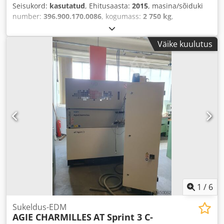
Seisukord:
kasutatud
, Ehitusaasta:
2015
, masina/sõiduki
number:
396.900.170.0086
, kogumass:
2 750 kg
,
Väike kuulutus
1
/
6
Sukeldus-EDM
AGIE CHARMILLES
AT Sprint 3 C-