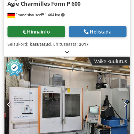
Agie Charmilles
Form P 600
Emmelshausen
1 464 km
Hinnainfo
Helistada
Seisukord:
kasutatud
, Ehitusaasta:
2017
,
Väike kuulutus