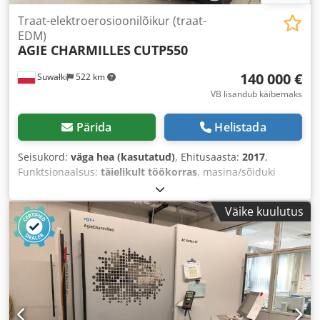
Traat-elektroerosioonilõikur (traat-
EDM)
AGIE CHARMILLES
CUTP550
140 000 €
Suwałki
522 km
VB lisandub käibemaks
Pärida
Helistada
Seisukord:
väga hea (kasutatud)
, Ehitusaasta:
2017
,
Funktsionaalsus:
täielikult töökorras
, masina/sõiduki
number:
591.063.060.0016
, töödetaili kaal (max):
1 500 kg
,
X-telje liikumisteekond:
550 mm
, Y-telje liikumisteekond:
Väike kuulutus
350 mm
, Z-telje liikumisteekond:
400 mm
, laua laius:
600
mm
, kogumass:
2 800 kg
, laua pikkus:
900 mm
, Varustus:
dokumentatsioon / käsiraamat
,