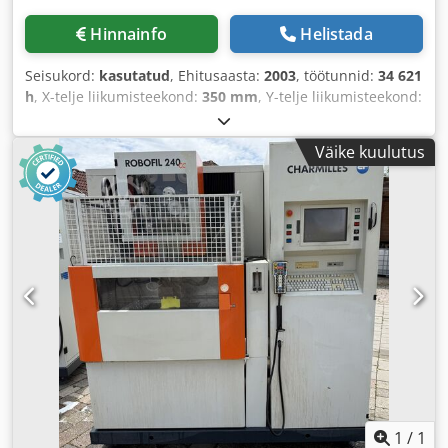
Hinnainfo
Helistada
Seisukord:
kasutatud
, Ehitusaasta:
2003
, töötunnid:
34 621
h
, X-telje liikumisteekond:
350 mm
, Y-telje liikumisteekond:
220 mm
, Z-telje liikumisteekond:
220 mm
,
Väike kuulutus
1
/
1