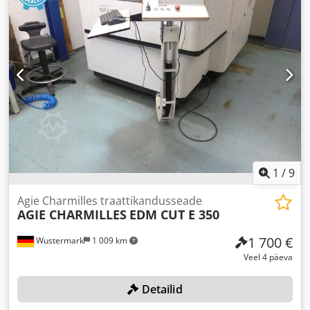
1
/
9
Agie Charmilles traattikandusseade
AGIE CHARMILLES
EDM CUT E 350
1 700 €
Wustermark
1 009 km
Veel 4 päeva
Detailid