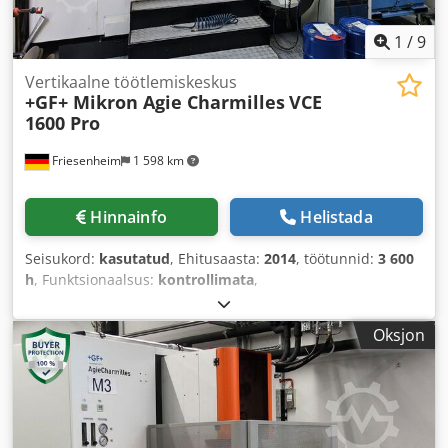
1
/
9
Vertikaalne töötlemiskeskus
+GF+ Mikron Agie Charmilles
VCE
1600 Pro
Friesenheim
1 598 km
Hinnainfo
Helistada
Seisukord:
kasutatud
, Ehitusaasta:
2014
, töötunnid:
3 600
h
, Funktsionaalsus:
kontrollimata
,
Oksjon