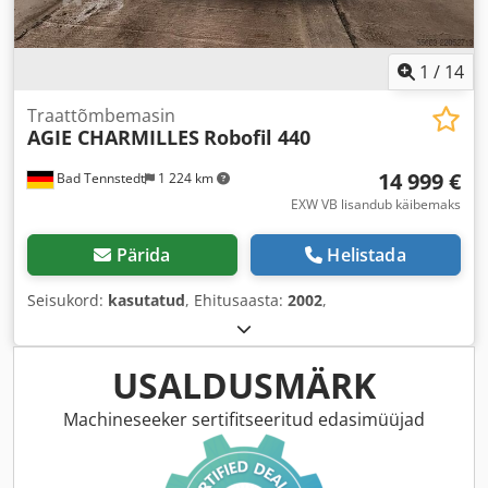
1
/
14
Traattõmbemasin
AGIE CHARMILLES
Robofil 440
14 999 €
Bad Tennstedt
1 224 km
EXW VB lisandub käibemaks
Pärida
Helistada
Seisukord:
kasutatud
, Ehitusaasta:
2002
,
USALDUSMÄRK
Machineseeker sertifitseeritud edasimüüjad