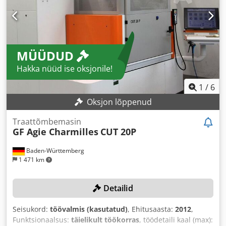
MÜÜDUD
Hakka nüüd ise oksjonile!
1
/
6
Oksjon lõppenud
Traattõmbemasin
GF Agie Charmilles
CUT 20P
Baden-Württemberg
1 471 km
Detailid
Seisukord:
töövalmis (kasutatud)
, Ehitusaasta:
2012
,
Funktsionaalsus:
täielikult töökorras
, töödetaili kaal (max):