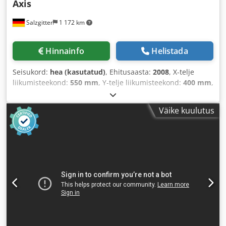
Axis
Salzgitter
1 172 km
Hinnainfo
Helistada
Seisukord:
hea (kasutatud)
, Ehitusaasta:
2008
, X-telje
liikumisteekond:
550 mm
, Y-telje liikumisteekond:
400 mm
,
Z-telje liikumisteekond:
350 mm
, kogukõrgus:
2 200 mm
,
kogulaius:
1 900 mm
, kogupikkus:
1 800 mm
, laua laius:
Väike kuulutus
650 mm
, laua pikkus:
850 mm
,