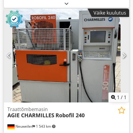
4 100 kg
, X-telje liikumisteekond:
350 mm
, Y-telje
liikumisteekond:
250 mm
, Z-telje liikumisteekond:
250 mm
,
Väike kuulutus
kogumass:
2 640 kg
,
1
/
1
Traattõmbemasin
AGIE CHARMILLES
Robofil 240
Neuweiler
1 543 km