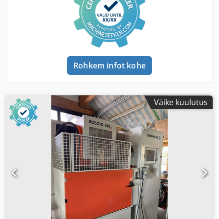
Rohkem infot kohe
Väike kuulutus