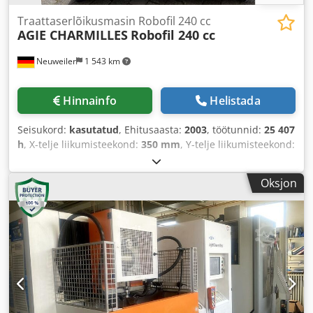
Traattaserlõikusmasin Robofil 240 cc
AGIE CHARMILLES
Robofil 240 cc
Neuweiler
1 543 km
Hinnainfo
Helistada
Seisukord:
kasutatud
, Ehitusaasta:
2003
, töötunnid:
25 407
h
, X-telje liikumisteekond:
350 mm
, Y-telje liikumisteekond:
220 mm
, Z-telje liikumisteekond:
220 mm
,
Oksjon