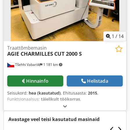
1
/
14
Traattõmbemasin
AGIE CHARMILLES
CUT 2000 S
Tšehhi Vabariik
1 181 km
Hinnainfo
Helistada
Seisukord:
hea (kasutatud)
, Ehitusaasta:
2015
,
Funktsionaalsus:
täielikult töökorras
,
Avastage veel teisi kasutatud masinaid