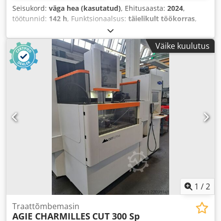
Seisukord:
väga hea (kasutatud)
, Ehitusaasta:
2024
,
töötunnid:
142 h
, Funktsionaalsus:
täielikult töökorras
,
masina/sõiduki number:
395.900.219.1428
, X-telje
liikumisteekond:
600 mm
, Y-telje liikumisteekond:
400 mm
,
Väike kuulutus
Z-telje liikumisteekond:
400 mm
, töödetaili kaal (max):
1 000 kg
, kogukõrgus:
2 858 mm
, kogulaius:
1 600 mm
,
kogupikkus:
2 845 mm
, laua laius:
800 mm
, laua pikkus:
400 mm
, detaili pikkus (maks.):
1 000 mm
, tooriku kõrgus
(maks.):
400 mm
, sisendpinge:
400 V
, kogumass:
4 050 kg
,
viimase kapitaalremondi aasta:
2026
, Varustus:
dokumentatsioon / käsiraamat
,
1
/
2
Traattõmbemasin
AGIE CHARMILLES
CUT 300 Sp