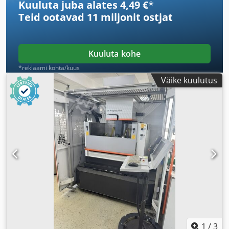
Kuuluta juba alates 4,49 €
*
Teid ootavad
11 miljonit ostjat
Kuuluta kohe
*reklaami kohta/kuus
Väike kuulutus
1
/
3