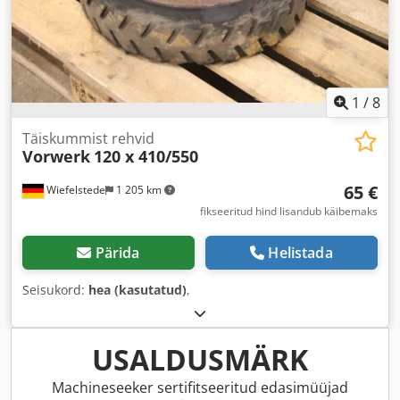
1
/
8
Täiskummist rehvid
Vorwerk
120 x 410/550
65 €
Wiefelstede
1 205 km
fikseeritud hind lisandub käibemaks
Pärida
Helistada
Seisukord:
hea (kasutatud)
,
USALDUSMÄRK
Machineseeker sertifitseeritud edasimüüjad