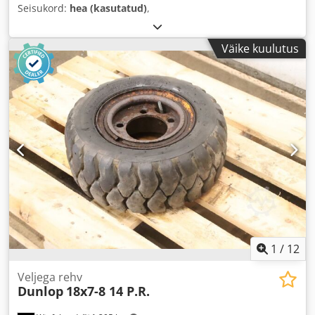
Seisukord:
hea (kasutatud)
,
Väike kuulutus
1
/
12
Veljega rehv
Dunlop
18x7-8 14 P.R.