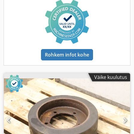
Rohkem infot kohe
Väike kuulutus