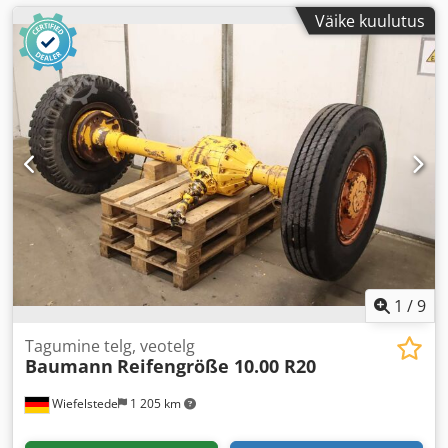
Väike kuulutus
1
/
9
Tagumine telg, veotelg
Baumann
Reifengröße 10.00 R20
Wiefelstede
1 205 km