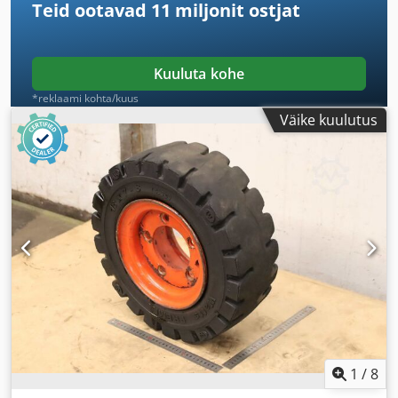
Teid ootavad
11 miljonit ostjat
Kuuluta kohe
*reklaami kohta/kuus
Väike kuulutus
1
/
8