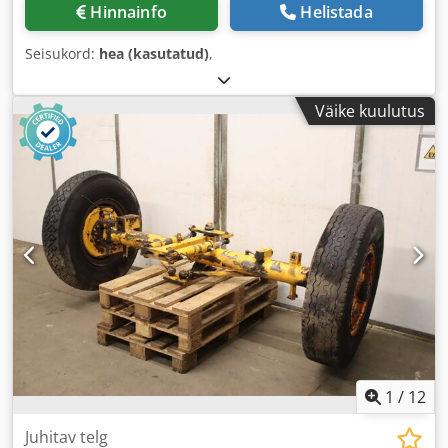
Hinnainfo
Helistada
Seisukord:
hea (kasutatud)
,
Väike kuulutus
1
/
12
Juhitav telg