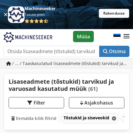
Machineseeker
Rakendusse
Tasuta poes
Müüa
Otsima
/ ... / Taaskasutatud lisaseadmete (tõstukid) tarvikud ja va
Lisaseadmete (tõstukid) tarvikud ja
varuosad kasutatud müük
(61)
Filter
Asjakohasus
Tõstukid ja siseveokid
Tõst
Eemalda kõik filtrid