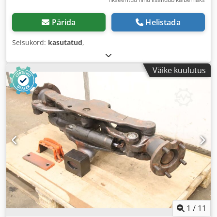
Pärida
Helistada
Seisukord:
kasutatud
,
Väike kuulutus
1
/
11