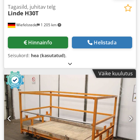
Tagasild, juhitav telg
Linde
H30T
Wiefelstede
1 205 km
Hinnainfo
Helistada
Seisukord:
hea (kasutatud)
,
Väike kuulutus