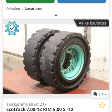
Seisukord:
kasutatud
,
Väike kuulutus
1
/
7
Täiskummirehvid 2 tk
Ecotrack
7.00-12 RIM 5.00 S -12