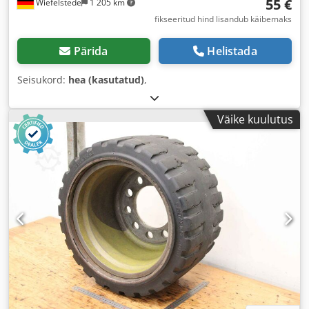
55 €
Wiefelstede
1 205 km
fikseeritud hind lisandub käibemaks
Pärida
Helistada
Seisukord:
hea (kasutatud)
,
Väike kuulutus