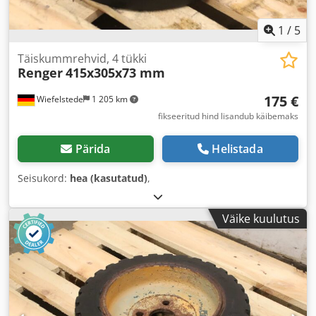
1
/
5
Täiskummrehvid, 4 tükki
Renger
415x305x73 mm
175 €
Wiefelstede
1 205 km
fikseeritud hind lisandub käibemaks
Pärida
Helistada
Seisukord:
hea (kasutatud)
,
Väike kuulutus