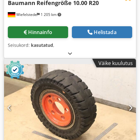
Baumann
Reifengröße 10.00 R20
Wiefelstede
1 205 km
Hinnainfo
Helistada
Seisukord:
kasutatud
,
Väike kuulutus