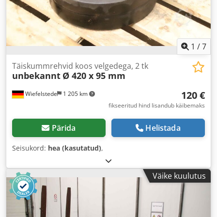
1
/
7
Täiskummrehvid koos velgedega, 2 tk
unbekannt
Ø 420 x 95 mm
120 €
Wiefelstede
1 205 km
fikseeritud hind lisandub käibemaks
Pärida
Helistada
Seisukord:
hea (kasutatud)
,
Väike kuulutus