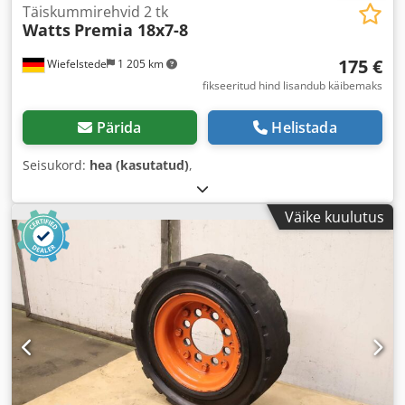
Täiskummirehvid 2 tk
Watts
Premia 18x7-8
175 €
Wiefelstede
1 205 km
fikseeritud hind lisandub käibemaks
Pärida
Helistada
Seisukord:
hea (kasutatud)
,
Väike kuulutus