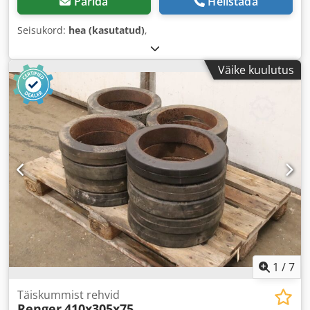
Pärida
Helistada
Seisukord:
hea (kasutatud)
,
Väike kuulutus
1
/
7
Täiskummist rehvid
Renger
410x305x75