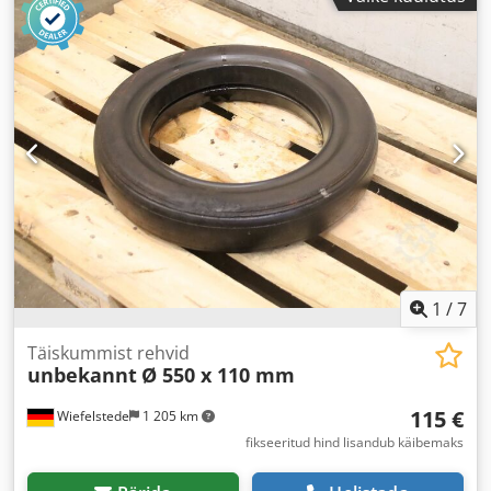
1
/
7
Täiskummist rehvid
unbekannt
Ø 550 x 110 mm
115 €
Wiefelstede
1 205 km
fikseeritud hind lisandub käibemaks