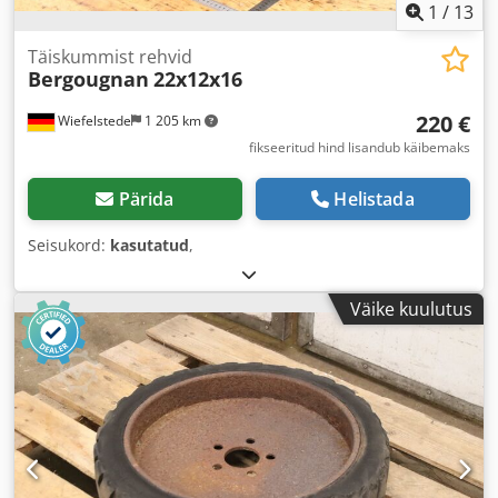
1
/
13
Täiskummist rehvid
Bergougnan
22x12x16
220 €
Wiefelstede
1 205 km
fikseeritud hind lisandub käibemaks
Pärida
Helistada
Seisukord:
kasutatud
,
Väike kuulutus