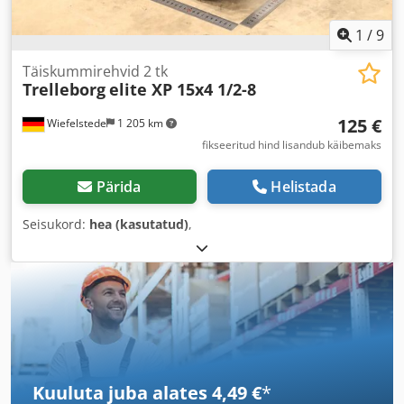
1
/
9
Täiskummirehvid 2 tk
Trelleborg
elite XP 15x4 1/2-8
125 €
Wiefelstede
1 205 km
fikseeritud hind lisandub käibemaks
Pärida
Helistada
Seisukord:
hea (kasutatud)
,
Kuuluta juba alates 4,49 €
*