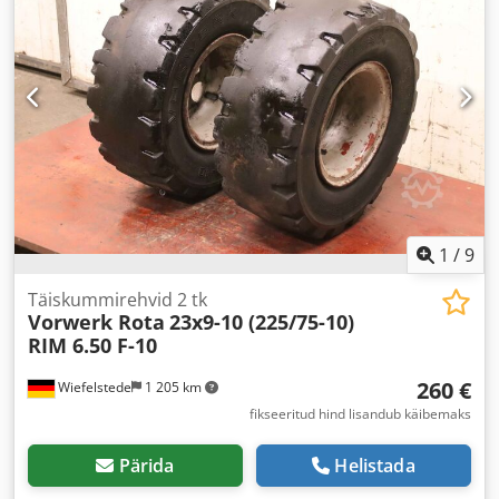
1
/
9
Täiskummirehvid 2 tk
Vorwerk Rota
23x9-10 (225/75-10)
RIM 6.50 F-10
260 €
Wiefelstede
1 205 km
fikseeritud hind lisandub käibemaks
Pärida
Helistada