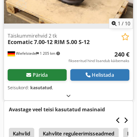
1
/
10
Täiskummirehvid 2 tk
Ecomatic
7.00-12 RIM 5.00 S-12
240 €
Wiefelstede
1 205 km
fikseeritud hind lisandub käibemaks
Pärida
Helistada
Seisukord:
kasutatud
,
Avastage veel teisi kasutatud masinaid
d
Kahvlid
Kahvlite reguleerimisseadmed
Rim