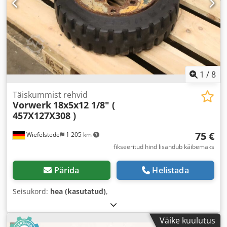
1
/
8
Täiskummist rehvid
Vorwerk
18x5x12 1/8" (
457X127X308 )
75 €
Wiefelstede
1 205 km
fikseeritud hind lisandub käibemaks
Pärida
Helistada
Seisukord:
hea (kasutatud)
,
Väike kuulutus