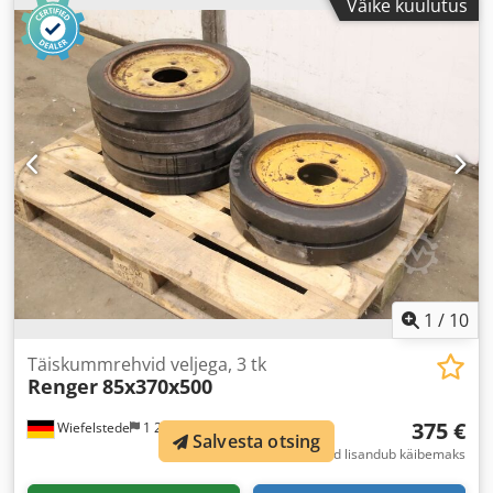
Väike kuulutus
1
/
10
Täiskummrehvid veljega, 3 tk
Renger
85x370x500
375 €
Wiefelstede
1 205 km
Salvesta otsing
fikseeritud hind lisandub käibemaks