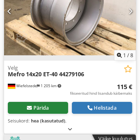
1
/
8
Velg
Mefro
14x20 ET-40 44279106
115 €
Wiefelstede
1 205 km
fikseeritud hind lisandub käibemaks
Pärida
Helistada
Seisukord:
hea (kasutatud)
,
Väike kuulutus