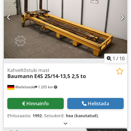
1
/
10
Kahveltõstuki mast
Baumann
E4S 25/14-13,5 2,5 to
Wiefelstede
1 205 km
Hinnainfo
Helistada
Ehitusaasta:
1992
, Seisukord:
hea (kasutatud)
,