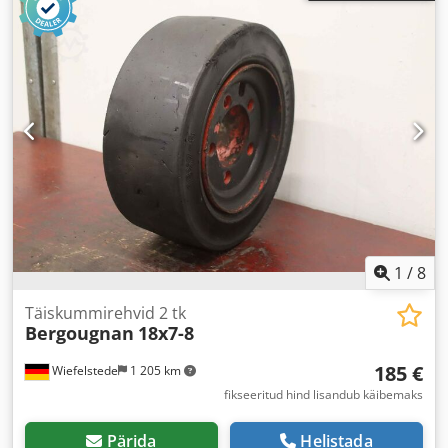
1
/
8
Täiskummirehvid 2 tk
Bergougnan
18x7-8
185 €
Wiefelstede
1 205 km
fikseeritud hind lisandub käibemaks
Pärida
Helistada