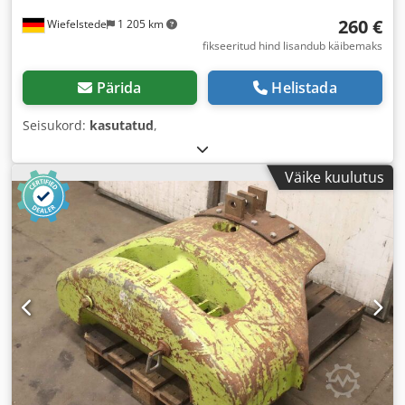
260 €
Wiefelstede
1 205 km
fikseeritud hind lisandub käibemaks
Pärida
Helistada
Seisukord:
kasutatud
,
Väike kuulutus