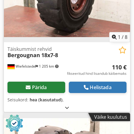
1
/
8
Täiskummist rehvid
Bergougnan
18x7-8
110 €
Wiefelstede
1 205 km
fikseeritud hind lisandub käibemaks
Pärida
Helistada
Seisukord:
hea (kasutatud)
,
Väike kuulutus