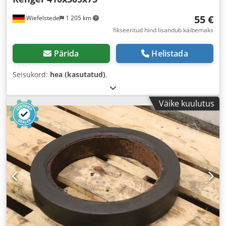
55 €
Wiefelstede
1 205 km
fikseeritud hind lisandub käibemaks
Pärida
Helistada
Seisukord:
hea (kasutatud)
,
Väike kuulutus