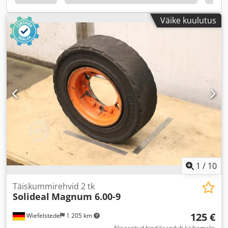
Väike kuulutus
1
/
10
Täiskummirehvid 2 tk
Solideal
Magnum 6.00-9
125 €
Wiefelstede
1 205 km
fikseeritud hind lisandub käibemaks