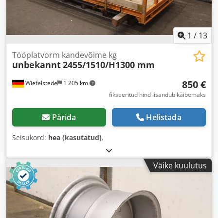
1
/
13
Tööplatvorm kandevõime kg
unbekannt
2455/1510/H1300 mm
850 €
Wiefelstede
1 205 km
fikseeritud hind lisandub käibemaks
Pärida
Helistada
Seisukord:
hea (kasutatud)
,
Väike kuulutus