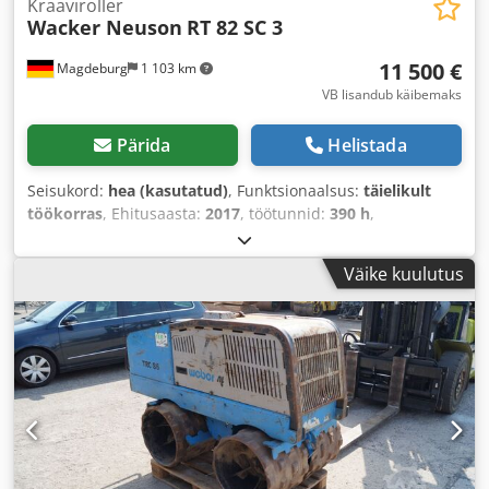
Kraaviroller
Wacker Neuson
RT 82 SC 3
11 500 €
Magdeburg
1 103 km
VB lisandub käibemaks
Pärida
Helistada
Seisukord:
hea (kasutatud)
, Funktsionaalsus:
täielikult
töökorras
, Ehitusaasta:
2017
, töötunnid:
390 h
,
Väike kuulutus