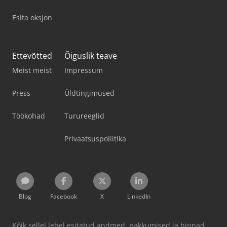
Esita oksjon
Ettevõtted
Õiguslik teave
Meist meist
Impressum
Press
Üldtingimused
Töökohad
Turureeglid
Privaatsuspoliitika
Blog
Facebook
X
LinkedIn
Kõik sellel lehel esitatud andmed, pakkumised ja hinnad