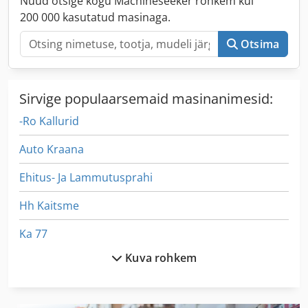
Nüüd otsige kogu Machineseeker rohkem kui
200 000 kasutatud masinaga.
Otsima
Sirvige populaarsemaid masinanimesid:
-Ro Kallurid
Auto Kraana
Ehitus- Ja Lammutusprahi
Hh Kaitsme
Ka 77
Kuva rohkem
Kappa 550
Kdr 310 St