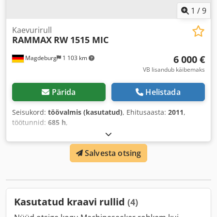
1
/
9
Kaevurirull
RAMMAX
RW 1515 MIC
6 000 €
Magdeburg
1 103 km
VB lisandub käibemaks
Pärida
Helistada
Seisukord:
töövalmis (kasutatud)
, Ehitusaasta:
2011
,
töötunnid:
685 h
,
Salvesta otsing
Kasutatud kraavi rullid
(4)