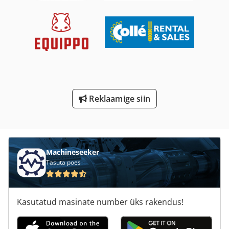
Ra 630
Rahalised Vahendid
Tp 201
Transpordi Käru
Uss Käik Kruvi Tungrauad
Reklaamige siin
Vahend Ja Lõikur Veski
Õpetada Ja Suunata Kruvi
Machineseeker
Tasuta poes
Kasutatud masinate number üks rakendus!