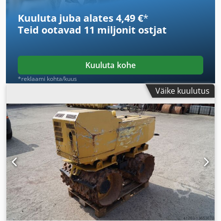
Kuuluta juba alates 4,49 €
*
Teid ootavad
11 miljonit ostjat
Kuuluta kohe
*reklaami kohta/kuus
Väike kuulutus