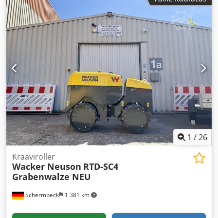
1
/
26
Kraaviroller
Wacker Neuson
RTD-SC4
Grabenwalze NEU
Schermbeck
1 381 km