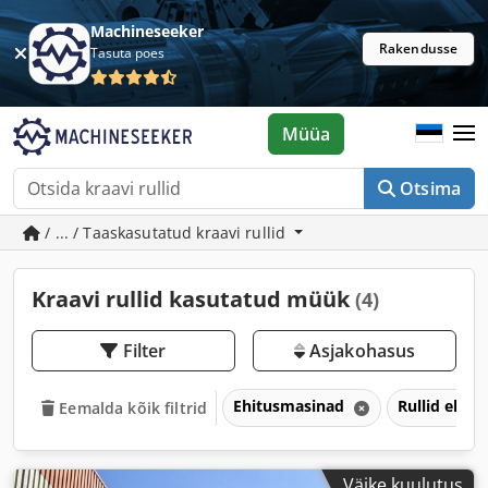
Machineseeker
Rakendusse
Tasuta poes
Müüa
Otsima
/ ... / Taaskasutatud kraavi rullid
Kraavi rullid kasutatud müük
(4)
Filter
Asjakohasus
Ehitusmasinad
Rullid ehitu
Eemalda kõik filtrid
Väike kuulutus