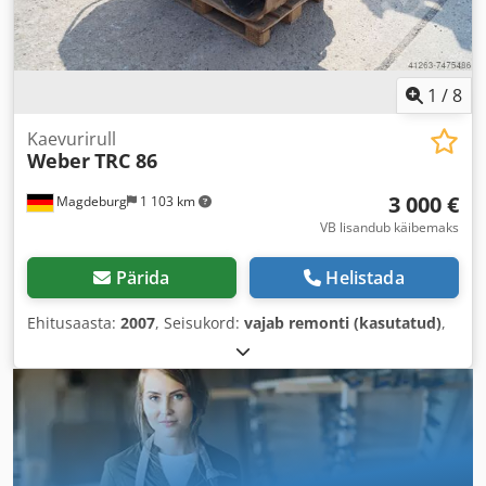
1
/
8
Kaevurirull
Weber
TRC 86
3 000 €
Magdeburg
1 103 km
VB lisandub käibemaks
Pärida
Helistada
Ehitusaasta:
2007
, Seisukord:
vajab remonti (kasutatud)
,