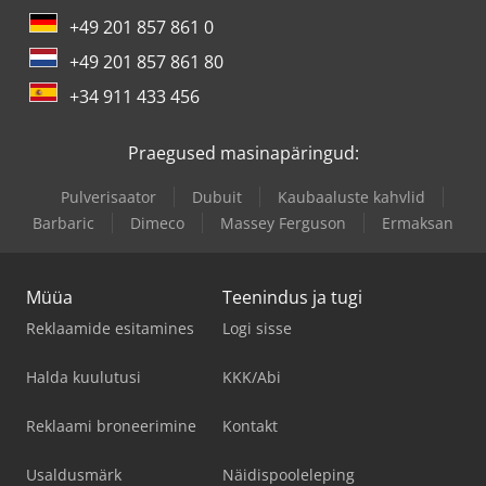
+49 201 857 861 0
+49 201 857 861 80
+34 911 433 456
Praegused masinapäringud:
Pulverisaator
Dubuit
Kaubaaluste kahvlid
Barbaric
Dimeco
Massey Ferguson
Ermaksan
Müüa
Teenindus ja tugi
Reklaamide esitamines
Logi sisse
Halda kuulutusi
KKK/Abi
Reklaami broneerimine
Kontakt
Usaldusmärk
Näidispooleleping