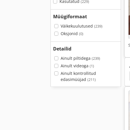
Kasutatud
(229)
Müügiformaat
Väikekuulutused
(239)
Oksjonid
(0)
Detailid
Ainult piltidega
(239)
Ainult videoga
(1)
Ainult kontrollitud
htimine
Pistikupesad
Toiteallikas
Mikron
edasimüüjad
(211)