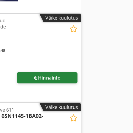
Väike kuulutus
tud
ade
m
Hinnainfo
Väike kuulutus
ve 611
n
6SN1145-1BA02-