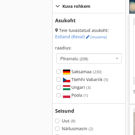
Kuva rohkem
Asukoht
Teie tuvastatud asukoht:
Estland (Reval)
(muutma)
raadius:
Piiramatu
(239)
Saksamaa
(230)
Tšehhi Vabariik
(5)
Ungari
(3)
Poola
(1)
Seisund
Uus
(8)
Näitusmasin
(2)