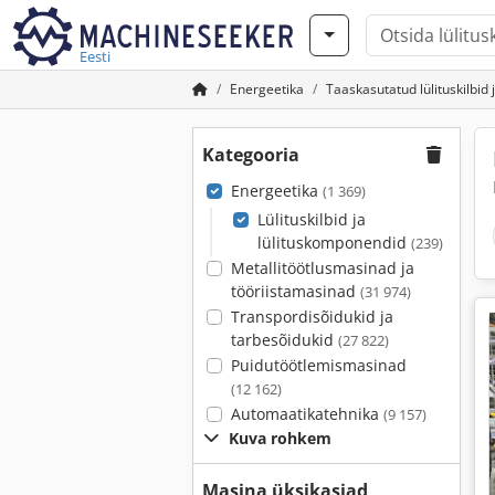
Eesti
Energeetika
Taaskasutatud lülituskilbid
Kategooria
Energeetika
(1 369)
Lülituskilbid ja
lülituskomponendid
(239)
Metallitöötlusmasinad ja
tööriistamasinad
(31 974)
Transpordisõidukid ja
tarbesõidukid
(27 822)
Puidutöötlemismasinad
(12 162)
Automaatikatehnika
(9 157)
Kuva rohkem
Masina üksikasjad