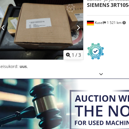
SIEMENS
3RT105
Kusel
1 521 km
1
/
3
Seisukord:
uus
,