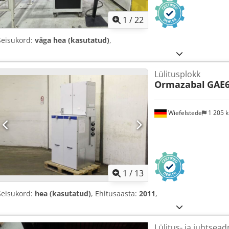
1
/
22
Seisukord:
väga hea (kasutatud)
,
Lülitusplokk
Ormazabal
GAE6
Wiefelstede
1 205 
1
/
13
Seisukord:
hea (kasutatud)
, Ehitusaasta:
2011
,
Lülitus- ja juhtsea