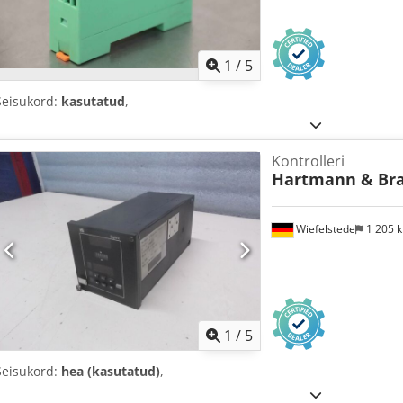
1
/
5
Seisukord:
kasutatud
,
Kontrolleri
Hartmann & Br
Wiefelstede
1 205 
1
/
5
Seisukord:
hea (kasutatud)
,