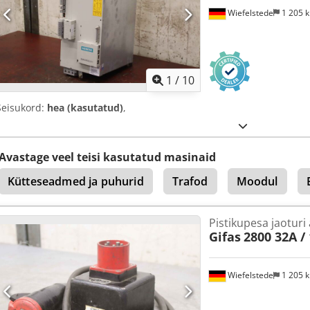
Wiefelstede
1 205 
1
/
10
Seisukord:
hea (kasutatud)
,
Avastage veel teisi kasutatud masinaid
Kütteseadmed ja puhurid
Trafod
Moodul
Pistikupesa jaoturi
Gifas
2800 32A /
Wiefelstede
1 205 