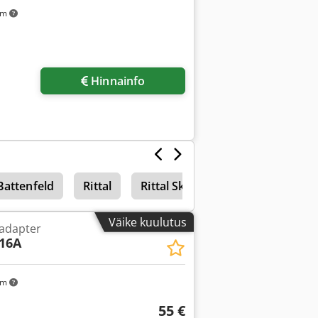
km
Hinnainfo
Battenfeld
Rittal
Rittal Sk 3293
Väike kuulutus
 adapter
 16A
km
55 €