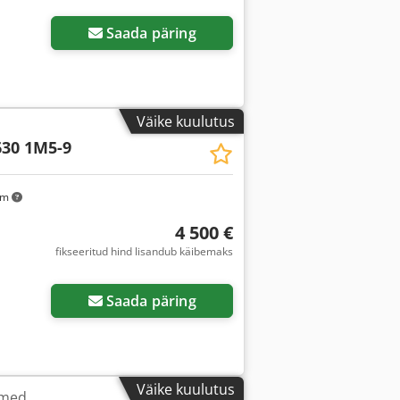
Saada päring
Väike kuulutus
30 1M5-9
km
4 500 €
fikseeritud hind lisandub käibemaks
Saada päring
Väike kuulutus
dmed