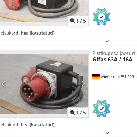
1
/
5
Seisukord:
hea (kasutatud)
,
Pistikupesa jaoturi
Gifas
63A / 16A
Wiefelstede
1 205 
1
/
5
Seisukord:
hea (kasutatud)
,