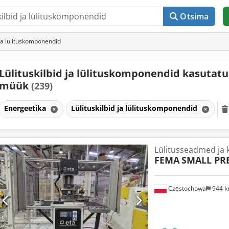
Otsima
 ja lülituskomponendid
Lülituskilbid ja lülituskomponendid kasutat
müük
(239)
Energeetika
Lülituskilbid ja lülituskomponendid
Lülitusseadmed ja
FEMA
SMALL PRE
Częstochowa
944 