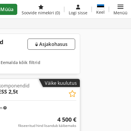
Müüa
Keel
Soovide nimekiri
(0)
Logi sisse
Menüü
ud
Asjakohasus
Eemalda kõik filtrid
Väike kuulutus
 komponendid
SS 2,5t
km
4 500 €
fikseeritud hind lisandub käibemaks