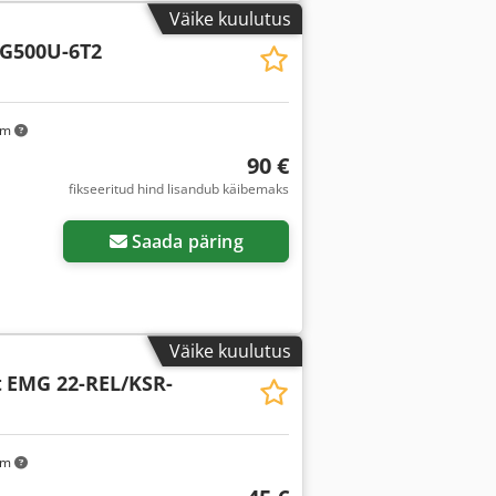
Väike kuulutus
G500U-6T2
km
90 €
fikseeritud hind lisandub käibemaks
Saada päring
Väike kuulutus
t
EMG 22-REL/KSR-
km