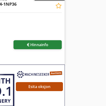
4-1NP36
Hinnainfo
Esita oksjon