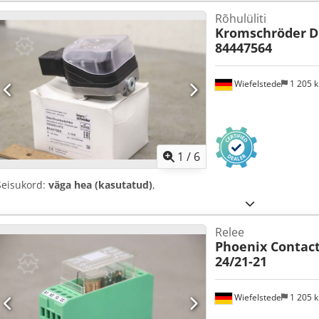
Rõhulüliti
Kromschröder
D
84447564
Wiefelstede
1 205 
1
/
6
Seisukord:
väga hea (kasutatud)
,
Relee
Phoenix Contac
24/21-21
Wiefelstede
1 205 