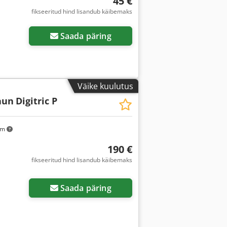
45 €
fikseeritud hind lisandub käibemaks
Saada päring
Väike kuulutus
aun
Digitric P
km
190 €
fikseeritud hind lisandub käibemaks
Saada päring