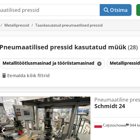
Otsima
Metallipressid
Taaskasutatud pneumaatilised pressid
Pneumaatilised pressid kasutatud müük
(28)
Metallitöötlusmasinad ja tööriistamasinad
Metallipressi
Eemalda kõik filtrid
Pneumaatiline pre
Schmidt
24
Częstochowa
944 