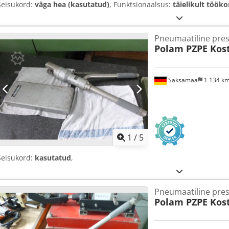
Seisukord:
väga hea (kasutatud)
, Funktsionaalsus:
täielikult tööko
Pneumaatiline pre
Polam PZPE Kos
Saksamaa
1 134 k
1
/
5
Seisukord:
kasutatud
,
Pneumaatiline pre
Polam PZPE Kos