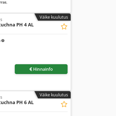
rras
,
Väike kuulutus
ss
tuchna
PH 4 AL
m
Hinnainfo
Väike kuulutus
ss
tuchna
PH 6 AL