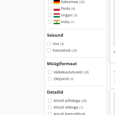
Saksamaa
(20)
Poola
(4)
Ungari
(3)
India
(1)
Seisund
Uus
(4)
Kasutatud
(24)
Müügiformaat
Väikekuulutused
(28)
Oksjonid
(0)
 Kotid
Võite Vajutada Pneumaatilise
Schmidt
Detailid
Ainult piltidega
(28)
Ainult videoga
(1)
Ainult kontrollitud