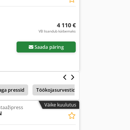
4 110 €
VB lisandub käibemaks
Saada päring
aga pressid
Töökojasurvestid
Pneumaatiline Pres
Väike kuulutus
taažipress
N