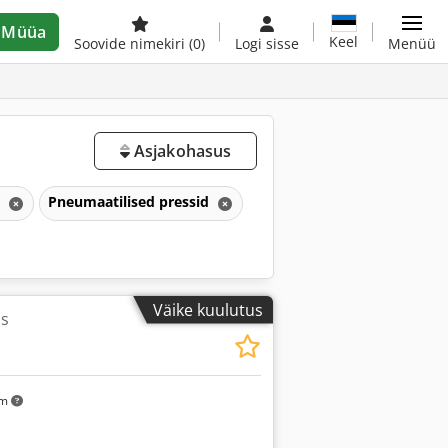
Müüa
Keel
Soovide nimekiri
(0)
Logi sisse
Menüü
Asjakohasus
d
Pneumaatilised pressid
Väike kuulutus
ss
km