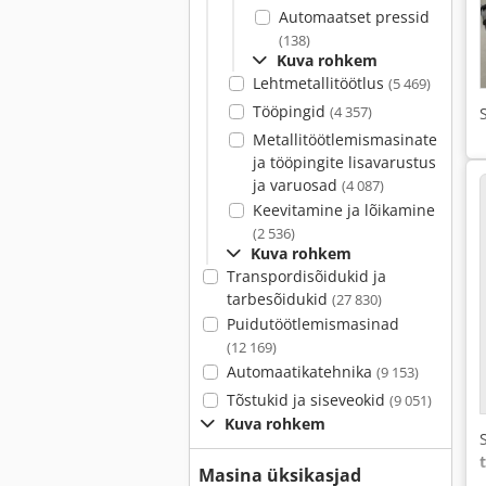
Automaatset pressid
(138)
Kuva rohkem
Lehtmetallitöötlus
(5 469)
Tööpingid
(4 357)
Metallitöötlemismasinate
ja tööpingite lisavarustus
ja varuosad
(4 087)
Keevitamine ja lõikamine
(2 536)
Kuva rohkem
Transpordisõidukid ja
tarbesõidukid
(27 830)
Puidutöötlemismasinad
(12 169)
Automaatikatehnika
(9 153)
Tõstukid ja siseveokid
(9 051)
Kuva rohkem
Masina üksikasjad