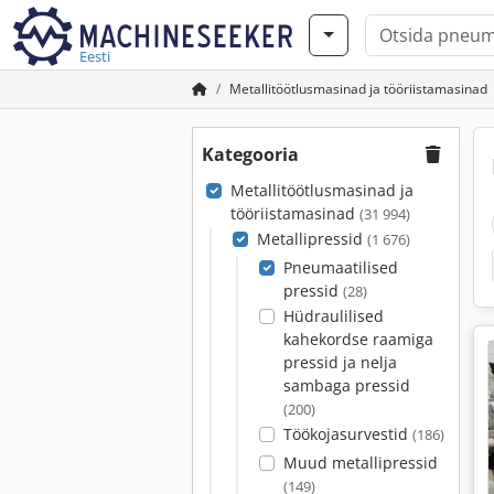
Eesti
Metallitöötlusmasinad ja tööriistamasinad
Kategooria
Metallitöötlusmasinad ja
tööriistamasinad
(31 994)
Metallipressid
(1 676)
Pneumaatilised
pressid
(28)
Hüdraulilised
kahekordse raamiga
pressid ja nelja
sambaga pressid
(200)
Töökojasurvestid
(186)
Muud metallipressid
(149)