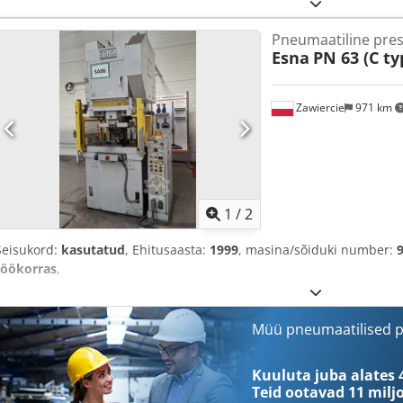
Pneumaatiline pre
Esna
PN 63 (C ty
Zawiercie
971 km
1
/
2
Seisukord:
kasutatud
, Ehitusaasta:
1999
, masina/sõiduki number:
töökorras
,
Müü pneumaatilised p
Kuuluta juba alates 
Teid ootavad
11 milj