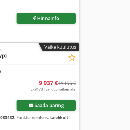
Hinnainfo
Väike kuulutus
ss
yp)
9 937 €
14 196 €
EXW VB lisandub käibemaks
Küsi lisapilte
Saada päring
9083432
, Funktsionaalsus:
täielikult