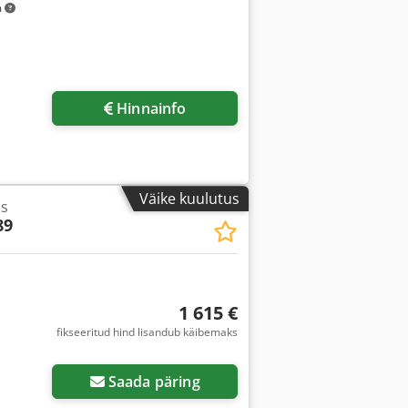
m
Hinnainfo
Väike kuulutus
ss
89
1 615 €
fikseeritud hind lisandub käibemaks
Saada päring