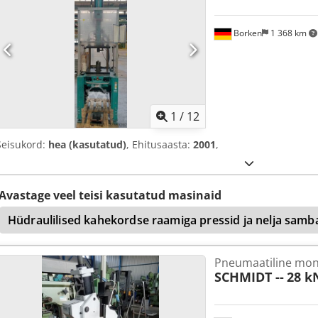
Borken
1 368 km
1
/
12
Seisukord:
hea (kasutatud)
, Ehitusaasta:
2001
,
Avastage veel teisi kasutatud masinaid
Hüdraulilised kahekordse raamiga pressid ja nelja samb
Pneumaatiline mon
SCHMIDT --
28 k