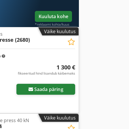
Kuuluta kohe
*reklaami kohta/kuus
Väike kuulutus
ss
resse (2680)
m
1 300 €
fikseeritud hind lisandub käibemaks
Saada päring
Väike kuulutus
e press 40 kN
4