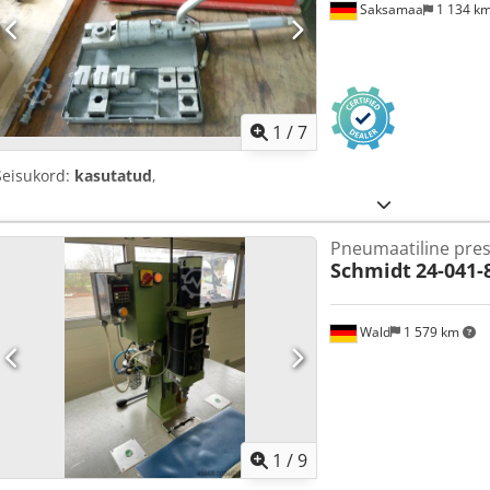
Saksamaa
1 134 k
1
/
7
Seisukord:
kasutatud
,
Pneumaatiline pre
Schmidt
24-041-
Wald
1 579 km
1
/
9