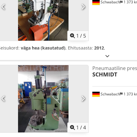
Schwabach
1 373 
1
/
5
Seisukord:
väga hea (kasutatud)
, Ehitusaasta:
2012
,
Pneumaatiline pre
SCHMIDT
Schwabach
1 373 
1
/
4