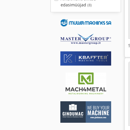
edasimüüjad
(8)