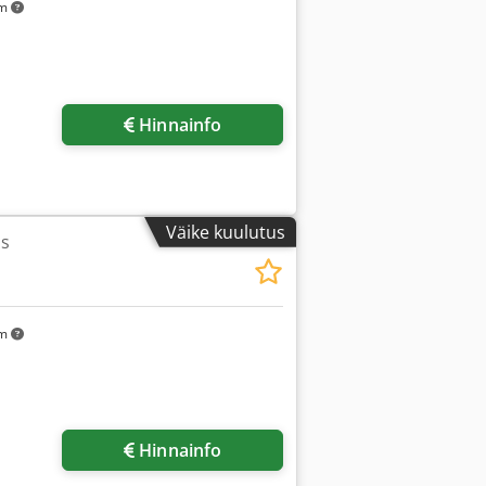
km
Hinnainfo
Väike kuulutus
ss
km
Hinnainfo