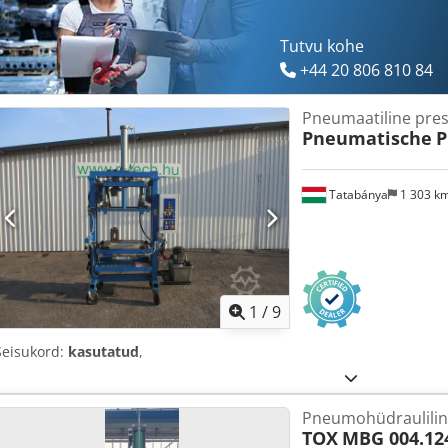
Tutvu kohe
+44 20 806 810 84
Pneumaatiline pre
Pneumatische
P
Tatabánya
1 303 k
1
/
9
Seisukord:
kasutatud
,
Pneumohüdraulilin
TOX
MBG 004.12