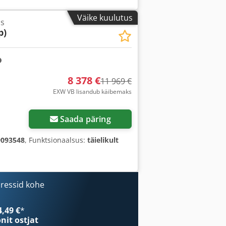
Väike kuulutus
ss
p)
8 378 €
11 969 €
EXW VB lisandub käibemaks
Küsi lisapilte
Saada päring
9093548
, Funktsionaalsus:
täielikult
ressid kohe
4,49 €
*
onit ostjat