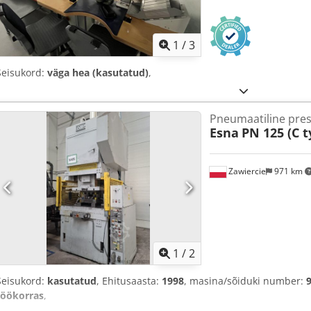
1
/
3
Seisukord:
väga hea (kasutatud)
,
Pneumaatiline pre
Esna
PN 125 (C t
Zawiercie
971 km
1
/
2
Seisukord:
kasutatud
, Ehitusaasta:
1998
, masina/sõiduki number:
töökorras
,