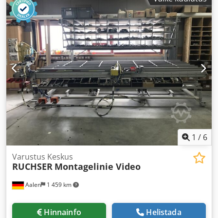
1
/
6
Varustus Keskus
RUCHSER
Montagelinie Video
Aalen
1 459 km
Hinnainfo
Helistada