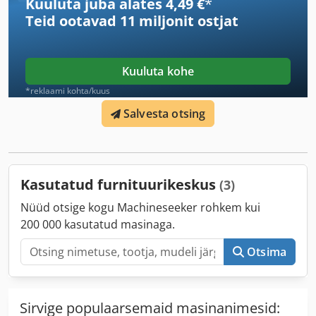
Kuuluta juba alates 4,49 €
*
Teid ootavad
11 miljonit ostjat
Kuuluta kohe
*reklaami kohta/kuus
Salvesta otsing
Kasutatud furnituurikeskus
(3)
Nüüd otsige kogu Machineseeker rohkem kui
200 000 kasutatud masinaga.
Otsima
Sirvige populaarsemaid masinanimesid: