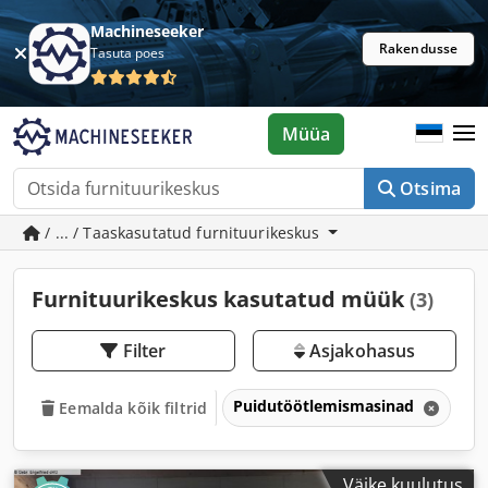
Machineseeker
Rakendusse
Tasuta poes
Müüa
Otsima
/ ... / Taaskasutatud furnituurikeskus
Furnituurikeskus kasutatud müük
(3)
Filter
Asjakohasus
Puidutöötlemismasinad
Ak
Eemalda kõik filtrid
Väike kuulutus