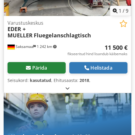
1
/
9
Varustuskeskus
EDER +
MUELLER
Fluegelanschlagtisch
11 500 €
Saksamaa
1 242 km
fikseeritud hind lisandub käibemaks
Pärida
Helistada
Seisukord:
kasutatud
, Ehitusaasta:
2018
,