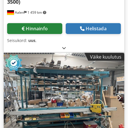
3500)
Aalen
1 459 km
Hinnainfo
Helistada
Seisukord:
uus
,
Väike kuulutus