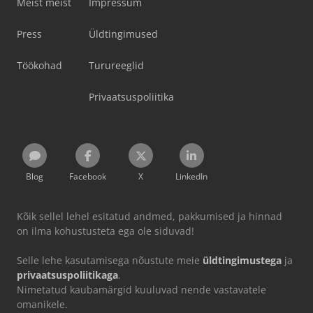
Meist meist
Impressum
Press
Üldtingimused
Töökohad
Turureeglid
Privaatsuspoliitika
Blog
Facebook
X
LinkedIn
Kõik sellel lehel esitatud andmed, pakkumised ja hinnad
on ilma kohustusteta ega ole siduvad!
Selle lehe kasutamisega nõustute meie
üldtingimustega
ja
privaatsuspoliitikaga
.
Nimetatud kaubamärgid kuuluvad nende vastavatele
omanikele.