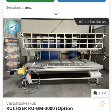
Seisukord:
uus
,
Väike kuulutus
1
/
4
Varustuskeskus
RUCHSER
RU-BM-3000 (Option