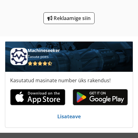
Nu 204
Reklaamige siin
Tee-Ehitusmasinad
Tur 560
Machineseeker
Tasuta poes
Kasutatud masinate number üks rakendus!
Lisateave