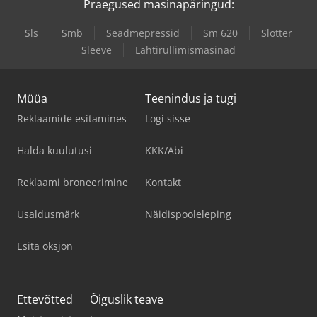
Praegused masinapäringud:
Sls
Smb
Seadmepressid
Sm 620
Slotter
Sleeve
Lahtirullimismasinad
Müüa
Teenindus ja tugi
Reklaamide esitamines
Logi sisse
Halda kuulutusi
KKK/Abi
Reklaami broneerimine
Kontakt
Usaldusmärk
Näidispooleleping
Esita oksjon
Ettevõtted
Õiguslik teave