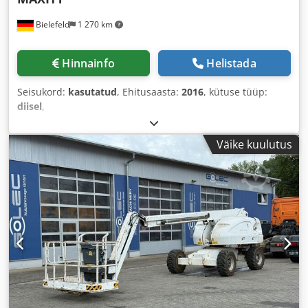
Bielefeld
1 270 km
Hinnainfo
Helistada
Seisukord:
kasutatud
, Ehitusaasta:
2016
, kütuse tüüp:
diisel
,
Väike kuulutus