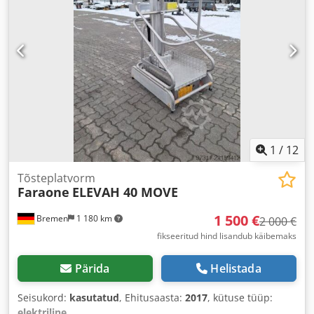
1
/
12
Tõsteplatvorm
Faraone
ELEVAH 40 MOVE
1 500 €
Bremen
1 180 km
2 000 €
fikseeritud hind lisandub käibemaks
Pärida
Helistada
Seisukord:
kasutatud
, Ehitusaasta:
2017
, kütuse tüüp:
elektriline
,