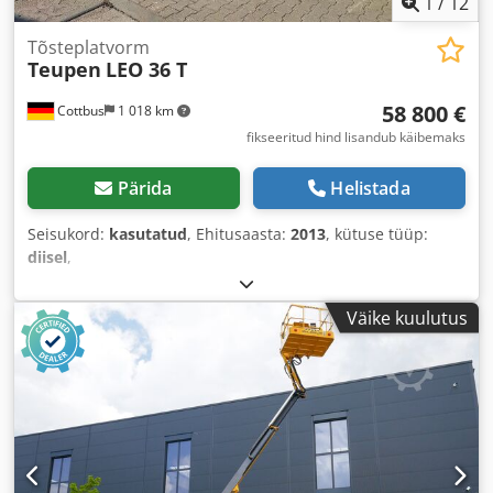
1
/
12
Tõsteplatvorm
Teupen
LEO 36 T
58 800 €
Cottbus
1 018 km
fikseeritud hind lisandub käibemaks
Pärida
Helistada
Seisukord:
kasutatud
, Ehitusaasta:
2013
, kütuse tüüp:
diisel
,
Väike kuulutus