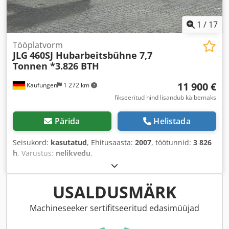
1
/
17
Tööplatvorm
JLG
460SJ Hubarbeitsbühne 7,7
Tonnen *3.826 BTH
11 900 €
Kaufungen
1 272 km
fikseeritud hind lisandub käibemaks
Pärida
Helistada
Seisukord:
kasutatud
, Ehitusaasta:
2007
, töötunnid:
3 826
h
, Varustus:
nelikvedu
,
USALDUSMÄRK
Machineseeker sertifitseeritud edasimüüjad