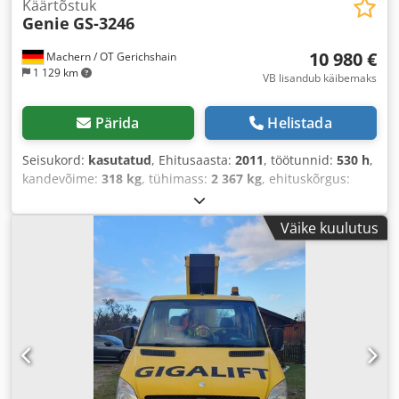
Käärtõstuk
Genie
GS-3246
10 980 €
Machern / OT Gerichshain
1 129 km
VB lisandub käibemaks
Pärida
Helistada
Seisukord:
kasutatud
, Ehitusaasta:
2011
, töötunnid:
530 h
,
kandevõime:
318 kg
, tühimass:
2 367 kg
, ehituskõrgus:
1 830 mm
, kogupikkus:
2 440 mm
, veotüüp:
Elektro
,
ehituslaius:
1 160 mm
, töökõrgus:
11 780 mm
,
Väike kuulutus