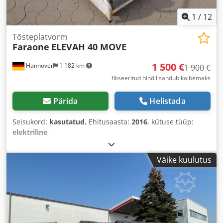
1
/
12
Tõsteplatvorm
Faraone
ELEVAH 40 MOVE
1 500 €
Hannover
1 182 km
1 900 €
fikseeritud hind lisandub käibemaks
Pärida
Helistada
Seisukord:
kasutatud
, Ehitusaasta:
2016
, kütuse tüüp:
elektriline
,
Väike kuulutus