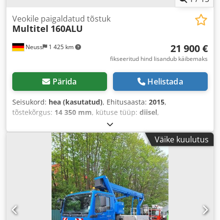
Veokile paigaldatud tõstuk
Multitel
160ALU
21 900 €
Neuss
1 425 km
fikseeritud hind lisandub käibemaks
Pärida
Helistada
Seisukord:
hea (kasutatud)
, Ehitusaasta:
2015
,
tõstekõrgus:
14 350 mm
, kütuse tüüp:
diisel
,
Väike kuulutus