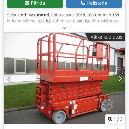
Pärida
Helistada
Seisukord:
kasutatud
, Ehitusaasta:
2019
, töötunnid:
1 159
h
, kandevõime:
227 kg
, tühimass:
6 500 kg
, ehituskõrgus:
2 060 mm
, kogupikkus:
6 350 mm
, veotüüp:
Diesel
,
tõukeulatus:
7 540 mm
, ehituslaius:
2 290 mm
, töökõrgus:
Väike kuulutus
16 100 mm
,
1
/
3