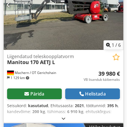
1
/
6
Liigendatud teleskoopplatvorm
Manitou
170 AETJ L
39 980 €
Machern / OT Gerichshain
1 129 km
VB lisandub käibemaks
Pärida
Helistada
Seisukord:
kasutatud
, Ehitusaasta:
2021
, töötunnid:
395 h
,
kandevõime:
200 kg
, tühimass:
6 910 kg
, ehituskõrgus:
2 004 mm
, kogupikkus:
5 120 mm
, veotüüp:
Elektro
,
tõukeulatus:
9 430 mm
, ehituslaius:
1 750 mm
, töökõrgus: