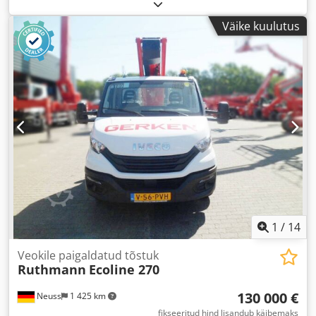
Väike kuulutus
1
/
14
Veokile paigaldatud tõstuk
Ruthmann
Ecoline 270
130 000 €
Neuss
1 425 km
fikseeritud hind lisandub käibemaks