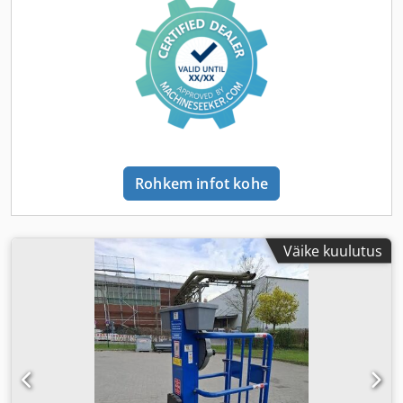
Rohkem infot kohe
Väike kuulutus