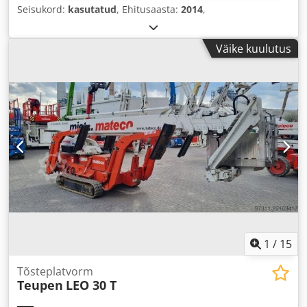
Seisukord:
kasutatud
, Ehitusaasta:
2014
,
Väike kuulutus
1
/
15
Tõsteplatvorm
Teupen
LEO 30 T