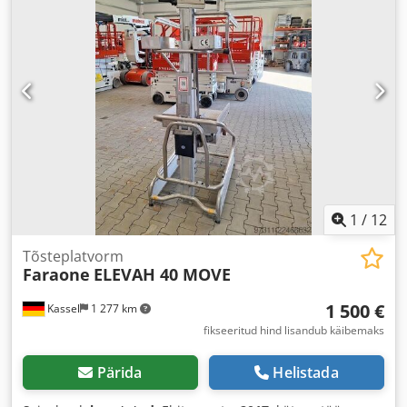
1
/
12
Tõsteplatvorm
Faraone
ELEVAH 40 MOVE
1 500 €
Kassel
1 277 km
fikseeritud hind lisandub käibemaks
Pärida
Helistada