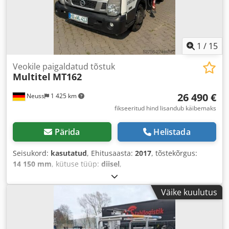
1
/
15
Veokile paigaldatud tõstuk
Multitel
MT162
26 490 €
Neuss
1 425 km
fikseeritud hind lisandub käibemaks
Pärida
Helistada
Seisukord:
kasutatud
, Ehitusaasta:
2017
, tõstekõrgus:
14 150 mm
, kütuse tüüp:
diisel
,
Väike kuulutus