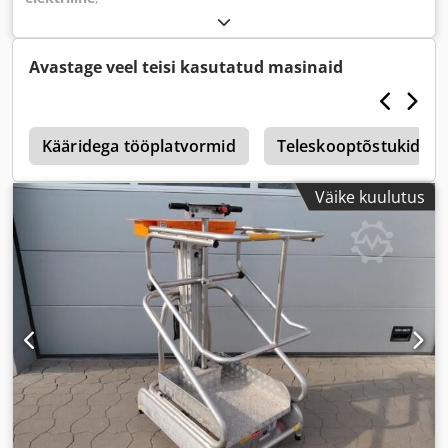
Avastage veel teisi kasutatud masinaid
d
Kääridega tööplatvormid
Teleskooptõstukid
Väike kuulutus