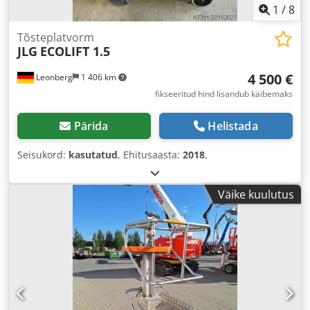
1
/
8
Tõsteplatvorm
JLG
ECOLIFT 1.5
4 500 €
Leonberg
1 406 km
fikseeritud hind lisandub käibemaks
Pärida
Helistada
Seisukord:
kasutatud
, Ehitusaasta:
2018
,
Väike kuulutus