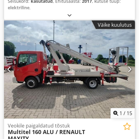
Seisukord:
kasutatud
, Ehitusaasta:
2017
, kütuse tüüp:
elektriline
,
Väike kuulutus
1
/
15
Veokile paigaldatud tõstuk
Multitel
160 ALU / RENAULT
MAXITY