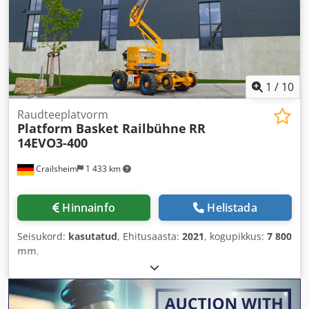
1
/
10
Raudteeplatvorm
Platform Basket Railbühne
RR
14EVO3-400
Crailsheim
1 433 km
Hinnainfo
Helistada
Seisukord:
kasutatud
, Ehitusaasta:
2021
, kogupikkus:
7 800
mm
,