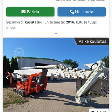
fikseeritud hind lisandub käibemaks
Pärida
Helistada
Seisukord:
kasutatud
, Ehitusaasta:
2016
, kütuse tüüp:
diisel
,
Väike kuulutus