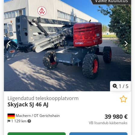
Väike kuulutus
16 900 mm
,
1
/
5
Liigendatud teleskoopplatvorm
Skyjack
SJ 46 AJ
39 980 €
Machern / OT Gerichshain
1 129 km
VB lisandub käibemaks