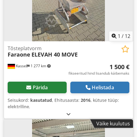
1
/
12
Tõsteplatvorm
Faraone
ELEVAH 40 MOVE
1 500 €
Kassel
1 277 km
fikseeritud hind lisandub käibemaks
Pärida
Helistada
Seisukord:
kasutatud
, Ehitusaasta:
2016
, kütuse tüüp:
elektriline
,
Väike kuulutus