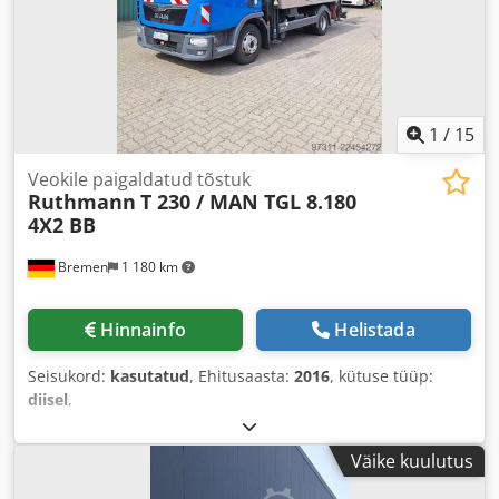
1
/
15
Veokile paigaldatud tõstuk
Ruthmann
T 230 / MAN TGL 8.180
4X2 BB
Bremen
1 180 km
Hinnainfo
Helistada
Seisukord:
kasutatud
, Ehitusaasta:
2016
, kütuse tüüp:
diisel
,
Väike kuulutus