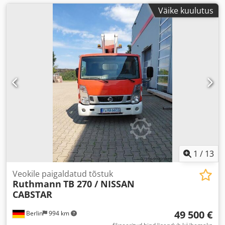
Väike kuulutus
1
/
13
Veokile paigaldatud tõstuk
Ruthmann
TB 270 / NISSAN
CABSTAR
49 500 €
Berlin
994 km