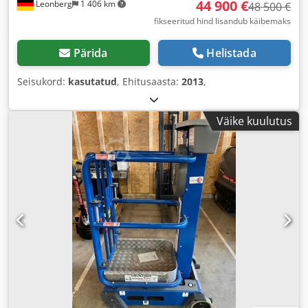
44 900 €
Leonberg
1 406 km
48 500 €
fikseeritud hind lisandub käibemaks
Pärida
Helistada
Seisukord:
kasutatud
, Ehitusaasta:
2013
,
Väike kuulutus