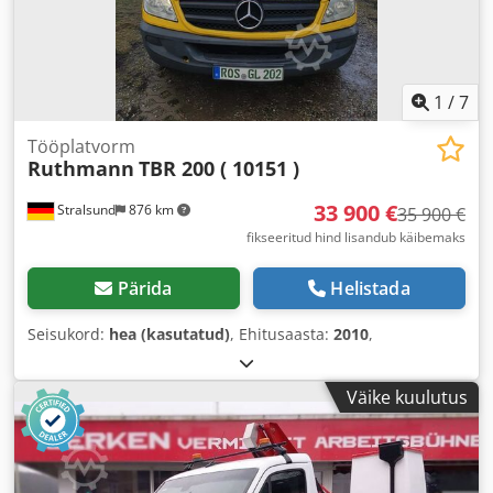
1
/
7
Tööplatvorm
Ruthmann
TBR 200 ( 10151 )
33 900 €
Stralsund
876 km
35 900 €
fikseeritud hind lisandub käibemaks
Pärida
Helistada
Seisukord:
hea (kasutatud)
, Ehitusaasta:
2010
,
Väike kuulutus