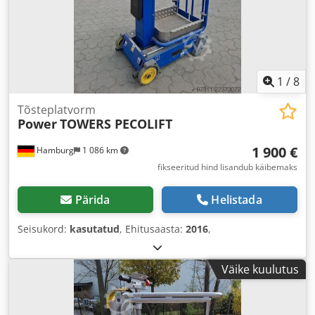
1
/
8
Tõsteplatvorm
Power
TOWERS PECOLIFT
1 900 €
Hamburg
1 086 km
fikseeritud hind lisandub käibemaks
Pärida
Helistada
Seisukord:
kasutatud
, Ehitusaasta:
2016
,
Väike kuulutus