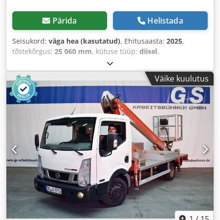
Pärida
Helistada
Seisukord:
väga hea (kasutatud)
, Ehitusaasta:
2025
,
tõstekõrgus:
25 060 mm
, kütuse tüüp:
diisel
,
Väike kuulutus
1
/
15