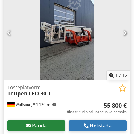
1
/
12
Tõsteplatvorm
Teupen
LEO 30 T
55 800 €
Wolfsburg
1 126 km
fikseeritud hind lisandub käibemaks
Pärida
Helistada