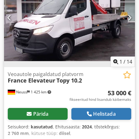
1
/
14
Veoautole paigaldatud platvorm
France Elevateur
Topy 10.2
53 000 €
Neuss
1 425 km
fikseeritud hind lisandub käibemaks
Pärida
Helistada
Seisukord:
kasutatud
, Ehitusaasta:
2024
, tõstekõrgus:
2 760 mm
, kütuse tüüp:
diisel
,