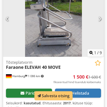
1
/
9
Tõsteplatvorm
Faraone
ELEVAH 40 MOVE
1 500 €
Hamburg
1 086 km
1 600 €
fikseeritud hind lisandub käibemaks
Pärida
Helistada
Salvesta otsing
Seisukord:
kasutatud
, Ehitusaasta:
2017
, kütuse tüüp: