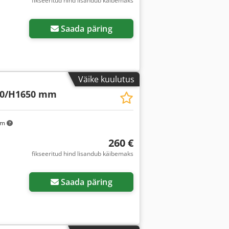
fikseeritud hind lisandub käibemaks
Saada päring
Väike kuulutus
00/H1650 mm
km
260 €
fikseeritud hind lisandub käibemaks
Saada päring