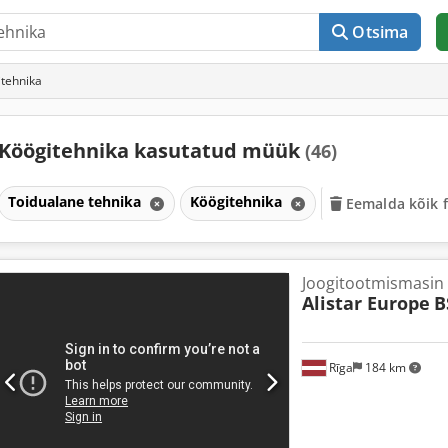
Otsima
tehnika
Köögitehnika kasutatud müük
(46)
Toidualane tehnika
Köögitehnika
Eemalda kõik fi
Joogitootmismasin
Alistar Europe
B
Rīga
184 km