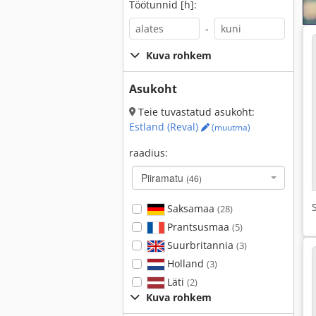
Töötunnid [h]:
-
Kuva rohkem
Asukoht
Teie tuvastatud asukoht:
Estland (Reval)
(muutma)
raadius:
Piiramatu
(46)
Saksamaa
(28)
Prantsusmaa
(5)
Suurbritannia
(3)
Holland
(3)
Läti
(2)
Kuva rohkem