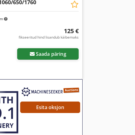
1060/650/1760
km
125 €
fikseeritud hind lisandub käibemaks
Saada päring
Esita oksjon