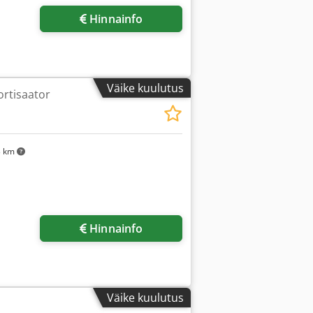
Hinnainfo
Väike kuulutus
rtisaator
3 km
Hinnainfo
Väike kuulutus