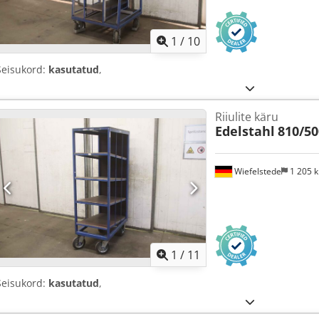
1
/
10
Seisukord:
kasutatud
,
Riiulite käru
Edelstahl
810/5
Wiefelstede
1 205 
1
/
11
Seisukord:
kasutatud
,