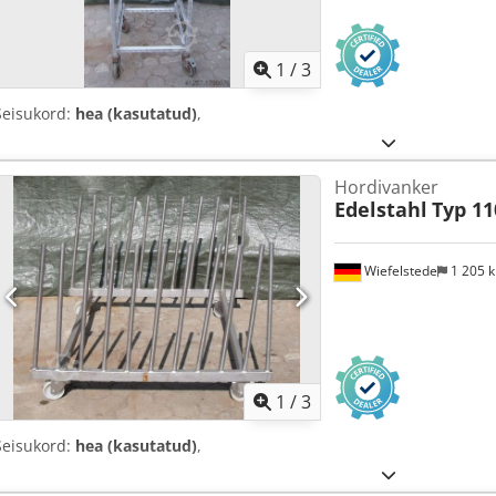
1
/
3
Seisukord:
hea (kasutatud)
,
Hordivanker
Edelstahl
Typ 11
Wiefelstede
1 205 
1
/
3
Seisukord:
hea (kasutatud)
,