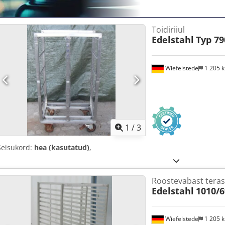
Toidiriiul
Edelstahl
Typ 79
Wiefelstede
1 205 
1
/
3
Seisukord:
hea (kasutatud)
,
Roostevabast terase
Edelstahl
1010/
Wiefelstede
1 205 