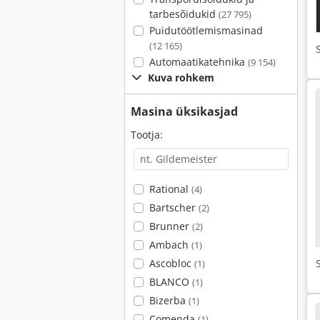
tarbesõidukid
(27 795)
Puidutöötlemismasinad
(12 165)
Automaatikatehnika
(9 154)
Kuva rohkem
Masina üksikasjad
Tootja:
Rational
(4)
Bartscher
(2)
Brunner
(2)
Ambach
(1)
Ascobloc
(1)
BLANCO
(1)
Bizerba
(1)
Comenda
(1)