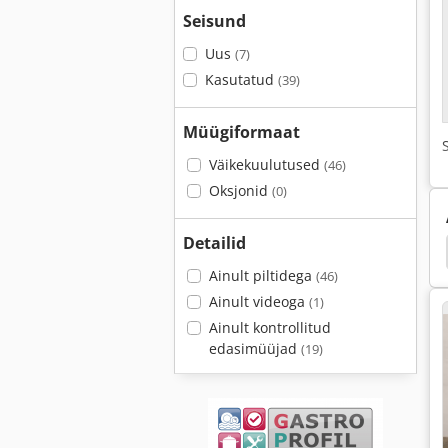
Seisund
Uus
(7)
Kasutatud
(39)
Müügiformaat
Väikekuulutused
(46)
Oksjonid
(0)
Detailid
ari Käru
Käru
Roostevabast Terasest Valamu
Ainult piltidega
(46)
Ainult videoga
(1)
Ainult kontrollitud
edasimüüjad
(19)