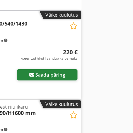
Väike kuulutus
0/540/1430
km
220 €
fikseeritud hind lisandub käibemaks
Saada päring
Väike kuulutus
st riiulikäru
690/H1600 mm
km