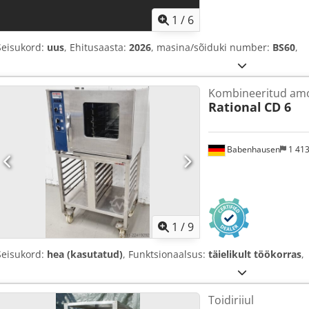
1
/
6
Seisukord:
uus
, Ehitusaasta:
2026
, masina/sõiduki number:
BS60
,
Kombineeritud amo
Rational
CD 6
Babenhausen
1 41
1
/
9
Seisukord:
hea (kasutatud)
, Funktsionaalsus:
täielikult töökorras
,
Toidiriiul