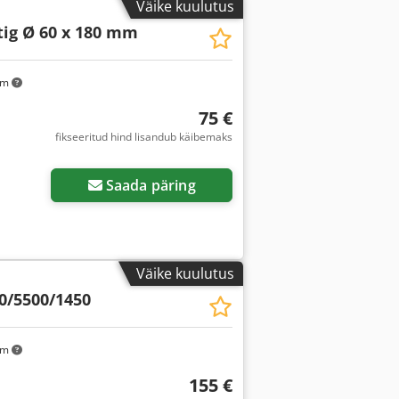
Väike kuulutus
tig Ø 60 x 180 mm
km
75 €
fikseeritud hind lisandub käibemaks
Saada päring
Väike kuulutus
0/5500/1450
km
155 €