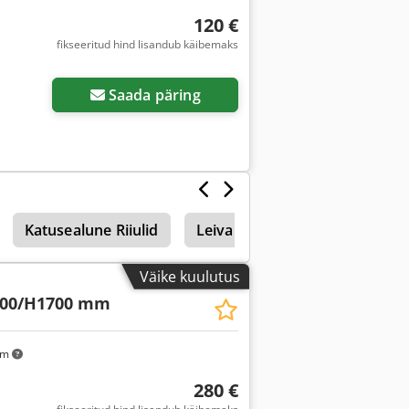
120 €
fikseeritud hind lisandub käibemaks
Küsi lisapilte
Saada päring
Katusealune Riiulid
Leiva Riiuli Käru
Plekk Rii
Väike kuulutus
800/H1700 mm
km
280 €