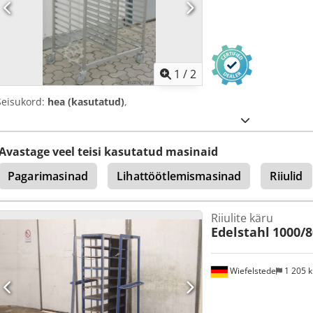
1
/
2
Seisukord:
hea (kasutatud)
,
Avastage veel teisi kasutatud masinaid
Pagarimasinad
Lihattöötlemismasinad
Riiulid
Riiulite käru
Edelstahl
1000/
Wiefelstede
1 205 