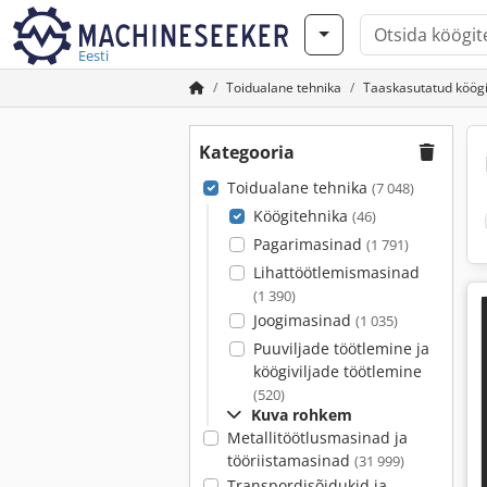
Eesti
Toidualane tehnika
Taaskasutatud köögi
Kategooria
Toidualane tehnika
(7 048)
Köögitehnika
(46)
Pagarimasinad
(1 791)
Lihattöötlemismasinad
(1 390)
Joogimasinad
(1 035)
Puuviljade töötlemine ja
köögiviljade töötlemine
(520)
Kuva rohkem
Metallitöötlusmasinad ja
tööriistamasinad
(31 999)
Transpordisõidukid ja