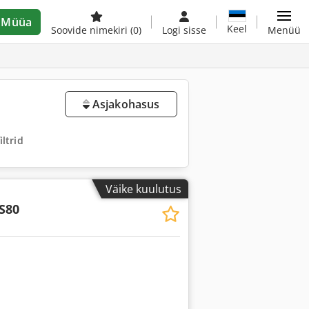
Müüa
Keel
Soovide nimekiri
(0)
Logi sisse
Menüü
Asjakohasus
ltrid
Väike kuulutus
S80