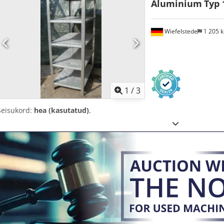
Aluminium
Typ 
Wiefelstede
1 205 
1
/
3
Seisukord:
hea (kasutatud)
,