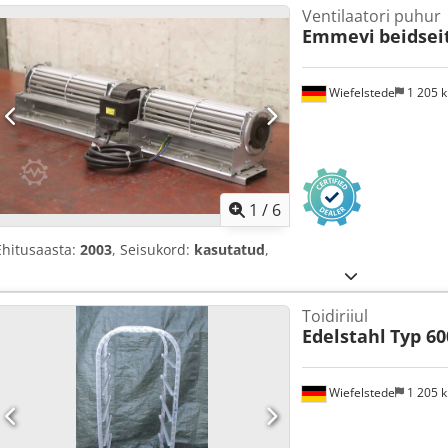
Ventilaatori puhur
Emmevi
beidsei
Wiefelstede
1 205 
1
/
6
Ehitusaasta:
2003
, Seisukord:
kasutatud
,
Toidiriiul
Edelstahl
Typ 60
Wiefelstede
1 205 