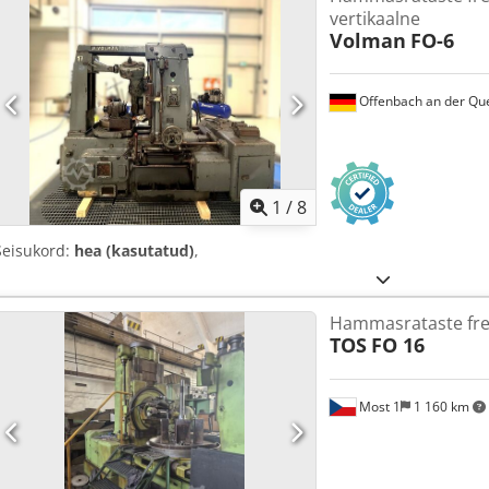
vertikaalne
Volman
FO-6
Offenbach an der Qu
1
/
8
Seisukord:
hea (kasutatud)
,
Hammasrataste fre
TOS
FO 16
Most 1
1 160 km