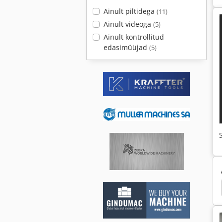
Ainult piltidega
(11)
Ainult videoga
(5)
Ainult kontrollitud
edasimüüjad
(5)
Pfauter P 900
Pfauter P 251
Pfauter