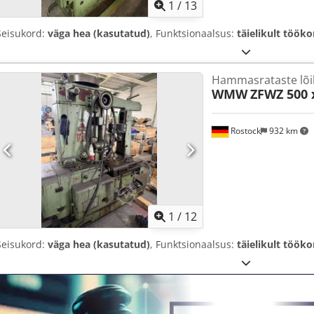
1
/
13
Seisukord:
väga hea (kasutatud)
, Funktsionaalsus:
täielikult tööko
Hammasrataste lõik
WMW
ZFWZ 500 
Rostock
932 km
1
/
12
Seisukord:
väga hea (kasutatud)
, Funktsionaalsus:
täielikult tööko