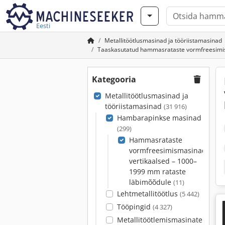
Eesti
Metallitöötlusmasinad ja tööriistamasinad
Taaskasutatud hammasrataste vormfreesimis
Kategooria
Metallitöötlusmasinad ja
tööriistamasinad
(31 916)
Hambarapinkse masinad
(299)
Hammasrataste
vormfreesimismasinad,
vertikaalsed – 1000–
1999 mm rataste
läbimõõdule
(11)
Lehtmetallitöötlus
(5 442)
Tööpingid
(4 327)
Metallitöötlemismasinate