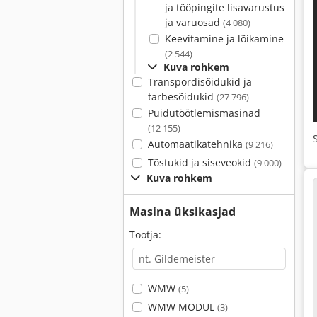
ja tööpingite lisavarustus
ja varuosad
(4 080)
Keevitamine ja lõikamine
(2 544)
Kuva rohkem
Transpordisõidukid ja
tarbesõidukid
(27 796)
Puidutöötlemismasinad
(12 155)
Automaatikatehnika
(9 216)
Tõstukid ja siseveokid
(9 000)
Kuva rohkem
Masina üksikasjad
Tootja:
WMW
(5)
WMW MODUL
(3)