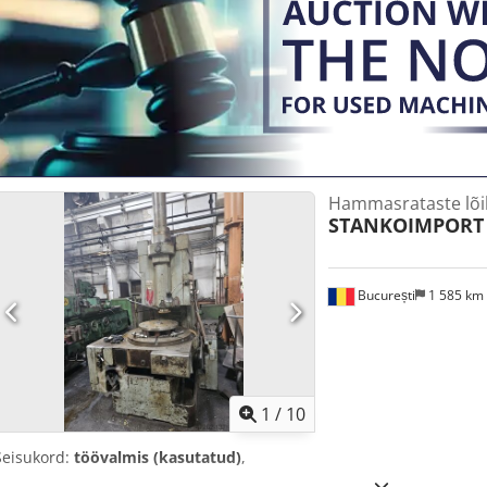
Hammasrataste lõik
STANKOIMPORT
București
1 585 km
1
/
10
Seisukord:
töövalmis (kasutatud)
,