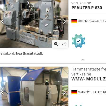
vertikaalne
PFAUTER
P 630
Offenbach an der Qu
1
/
9
Seisukord:
hea (kasutatud)
,
Hammasrataste fre
vertikaalne
WMW- MODUL
Z
Malsch
1 533 km