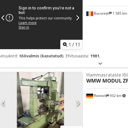
București
1 585 km
1
/
11
Seisukord:
töövalmis (kasutatud)
, Ehitusaasta:
1981
,
Hammasrataste lõik
WMW MODUL
Z
Rostock
932 km