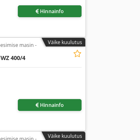
Hinnainfo
Väike kuulutus
esimise masin -
FWZ 400/4
Hinnainfo
Väike kuulutus
esimise masin -