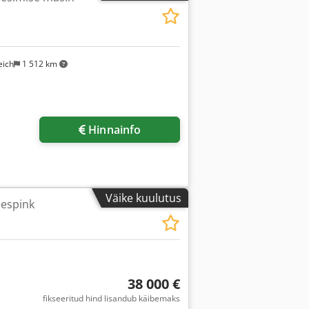
eich
1 512 km
Hinnainfo
Väike kuulutus
espink
38 000 €
fikseeritud hind lisandub käibemaks