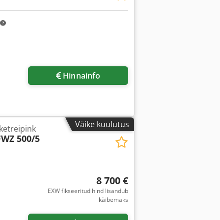
Hinnainfo
Väike kuulutus
etreipink
FWZ 500/5
8 700 €
EXW fikseeritud hind lisandub
käibemaks