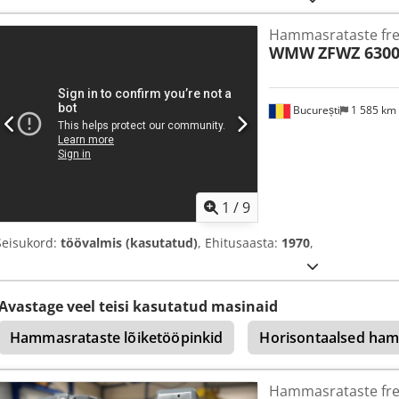
Hammasrataste fre
WMW
ZFWZ 630
București
1 585 km
1
/
9
Seisukord:
töövalmis (kasutatud)
, Ehitusaasta:
1970
,
Avastage veel teisi kasutatud masinaid
Hammasrataste lõiketööpinkid
Horisontaalsed hamm
Hammasrataste fre