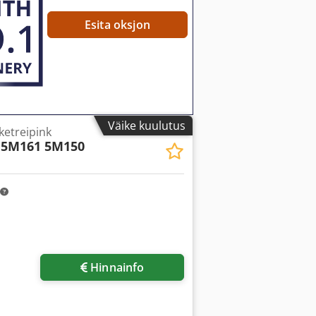
Esita oksjon
Väike kuulutus
etreipink
5M161 5M150
Hinnainfo