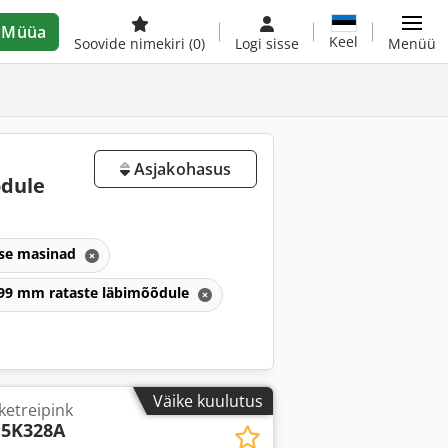
Müüa
Keel
Soovide nimekiri
(0)
Logi sisse
Menüü
Asjakohasus
õdule
se masinad
999 mm rataste läbimõõdule
Väike kuulutus
etreipink
5K328A