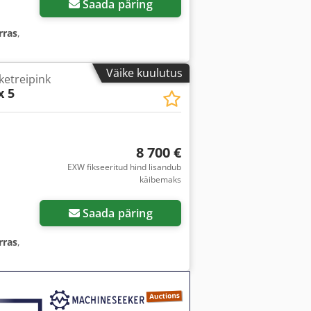
Saada päring
rras
,
Väike kuulutus
etreipink
x 5
8 700 €
EXW fikseeritud hind lisandub
käibemaks
Saada päring
rras
,