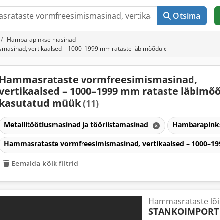
Otsima
Hambarapinkse masinad
masinad, vertikaalsed – 1000–1999 mm rataste läbimõõdule
Hammasrataste vormfreesimismasinad,
vertikaalsed – 1000–1999 mm rataste läbimõ
kasutatud müük
(11)
Metallitöötlusmasinad ja tööriistamasinad
Hambarapink
Hammasrataste vormfreesimismasinad, vertikaalsed – 1000–1
Eemalda kõik filtrid
Hammasrataste lõik
STANKOIMPORT