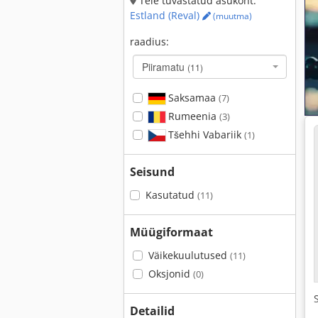
Teie tuvastatud asukoht:
Estland (Reval)
(muutma)
raadius:
Piiramatu
(11)
Saksamaa
(7)
Rumeenia
(3)
Tšehhi Vabariik
(1)
Seisund
Kasutatud
(11)
Müügiformaat
Väikekuulutused
(11)
Oksjonid
(0)
Detailid