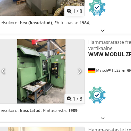
1
/
8
Seisukord:
hea (kasutatud)
, Ehitusaasta:
1984
,
Hammasrataste fre
vertikaalne
WMW MODUL
Z
Malsch
1 533 km
1
/
8
Seisukord:
kasutatud
, Ehitusaasta:
1989
,
Hammasrataste fre