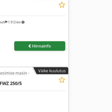
eich
1 512 km
Hinnainfo
Väike kuulutus
esimise masin -
FWZ 250/5