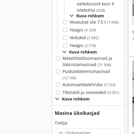
väikebussid kuni 9
istekohta
(628)
Kuva rohkem
Veoautod üle 7,5 t
(7 696)
Haagis
(4 329)
Vedukid
(3 682)
Haagis
(2 576)
Kuva rohkem
Metallitöötlusmasinad ja
tööriistamasinad
(31 994)
Puidutöötlemismasinad
(12 169)
Automaatikatehnika
(9 153)
Tõstukid ja siseveokid
(9 051)
Kuva rohkem
Masina üksikasjad
Tootja: