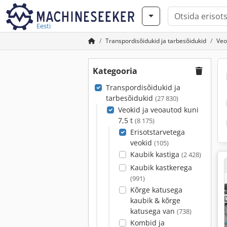
Eesti
Transpordisõidukid ja tarbesõidukid
Veo
Kategooria
Transpordisõidukid ja
tarbesõidukid
(27 830)
Veokid ja veoautod kuni
7,5 t
(8 175)
Erisotstarvetega
veokid
(105)
Kaubik kastiga
(2 428)
Kaubik kastkerega
(991)
Kõrge katusega
kaubik & kõrge
katusega van
(738)
Kombid ja