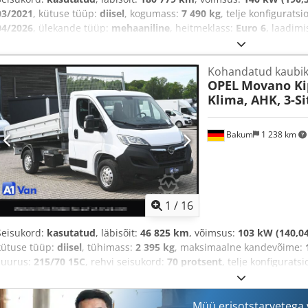
03/2021
, kütuse tüüp:
diisel
, kogumass:
7 490 kg
, telje konfigurats
04/2026
, ülekande tüüp:
mehaaniline
, heitmeklass:
Euro 6
, laadim
pikkus:
3 800 mm
, laadimisruumi laius:
2 350 mm
, laadruumi kõrg
kliimaseade, kraana, navigatsioonisüsteem, seisuküte
,
Kohandatud kaubi
OPEL
Movano Ki
Klima, AHK, 3-Si
Bakum
1 238 km
1
/
16
Seisukord:
kasutatud
, läbisõit:
46 825 km
, võimsus:
103 kW (140,04
kütuse tüüp:
diisel
, tühimass:
2 395 kg
, maksimaalne kandevõime:
suurus:
215/70 15C
, rehvi seisukord:
70 protsent
, telje konfigurats
järgmine ülevaatus (TÜV):
03/2027
, värv:
valge
, juhi kabiin:
päevaka
heitmeklass:
Euro 6
, vedrustus:
teras
, kogupikkus:
3 200 mm
, laad
pikkus:
3 200 mm
, laadimisruumi laius:
2 040 mm
Müü erisotstarvetega
, laadruumi kõrg