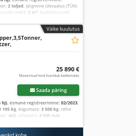
ioon:
2 teljed
, järgmine ülevaatus (TÜV):
isruumi maht:
3 m³
, laadimisruumi
us:
400 mm
, Varustus:
ABS,
Väike kuulutus
k
pper,3,5Tonner,
tzer,
25 890 €
fikseeritud hind lisandub käibemaks
Saada päring
 hj)
, esmane registreerimine:
02/2023
,
1 105 kg
, kogumass:
3 500 kg
, rehvi
ioon:
4x2
, teljevahe:
3 500 mm
,
biin
, ülekande tüüp:
mehaaniline
,
imisruumi maht:
2 m³
, laadimisruumi
 veokid kohe
us:
400 mm
, Ehitusaasta:
2023
,