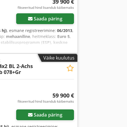
39 900 €
fikseeritud hind lisandub käibemaks
Saada päring
 hj)
, esmane registreerimine:
06/2013
,
üp:
mehaaniline
, heitmeklass:
Euro 5
,
e stabiilsusprogramm (ESP), keskne
Väike kuulutus
k
4x2 BL 2-Achs
b 078+Gr
59 900 €
fikseeritud hind lisandub käibemaks
Saada päring
5 hj)
, esmane registreerimine: