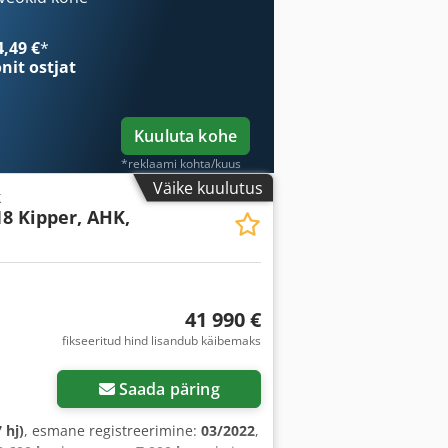
hvi suurus:
215/70 15C
, Varustus:
ABS,
draulika, keskne lukustus,
4,49 €
*
vapadi, veoki registreerimine
,
onit ostjat
Kuuluta kohe
*reklaami kohta/kuus
Väike kuulutus
k
18 Kipper, AHK,
41 990 €
fikseeritud hind lisandub käibemaks
Saada päring
 hj)
, esmane registreerimine:
03/2022
,