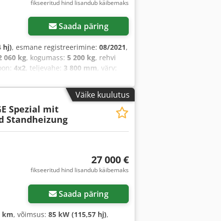
fikseeritud hind lisandub käibemaks
Saada päring
 hj)
, esmane registreerimine:
08/2021
,
2 060 kg
, kogumass:
5 200 kg
, rehvi
ioon:
4x2
, teljevahe:
3 800 mm
, värv:
meklass:
Euro 6
, vedrustus:
teras
,
ikkus:
3 090 mm
, laadimisruumi laius:
Väike kuulutus
d:
74 520 h
, eesrattarehvi suurus:
E Spezial mit
ktrooniline stabiilsusprogramm (ESP),
d Standheizung
ukustus, kiirusehoidja, liuguks,
ine
,
27 000 €
fikseeritud hind lisandub käibemaks
Saada päring
5 km
, võimsus:
85 kW (115,57 hj)
,