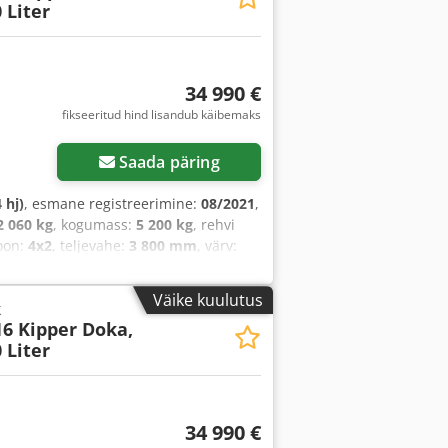
 Liter
bilisaatorisüsteem, keskne lukustus,
vapadi, veoki registreerimine
,
34 990 €
fikseeritud hind lisandub käibemaks
Saada päring
 hj)
, esmane registreerimine:
08/2021
,
2 060 kg
, kogumass:
5 200 kg
, rehvi
ioon:
4x2
, teljevahe:
3 800 mm
, värv:
meklass:
Euro 6
, vedrustus:
teras
,
ikkus:
3 090 mm
, laadimisruumi laius:
Väike kuulutus
k
d:
74 520 h
, eesrattarehvi suurus:
16 Kipper Doka,
ktrooniline stabiilsusprogramm (ESP),
 Liter
ukustus, kiirusehoidja, liuguks,
ine
,
34 990 €