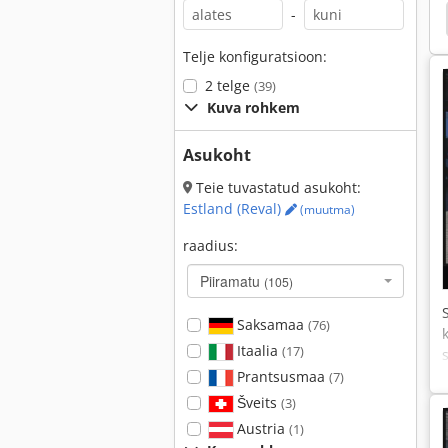
-
0
Hako
Casio Te 2200
Bucher City Spider
Telje konfiguratsioon:
2 telge
(39)
Kuva rohkem
Asukoht
Teie tuvastatud asukoht:
Estland (Reval)
(muutma)
raadius:
Piiramatu
(105)
Saksamaa
(76)
Itaalia
(17)
Prantsusmaa
(7)
Šveits
(3)
Austria
(1)