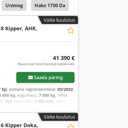
Unimog
Hako 1700 Da
Hako 1700
bilisaatorisüsteem, keskne lukustus,
vapadi, veoki registreerimine
,
Väike kuulutus
k
18 Kipper, AHK,
41 390 €
fikseeritud hind lisandub käibemaks
Saada päring
 hj)
, esmane registreerimine:
03/2022
,
3 600 kg
, kogumass:
7 000 kg
, rehvi
on:
4x2
, teljevahe:
3 500 mm
, värv:
eklass:
Euro 6
, vedrustus:
teras
,
ikkus:
3 590 mm
, laadimisruumi laius:
Väike kuulutus
k
d:
18 369 h
, eesrattarehvi suurus:
16 Kipper Doka,
tsiaali lukk, elektrooniline