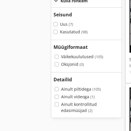
Kuva rohkem
Seisund
Uus
(7)
Kasutatud
(98)
Müügiformaat
Väikekuulutused
(105)
Oksjonid
(0)
Detailid
Ainult piltidega
(105)
Ainult videoga
(1)
Ainult kontrollitud
edasimüüjad
(2)