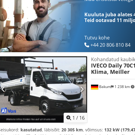
töötunnid:
46 825 h
, eesrattarehvi suurus:
215/70 15C
, tagumise re
elektrooniline stabiilsusprogramm (ESP), haagise haakeseade, hü
Kuuluta juba alates 
kiirusehoidja, kliimaseade, liuguks, pardaarvuti, tahmafilter, tur
Teid ootavad
11 milj
Tutvu kohe
+44 20 806 810 84
Kohandatud kaubi
IVECO
Daily 70C
Klima, Meiller
Bakum
1 238 km
1
/
16
Seisukord:
kasutatud
, läbisõit:
20 305 km
, võimsus:
132 kW (179,47