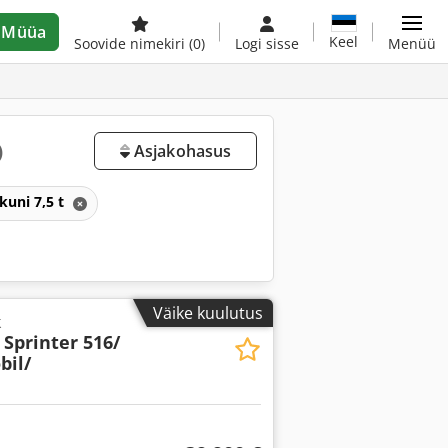
Müüa
Keel
Soovide nimekiri
(0)
Logi sisse
Menüü
)
Asjakohasus
kuni 7,5 t
Väike kuulutus
k
Sprinter 516/
bil/