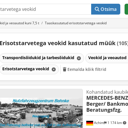
Otsima
kid ja veoautod kuni 7,5 t
Taaskasutatud erisotstarvetega veokid
Erisotstarvetega veokid kasutatud müük
(105
Transpordisõidukid ja tarbesõidukid
Veokid ja veoautod 
Erisotstarvetega veokid
Eemalda kõik filtrid
Kohandatud kaubi
MERCEDES-BENZ
Berger/ Bankmo
Beratungsfzg.
Achim
1 174 km