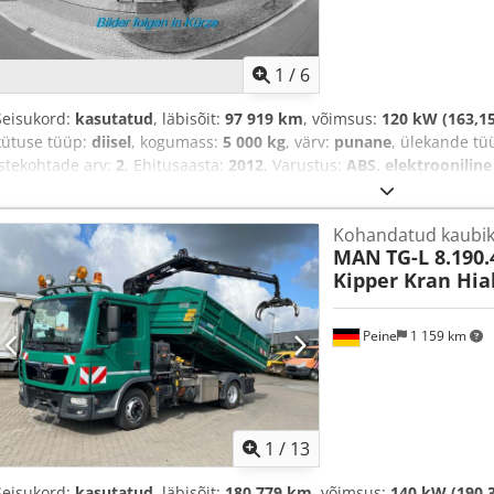
1
/
6
Seisukord:
kasutatud
, läbisõit:
97 919 km
, võimsus:
120 kW (163,15
kütuse tüüp:
diisel
, kogumass:
5 000 kg
, värv:
punane
, ülekande tü
istekohtade arv:
2
, Ehitusaasta:
2012
, Varustus:
ABS, elektroonilin
lukustus, kliimaseade, seisuküte, tahmafilter
,
Kohandatud kaubi
MAN
TG-L 8.190.
Kipper Kran Hia
Peine
1 159 km
1
/
13
Seisukord:
kasutatud
, läbisõit:
180 779 km
, võimsus:
140 kW (190,3