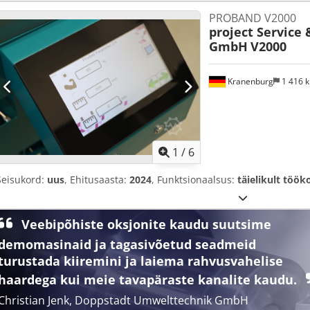
PROBAND V2000
project Service
GmbH
V2000
Kranenburg
1 416 
1
/
6
Seisukord:
uus
, Ehitusaasta:
2024
, Funktsionaalsus:
täielikult töök
Veebipõhiste oksjonite kaudu suutsime
demomasinaid ja tagasivõetud seadmeid
turustada kiiremini ja laiema rahvusvahelise
haardega kui meie tavapäraste kanalite kaudu.
Christian Jenk, Doppstadt Umwelttechnik GmbH