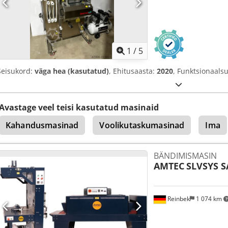
1
/
5
Seisukord:
väga hea (kasutatud)
, Ehitusaasta:
2020
, Funktsionaals
Avastage veel teisi kasutatud masinaid
Kahandusmasinad
Voolikutaskumasinad
Ima
BÄNDIMISMASIN
AMTEC
SLVSYS 
Reinbek
1 074 km