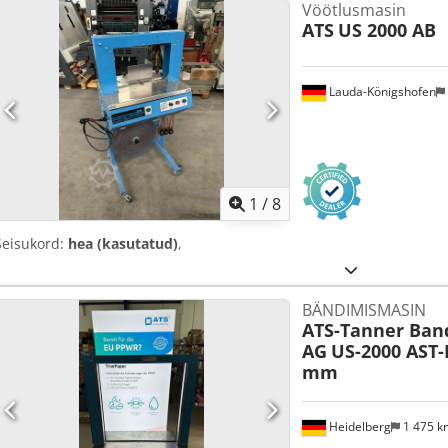
Vöötlusmasin
ATS
US 2000 AB
Lauda-Königshofen
1
/
8
Seisukord:
hea (kasutatud)
,
BÄNDIMISMASIN
ATS-Tanner Ban
AG
US-2000 AST
mm
Heidelberg
1 475 