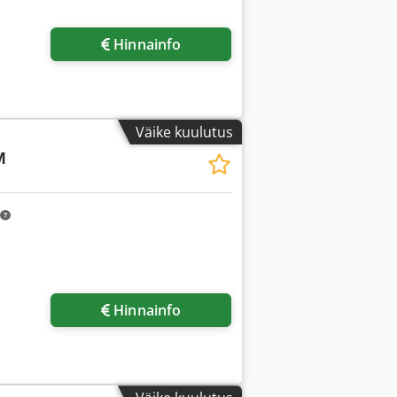
sapilte
Hinnainfo
Väike kuulutus
M
Hinnainfo