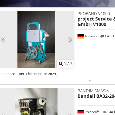
PROBAND V1000
project Service
GmbH
V1000
Kranenburg
1 416 
1
/
7
Seisukord:
uus
, Ehitusaasta:
2021
,
BÄNDIMISMASIN
Bandall
BA32-20
Dresden
1 107 km