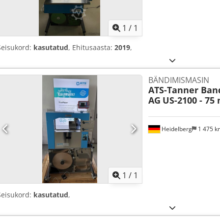
Küsi li
1
/
1
Seisukord:
kasutatud
, Ehitusaasta:
2019
,
BÄNDIMISMASIN
ATS-Tanner Ban
AG
US-2100 - 7
Heidelberg
1 475 
Küsi li
1
/
1
Seisukord:
kasutatud
,