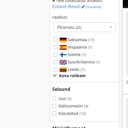
Teie tuvastatud asukoht:
Estland (Reval)
(muutma)
raadius:
Piiramatu
(22)
Saksamaa
(17)
Hispaania
(1)
Soome
(1)
Suurbritannia
(1)
Leedu
(1)
Kuva rohkem
Seisund
Uus
(5)
Näitusmasin
(4)
Kasutatud
(13)