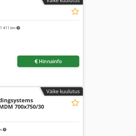
Väike kuulutus
1 411 km
Hinnainfo
Väike kuulutus
dingsystems
-MDM 700x750/30
km