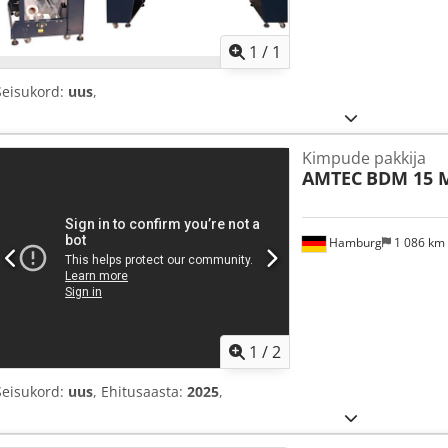
Küsi li
1
/
1
Seisukord:
uus
,
Kimpude pakkija
AMTEC
BDM 15 
Hamburg
1 086 km
1
/
2
Seisukord:
uus
, Ehitusaasta:
2025
,