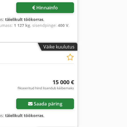
Hinnainfo
us:
täielikult töökorras
,
gumass:
1 127 kg
, sisendpinge:
400 V
,
Väike kuulutus
15 000 €
fikseeritud hind lisandub käibemaks
Saada päring
us:
täielikult töökorras
,