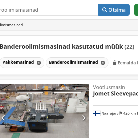
Otsima
limismasinad
Banderoolimismasinad kasutatud müük
(22)
Pakkemasinad
Banderoolimismasinad
Eemalda k
Vöötlusmasin
Jomet
Sleevepac
Naarajärvi
426 km