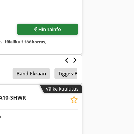
Hinnainfo
us:
täielikult töökorras
,
Bänd Ekraan
Tigges-Pakkija
Väike kuulutus
SA10-SHWR