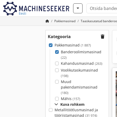
Eesti
Pakkemasinad
Taaskasutatud banderoo
Kategooria
Pakkemasinad
(1 887)
Banderoolimismasinad
(22)
Kahandusmasinad
(263)
Voolikutaskumasinad
(198)
Muud
pakendamismasinad
(180)
Mähis
(157)
Kuva rohkem
Metallitöötlusmasinad ja
tööriistamasinad
(31 974)