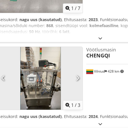
1
/
7
Seisukord:
nagu uus (kasutatud)
, Ehitusaasta:
2023
, Funktsionaals
masina/sõiduki number:
868
, sisendtüüpi vool:
kolmefaasiline
, ko
sisendsagedus:
50 Hz
, töörõhk:
6 latt
,
Vöötlusmasin
CHENGQI
Vilnius
428 km
1
/
3
Seisukord:
nagu uus (kasutatud)
, Ehitusaasta:
2024
, Funktsionaals