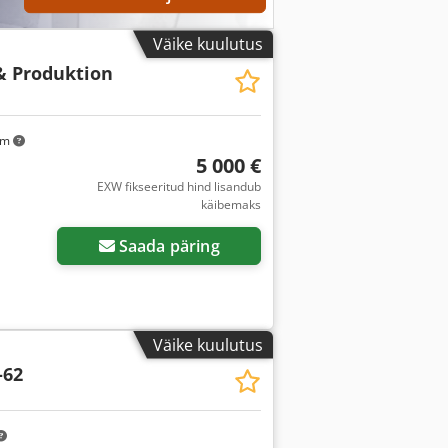
Väike kuulutus
 & Produktion
km
5 000 €
EXW fikseeritud hind lisandub
käibemaks
Saada päring
Väike kuulutus
-62