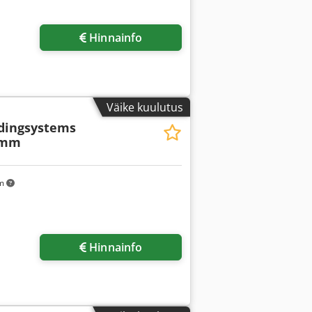
sapilte
Hinnainfo
Väike kuulutus
dingsystems
5 mm
km
sapilte
Hinnainfo