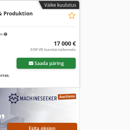
Väike kuulutus
 & Produktion
km
17 000 €
EXW VB lisandub käibemaks
Saada päring
orras
,
Esita oksjon