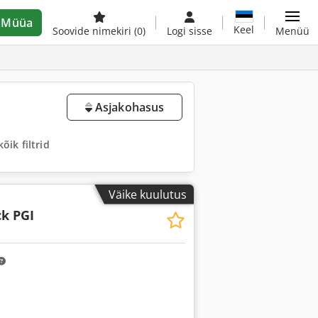
Müüa
Keel
Soovide nimekiri
(0)
Logi sisse
Menüü
Asjakohasus
õik filtrid
Väike kuulutus
k PGI