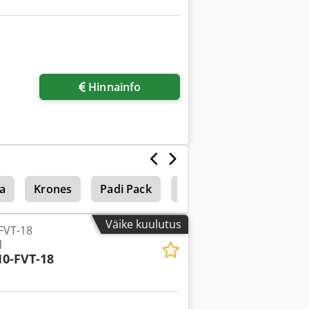
Hinnainfo
a
Krones
Padi Pack
Pack
Väike kuulutus
FVT-18
d
10-FVT-18