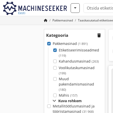
Eesti
Pakkemasinad
Taaskasutatud etiketis
Kategooria
Pakkemasinad
(1 891)
Etiketiseerimisseadmed
(119)
Kahandusmasinad
(263)
Voolikutaskumasinad
(199)
Muud
pakendamismasinad
(180)
Mähis
(157)
Kuva rohkem
Metallitöötlusmasinad ja
tööriistamasinad
(31 968)