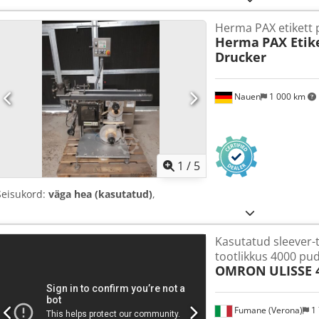
Herma PAX etikett 
Herma
PAX Etik
Drucker
Nauen
1 000 km
1
/
5
Seisukord:
väga hea (kasutatud)
,
Kasutatud sleever-t
tootlikkus 4000 pud
OMRON
ULISSE 
Fumane (Verona)
1 