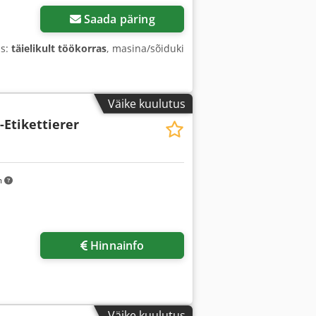
Saada päring
us:
täielikult töökorras
, masina/sõiduki
Väike kuulutus
Etikettierer
m
Küsi lisapilte
Hinnainfo
Väike kuulutus