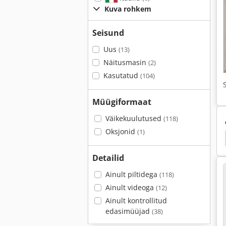
Kuva rohkem
Seisund
Uus
(13)
Näitusmasin
(2)
Kasutatud
(104)
Müügiformaat
Väikekuulutused
(118)
Oksjonid
(1)
Tabeli Märgistamine
Domino
Domino Bitjet
Detailid
Ainult piltidega
(118)
Ainult videoga
(12)
Ainult kontrollitud
edasimüüjad
(38)