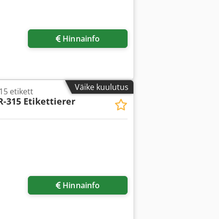
Küsi lisapilte
Hinnainfo
Väike kuulutus
15 etikett
 R-315 Etikettierer
Hinnainfo