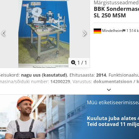
Märgistusseadmed
BBK Sondermas
SL 250 MSM
Mindelheim
1 514 
Küsi li
1
/
1
Seisukord:
nagu uus (kasutatud)
, Ehitusaasta:
2014
, Funktsionaals
masina/sõiduki number:
14200229
, Varustus:
dokumentatsioon / 
Müü etiketiseerimiss
Kuuluta juba alates 
Teid ootavad
11 milj