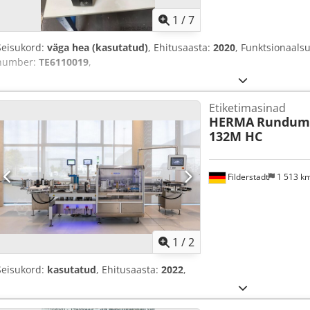
1
/
7
Seisukord:
väga hea (kasutatud)
, Ehitusaasta:
2020
, Funktsionaals
number:
TE6110019
,
Etiketimasinad
HERMA
Rundum-
132M HC
Filderstadt
1 513 k
1
/
2
Seisukord:
kasutatud
, Ehitusaasta:
2022
,