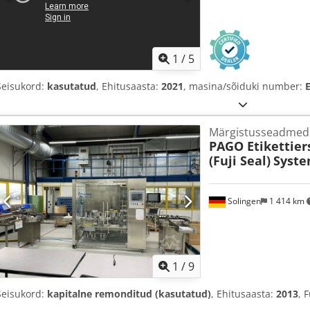
1
/
5
Seisukord:
kasutatud
, Ehitusaasta:
2021
, masina/sõiduki number:
Märgistusseadmed
PAGO Etikettie
(Fuji Seal)
Syste
Solingen
1 414 km
1
/
9
Seisukord:
kapitalne remonditud (kasutatud)
, Ehitusaasta:
2013
, 