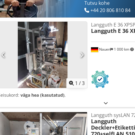
Tutvu kohe
+44 20 806 810 84
Langguth E 36 XPS
Langguth
E 36 X
Nauen
1 000 km
1
/
3
Seisukord:
väga hea (kasutatud)
,
Langguth sysLAN 72
Langguth
Deckler+Etikett
720+selfLAN 510