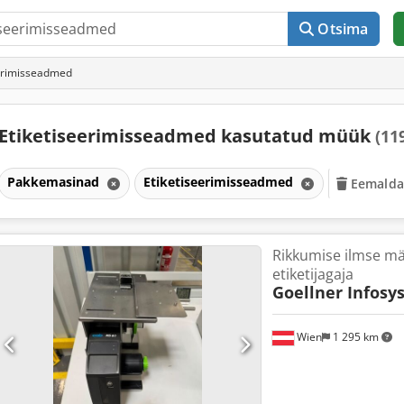
Otsima
eerimisseadmed
Etiketiseerimisseadmed kasutatud müük
(11
Pakkemasinad
Etiketiseerimisseadmed
Eemalda 
Rikkumise ilmse mä
etiketijagaja
Goellner Infosy
Wien
1 295 km