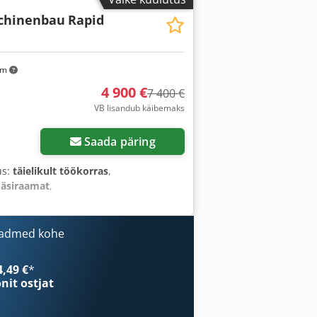
chinenbau
Rapid
km
4 900 €
7 400 €
VB lisandub käibemaks
sapilte
Saada päring
us:
täielikult töökorras
,
käsiraamat
,
eadmed kohe
4,49 €
*
onit ostjat