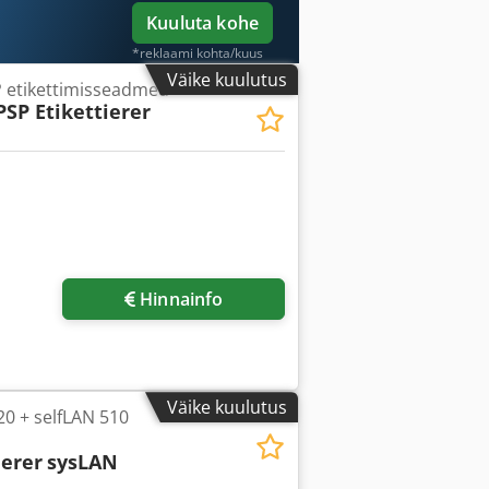
Kuuluta kohe
*reklaami kohta/kuus
Väike kuulutus
P etikettimisseadmed
PSP Etikettierer
Hinnainfo
Väike kuulutus
0 + selfLAN 510
ierer
sysLAN