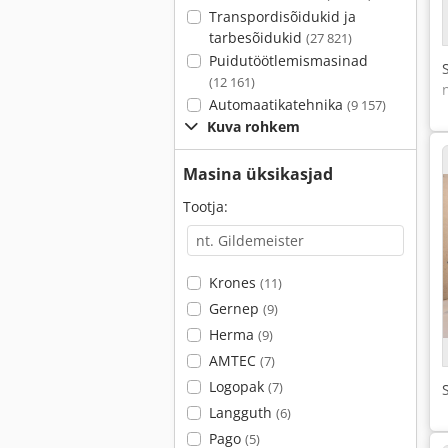
Transpordisõidukid ja
tarbesõidukid
(27 821)
Puidutöötlemismasinad
(12 161)
Automaatikatehnika
(9 157)
Kuva rohkem
Masina üksikasjad
Tootja:
Krones
(11)
Gernep
(9)
Herma
(9)
AMTEC
(7)
Logopak
(7)
Langguth
(6)
Pago
(5)