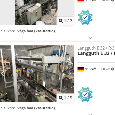
1
/
2
Seisukord:
väga hea (kasutatud)
,
Langguth E 32 / R-3
Langguth
E 32 /
Nauen
1 000 km
1
/
5
Seisukord:
väga hea (kasutatud)
,