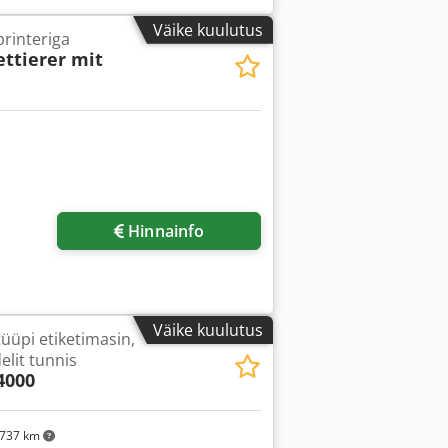
Väike kuulutus
printeriga
ettierer mit
Hinnainfo
Väike kuulutus
üüpi etiketimasin,
elit tunnis
4000
737 km