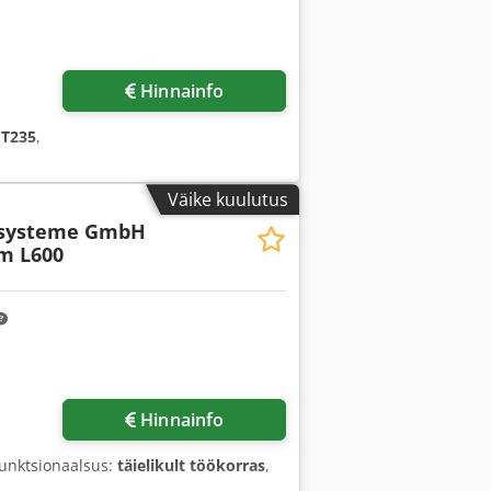
Hinnainfo
ET235
,
Väike kuulutus
rsysteme GmbH
m L600
Hinnainfo
Funktsionaalsus:
täielikult töökorras
,