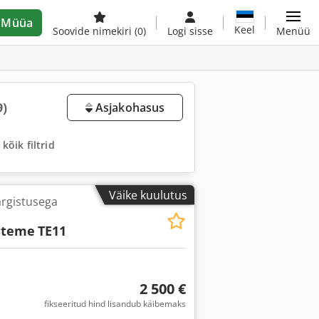
Müüa
Keel
Soovide nimekiri
(0)
Logi sisse
Menüü
9)
Asjakohasus
kõik filtrid
Väike kuulutus
rgistusega
steme
TE11
2 500 €
fikseeritud hind lisandub käibemaks