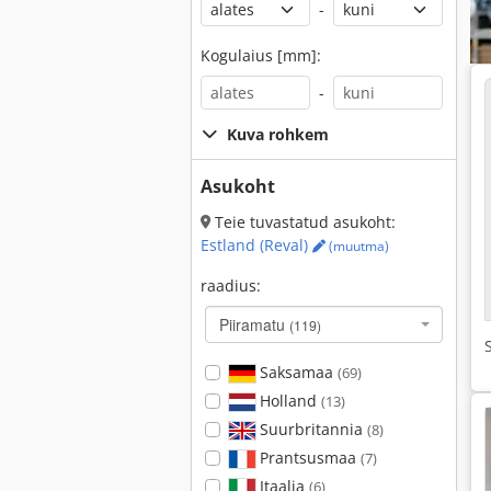
-
Kogulaius [mm]:
-
Kuva rohkem
Asukoht
Teie tuvastatud asukoht:
Estland (Reval)
(muutma)
raadius:
Piiramatu
(119)
Saksamaa
(69)
Holland
(13)
Suurbritannia
(8)
Prantsusmaa
(7)
Itaalia
(6)