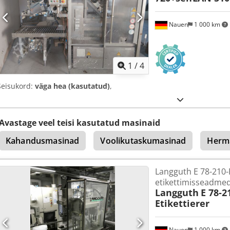
Nauen
1 000 km
1
/
4
Seisukord:
väga hea (kasutatud)
,
Avastage veel teisi kasutatud masinaid
Kahandusmasinad
Voolikutaskumasinad
Herm
Langguth E 78-210-
etikettimisseadme
Langguth
E 78-2
Etikettierer
Nauen
1 000 km