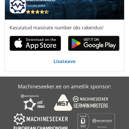
Tasuta poes
Tak 18
Tielburger Tk 18
Kasutatud masinate number üks rakendus!
Tnl 12
Tp 201
Tps 330
Lisateave
Tur 560
Machineseeker.ee on ametlik sponsor: