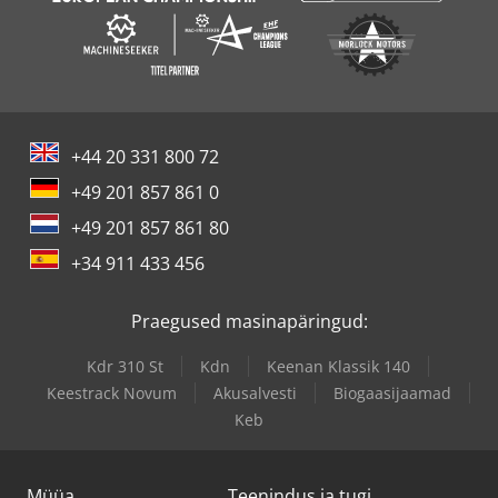
+44 20 331 800 72
+49 201 857 861 0
+49 201 857 861 80
+34 911 433 456
Praegused masinapäringud:
Kdr 310 St
Kdn
Keenan Klassik 140
Keestrack Novum
Akusalvesti
Biogaasijaamad
Keb
Müüa
Teenindus ja tugi