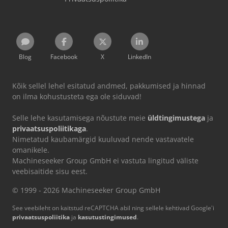
Blog
Facebook
X
LinkedIn
Kõik sellel lehel esitatud andmed, pakkumised ja hinnad
on ilma kohustusteta ega ole siduvad!
Selle lehe kasutamisega nõustute meie
üldtingimustega
ja
privaatsuspoliitikaga
.
Nimetatud kaubamärgid kuuluvad nende vastavatele
omanikele.
Machineseeker Group GmbH ei vastuta lingitud väliste
veebisaitide sisu eest.
© 1999 - 2026 Machineseeker Group GmbH
See veebileht on kaitstud reCAPTCHA abil ning sellele kehtivad Google'i
privaatsuspoliitika
ja
kasutustingimused
.