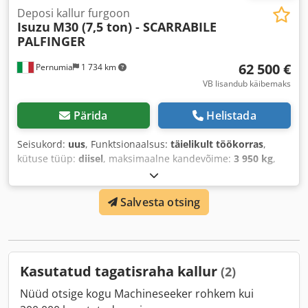
Deposi kallur furgoon
Isuzu
M30 (7,5 ton) - SCARRABILE
PALFINGER
62 500 €
Pernumia
1 734 km
VB lisandub käibemaks
Pärida
Helistada
Seisukord:
uus
, Funktsionaalsus:
täielikult töökorras
,
kütuse tüüp:
diisel
, maksimaalne kandevõime:
3 950 kg
,
kogumass:
7 500 kg
, rehvi seisukord:
100 protsent
, telje
konfiguratsioon:
4x2
, teljevahe:
2 750 mm
, teljevahe:
2 750
Salvesta otsing
mm
, kütus:
diisel
, kütusepaagi maht:
90 l
, heitmeklass:
Euro 6e
, vedrustus:
teras
, laadimisruumi pikkus:
3 500
mm
, Ehitusaasta:
2026
, Varustus:
ABS, AdBlue, Android
Auto, Bluetooth, EBS (Elektrooniline pidurisüsteem),
USB-port, elektriline aknatõstuki reguleerimine,
Kasutatud tagatisraha kallur
(2)
elektrooniline stabiilsusprogramm (ESP), keskne
lukustus, kiirusehoidja, kliimaseade, mäkketõusu abi,
Nüüd otsige kogu Machineseeker rohkem kui
pardaarvuti, pimeala assistent, rea abilindi hoidmine,