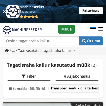
Machineseeker
Rakendusse
Tasuta poes
Müüa
Otsima
/ ... / Taaskasutatud tagatisraha kallur
Tagatisraha kallur kasutatud müük
(2)
Filter
Asjakohasus
Transpordisõidukid ja tarbesõidu
Eemalda kõik filtrid
Väike kuulutus