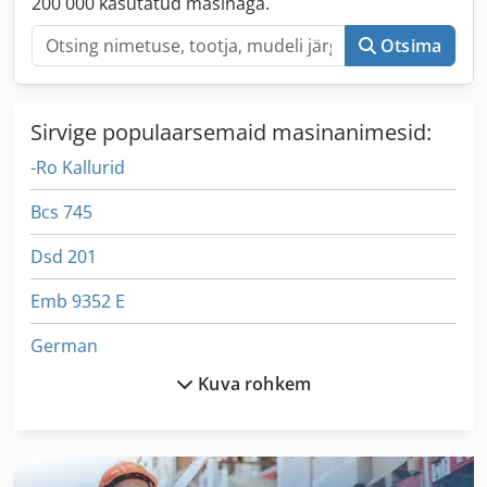
200 000 kasutatud masinaga.
rehvirõhu jälgimine, roolivõimendi, start-stop süsteem,
turvapadi, täiendavad esitulede, udutuled,
Otsima
veojõukontroll
,
Sirvige populaarsemaid masinanimesid:
-Ro Kallurid
Bcs 745
Dsd 201
Emb 9352 E
German
Kuva rohkem
Gl 172
International 2674
International 433