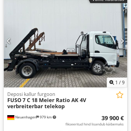
1
/
9
Deposi kallur furgoon
FUSO
7 C 18 Meier Ratio AK 4V
verbreiterbar telekop
39 900 €
Neuenhagen
979 km
fikseeritud hind lisandub käibemaks