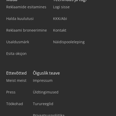
Reklaamide esitamines
Logi sisse
Halda kuulutusi
KKK/Abi
Reklaami broneerimine
Kontakt
Usaldusmärk
Näidispooleleping
Esita oksjon
Ettevõtted
Õiguslik teave
Meist meist
Impressum
Press
Üldtingimused
Töökohad
Turureeglid
Privaatsuspoliitika