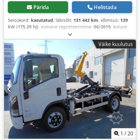
Pärida
Helistada
Seisukord:
kasutatud
, läbisõit:
131 442 km
, võimsus:
129
kW (175,39 hj)
, esmane registreerimine:
06/2019
, kütuse
tüüp:
diisel
, kogumass:
7 490 kg
, telje konfiguratsioon:
2
teljed
, värv:
valge
, ülekande tüüp:
mehaaniline
,
Väike kuulutus
heitmeklass:
Euro 6
, Ehitusaasta:
2019
, Varustus:
ABS,
kliimaseade
,
1
/
20