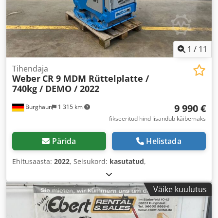
1
/
11
Tihendaja
Weber
CR 9 MDM Rüttelplatte /
740kg / DEMO / 2022
9 990 €
Burghaun
1 315 km
fikseeritud hind lisandub käibemaks
Pärida
Helistada
Ehitusaasta:
2022
, Seisukord:
kasutatud
,
Väike kuulutus