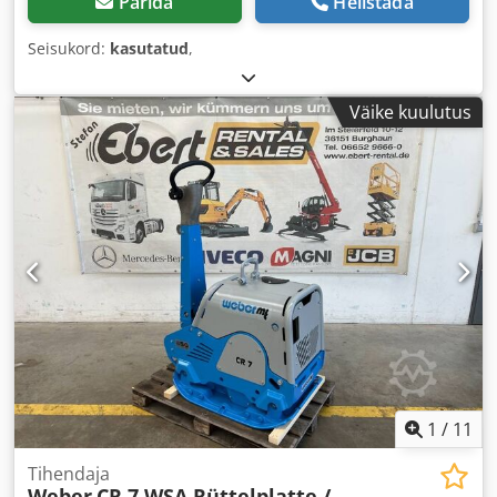
Pärida
Helistada
Seisukord:
kasutatud
,
Väike kuulutus
1
/
11
Tihendaja
Weber
CR 7 WSA Rüttelplatte /