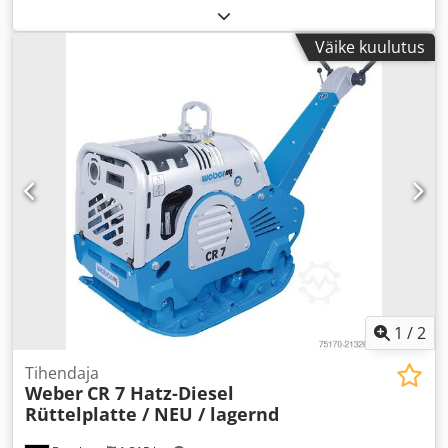
Väike kuulutus
1
/
2
Tihendaja
Weber
CR 7 Hatz-Diesel
Rüttelplatte / NEU / lagernd