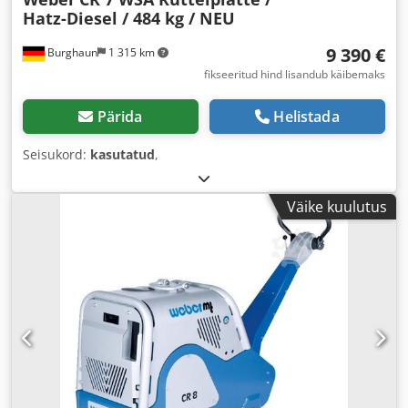
Hatz-Diesel / 484 kg / NEU
9 390 €
Burghaun
1 315 km
fikseeritud hind lisandub käibemaks
Pärida
Helistada
Seisukord:
kasutatud
,
Väike kuulutus