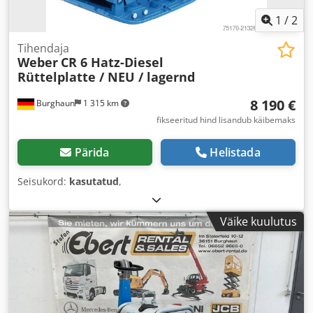
1
/
2
Tihendaja
Weber
CR 6 Hatz-Diesel
Rüttelplatte / NEU / lagernd
8 190 €
Burghaun
1 315 km
fikseeritud hind lisandub käibemaks
Pärida
Helistada
Seisukord:
kasutatud
,
Väike kuulutus