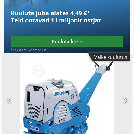
Kuuluta juba alates 4,49 €
*
Teid ootavad
11 miljonit ostjat
Kuuluta kohe
*reklaami kohta/kuus
Väike kuulutus