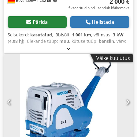
2 000 €
Bovenden
1 232 km
fikseeritud hind lisandub käibemaks
Pärida
Helistada
Seisukord:
kasutatud
, läbisõit:
1 001 km
, võimsus:
3 kW
(4,08 hj)
, ülekande tüüp:
muu
, kütuse tüüp:
bensiin
, värv:
sinine
, tühimass:
103 kg
, esmane registreerimine:
01/2017
, Ehitusaasta:
2017
, juhi kabiin:
muu
,
Väike kuulutus