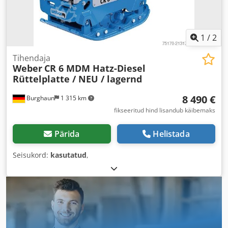
1
/
2
Tihendaja
Weber
CR 6 MDM Hatz-Diesel
Rüttelplatte / NEU / lagernd
8 490 €
Burghaun
1 315 km
fikseeritud hind lisandub käibemaks
Pärida
Helistada
Seisukord:
kasutatud
,