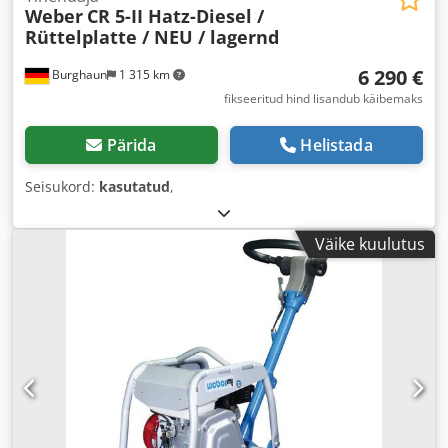
Weber
CR 5-II Hatz-Diesel /
Rüttelplatte / NEU / lagernd
6 290 €
Burghaun
1 315 km
fikseeritud hind lisandub käibemaks
Pärida
Helistada
Seisukord:
kasutatud
,
Väike kuulutus