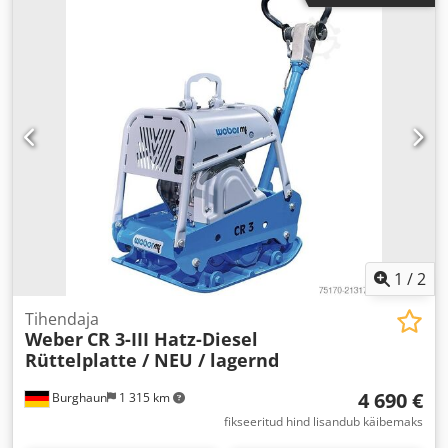
1
/
2
Tihendaja
Weber
CR 3-III Hatz-Diesel
Rüttelplatte / NEU / lagernd
4 690 €
Burghaun
1 315 km
fikseeritud hind lisandub käibemaks