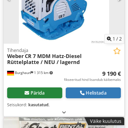
1
/
2
Tihendaja
Weber
CR 7 MDM Hatz-Diesel
Rüttelplatte / NEU / lagernd
9 190 €
Burghaun
1 315 km
fikseeritud hind lisandub käibemaks
Pärida
Helistada
Seisukord:
kasutatud
,
Väike kuulutus