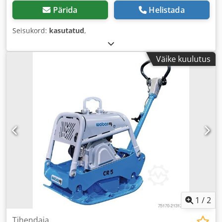
Pärida
Helistada
Seisukord:
kasutatud
,
Väike kuulutus
1
/
2
Tihendaja