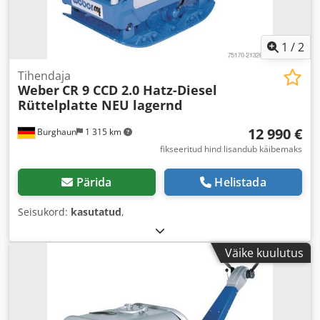
1
/
2
Tihendaja
Weber
CR 9 CCD 2.0 Hatz-Diesel
Rüttelplatte NEU lagernd
12 990 €
Burghaun
1 315 km
fikseeritud hind lisandub käibemaks
Pärida
Helistada
Seisukord:
kasutatud
,
Väike kuulutus