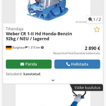
1
/
2
Tihendaja
Weber
CR 1-II Hd Honda-Benzin
92kg / NEU / lagernd
2 890 €
Burghaun
1 315 km
fikseeritud hind lisandub käibemaks
Pärida
Helistada
Seisukord:
kasutatud
,
Väike kuulutus