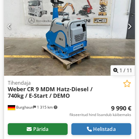
1
/
11
Tihendaja
Weber
CR 9 MDM Hatz-Diesel /
740kg / E-Start / DEMO
9 990 €
Burghaun
1 315 km
fikseeritud hind lisandub käibemaks
Pärida
Helistada