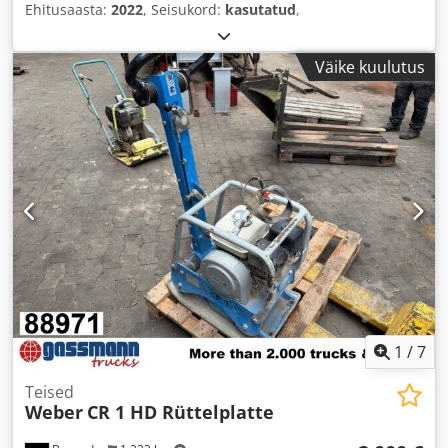
Ehitusaasta:
2022
, Seisukord:
kasutatud
,
Väike kuulutus
1
/
7
Teised
Weber
CR 1 HD Rüttelplatte