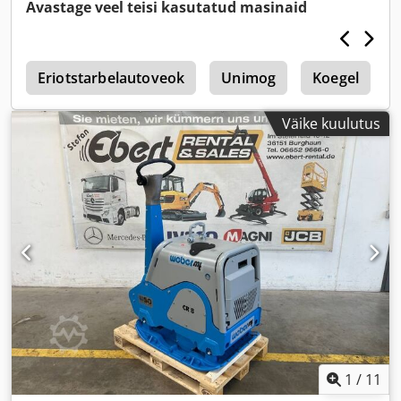
Avastage veel teisi kasutatud masinaid
6
Eriotstarbelautoveok
Unimog
Koegel
Väike kuulutus
1
/
11