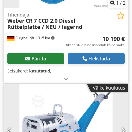
1
/
2
Tihendaja
Weber
CR 7 CCD 2.0 Diesel
Rüttelplatte / NEU / lagernd
10 190 €
Burghaun
1 315 km
fikseeritud hind lisandub käibemaks
Pärida
Helistada
Seisukord:
kasutatud
,
Väike kuulutus