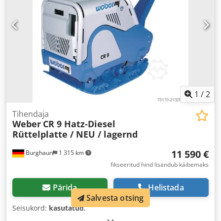
1
/
2
Tihendaja
Weber
CR 9 Hatz-Diesel
Rüttelplatte / NEU / lagernd
11 590 €
Burghaun
1 315 km
fikseeritud hind lisandub käibemaks
Pärida
Helistada
Salvesta otsing
Seisukord:
kasutatud
,