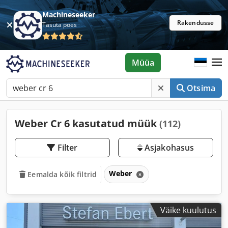
Machineseeker
Rakendusse
Tasuta poes
Müüa
Otsima
Weber Cr 6 kasutatud müük
(112)
Filter
Asjakohasus
Weber
Eemalda kõik filtrid
Väike kuulutus