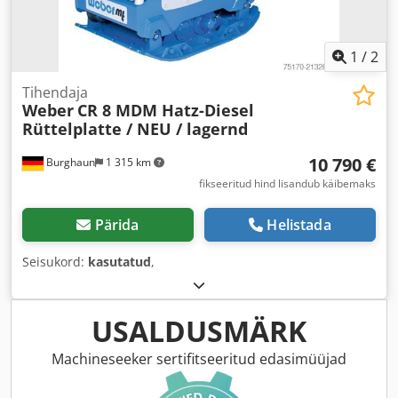
1
/
2
Tihendaja
Weber
CR 8 MDM Hatz-Diesel
Rüttelplatte / NEU / lagernd
10 790 €
Burghaun
1 315 km
fikseeritud hind lisandub käibemaks
Pärida
Helistada
Seisukord:
kasutatud
,
USALDUSMÄRK
Machineseeker sertifitseeritud edasimüüjad