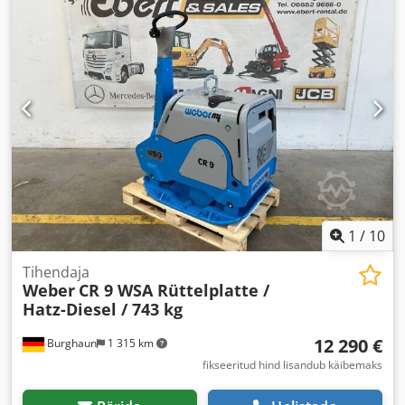
1
/
10
Tihendaja
Weber
CR 9 WSA Rüttelplatte /
Hatz-Diesel / 743 kg
12 290 €
Burghaun
1 315 km
fikseeritud hind lisandub käibemaks