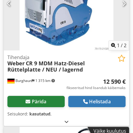
1
/
2
Tihendaja
Weber
CR 9 MDM Hatz-Diesel
Rüttelplatte / NEU / lagernd
12 590 €
Burghaun
1 315 km
fikseeritud hind lisandub käibemaks
Pärida
Helistada
Seisukord:
kasutatud
,
Väike kuulutus