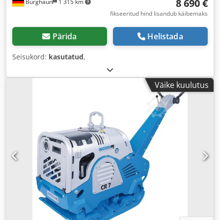
8 690 €
Burghaun
1 315 km
fikseeritud hind lisandub käibemaks
Pärida
Helistada
Seisukord:
kasutatud
,
Väike kuulutus