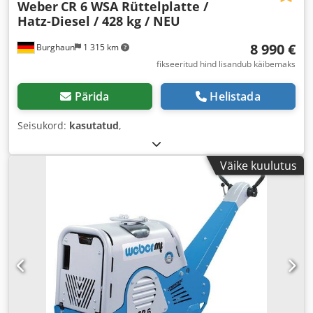
Weber
CR 6 WSA Rüttelplatte /
Hatz-Diesel / 428 kg / NEU
8 990 €
Burghaun
1 315 km
fikseeritud hind lisandub käibemaks
Pärida
Helistada
Seisukord:
kasutatud
,
Väike kuulutus