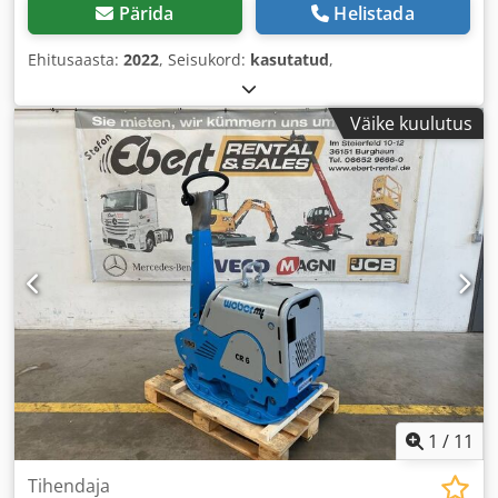
Pärida
Helistada
Ehitusaasta:
2022
, Seisukord:
kasutatud
,
Väike kuulutus
1
/
11
Tihendaja