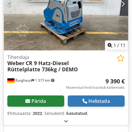
1
/
11
Tihendaja
Weber
CR 9 Hatz-Diesel
Rüttelplatte 736kg / DEMO
9 390 €
Burghaun
1 315 km
fikseeritud hind lisandub käibemaks
Pärida
Helistada
Ehitusaasta:
2022
, Seisukord:
kasutatud
,