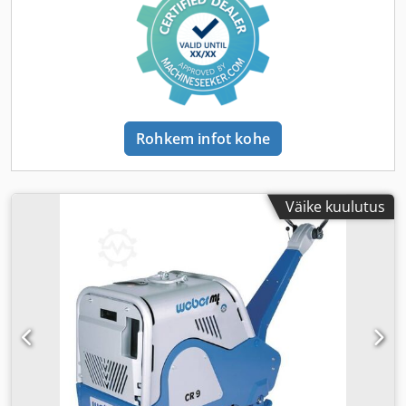
Rohkem infot kohe
Väike kuulutus