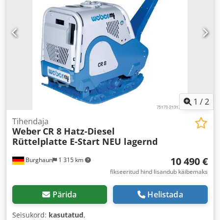
1
/
2
Tihendaja
Weber
CR 8 Hatz-Diesel
Rüttelplatte E-Start NEU lagernd
10 490 €
Burghaun
1 315 km
fikseeritud hind lisandub käibemaks
Pärida
Helistada
Seisukord:
kasutatud
,