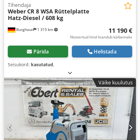
Tihendaja
Weber
CR 8 WSA Rüttelplatte
Hatz-Diesel / 608 kg
11 190 €
Burghaun
1 315 km
fikseeritud hind lisandub käibemaks
Pärida
Helistada
Seisukord:
kasutatud
,
Väike kuulutus