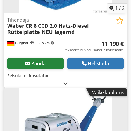
1
/
2
Tihendaja
Weber
CR 8 CCD 2.0 Hatz-Diesel
Rüttelplatte NEU lagernd
11 190 €
Burghaun
1 315 km
fikseeritud hind lisandub käibemaks
Pärida
Helistada
Seisukord:
kasutatud
,
Väike kuulutus