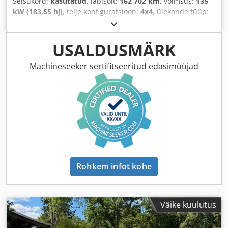
Seisukord:
kasutatud
, läbisõit:
162 702 km
, võimsus:
135
kW (183,55 hj)
, telje konfiguratsioon:
4x4
, ülekande tüüp:
automaatne
, Ehitusaasta:
2020
, Varustus:
ABS
,
USALDUSMÄRK
Machineseeker sertifitseeritud edasimüüjad
Rohkem infot kohe
Väike kuulutus