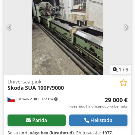
1
/
9
Universaalpink
Skoda
SUA 100P/9000
29 000 €
Ostrava 21
1 072 km
fikseeritud hind lisandub käibemaks
Pärida
Helistada
Seisukord:
väga hea (kasutatud)
, Ehitusaasta:
1977
,