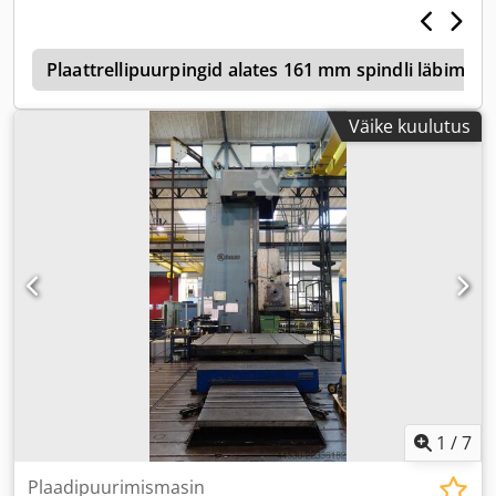
a
Plaattrellipuurpingid alates 161 mm spindli läbimõõ
Väike kuulutus
1
/
7
Plaadipuurimismasin