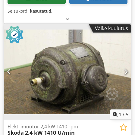
Seisukord:
kasutatud
,
Väike kuulutus
1
/
5
Elektrimootor 2,4 kW 1410 rpm
Skoda
2,4 kW 1410 U/min