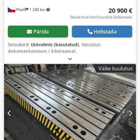
20 900 €
Plzeň
1 240 km
fikseeritud hind lisandub käibemaks
Pärida
Helistada
Seisukord:
töövalmis (kasutatud)
, Varustus:
dokumentatsioon / käsiraamat
,
Väike kuulutus