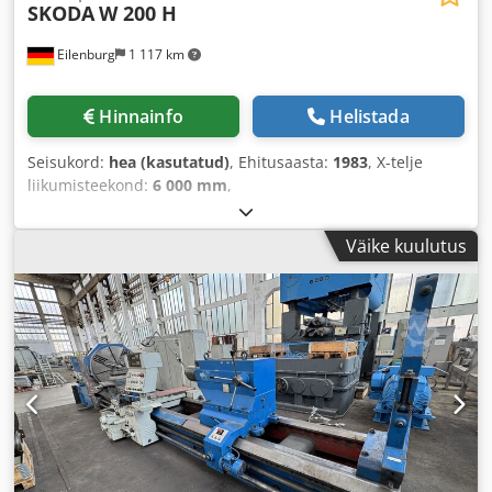
SKODA
W 200 H
Eilenburg
1 117 km
Hinnainfo
Helistada
Seisukord:
hea (kasutatud)
, Ehitusaasta:
1983
, X-telje
liikumisteekond:
6 000 mm
,
Väike kuulutus