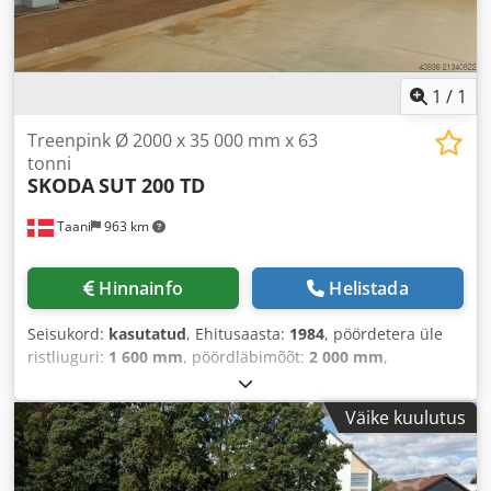
1
/
1
Treenpink Ø 2000 x 35 000 mm x 63
tonni
SKODA
SUT 200 TD
Taani
963 km
Hinnainfo
Helistada
Seisukord:
kasutatud
, Ehitusaasta:
1984
, pöördetera üle
ristliuguri:
1 600 mm
, pöördläbimõõt:
2 000 mm
,
pöörderaadius üle treipingi kelgu:
2 000 mm
,
pöördepikkus:
35 000 mm
, töödetaili kaal (max):
63 000 kg
,
Väike kuulutus