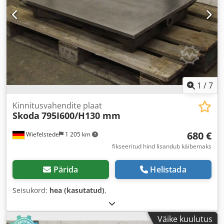
1
/
7
Kinnitusvahendite plaat
Skoda
795I600/H130 mm
680 €
Wiefelstede
1 205 km
fikseeritud hind lisandub käibemaks
Pärida
Helistada
Seisukord:
hea (kasutatud)
,
Väike kuulutus