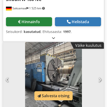
Saksamaa
1 525 km
Hinnainfo
Helistada
Seisukord:
kasutatud
, Ehitusaasta:
1997
,
Väike kuulutus
Salvesta otsing