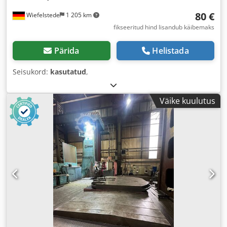
80 €
Wiefelstede
1 205 km
fikseeritud hind lisandub käibemaks
Pärida
Helistada
Seisukord:
kasutatud
,
Väike kuulutus