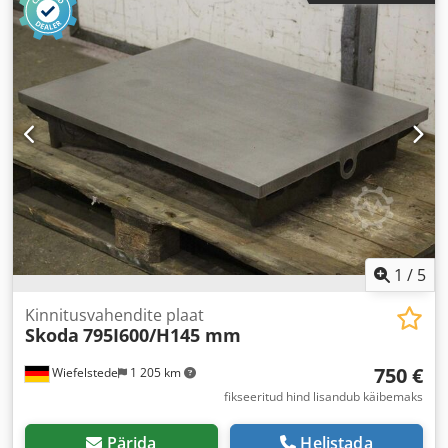
1
/
5
Kinnitusvahendite plaat
Skoda
795I600/H145 mm
750 €
Wiefelstede
1 205 km
fikseeritud hind lisandub käibemaks
Pärida
Helistada