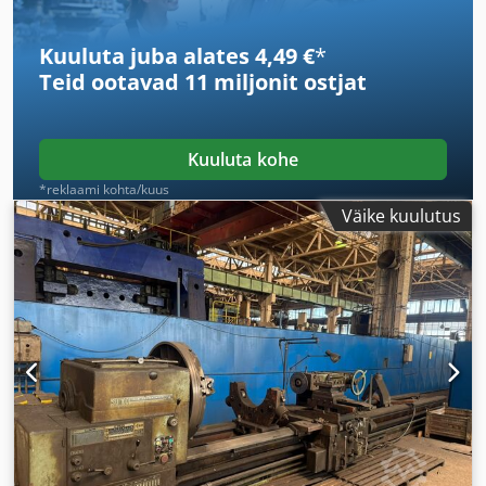
Kuuluta juba alates 4,49 €
*
Teid ootavad
11 miljonit ostjat
Kuuluta kohe
*reklaami kohta/kuus
Väike kuulutus