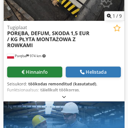
1
/
9
Tugiplaat
PORĘBA, DEFUM, SKODA
1,5 EUR
/ KG PŁYTA MONTAŻOWA Z
ROWKAMI
Poręba
974 km
Hinnainfo
Helistada
Seisukord:
töökodas remonditud (kasutatud)
,
Funktsionaalsus:
täielikult töökorras
,