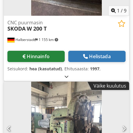
1
/
9
CNC puurmasin
SKODA
W 200 T
Halberstadt
1 155 km
Hinnainfo
Helistada
Seisukord:
hea (kasutatud)
, Ehitusaasta:
1997
,
Väike kuulutus