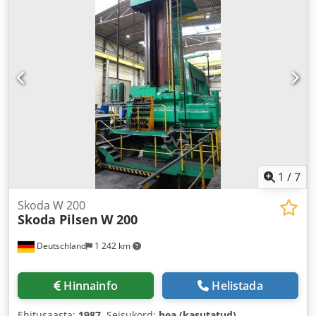
1
/
7
Skoda W 200
Skoda Pilsen
W 200
Deutschland
1 242 km
Hinnainfo
Helistada
Ehitusaasta:
1987
, Seisukord:
hea (kasutatud)
,