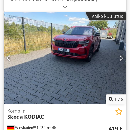
Väike kuulutus
1
/
8
Kombiin
Skoda
KODIAC
419 €
Wiesbaden
1 434 km