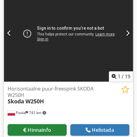
1
/
19
Horisontaalne puur-freespink SKODA
W250H
Skoda
W250H
Poola
741 km
Hinnainfo
Helistada