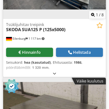
1
/
8
Tsüklijuhitav treipink
SKODA
SUA125 P (125x5000)
Eilenburg
1 117 km
Hinnainfo
Helistada
Seisukord:
hea (kasutatud)
, Ehitusaasta:
1986
,
pöördläbimõõt:
1 320 mm
,
Väike kuulutus