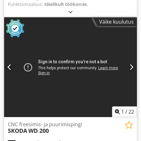
Funktsionaalsus:
täielikult töökorras
,
Väike kuulutus
1
/
22
CNC freesimis- ja puurimispingi
SKODA
WD 200