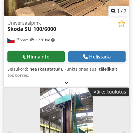
1
/
7
Universaalpink
Skoda
SU 100/6000
Příbram 1
1 220 km
Hinnainfo
Helistada
Seisukord:
hea (kasutatud)
, Funktsionaalsus:
täielikult
töökorras
,
Väike kuulutus