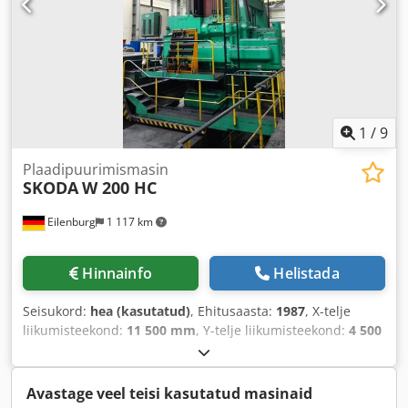
1
/
9
Plaadipuurimismasin
SKODA
W 200 HC
Eilenburg
1 117 km
Hinnainfo
Helistada
Seisukord:
hea (kasutatud)
, Ehitusaasta:
1987
, X-telje
liikumisteekond:
11 500 mm
, Y-telje liikumisteekond:
4 500
mm
, Z-telje liikumisteekond:
2 000 mm
,
Avastage veel teisi kasutatud masinaid