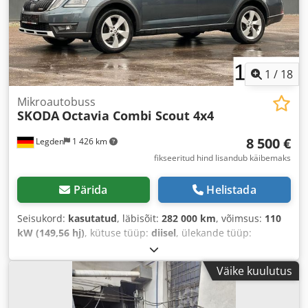
1
/
18
Mikroautobuss
SKODA
Octavia Combi Scout 4x4
8 500 €
Legden
1 426 km
fikseeritud hind lisandub käibemaks
Pärida
Helistada
Seisukord:
kasutatud
, läbisõit:
282 000 km
, võimsus:
110
kW (149,56 hj)
, kütuse tüüp:
diisel
, ülekande tüüp:
automaatne
, esmane registreerimine:
03/2019
, järgmine
ülevaatus (TÜV):
01/2026
, heitmeklass:
Euro 6
, värv:
hall
,
Väike kuulutus
istekohtade arv:
5
, Varustus:
ABS, elektrooniline
stabiilsusprogramm (ESP), immobilisaatorisüsteem,
keskne lukustus, kliimaseade, nelikvedu, tahmafilter
,