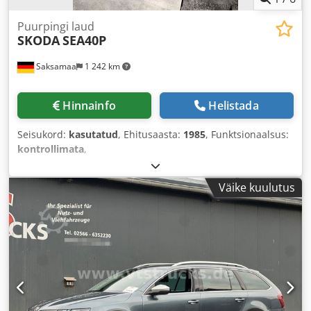
Puurpingi laud
SKODA
SEA40P
Saksamaa
1 242 km
Hinnainfo
Helistada
Seisukord:
kasutatud
, Ehitusaasta:
1985
, Funktsionaalsus:
kontrollimata
,
Väike kuulutus