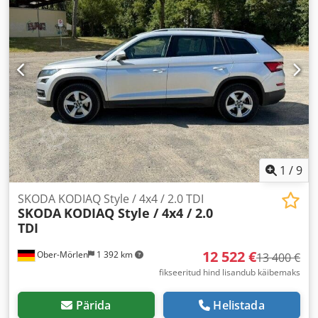
1
/
9
SKODA KODIAQ Style / 4x4 / 2.0 TDI
SKODA
KODIAQ Style / 4x4 / 2.0
TDI
12 522 €
Ober-Mörlen
1 392 km
13 400 €
fikseeritud hind lisandub käibemaks
Pärida
Helistada