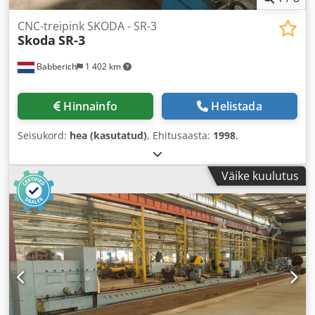
CNC-treipink SKODA - SR-3
Skoda
SR-3
Babberich
1 402 km
Hinnainfo
Helistada
Seisukord:
hea (kasutatud)
, Ehitusaasta:
1998
,
Väike kuulutus