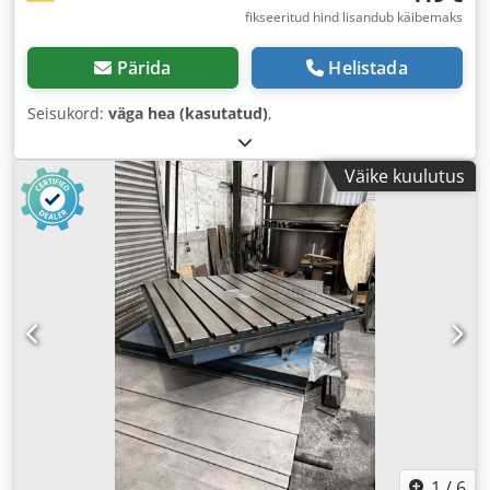
fikseeritud hind lisandub käibemaks
Pärida
Helistada
Seisukord:
väga hea (kasutatud)
,
Väike kuulutus
1
/
6