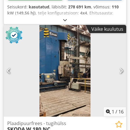
Seisukord:
kasutatud
, läbisõit:
278 691 km
, võimsus:
110
kW (149,56 hj)
, telje konfiguratsioon:
4x4
, Ehitusaasta:
2018
,
Väike kuulutus
1
/
16
Plaadipuurfrees - tugihülss
SKODA
W 180 NC