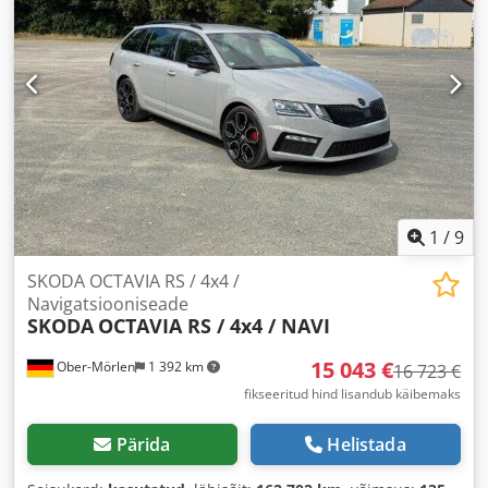
1
/
9
SKODA OCTAVIA RS / 4x4 /
Navigatsiooniseade
SKODA
OCTAVIA RS / 4x4 / NAVI
15 043 €
Ober-Mörlen
1 392 km
16 723 €
fikseeritud hind lisandub käibemaks
Pärida
Helistada