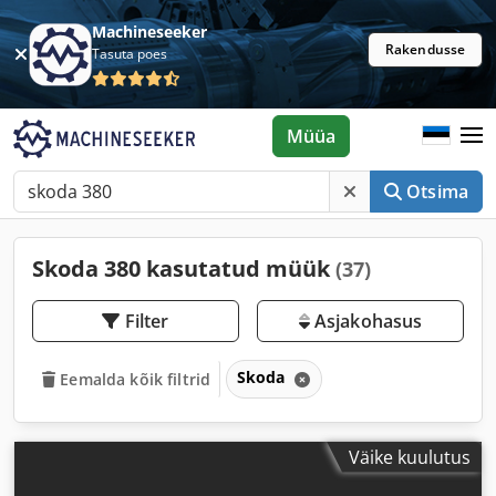
Machineseeker
Rakendusse
Tasuta poes
Müüa
Otsima
Skoda 380 kasutatud müük
(37)
Filter
Asjakohasus
Skoda
Eemalda kõik filtrid
Väike kuulutus