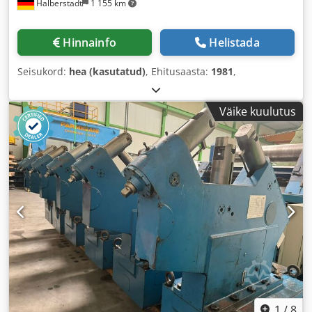
Halberstadt
1 155 km
Hinnainfo
Helistada
Seisukord:
hea (kasutatud)
, Ehitusaasta:
1981
,
Väike kuulutus
1
/
8