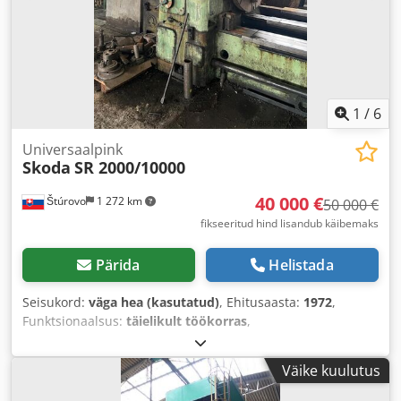
1
/
6
Universaalpink
Skoda
SR 2000/10000
40 000 €
Štúrovo
1 272 km
50 000 €
fikseeritud hind lisandub käibemaks
Pärida
Helistada
Seisukord:
väga hea (kasutatud)
, Ehitusaasta:
1972
,
Funktsionaalsus:
täielikult töökorras
,
Väike kuulutus