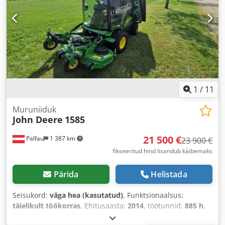
1
/
11
Muruniiduk
John Deere
1585
21 500 €
Palfau
1 387 km
23 900 €
fikseeritud hind lisandub käibemaks
Pärida
Helistada
Seisukord:
väga hea (kasutatud)
, Funktsionaalsus:
täielikult töökorras
, Ehitusaasta:
2014
, töötunnid:
885 h
,
mootori tootja:
John Deere
, ülekande tüüp:
automaatne
,