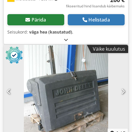
fikseeritud hind lisandub käibemaks
Pärida
Helistada
Seisukord:
väga hea (kasutatud)
,
Väike kuulutus