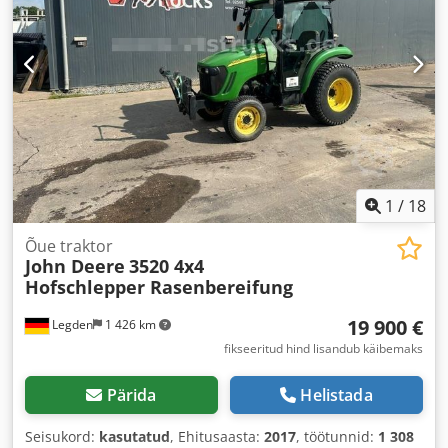
1
/
18
Õue traktor
John Deere
3520 4x4
Hofschlepper Rasenbereifung
19 900 €
Legden
1 426 km
fikseeritud hind lisandub käibemaks
Pärida
Helistada
Seisukord:
kasutatud
, Ehitusaasta:
2017
, töötunnid:
1 308