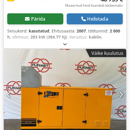
fikseeritud hind lisandub käibemaks
Pärida
Helistada
Seisukord:
kasutatud
, Ehitusaasta:
2007
, töötunnid:
2 000
h
, võimsus:
283 kW (384,77 hj)
, Varustus:
kabiin,
kliimaseade
,
Väike kuulutus