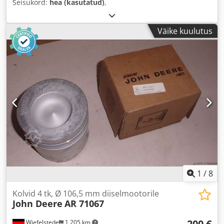
Seisukord:
hea (kasutatud)
,
Väike kuulutus
1
/
8
Kolvid 4 tk, Ø 106,5 mm diiselmootorile
John Deere
AR 71067
200 €
Wiefelstede
1 205 km