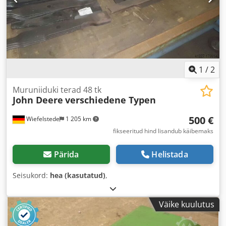
1
/
2
Muruniiduki terad 48 tk
John Deere
verschiedene Typen
500 €
Wiefelstede
1 205 km
fikseeritud hind lisandub käibemaks
Pärida
Helistada
Seisukord:
hea (kasutatud)
,
Väike kuulutus