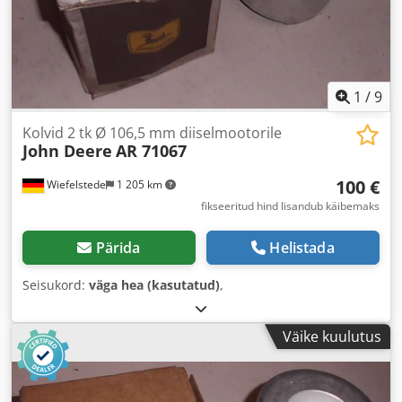
1
/
9
Kolvid 2 tk Ø 106,5 mm diiselmootorile
John Deere
AR 71067
100 €
Wiefelstede
1 205 km
fikseeritud hind lisandub käibemaks
Pärida
Helistada
Seisukord:
väga hea (kasutatud)
,
Väike kuulutus