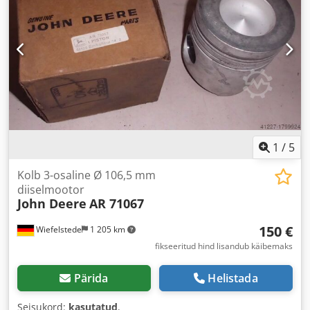
1
/
5
Kolb 3-osaline Ø 106,5 mm
diiselmootor
John Deere
AR 71067
150 €
Wiefelstede
1 205 km
fikseeritud hind lisandub käibemaks
Pärida
Helistada
Seisukord:
kasutatud
,