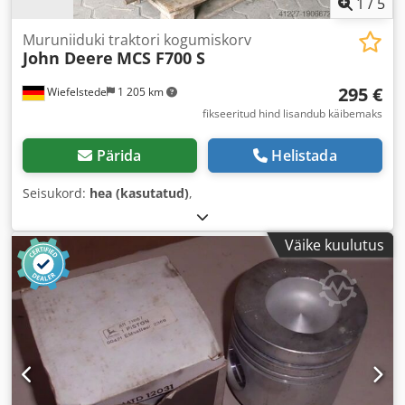
1
/
5
Muruniiduki traktori kogumiskorv
John Deere
MCS F700 S
295 €
Wiefelstede
1 205 km
fikseeritud hind lisandub käibemaks
Pärida
Helistada
Seisukord:
hea (kasutatud)
,
Väike kuulutus