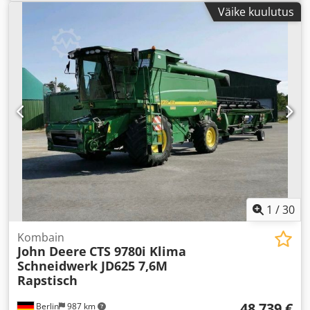
kütuse tüüp:
diisel
, esmane registreerimine:
01/2014
,
Väike kuulutus
Varustus:
eesmine jõuvõtuvõll, hüdraulika, kabiin,
kliimaseade
,
1
/
30
Kombain
John Deere
CTS 9780i Klima
Schneidwerk JD625 7,6M
Rapstisch
48 739 €
Berlin
987 km