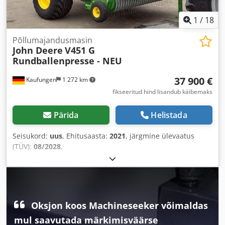
1
/
18
Põllumajandusmasin
John Deere
V451 G
Rundballenpresse - NEU
37 900 €
Kaufungen
1 272 km
fikseeritud hind lisandub käibemaks
Pärida
Helistada
Seisukord:
uus
, Ehitusaasta:
2021
, järgmine ülevaatus
(TÜV):
08/2028
,
Oksjon koos Machineseeker võimaldas
mul saavutada märkimisväärse