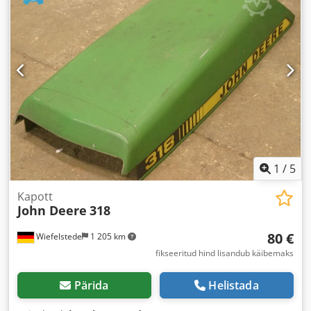
1
/
5
Kapott
John Deere
318
80 €
Wiefelstede
1 205 km
fikseeritud hind lisandub käibemaks
Pärida
Helistada