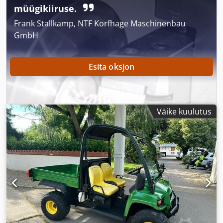
müügikiiruse.
Frank Stallkamp, NTF Korfhage Maschinenbau
GmbH
Esita oksjon
Väike kuulutus