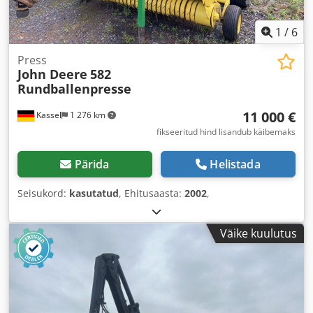
1
/
6
Press
John Deere
582
Rundballenpresse
11 000 €
Kassel
1 276 km
fikseeritud hind lisandub käibemaks
Pärida
Helistada
Seisukord:
kasutatud
, Ehitusaasta:
2002
,
Väike kuulutus