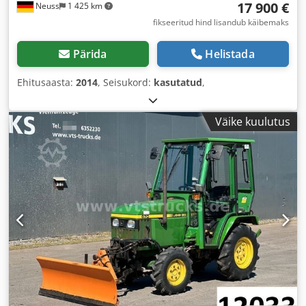
17 900 €
Neuss
1 425 km
fikseeritud hind lisandub käibemaks
Pärida
Helistada
Ehitusaasta:
2014
, Seisukord:
kasutatud
,
Väike kuulutus