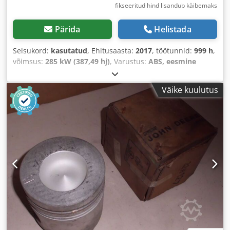
fikseeritud hind lisandub käibemaks
Pärida
Helistada
Seisukord:
kasutatud
, Ehitusaasta:
2017
, töötunnid:
999 h
,
võimsus:
285 kW (387,49 hj)
, Varustus:
ABS, eesmine
haake, kabiin, kliimaseade, nelikvedu, seisuküte
,
Väike kuulutus