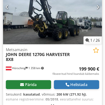
1
/
26
Metsamasin
JOHN DEERE
1270G HARVESTER
8X8
199 900 €
Hörsching
1 358 km
fikseeritud hind lisandub käibemaks
Pärida
Helistada
Seisukord:
kasutatud
, võimsus:
200 kW (271,92 hj)
,
esmane registreerimine:
05/2018
, eesrattarehvi suurus:
710-26,5
, tagumise rehvi suurus:
710-26,5
, läbisõit:
11 870