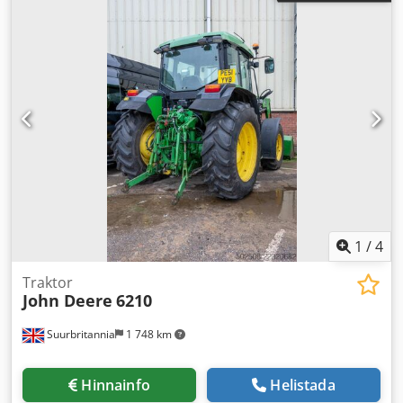
1
/
4
Traktor
John Deere
6210
Suurbritannia
1 748 km
Hinnainfo
Helistada