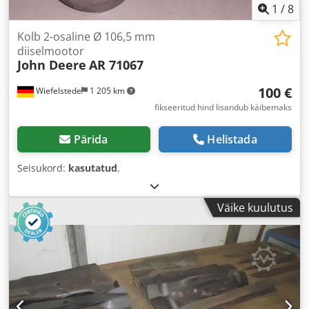
1
/
8
Kolb 2-osaline Ø 106,5 mm
diiselmootor
John Deere
AR 71067
100 €
Wiefelstede
1 205 km
fikseeritud hind lisandub käibemaks
Pärida
Helistada
Seisukord:
kasutatud
,
Väike kuulutus