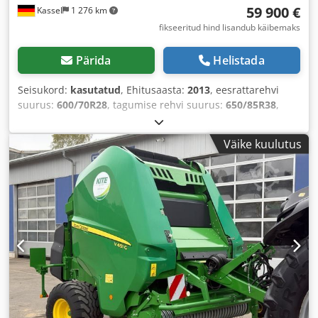
59 900 €
Kassel
1 276 km
fikseeritud hind lisandub käibemaks
Pärida
Helistada
Seisukord:
kasutatud
, Ehitusaasta:
2013
, eesrattarehvi
suurus:
600/70R28
, tagumise rehvi suurus:
650/85R38
,
Varustus:
suruõhupidur
,
Väike kuulutus