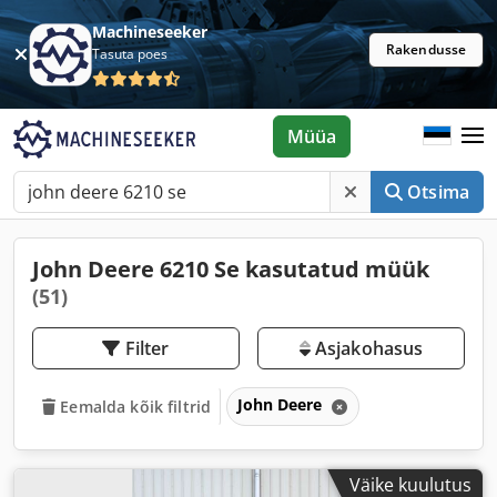
Machineseeker
Rakendusse
Tasuta poes
Müüa
Otsima
John Deere 6210 Se kasutatud müük
(51)
Filter
Asjakohasus
John Deere
Eemalda kõik filtrid
Väike kuulutus