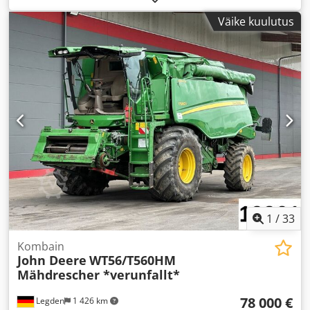
km
, telje konfiguratsioon:
3 telge
, istekohtade arv:
1
,
Väike kuulutus
Varustus:
kabiin, kraana
,
1
/
33
Kombain
John Deere
WT56/T560HM
Mähdrescher *verunfallt*
78 000 €
Legden
1 426 km