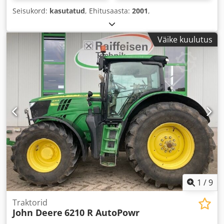
Seisukord:
kasutatud
, Ehitusaasta:
2001
,
Väike kuulutus
1
/
9
Traktorid
John Deere
6210 R AutoPowr