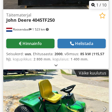
1
/
10
Täitematerjal
John Deere
4045TF250
Roosendaal
1 523 km
Hinnainfo
Helistada
Seisukord:
uus
, Ehitusaasta:
2000
, võimsus:
85 kW (115,57
hj)
, kogupikkus:
2 800 mm
, kogulaius:
1 400 mm
,
kogukõrgus:
1 850 mm
,
Väike kuulutus