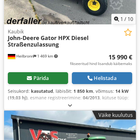
1
/
10
Kaubik
John-Deere
Gator HPX Diesel
Straßenzulassung
15 990 €
Heilbronn
1 469 km
fikseeritud hind lisandub käibemaks
Pärida
Helistada
Seisukord:
kasutatud
, läbisõit:
1 850 km
, võimsus:
14 kW
(19,03 hj)
, esmane registreerimine:
04/2013
, kütuse tüüp:
diisel
, kogumass:
1 385 kg
, värv:
roheline
, ülekande tüüp:
mehaaniline
, vedrustus:
muu
, istekohtade arv:
2
,
Väike kuulutus
töötunnid:
1 850 h
, Varustus:
haagise haakeseade,
nelikvedu
,