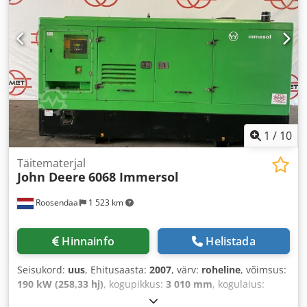
1
/
10
Täitematerjal
John Deere
6068 Immersol
Roosendaal
1 523 km
Hinnainfo
Helistada
Seisukord:
uus
, Ehitusaasta:
2007
, värv:
roheline
, võimsus:
190 kW (258,33 hj)
, kogupikkus:
3 010 mm
, kogulaius:
1 600 mm
, kogukõrgus:
2 000 mm
,