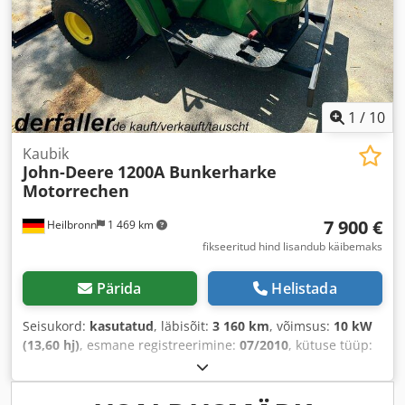
1
/
10
Kaubik
John-Deere
1200A Bunkerharke
Motorrechen
7 900 €
Heilbronn
1 469 km
fikseeritud hind lisandub käibemaks
Pärida
Helistada
Seisukord:
kasutatud
, läbisõit:
3 160 km
, võimsus:
10 kW
(13,60 hj)
, esmane registreerimine:
07/2010
, kütuse tüüp:
bensiin
, värv:
roheline
, ülekande tüüp:
automaatne
,
vedrustus:
muu
, istekohtade arv:
1
, töötunnid:
3 160 h
,