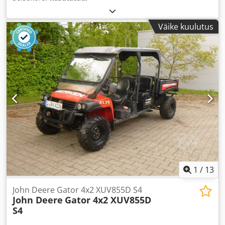
Väike kuulutus
1
/
13
John Deere Gator 4x2 XUV855D S4
John Deere
Gator 4x2 XUV855D
S4