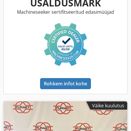
USALDUSMÄRK
Machineseeker sertifitseeritud edasimüüjad
Rohkem infot kohe
Väike kuulutus