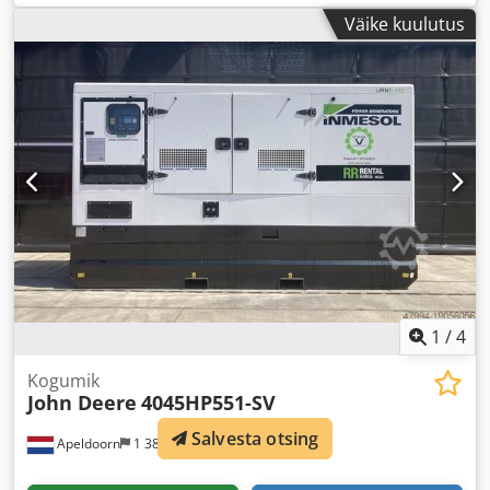
Väike kuulutus
1
/
4
Kogumik
John Deere
4045HP551-SV
Salvesta otsing
Apeldoorn
1 387 km