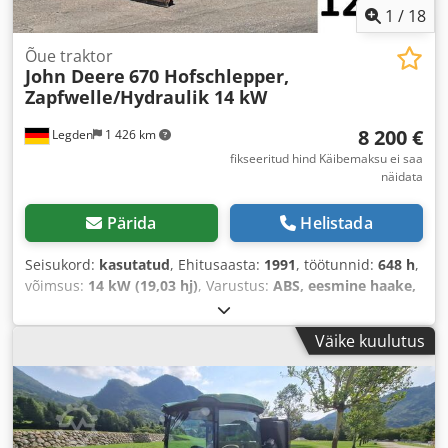
1
/
18
Õue traktor
John Deere
670 Hofschlepper,
Zapfwelle/Hydraulik 14 kW
8 200 €
Legden
1 426 km
fikseeritud hind Käibemaksu ei saa
näidata
Pärida
Helistada
Seisukord:
kasutatud
, Ehitusaasta:
1991
, töötunnid:
648 h
,
võimsus:
14 kW (19,03 hj)
, Varustus:
ABS, eesmine haake,
kabiin, nelikvedu
,
Väike kuulutus