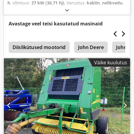
h
, võimsus:
27 kW (36,71 hj)
, Varustus:
kabiin, nelikvedu
,
Avastage veel teisi kasutatud masinaid
i
Diislikütused mootorid
John Deere
John De
Väike kuulutus