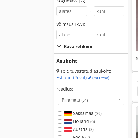
Kogumass [kg]:
-
Võimsus [kW]:
-
Kuva rohkem
Asukoht
Teie tuvastatud asukoht:
Estland (Reval)
(muutma)
raadius:
 Deere 1435
John Deere 110
John Deere 1075
Piiramatu
(51)
Saksamaa
(39)
Holland
(6)
Austria
(3)
Poola
(2)