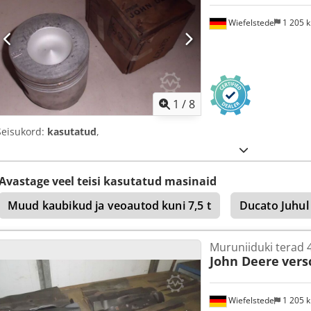
Wiefelstede
1 205 
1
/
8
Seisukord:
kasutatud
,
Avastage veel teisi kasutatud masinaid
Muud kaubikud ja veoautod kuni 7,5 t
Ducato Juhul
Muruniiduki terad 4
John Deere
vers
Wiefelstede
1 205 