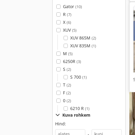
Gator
(10)
R
(7)
X
(6)
XUV
(5)
XUV 865M
(2)
XUV 835M
(1)
M
(5)
6250R
(3)
S
(2)
S 700
(1)
T
(2)
F
(2)
0
(2)
6210 R
(1)
Kuva rohkem
Hind:
-