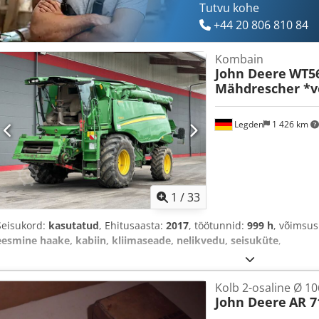
Tutvu kohe
+44 20 806 810 84
Kombain
John Deere
WT5
Mähdrescher *v
Legden
1 426 km
1
/
33
Seisukord:
kasutatud
, Ehitusaasta:
2017
, töötunnid:
999 h
, võimsus
eesmine haake, kabiin, kliimaseade, nelikvedu, seisuküte
,
Kolb 2-osaline Ø 1
John Deere
AR 7