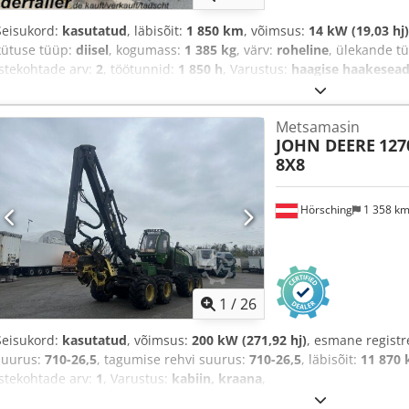
Seisukord:
kasutatud
, läbisõit:
1 850 km
, võimsus:
14 kW (19,03 hj)
kütuse tüüp:
diisel
, kogumass:
1 385 kg
, värv:
roheline
, ülekande t
istekohtade arv:
2
, töötunnid:
1 850 h
, Varustus:
haagise haakesead
Metsamasin
JOHN DEERE
127
8X8
Hörsching
1 358 k
1
/
26
Seisukord:
kasutatud
, võimsus:
200 kW (271,92 hj)
, esmane regist
suurus:
710-26,5
, tagumise rehvi suurus:
710-26,5
, läbisõit:
11 870
istekohtade arv:
1
, Varustus:
kabiin, kraana
,