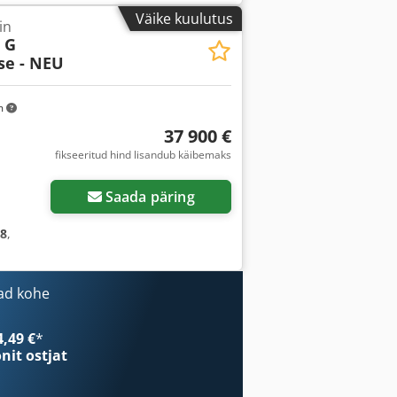
Väike kuulutus
in
 G
se - NEU
m
37 900 €
fikseeritud hind lisandub käibemaks
Saada päring
28
,
ad kohe
4,49 €
*
onit ostjat