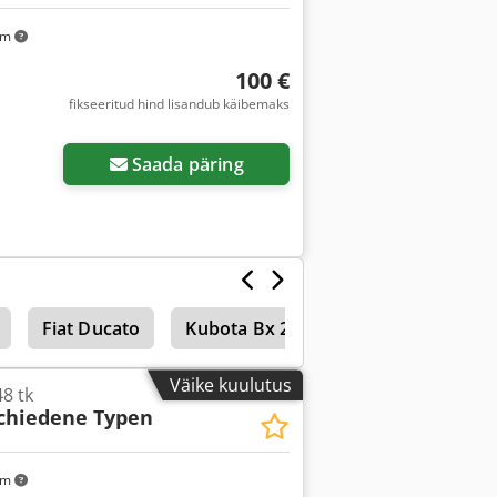
km
100 €
fikseeritud hind lisandub käibemaks
Saada päring
Fiat Ducato
Kubota Bx 2350 D
Kubota Bx 2
Väike kuulutus
8 tk
chiedene Typen
km