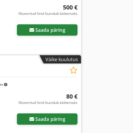
500 €
fikseeritud hind lisandub käibemaks
Küsi lisapilte
Saada päring
Väike kuulutus
km
80 €
fikseeritud hind lisandub käibemaks
Saada päring