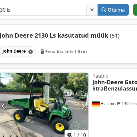
Otsima
John Deere 2130 Ls kasutatud müük
(51)
John Deere
Eemalda kõik filtrid
Kaubik
John-Deere
Gato
Straßenzulassu
Heilbronn
1 469 k
1
/
10