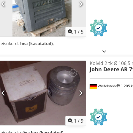
1
/
5
Seisukord:
hea (kasutatud)
,
Kolvid 2 tk Ø 106,5
John Deere
AR 7
Wiefelstede
1 205 
1
/
9
Seisukord:
väga hea (kasutatud)
,