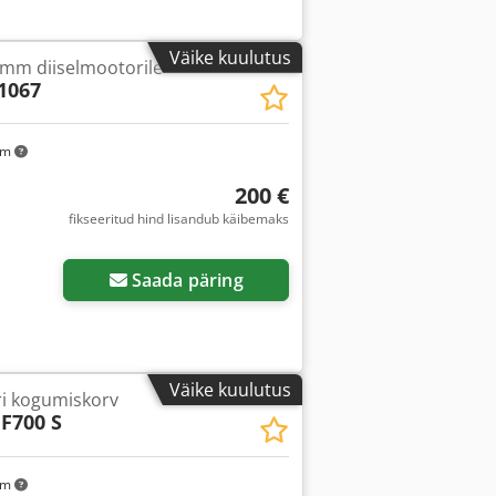
Väike kuulutus
5 mm diiselmootorile
1067
km
200 €
fikseeritud hind lisandub käibemaks
Saada päring
Väike kuulutus
ri kogumiskorv
F700 S
km