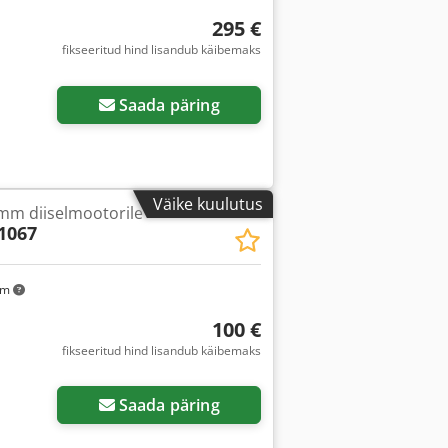
295 €
fikseeritud hind lisandub käibemaks
Saada päring
Väike kuulutus
 mm diiselmootorile
1067
km
100 €
fikseeritud hind lisandub käibemaks
Saada päring