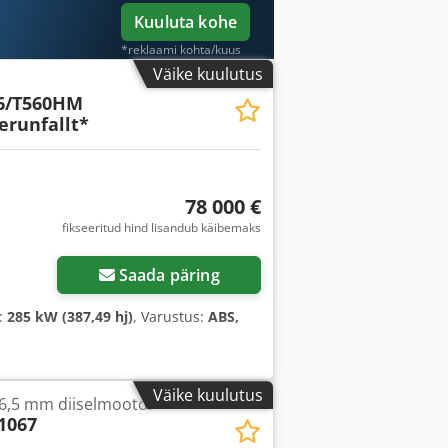
Kuuluta kohe
*reklaami kohta/kuus
Väike kuulutus
6/T560HM
erunfallt*
78 000 €
fikseeritud hind lisandub käibemaks
Saada päring
:
285 kW (387,49 hj)
, Varustus:
ABS,
Väike kuulutus
06,5 mm diiselmootor
1067