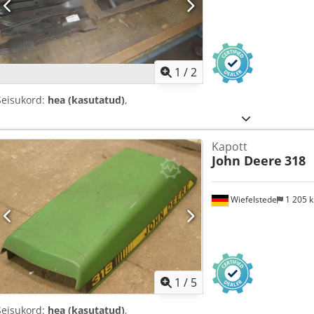
1
/
2
Seisukord:
hea (kasutatud)
,
Kapott
John Deere
318
Wiefelstede
1 205 
1
/
5
Seisukord:
hea (kasutatud)
,