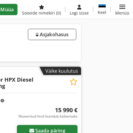
Müüa
Keel
Soovide nimekiri
(0)
Logi sisse
Menüü
Asjakohasus
Väike kuulutus
r HPX Diesel
ng
m
15 990 €
fikseeritud hind lisandub käibemaks
Saada päring