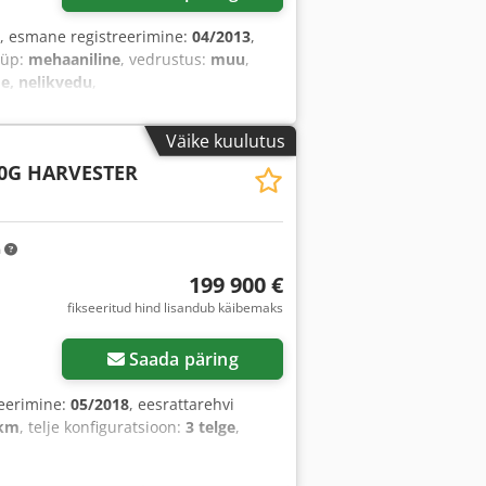
, esmane registreerimine:
04/2013
,
üüp:
mehaaniline
, vedrustus:
muu
,
e, nelikvedu
,
Väike kuulutus
0G HARVESTER
m
199 900 €
fikseeritud hind lisandub käibemaks
Saada päring
reerimine:
05/2018
, eesrattarehvi
 km
, telje konfiguratsioon:
3 telge
,