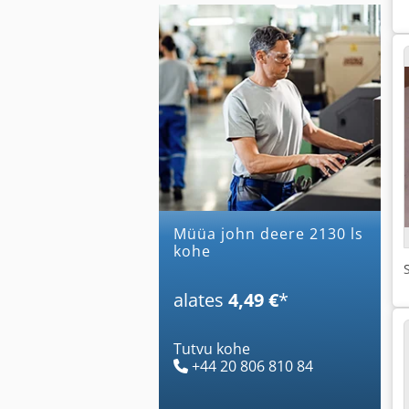
Müüa john deere 2130 ls
kohe
alates
4,49 €
*
Tutvu kohe
+44 20 806 810 84