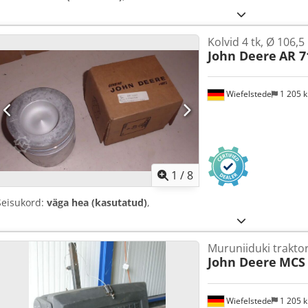
Kolvid 4 tk, Ø 106,
John Deere
AR 7
Wiefelstede
1 205 
1
/
8
Seisukord:
väga hea (kasutatud)
,
Muruniiduki trakto
John Deere
MCS 
Wiefelstede
1 205 