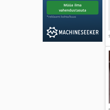
müüa ilma
vahendustasuta
*reklaami kohta/kuus