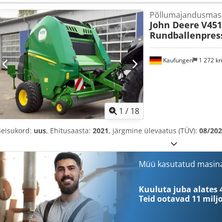
Põllumajandusmas
John Deere
V451
Rundballenpres
Kaufungen
1 272 k
1
/
18
Seisukord:
uus
, Ehitusaasta:
2021
, järgmine ülevaatus (TÜV):
08/20
Müü kasutatud masin
Kuuluta juba alates 
Teid ootavad
11 milj