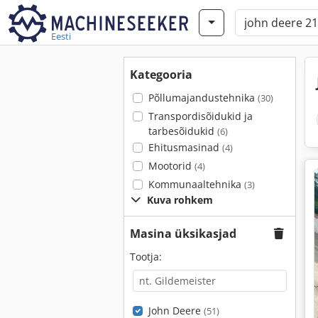
Eesti
Kategooria
Põllumajandustehnika
(30)
Transpordisõidukid ja
tarbesõidukid
(6)
Ehitusmasinad
(4)
Mootorid
(4)
Kommunaaltehnika
(3)
Kuva rohkem
Masina üksikasjad
Tootja:
John Deere
(51)