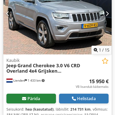
1
/
15
Kaubik
Jeep
Grand Cherokee 3.0 V6 CRD
Overland 4x4 Grijsken...
15 950 €
Lienden
1 433 km
VB lisandub käibemaks
Pärida
Helistada
Seisukord:
hea (kasutatud)
, läbisõit:
214 731 km
, võimsus:
184 kW (250,17 hj)
, esmane registreerimine:
11/2014
,