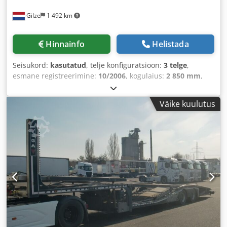
Gilze
1 492 km
Hinnainfo
Helistada
Seisukord:
kasutatud
, telje konfiguratsioon:
3 telge
,
esmane registreerimine:
10/2006
, kogulaius:
2 850 mm
,
vedrustus:
muu
, rehvi suurus:
285/70R19.5
, värv:
must
,
Ehitusaasta:
2006
, Varustus:
ABS
,
Väike kuulutus