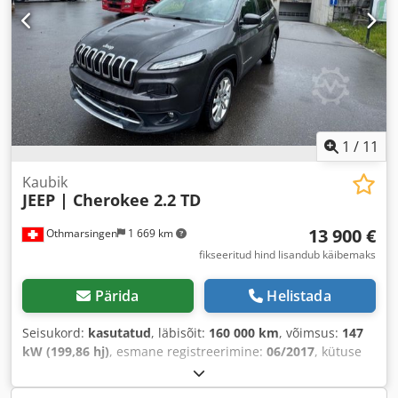
1
/
11
Kaubik
JEEP | Cherokee 2.2 TD
13 900 €
Othmarsingen
1 669 km
fikseeritud hind lisandub käibemaks
Pärida
Helistada
Seisukord:
kasutatud
, läbisõit:
160 000 km
, võimsus:
147
kW (199,86 hj)
, esmane registreerimine:
06/2017
, kütuse
tüüp:
diisel
, kogumass:
3 500 kg
, ülekande tüüp:
automaatne
, heitmeklass:
Euro 6
, Varustus:
tahmafilter
,