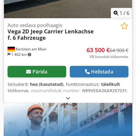
1
/
6
Auto vedava poolhaagis
Vega
2D Jeep Carrier Lenkachse
f. 6 Fahrzeuge
63 500 €
Karlstein am Main
64 900 €
1 402 km
VB lisandub käibemaks
Pärida
Helistada
Seisukord:
hea (kasutatud)
, Funktsionaalsus:
täielikult
töökorras
, masina/sõiduki number:
NR9VEGA26AR257231
,
tühimass:
9 800 kg
, maksimaalne kandevõime:
28 200 kg
,
kogumass:
38 000 kg
, telje konfiguratsioon:
2 teljed
,
lubatud teljekoormus (tels 1):
10 000 kg
, lubatud
teljekoormus (töö 2):
10 000 kg
, esmane registreerimine:
01/2025
, järgmine ülevaatus (TÜV):
02/2027
, laadimisruumi
pikkus:
13 600 mm
, laadimisruumi laius:
2 550 mm
,
vedrustus:
õhk
, rehvi suurus:
245/70 R 17.5
, rehvi