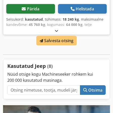
Pärida
Helistada
Seisukord:
kasutatud
, tühimass:
18 240 kg
, maksimaalne
kandevõime:
45 760 kg
, kogumass:
64 000 kg
, telje
konfiguratsioon:
3 telge
, esmane registreerimine:
02/2012
,
laadimisruumi pikkus:
12 120 mm
, laadimisruumi laius:
Salvesta otsing
2 740 mm
, laadruumi kõrgus:
550 mm
, rehvi suurus:
285/70R19.5
, värv:
punane
, läbisõit:
1 001 km
, ülekande
tüüp:
muu
, juhi kabiin:
muu
, Varustus:
ABS
,
Kasutatud Jeep
(8)
Nüüd otsige kogu Machineseeker rohkem kui
200 000 kasutatud masinaga.
Otsima