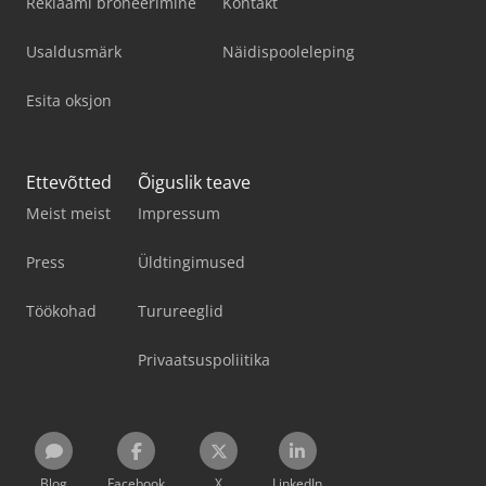
Reklaami broneerimine
Kontakt
Usaldusmärk
Näidispooleleping
Esita oksjon
Ettevõtted
Õiguslik teave
Meist meist
Impressum
Press
Üldtingimused
Töökohad
Turureeglid
Privaatsuspoliitika
Blog
Facebook
X
LinkedIn