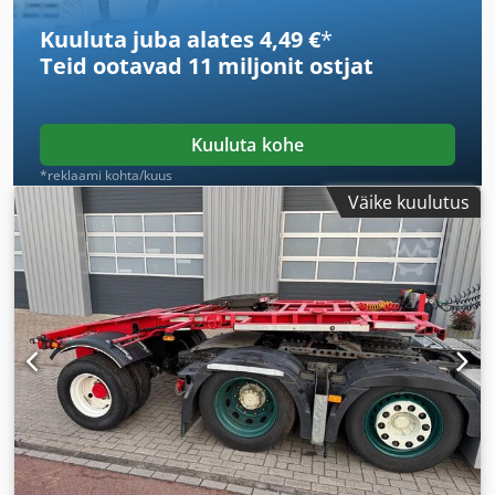
seisukord:
70 protsent
, maksimaalne kiirus:
90 km/h
, värv:
Kuuluta juba alates 4,49 €
*
hall
, haagise pidur:
piduritega haagis
, Ehitusaasta:
2024
,
Teid ootavad
11 miljonit ostjat
Varustus:
ABS
,
Kuuluta kohe
*reklaami kohta/kuus
Väike kuulutus