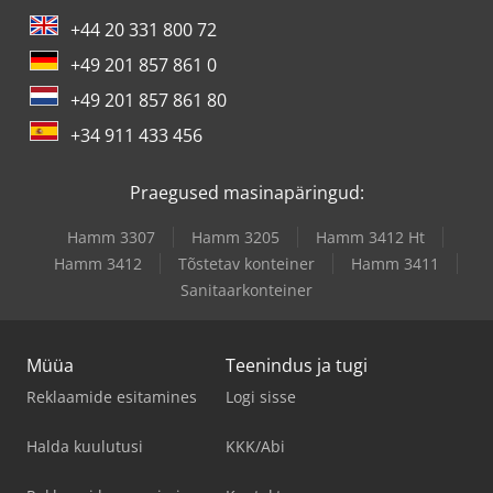
+44 20 331 800 72
+49 201 857 861 0
+49 201 857 861 80
+34 911 433 456
Praegused masinapäringud:
Hamm 3307
Hamm 3205
Hamm 3412 Ht
Hamm 3412
Tõstetav konteiner
Hamm 3411
Sanitaarkonteiner
Müüa
Teenindus ja tugi
Reklaamide esitamines
Logi sisse
Halda kuulutusi
KKK/Abi