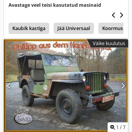
Avastage veel teisi kasutatud masinaid
s
Kaubik kastiga
Jää Universaal
Koormuse Un
Väike kuulutus
1
/
7