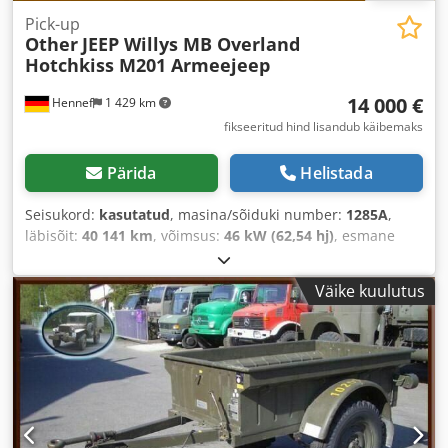
Pick-up
Other
JEEP Willys MB Overland
Hotchkiss M201 Armeejeep
14 000 €
Hennef
1 429 km
fikseeritud hind lisandub käibemaks
Pärida
Helistada
Seisukord:
kasutatud
, masina/sõiduki number:
1285A
,
läbisõit:
40 141 km
, võimsus:
46 kW (62,54 hj)
, esmane
registreerimine:
01/1964
, kütuse tüüp:
bensiin
, värv:
roheline
, ülekande tüüp:
mehaaniline
, Varustus:
haagise
Väike kuulutus
haakeseade, nelikvedu
,