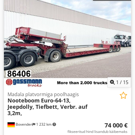
1
/
15
Madala platvormiga poolhaagis
Nooteboom
Euro-64-13,
Jeepdolly, Tiefbett, Verbr. auf
3,2m,
74 000 €
Bovenden
1 232 km
fikseeritud hind lisandub käibemaks