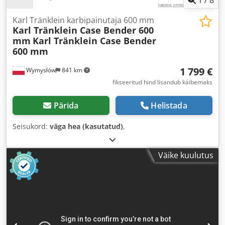
1
/
8
Karl Tränklein karbipainutaja 600 mm
Karl Tränklein Case Bender 600
mm
Karl Tränklein Case Bender
600 mm
1 799 €
Wymysłów
841 km
fikseeritud hind lisandub käibemaks
Pärida
Helistada
Seisukord:
väga hea (kasutatud)
,
Väike kuulutus