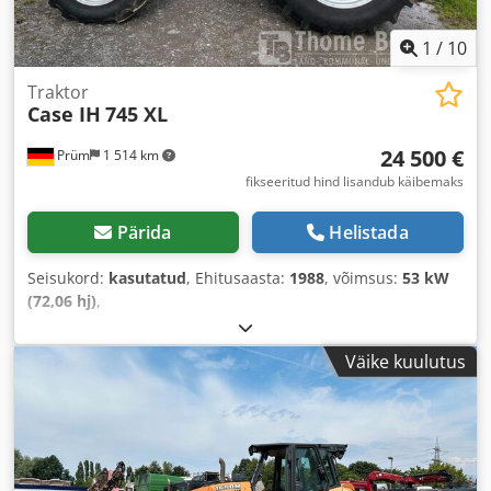
1
/
10
Traktor
Case IH
745 XL
24 500 €
Prüm
1 514 km
fikseeritud hind lisandub käibemaks
Pärida
Helistada
Seisukord:
kasutatud
, Ehitusaasta:
1988
, võimsus:
53 kW
(72,06 hj)
,
Väike kuulutus