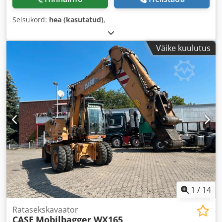
Seisukord:
hea (kasutatud)
,
Väike kuulutus
1
/
14
Ratasekskavaator
CASE
Mobilbagger WX165