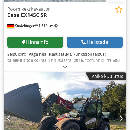
Roomikekskavaator
Case
CX145C SR
Sindelfingen
1 518 km
Hinnainfo
Helistada
Seisukord:
väga hea (kasutatud)
, Funktsionaalsus:
täielikult töökorras
, Ehitusaasta:
2016
, töötunnid:
11 500
h
,
Väike kuulutus