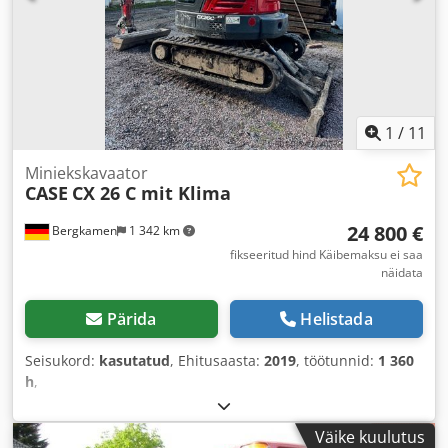
1
/
11
Miniekskavaator
CASE
CX 26 C mit Klima
24 800 €
Bergkamen
1 342 km
fikseeritud hind Käibemaksu ei saa
näidata
Pärida
Helistada
Seisukord:
kasutatud
, Ehitusaasta:
2019
, töötunnid:
1 360
h
,
Väike kuulutus