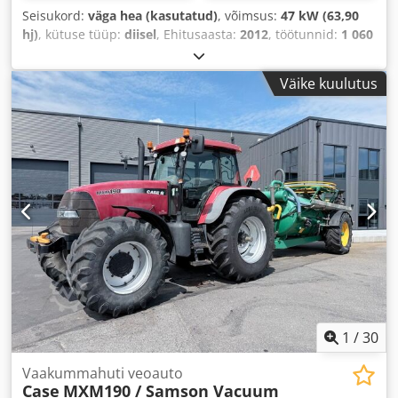
Seisukord:
väga hea (kasutatud)
, võimsus:
47 kW (63,90
hj)
, kütuse tüüp:
diisel
, Ehitusaasta:
2012
, töötunnid:
1 060
h
,
Väike kuulutus
1
/
30
Vaakummahuti veoauto
Case
MXM190 / Samson Vacuum