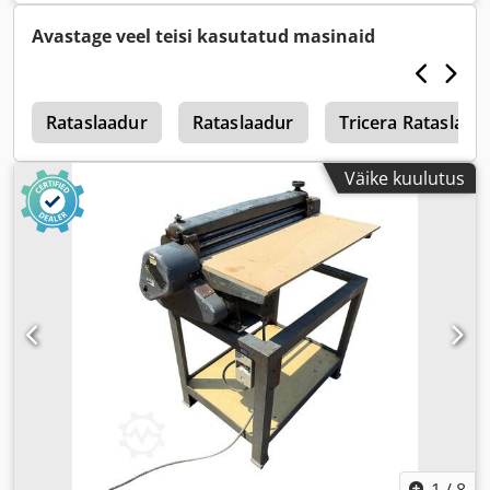
Avastage veel teisi kasutatud masinaid
i
Rataslaadur
Rataslaadur
Tricera Rataslaad
Väike kuulutus