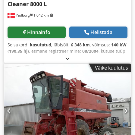
Cleaner 8000 L
Padborg
1 042 km
Hinnainfo
Helistada
Seisukord:
kasutatud
, läbisõit:
6 348 km
, võimsus:
140 kW
(190,35 hj)
, esmane registreerimine:
08/2004
, kütuse tüüp:
diisel
, Ehitusaasta:
2004
,
Väike kuulutus