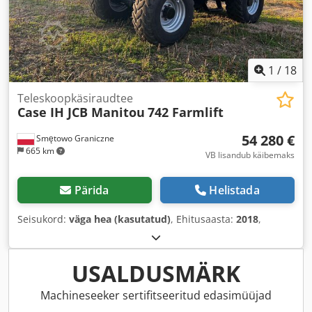
1
/
18
Teleskoopkäsiraudtee
Case IH JCB Manitou
742 Farmlift
54 280 €
Smętowo Graniczne
665 km
VB lisandub käibemaks
Pärida
Helistada
Seisukord:
väga hea (kasutatud)
, Ehitusaasta:
2018
,
USALDUSMÄRK
Machineseeker sertifitseeritud edasimüüjad