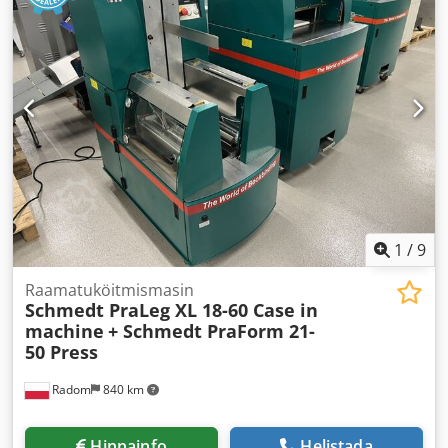
1
/
9
Raamatuköitmismasin
Schmedt PraLeg XL 18-60 Case in
machine
+ Schmedt PraForm 21-
50 Press
Radom
840 km
Hinnainfo
Helistada