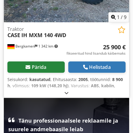
1
/
9
Traktor
CASE
IH MXM 140 4WD
25 900 €
Bergkamen
1 342 km
fikseeritud hind lisandub käibemaks
Pärida
Helistada
Seisukord:
kasutatud
, Ehitusaasta:
2005
, töötunnid:
8 900
h
, võimsus:
109 kW (148,20 hj)
, Varustus:
ABS, kabiin,
kliimaseade, nelikvedu
,
Tänu professionaalsele reklaamile ja
suurele andmebaasile leiab