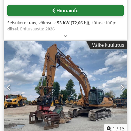
Hinnainfo
Seisukord:
uus
, võimsus:
53 kW (72,06 hj)
, kütuse tüüp:
diisel
, Ehitusaasta:
2026
,
Väike kuulutus
1
/
13