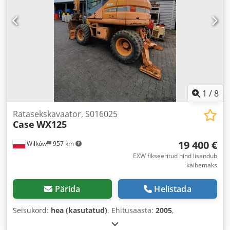
1
/
8
Ratasekskavaator, S016025
Case
WX125
19 400 €
Wilków
957 km
EXW fikseeritud hind lisandub
käibemaks
Pärida
Helistada
Seisukord:
hea (kasutatud)
, Ehitusaasta:
2005
,