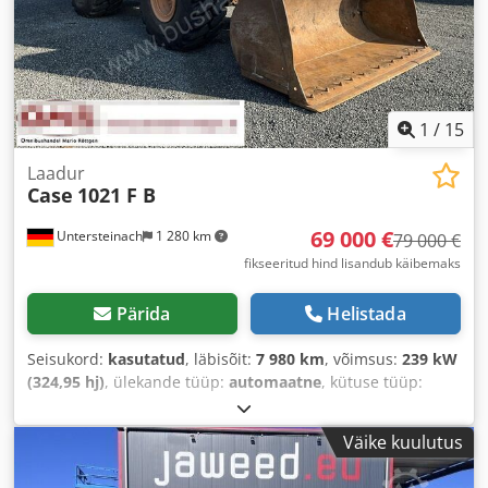
1
/
15
Laadur
Case
1021 F B
69 000 €
Untersteinach
1 280 km
79 000 €
fikseeritud hind lisandub käibemaks
Pärida
Helistada
Seisukord:
kasutatud
, läbisõit:
7 980 km
, võimsus:
239 kW
(324,95 hj)
, ülekande tüüp:
automaatne
, kütuse tüüp:
diisel
, värv:
kollane
, esmane registreerimine:
01/2013
,
Ehitusaasta:
2013
, Varustus:
kliimaseade
,
Väike kuulutus