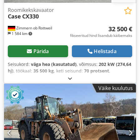
Roomikekskavaator
Case
CX330
32 500 €
Zimmern ob Rottweil
1 584 km
fikseeritud hind lisandub käibemaks
Pärida
Helistada
Seisukord:
väga hea (kasutatud)
, võimsus:
202 kW (274,64
hj)
, töökaal:
35 500 kg
, keti seisund:
70 protsent
,
Ehitusaasta:
2006
, töötunnid:
9 139 h
, Varustus:
kliimaseade
,
Väike kuulutus