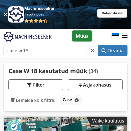
Machineseeker
Rakendusse
Tasuta poes
Müüa
Otsima
Case W 18 kasutatud müük
(34)
Filter
Asjakohasus
Case
Eemalda kõik filtrid
Väike kuulutus