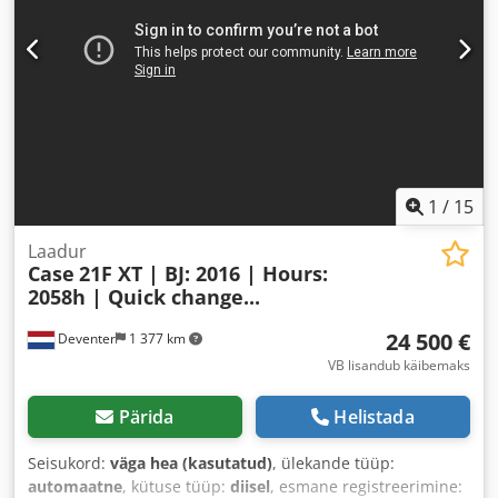
1
/
15
Laadur
Case
21F XT | BJ: 2016 | Hours:
2058h | Quick change...
24 500 €
Deventer
1 377 km
VB lisandub käibemaks
Pärida
Helistada
Seisukord:
väga hea (kasutatud)
, ülekande tüüp:
automaatne
, kütuse tüüp:
diisel
, esmane registreerimine: