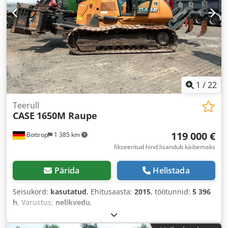
1
/
22
Teerull
CASE
1650M Raupe
119 000 €
Bottrop
1 385 km
fikseeritud hind lisandub käibemaks
Pärida
Helistada
Seisukord:
kasutatud
, Ehitusaasta:
2015
, töötunnid:
5 396
h
, Varustus:
nelikvedu
,