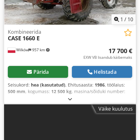
1
/
10
Kombineerida
CASE
1660 E
17 700 €
Wilków
957 km
EXW VB lisandub käibemaks
Pärida
Helistada
Seisukord:
hea (kasutatud)
, Ehitusaasta:
1986
, töölaius:
500 mm
, kogumass:
12 500 kg
, masina/sõiduki number:
017128
,
Väike kuulutus