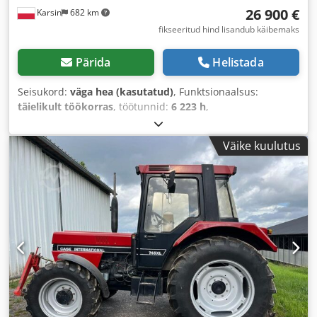
26 900 €
Karsin
682 km
fikseeritud hind lisandub käibemaks
Pärida
Helistada
Seisukord:
väga hea (kasutatud)
, Funktsionaalsus:
täielikult töökorras
, töötunnid:
6 223 h
,
Väike kuulutus