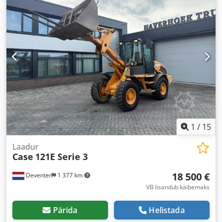
1
/
15
Laadur
Case
121E Serie 3
18 500 €
Deventer
1 377 km
VB lisandub käibemaks
Pärida
Helistada