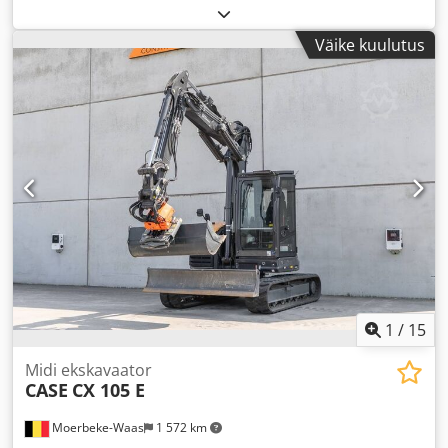
06/2016
, Ehitusaasta:
2016
, töötunnid:
2 058 h
, Varustus:
kabiin
,
Väike kuulutus
1
/
15
Midi ekskavaator
CASE
CX 105 E
Moerbeke-Waas
1 572 km