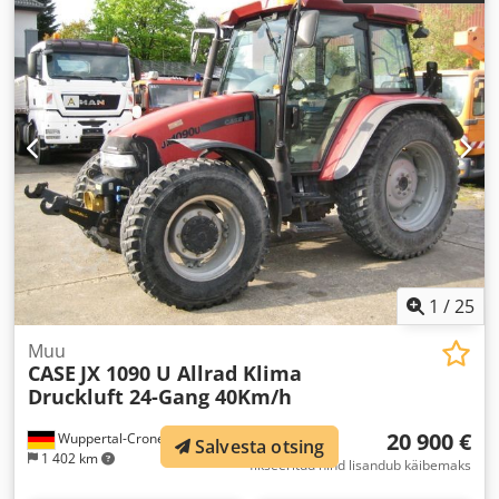
1
/
25
Muu
CASE
JX 1090 U Allrad Klima
Druckluft 24-Gang 40Km/h
20 900 €
Wuppertal-Cronenberg
Salvesta otsing
1 402 km
fikseeritud hind lisandub käibemaks