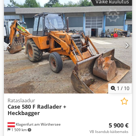
Väike kuulutus
1
/
10
Rataslaadur
Case 580 F Radlader +
Heckbagger
5 900 €
Klagenfurt am Wörthersee
1 509 km
VB lisandub käibemaks