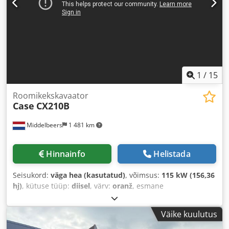
1
/
15
Roomikekskavaator
Case
CX210B
Middelbeers
1 481 km
Hinnainfo
Helistada
Seisukord:
väga hea (kasutatud)
, võimsus:
115 kW (156,36
hj)
, kütuse tüüp:
diisel
, värv:
oranž
, esmane
registreerimine:
07/2013
, Ehitusaasta:
2012
, töötunnid:
15 109 h
,
Väike kuulutus