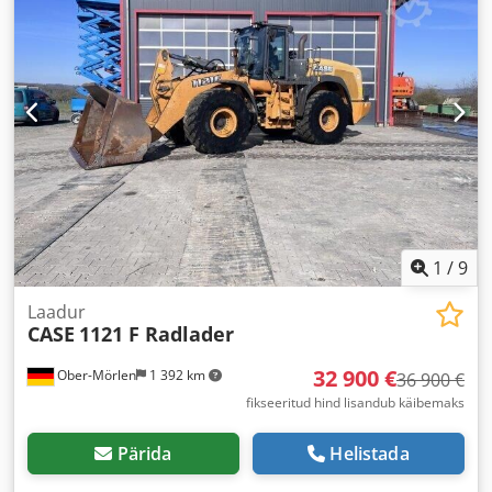
1
/
9
Laadur
CASE
1121 F Radlader
32 900 €
Ober-Mörlen
1 392 km
36 900 €
fikseeritud hind lisandub käibemaks
Pärida
Helistada