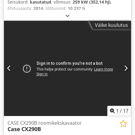
Seisukord:
kasutatud
, võimsus:
259 kW (352,14 hj)
,
Ehitusaasta:
2014
, töötunnid:
10 237 h
,
Väike kuulutus
1
/
17
CASE CX290B roomikekskavaator
Case
CX290B