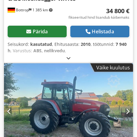
34 800 €
Bottrop
1 385 km
fikseeritud hind lisandub käibemaks
Pärida
Helistada
Seisukord:
kasutatud
, Ehitusaasta:
2010
, töötunnid:
7 940
h
, Varustus:
ABS, nelikvedu
,
Väike kuulutus