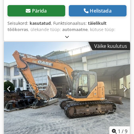
Pärida
Helistada
Seisukord:
kasutatud
, Funktsionaalsus:
täielikult
töökorras
, ülekande tüüp:
automaatne
, kütuse tüüp:
diisel
, töökaal:
7 500 kg
, telje konfiguratsioon:
4x2
, esmane
registreerimine:
10/1977
, Ehitusaasta:
1977
, Varustus:
Väike kuulutus
hüdraulika
,
1
/
9