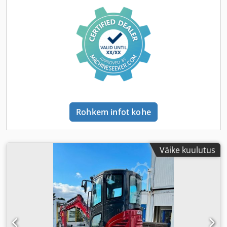
Rohkem infot kohe
Väike kuulutus