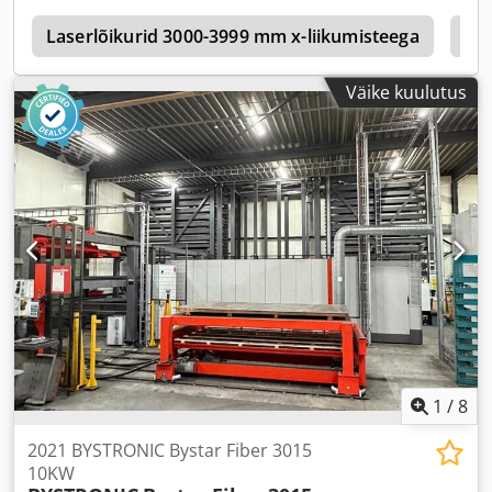
r
Laserlõikurid 3000-3999 mm x-liikumisteega
Bys
Väike kuulutus
1
/
8
2021 BYSTRONIC Bystar Fiber 3015
10KW