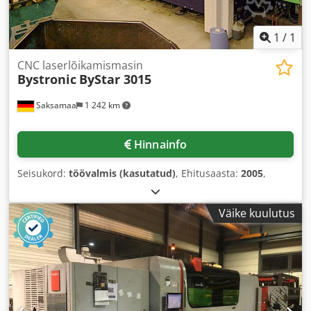
1
/
1
CNC laserlõikamismasin
Bystronic
ByStar 3015
Saksamaa
1 242 km
Hinnainfo
Seisukord:
töövalmis (kasutatud)
, Ehitusaasta:
2005
,
Väike kuulutus