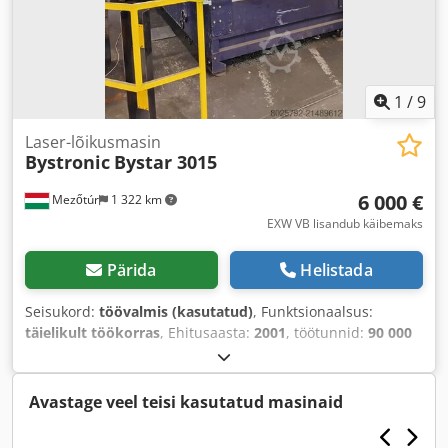
1
/
9
Laser-lõikusmasin
Bystronic
Bystar 3015
6 000 €
Mezőtúr
1 322 km
EXW VB lisandub käibemaks
Pärida
Helistada
Seisukord:
töövalmis (kasutatud)
, Funktsionaalsus:
täielikult töökorras
, Ehitusaasta:
2001
, töötunnid:
90 000
h
, laserivõimsus:
4 000 W
, lehtmetalli paksus (maks.):
12
mm
, laua pikkus:
3 000 mm
, laua laius:
1 500 mm
,
võimsus:
4 kW (5,44 hj)
,
Avastage veel teisi kasutatud masinaid