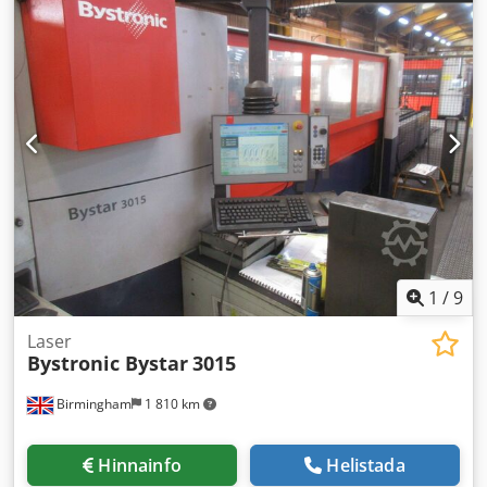
1
/
9
Laser
Bystronic Bystar
3015
Birmingham
1 810 km
Hinnainfo
Helistada