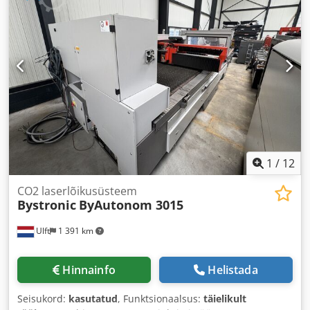
1
/
12
CO2 laserlõikusüsteem
Bystronic
ByAutonom 3015
Ulft
1 391 km
Hinnainfo
Helistada
Seisukord:
kasutatud
, Funktsionaalsus:
täielikult