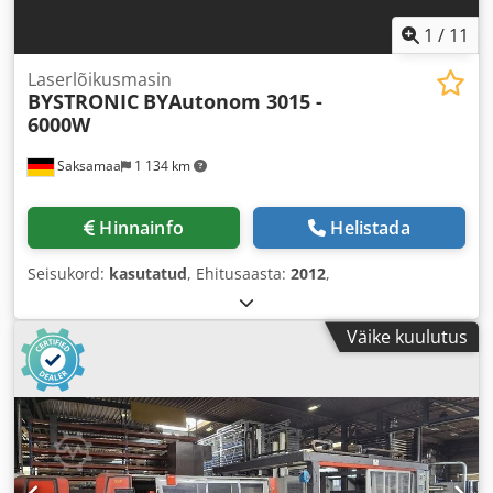
1
/
11
Laserlõikusmasin
BYSTRONIC
BYAutonom 3015 -
6000W
Saksamaa
1 134 km
Hinnainfo
Helistada
Seisukord:
kasutatud
, Ehitusaasta:
2012
,
Väike kuulutus