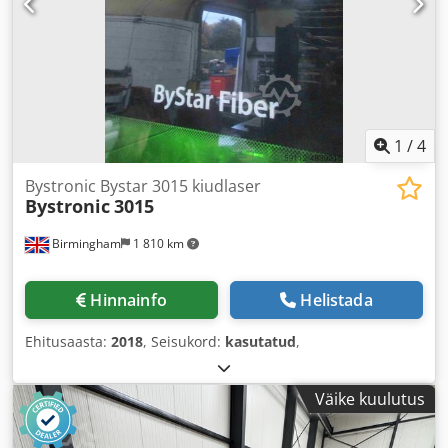
1
/
4
Bystronic Bystar 3015 kiudlaser
Bystronic
3015
Birmingham
1 810 km
Hinnainfo
Helistada
Ehitusaasta:
2018
, Seisukord:
kasutatud
,
Väike kuulutus