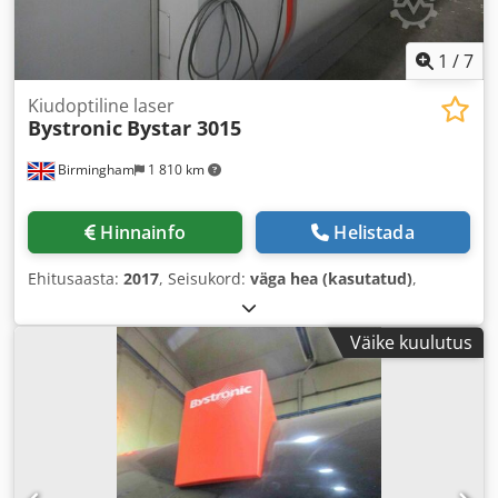
1
/
7
Kiudoptiline laser
Bystronic
Bystar 3015
Birmingham
1 810 km
Hinnainfo
Helistada
Ehitusaasta:
2017
, Seisukord:
väga hea (kasutatud)
,
Väike kuulutus