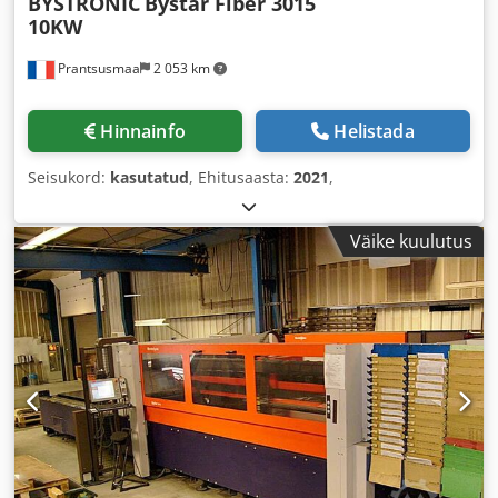
BYSTRONIC
Bystar Fiber 3015
10KW
Prantsusmaa
2 053 km
Hinnainfo
Helistada
Seisukord:
kasutatud
, Ehitusaasta:
2021
,
Väike kuulutus