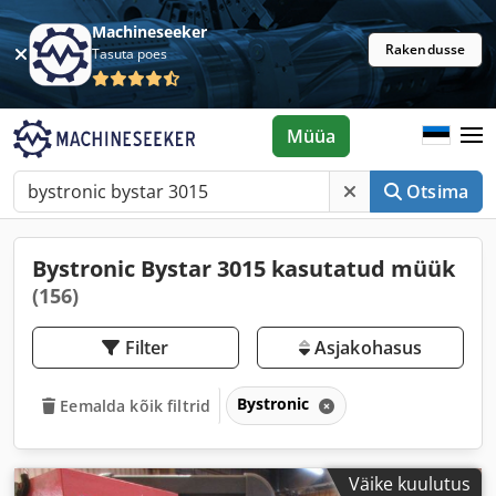
Machineseeker
Rakendusse
Tasuta poes
Müüa
Otsima
Bystronic Bystar 3015 kasutatud müük
(156)
Filter
Asjakohasus
Bystronic
Eemalda kõik filtrid
Väike kuulutus