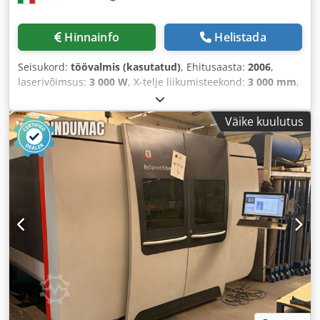
Hinnainfo
Helistada
Seisukord:
töövalmis (kasutatud)
, Ehitusaasta:
2006
,
laserivõimsus:
3 000 W
, X-telje liikumisteekond:
3 000 mm
,
Y-telje liikumisteekond:
1 500 mm
, telgede arv:
3
, See 3-
teljeline Bystronic Bysprint 3015 CO₂-laserlõikemasin on
Väike kuulutus
valmistatud 2006. aastal. Selle tööala mõõtmed on 3 000 ×
1 500 mm ning masin on varustatud automaatse laua
vahetajaga ja kahe lõikepea. Masina maksimaalne
lõikamisvõime on roostevabast terasest 12 mm ja pehmest
terasest 20 mm. Kui soovite kvaliteetset lõikamisvõimalust,
kaaluge meie müügis oleva Bystronic Bysprint 3015 masina
ostmist. Lisateabe saamiseks võtke meiega ühendust. •
Tööala: 3 000 × 1 500 mm • Lõikepäid: 2 (5" ja 7,5") •
Funktsioonid/valikud: lõikekontroll; adaptiivne peegli
ümbersuunamine; MCS; STL • Resonator: kaasas • Lõikepea
jahutussüsteem: kaasas • Turbini töötundide arv: umbes 7
000 tundi • Maksimaalne lõikamisvõime: • Pehme teras:
kuni 20 mm (pidev töö) • Roostevaba teras: kuni 12 mm