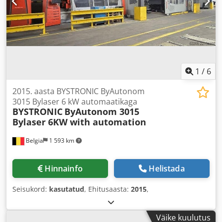
1
/
6
2015. aasta BYSTRONIC ByAutonom
3015 Bylaser 6 kW automaatikaga
BYSTRONIC
ByAutonom 3015
Bylaser 6KW with automation
Belgia
1 593 km
Hinnainfo
Helistada
Seisukord:
kasutatud
, Ehitusaasta:
2015
,
Väike kuulutus