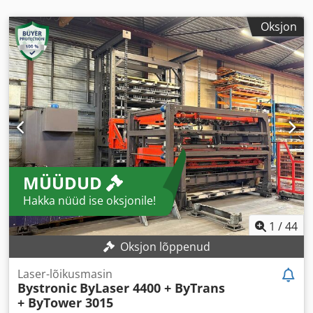
Oksjon
MÜÜDUD
Hakka nüüd ise oksjonile!
1
/
44
Oksjon lõppenud
Laser-lõikusmasin
Bystronic
ByLaser 4400 + ByTrans
+ ByTower 3015