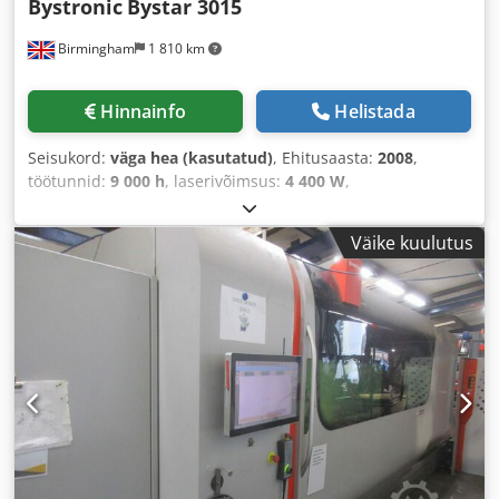
Bystronic
Bystar 3015
Birmingham
1 810 km
Hinnainfo
Helistada
Seisukord:
väga hea (kasutatud)
, Ehitusaasta:
2008
,
töötunnid:
9 000 h
, laserivõimsus:
4 400 W
,
Väike kuulutus