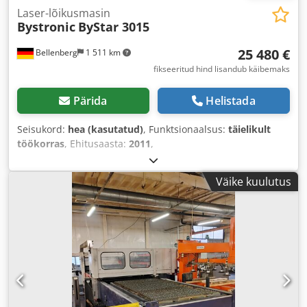
Laser-lõikusmasin
Bystronic
ByStar 3015
25 480 €
Bellenberg
1 511 km
fikseeritud hind lisandub käibemaks
Pärida
Helistada
Seisukord:
hea (kasutatud)
, Funktsionaalsus:
täielikult
töökorras
, Ehitusaasta:
2011
,
Väike kuulutus