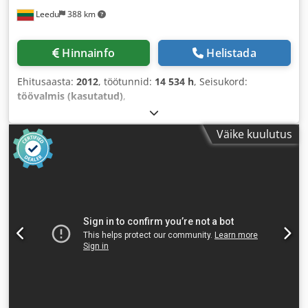
Leedu
388 km
Hinnainfo
Helistada
Ehitusaasta:
2012
, töötunnid:
14 534 h
, Seisukord:
töövalmis (kasutatud)
,
Väike kuulutus