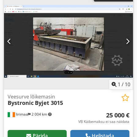
1
/
10
Veesurve lõikemasin
Bystronic
Byjet 3015
25 000 €
Iirimaa
2 004 km
VB Käibemaksu ei saa näidata
Pärida
Helistada