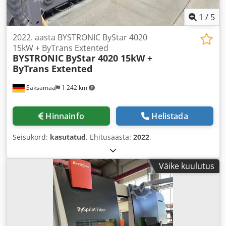
1
/
5
2022. aasta BYSTRONIC ByStar 4020
15kW + ByTrans Extented
BYSTRONIC
ByStar 4020 15kW +
ByTrans Extented
Saksamaa
1 242 km
Hinnainfo
Helistada
Seisukord:
kasutatud
, Ehitusaasta:
2022
,
Väike kuulutus