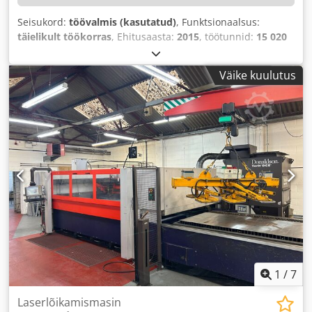
Seisukord:
töövalmis (kasutatud)
, Funktsionaalsus:
täielikult töökorras
, Ehitusaasta:
2015
, töötunnid:
15 020
h
, masina/sõiduki number:
R1519130
, lehe paksus teras
(maks.):
20 mm
, roostevaba terase lehe paksus (maks.):
20
Väike kuulutus
mm
, X-telje liikumisteekond:
3 000 mm
, Varustus:
jahutusüksus, tolmu eraldamine
,
1
/
7
Laserlõikamismasin