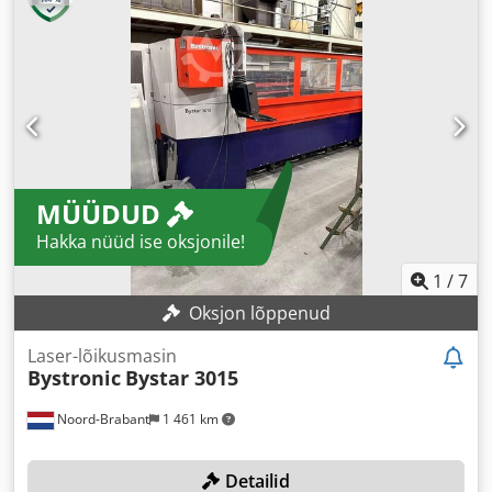
MÜÜDUD
Hakka nüüd ise oksjonile!
1
/
7
Oksjon lõppenud
Laser-lõikusmasin
Bystronic
Bystar 3015
Noord-Brabant
1 461 km
Detailid