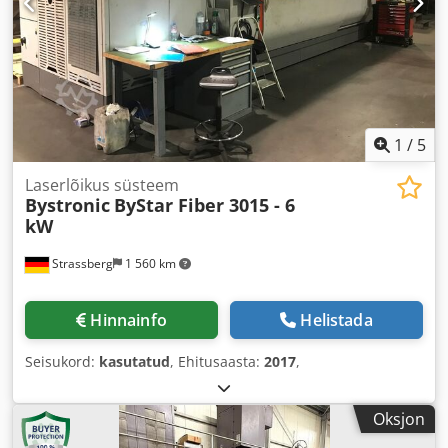
1
/
5
Laserlõikus süsteem
Bystronic
ByStar Fiber 3015 - 6
kW
Strassberg
1 560 km
Hinnainfo
Helistada
Seisukord:
kasutatud
, Ehitusaasta:
2017
,
Oksjon