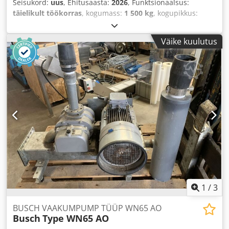
Seisukord:
uus
, Ehitusaasta:
2026
, Funktsionaalsus:
täielikult töökorras
, kogumass:
1 500 kg
, kogupikkus:
6 000 mm
, kogulaius:
1 800 mm
, kogukõrgus:
2 250 mm
,
töörõhk:
8 latt
, sisendvool:
8 A
, garantii kestus:
24 kuud
,
Väike kuulutus
1
/
3
BUSCH VAAKUMPUMP TÜÜP WN65 AO
Busch
Type WN65 AO