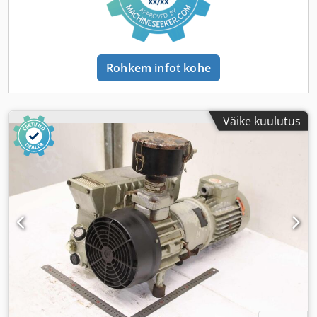
Rohkem infot kohe
Väike kuulutus