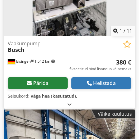
1
/
11
Vaakumpump
Busch
380 €
Eisingen
1 512 km
fikseeritud hind lisandub käibemaks
Pärida
Helistada
Seisukord:
väga hea (kasutatud)
,
Väike kuulutus