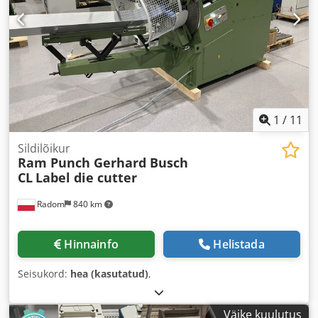
1
/
11
Sildilõikur
Ram Punch Gerhard Busch
CL
Label die cutter
Radom
840 km
Hinnainfo
Helistada
Seisukord:
hea (kasutatud)
,
Väike kuulutus