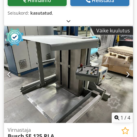
Hinnainfo
Helistada
Seisukord:
kasutatud
,
Väike kuulutus
1
/
4
Virnastaja
Busch
SE 125 RLA