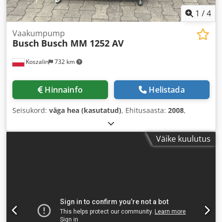
1
/
4
Vaakumpump
Busch
Busch MM 1252 AV
Koszalin
732 km
Hinnainfo
Helistada
Seisukord:
väga hea (kasutatud)
, Ehitusaasta:
2008
,
Väike kuulutus