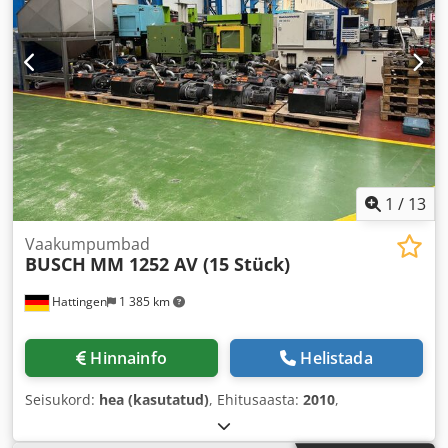
1
/
13
Vaakumpumbad
BUSCH
MM 1252 AV (15 Stück)
Hattingen
1 385 km
Hinnainfo
Helistada
Seisukord:
hea (kasutatud)
, Ehitusaasta:
2010
,