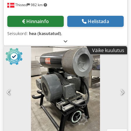
Thisted
982 km
Hinnainfo
Helistada
Seisukord:
hea (kasutatud)
,
Väike kuulutus