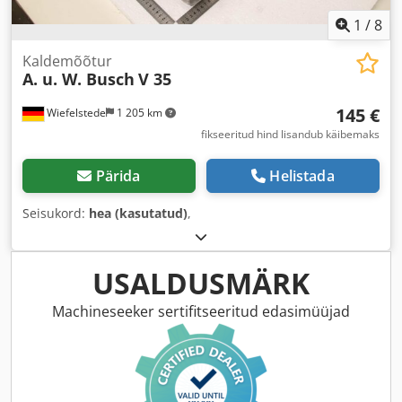
1
/
8
Kaldemõõtur
A. u. W. Busch
V 35
145 €
Wiefelstede
1 205 km
fikseeritud hind lisandub käibemaks
Pärida
Helistada
Seisukord:
hea (kasutatud)
,
USALDUSMÄRK
Machineseeker sertifitseeritud edasimüüjad