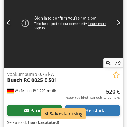
1
/
9
Vaakumpump 0,75 kW
Busch
RC 0025 E 501
520 €
Wiefelstede
1 205 km
fikseeritud hind lisandub käibemaks
Pärida
Helistada
Salvesta otsing
Seisukord:
hea (kasutatud)
,