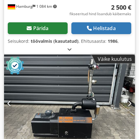
2 500 €
Hamburg
1 084 km
fikseeritud hind lisandub käibemaks
Pärida
Helistada
Seisukord:
töövalmis (kasutatud)
, Ehitusaasta:
1986
,
Väike kuulutus