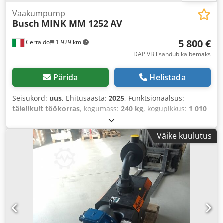
Vaakumpump
Busch
MINK MM 1252 AV
5 800 €
Certaldo
1 929 km
DAP VB lisandub käibemaks
Pärida
Helistada
Seisukord:
uus
, Ehitusaasta:
2025
, Funktsionaalsus:
täielikult töökorras
, kogumass:
240 kg
, kogupikkus:
1 010
mm
, kogulaius:
515 mm
, kogukõrgus:
450 mm
, mahuline
vooluhulk:
250 m³/h
, lõpp-rõhk:
100 latt
, sisendpinge:
400
Väike kuulutus
V
, sisendsagedus:
50 Hz
, sisendvool:
11 A
, sisendtüüpi
vool:
kolmefaasiline
, jahutuse tüüp:
õhk
, pöörlemiskiirus
(maks.):
3 000 p/min
, garantii kestus:
12 kuud
,