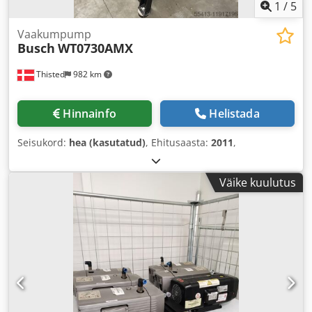
1
/
5
Vaakumpump
Busch
WT0730AMX
Thisted
982 km
Hinnainfo
Helistada
Seisukord:
hea (kasutatud)
, Ehitusaasta:
2011
,
Väike kuulutus