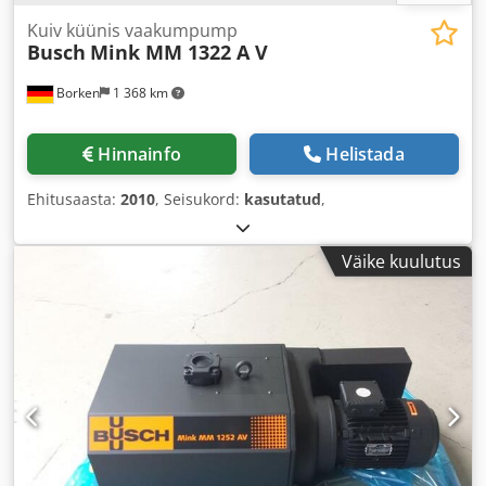
Kuiv küünis vaakumpump
Busch
Mink MM 1322 A V
Borken
1 368 km
Hinnainfo
Helistada
Ehitusaasta:
2010
, Seisukord:
kasutatud
,
Väike kuulutus