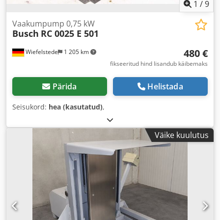
1
/
9
Vaakumpump 0,75 kW
Busch
RC 0025 E 501
480 €
Wiefelstede
1 205 km
fikseeritud hind lisandub käibemaks
Pärida
Helistada
Seisukord:
hea (kasutatud)
,
Väike kuulutus