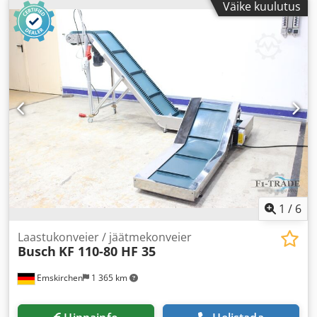
Väike kuulutus
1
/
6
Laastukonveier / jäätmekonveier
Busch
KF 110-80 HF 35
Emskirchen
1 365 km