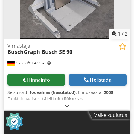
1
/
2
Virnastaja
BuschGraph Busch
SE 90
Krefeld
1 422 km
Hinnainfo
Helistada
Seisukord:
töövalmis (kasutatud)
, Ehitusaasta:
2008
,
Funktsionaalsus:
täielikult töökorras
,
Väike kuulutus