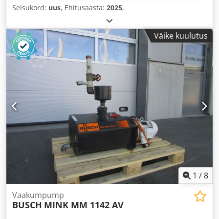
Seisukord:
uus
, Ehitusaasta:
2025
,
Väike kuulutus
1
/
8
Vaakumpump
BUSCH
MINK MM 1142 AV