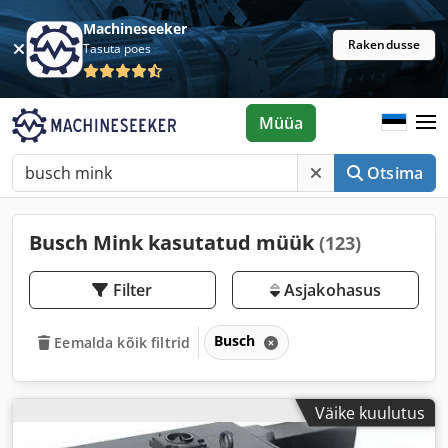
Machineseeker
Rakendusse
Tasuta poes
Müüa
Otsima
Busch Mink kasutatud müük
(123)
Filter
Asjakohasus
Busch
Eemalda kõik filtrid
Väike kuulutus