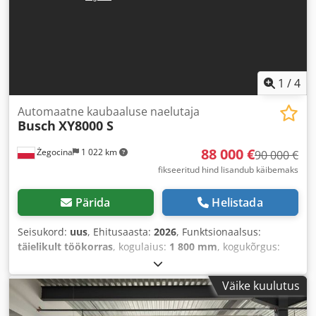
1
/
4
Automaatne kaubaaluse naelutaja
Busch
XY8000 S
88 000 €
Żegocina
1 022 km
90 000 €
fikseeritud hind lisandub käibemaks
Pärida
Helistada
Seisukord:
uus
, Ehitusaasta:
2026
, Funktsionaalsus:
täielikult töökorras
, kogulaius:
1 800 mm
, kogukõrgus:
2 250 mm
, kogupikkus:
8 000 mm
, kogumass:
1 500 kg
,
Väike kuulutus