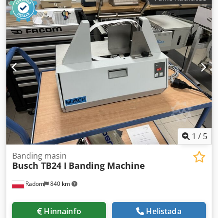
1
/
5
Banding masin
Busch TB24 I
Banding Machine
Radom
840 km
Hinnainfo
Helistada