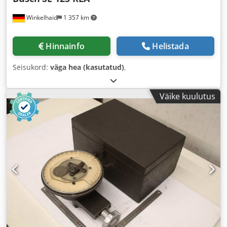
Winkelhaid
1 357 km
Hinnainfo
Helistada
Seisukord:
väga hea (kasutatud)
,
Väike kuulutus