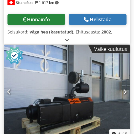
Bischofszell
1 617 km
Hinnainfo
Helistada
Seisukord:
väga hea (kasutatud)
, Ehitusaasta:
2002
,
Väike kuulutus