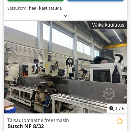
Seisukord:
hea (kasutatud)
,
Väike kuulutus
1
/
6
Täisautomaatne freesmasin
Busch
NF 8/32