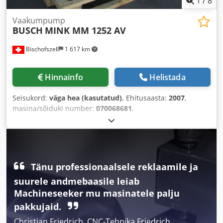
1
/
8
Vaakumpump
BUSCH
MINK MM 1252 AV
Bischofszell
1 617 km
Hinnainfo
Helistada
Seisukord:
väga hea (kasutatud)
, Ehitusaasta:
2007
,
masina/sõiduki number:
070068681
,
Tänu professionaalsele reklaamile ja
suurele andmebaasile leiab
Machineseeker mu masinatele palju
pakkujaid.
Christian Friedrich, CNC-Tehnika Friedrich