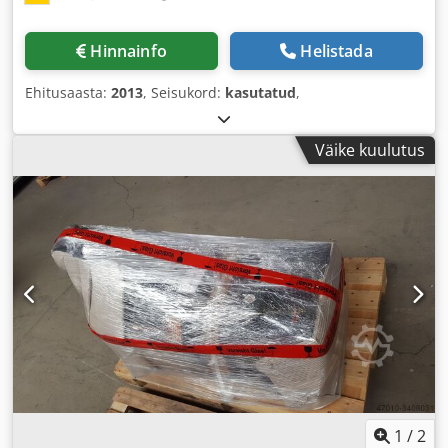
Hinnainfo
Helistada
Ehitusaasta:
2013
, Seisukord:
kasutatud
,
Väike kuulutus
1
/
2