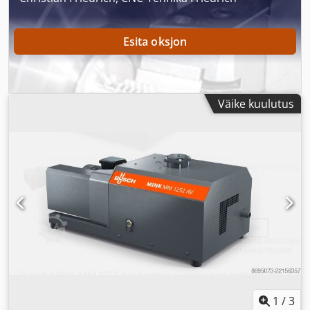
Esita oksjon
Väike kuulutus
1
/
3