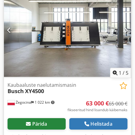
1
/
5
Kaubaaluste naelutamismasin
Busch
XY4500
63 000 €
Żegocina
1 022 km
65 000 €
fikseeritud hind lisandub käibemaks
Pärida
Helistada