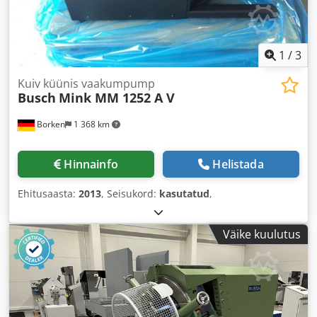
1
/
3
Kuiv küünis vaakumpump
Busch
Mink MM 1252 A V
Borken
1 368 km
Hinnainfo
Helistada
Ehitusaasta:
2013
, Seisukord:
kasutatud
,
Väike kuulutus