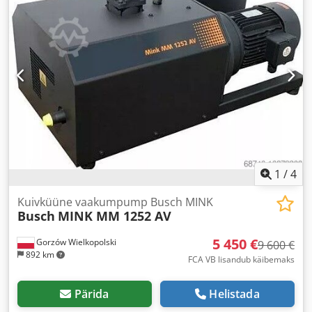
1
/
4
Kuivküüne vaakumpump Busch MINK
Busch
MINK MM 1252 AV
5 450 €
Gorzów Wielkopolski
9 600 €
892 km
FCA VB lisandub käibemaks
Pärida
Helistada