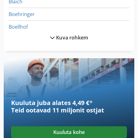
Blaich
Boehringer
Boellhof
Kuva rohkem
Boellhoff
Bottene
Busellato
Egurko Ortza
Gabbiani
Kuuluta juba alates 4,49 €
*
Giben
Teid ootavad
11 miljonit ostjat
Guilliet
Kamro
Kuuluta kohe