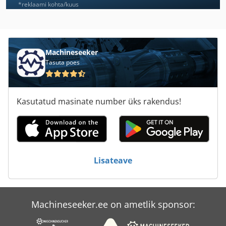
Knoevenagel
*reklaami kohta/kuus
Laegler
Laimet
Machineseeker
Tasuta poes
Lazzari
Maweg
Kasutatud masinate number üks rakendus!
Morso
Omga
Oppold
Lisateave
Palgid Ülesanne
Paoloni
Machineseeker.ee on ametlik sponsor:
Pezzolato