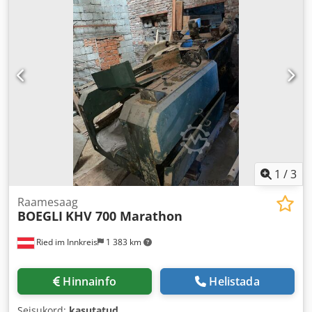
1
/
3
Raamesaag
BOEGLI
KHV 700 Marathon
Ried im Innkreis
1 383 km
Hinnainfo
Helistada
Seisukord:
kasutatud
,