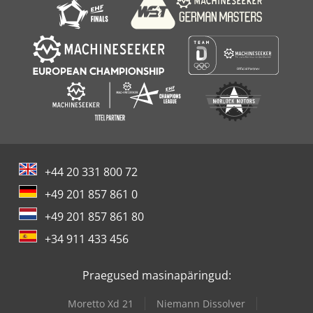
Puidukuivati
+44 20 331 800 72
+49 201 857 861 0
+49 201 857 861 80
+34 911 433 456
Praegused masinapäringud:
Moretto Xd 21
Niemann Dissolver