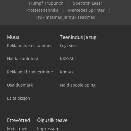
Trumpf Trupunch
Spectron Laser
Protsessitehnika
Mercedes Sprinter
Trükimasinad ja trükiseadmed
Müüa
Teenindus ja tugi
Reklaamide esitamines
Logi sisse
Halda kuulutusi
KKK/Abi
Reklaami broneerimine
Kontakt
Usaldusmärk
Näidispooleleping
Esita oksjon
Ettevõtted
Õiguslik teave
Meist meist
Impressum