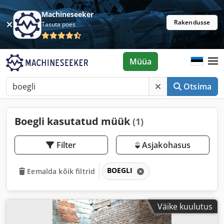
Machineseeker
Rakendusse
Tasuta poes
Müüa
Otsima
Boegli kasutatud müük
(1)
Filter
Asjakohasus
BOEGLI
Eemalda kõik filtrid
Väike kuulutus