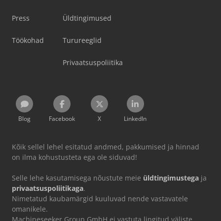
Press
Üldtingimused
Töökohad
Turureeglid
Privaatsuspoliitika
Blog
Facebook
X
LinkedIn
Kõik sellel lehel esitatud andmed, pakkumised ja hinnad
on ilma kohustusteta ega ole siduvad!
Selle lehe kasutamisega nõustute meie
üldtingimustega
ja
privaatsuspoliitikaga
.
Nimetatud kaubamärgid kuuluvad nende vastavatele
omanikele.
Machineseeker Group GmbH ei vastuta lingitud väliste