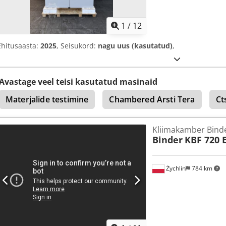
1
/
12
Ehitusaasta:
2025
, Seisukord:
nagu uus (kasutatud)
,
Avastage veel teisi kasutatud masinaid
Materjalide testimine
Chambered Arsti Tera
Ct
Kliimakamber Binde
Binder
KBF 720 
Żychlin
784 km