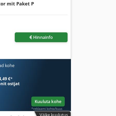
or mit Paket P
Hinnainfo
ad kohe
4,49 €
*
onit ostjat
Kuuluta kohe
*reklaami kohta/kuus
Väike kuulutus