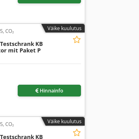
Väike kuulutus
5, CO₂
-Testschrank
KB
or mit Paket P
Hinnainfo
Väike kuulutus
5, CO₂
-Testschrank
KB