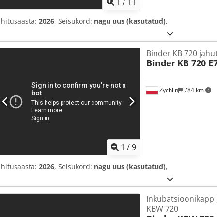
1
/
11
Ehitusaasta:
2026
, Seisukord:
nagu uus (kasutatud)
,
Binder KB 720 jahu
Binder
KB 720 E
Żychlin
784 km
1
/
9
Ehitusaasta:
2026
, Seisukord:
nagu uus (kasutatud)
,
Inkubatsioonikapp 
KBW 720