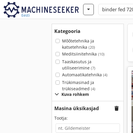
Eesti
Kategooria
Mõõtetehnika ja
katsetehnika
(20)
Meditsiinitehnika
(10)
Taaskasutus ja
utiliseerimine
(7)
Automaatikatehnika
(4)
Trükimasinad ja
trükiseadmed
(4)
Kuva rohkem
Masina üksikasjad
Tootja: