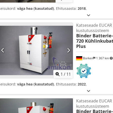
Seisukord:
väga hea (kasutatud)
, Ehitusaasta:
2018
,
Katseseade EUCAR 
kustutussüsteem
Binder Batterie
720 Kühlinkubat
Plus
Borken
1 367 km
1
/
11
Seisukord:
väga hea (kasutatud)
, Ehitusaasta:
2022
,
Katseseade EUCAR 
kustutussüsteem
Binder Batterie