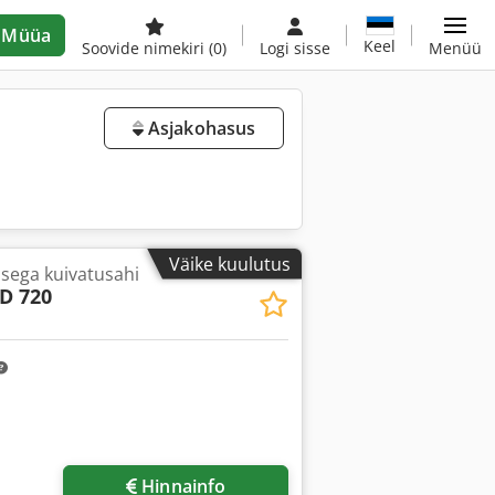
Müüa
Keel
Soovide nimekiri
(0)
Logi sisse
Menüü
Asjakohasus
Väike kuulutus
sega kuivatusahi
D 720
sapilte
Hinnainfo