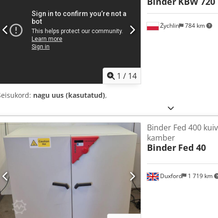
Binder
KBW 720
Żychlin
784 km
1
/
14
Seisukord:
nagu uus (kasutatud)
,
Binder Fed 400 kui
kamber
Binder
Fed 40
Duxford
1 719 km