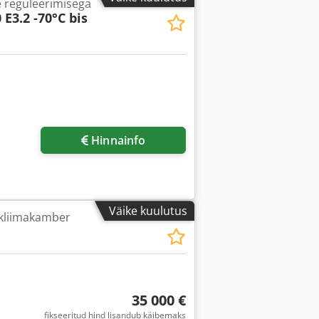
e reguleerimisega
E3.2 -70°C bis
Hinnainfo
Väike kuulutus
 kliimakamber
35 000 €
fikseeritud hind lisandub käibemaks