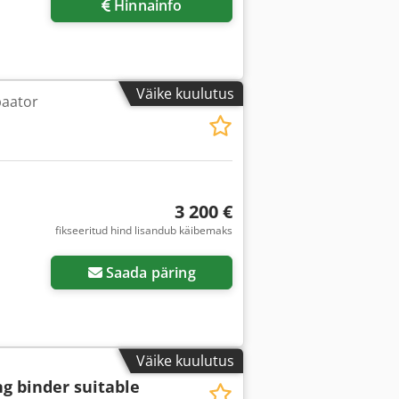
Hinnainfo
Väike kuulutus
baator
3 200 €
fikseeritud hind lisandub käibemaks
Saada päring
Väike kuulutus
ng binder suitable