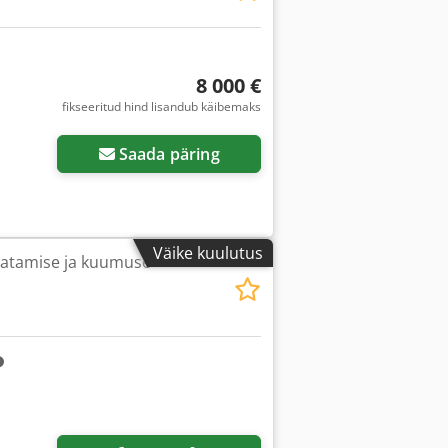
8 000 €
fikseeritud hind lisandub käibemaks
Saada päring
Väike kuulutus
vatamise ja kuumuse