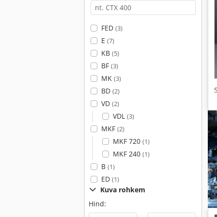
FED
(3)
E
(7)
KB
(5)
BF
(3)
MK
(3)
BD
(2)
VD
(2)
VDL
(3)
MKF
(2)
MKF 720
(1)
MKF 240
(1)
B
(1)
ED
(1)
Kuva rohkem
Hind: