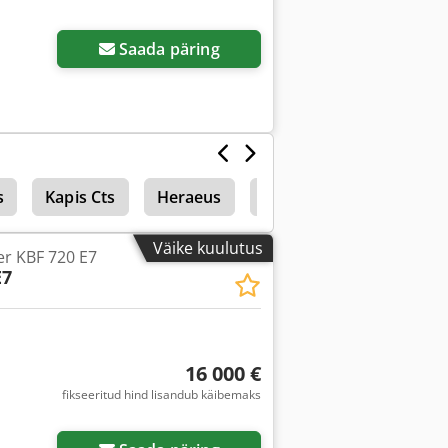
Saada päring
s
Kapis Cts
Heraeus
Laboritehnika
Väike kuulutus
r KBF 720 E7
E7
16 000 €
fikseeritud hind lisandub käibemaks