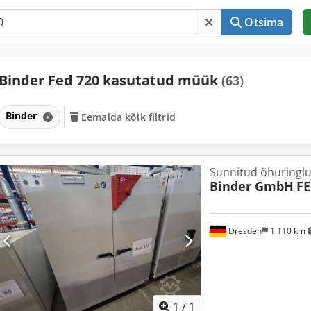
Otsima
Binder Fed 720 kasutatud müük
(63)
Binder
Eemalda kõik filtrid
Sunnitud õhuringlu
Binder GmbH
FE
Dresden
1 110 km
Küsi li
1
/
1