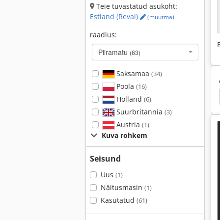
Teie tuvastatud asukoht:
Estland (Reval)
(muutma)
raadius:
Piiramatu
(63)
Saksamaa
(34)
Poola
(16)
Sartorius 2842
Tsentrifuug
Spectrometer
Holland
(6)
Suurbritannia
(3)
Austria
(1)
Kuva rohkem
Seisund
Uus
(1)
Näitusmasin
(1)
Kasutatud
(61)