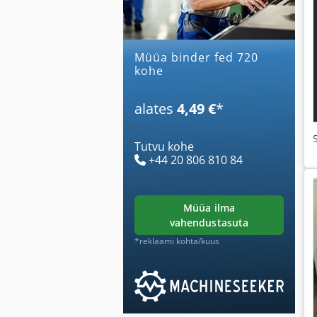
Müüa binder fed 720
kohe
alates
4,49 €
*
Tutvu kohe
+44 20 806 810 84
müüa ilma
vahendustasuta
*reklaami kohta/kuus