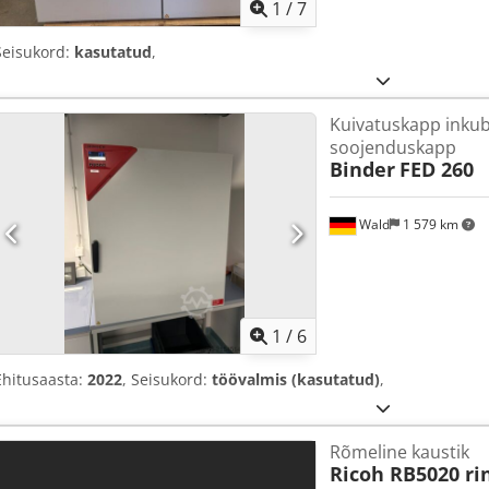
1
/
7
Seisukord:
kasutatud
,
Kuivatuskapp inku
soojenduskapp
Binder
FED 260
Wald
1 579 km
1
/
6
Ehitusaasta:
2022
, Seisukord:
töövalmis (kasutatud)
,
Rõmeline kaustik
Ricoh RB5020 ri