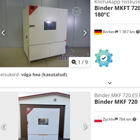
Kliimakapp niiskus
Binder
MKFT 720 
180°C
Borken
1 367 km
1
/
9
Seisukord:
väga hea (kasutatud)
,
Binder MKF 720 E5
Binder
MKF 720
Żychlin
784 km