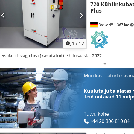
720 Kühlinkubat
Plus
Borken
1 367 km
1
/
12
Seisukord:
väga hea (kasutatud)
, Ehitusaasta:
2022
,
Müü kasutatud masin
Kuuluta juba alates 
Teid ootavad
11 milj
Tutvu kohe
+44 20 806 810 84