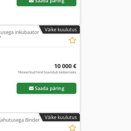
Saada päring
Väike kuulutus
tusega inkubaator
7
10 000 €
fikseeritud hind lisandub käibemaks
Saada päring
Väike kuulutus
jahutusega Binder