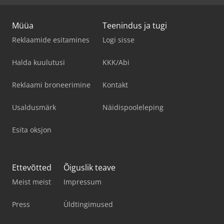
Müüa
Teenindus ja tugi
Reklaamide esitamines
Logi sisse
Halda kuulutusi
KKK/Abi
Reklaami broneerimine
Kontakt
Usaldusmärk
Näidispooleleping
Esita oksjon
Ettevõtted
Õiguslik teave
Meist meist
Impressum
Press
Üldtingimused