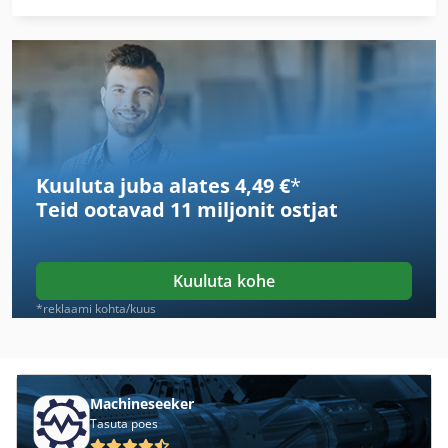
Fetzer
Heidebrenner
Looduslike
Magurit
Kuuluta juba alates 4,49 €
*
Ostukorv
Teid ootavad
11 miljonit ostjat
Potid
Reepack
Kuuluta kohe
Salamander
*reklaami kohta/kuus
Seewer
Siemag
Machineseeker
Tasuta poes
Sudhaus