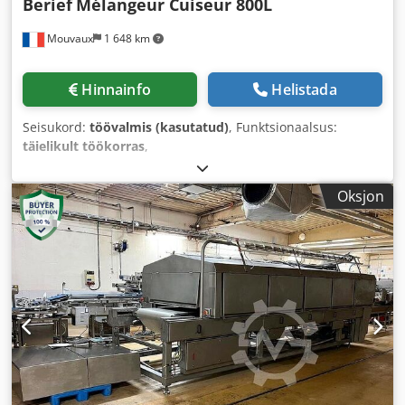
Berief
Mélangeur Cuiseur 800L
Mouvaux
1 648 km
Hinnainfo
Helistada
Seisukord:
töövalmis (kasutatud)
, Funktsionaalsus:
täielikult töökorras
,
Oksjon