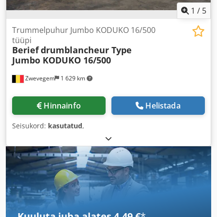
1
/
5
Trummelpuhur Jumbo KODUKO 16/500
tüüpi
Berief
drumblancheur Type
Jumbo KODUKO 16/500
Zwevegem
1 629 km
Hinnainfo
Helistada
Seisukord:
kasutatud
,
Kuuluta juba alates 4,49 €
*