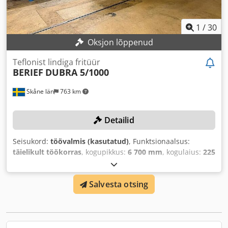
1
/
30
Oksjon lõppenud
Teflonist lindiga fritüür
BERIEF
DUBRA 5/1000
Skåne län
763 km
Detailid
Seisukord:
töövalmis (kasutatud)
, Funktsionaalsus:
täielikult töökorras
, kogupikkus:
6 700 mm
, kogulaius:
225
mm
, kogukõrgus:
2 200 mm
, töölaius:
1 000 mm
,
tööpikkus:
5 000 mm
,
Salvesta otsing