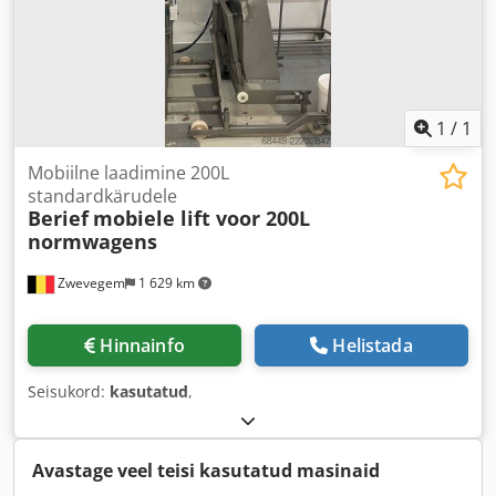
1
/
1
Mobiilne laadimine 200L
standardkärudele
Berief
mobiele lift voor 200L
normwagens
Zwevegem
1 629 km
Hinnainfo
Helistada
Seisukord:
kasutatud
,
Avastage veel teisi kasutatud masinaid