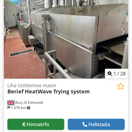
1
/
28
Liha töötlemise masin
Berief
HeatWave frying system
Bury St Edmunds
1 676 km
Hinnainfo
Helistada