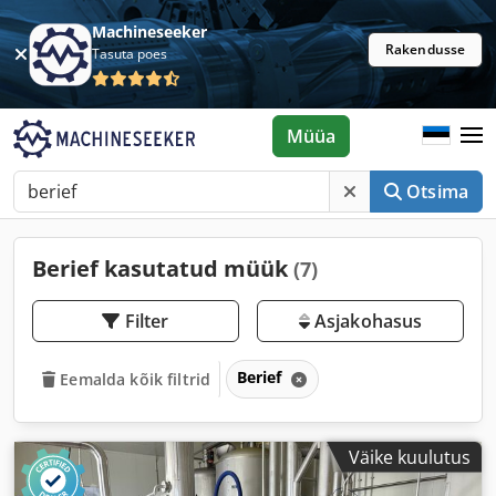
Machineseeker
Rakendusse
Tasuta poes
Müüa
Otsima
Berief kasutatud müük
(7)
Filter
Asjakohasus
Berief
Eemalda kõik filtrid
Väike kuulutus