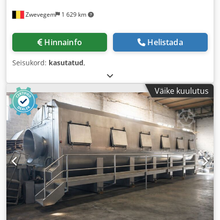
Zwevegem
1 629 km
Hinnainfo
Helistada
Seisukord:
kasutatud
,
Väike kuulutus