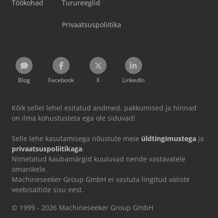
Töökohad
Turureeglid
Privaatsuspoliitika
Blog
Facebook
X
LinkedIn
Kõik sellel lehel esitatud andmed, pakkumised ja hinnad
on ilma kohustusteta ega ole siduvad!
Selle lehe kasutamisega nõustute meie
üldtingimustega
ja
privaatsuspoliitikaga
.
Nimetatud kaubamärgid kuuluvad nende vastavatele
omanikele.
Machineseeker Group GmbH ei vastuta lingitud väliste
veebisaitide sisu eest.
© 1999 - 2026 Machineseeker Group GmbH