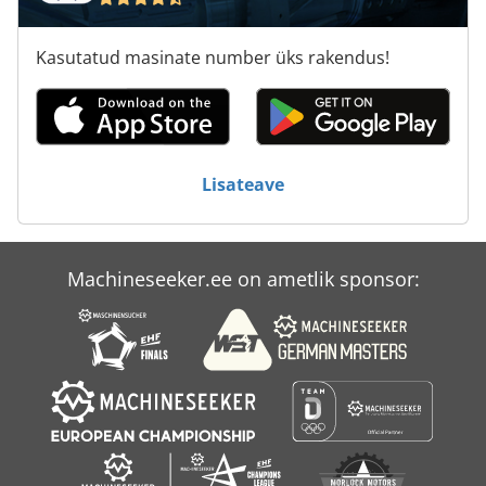
Tahhomeeter
Kasutatud masinate number üks rakendus!
Tainas
Tormach
Vahuvein
Lisateave
Veepehmendi
Vurr
Machineseeker.ee on ametlik sponsor:
Wiesheu
Õlletehas