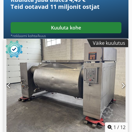
Teid ootavad
11 miljonit ostjat
Kuuluta kohe
*reklaami kohta/kuus
Väike kuulutus
1
/
12