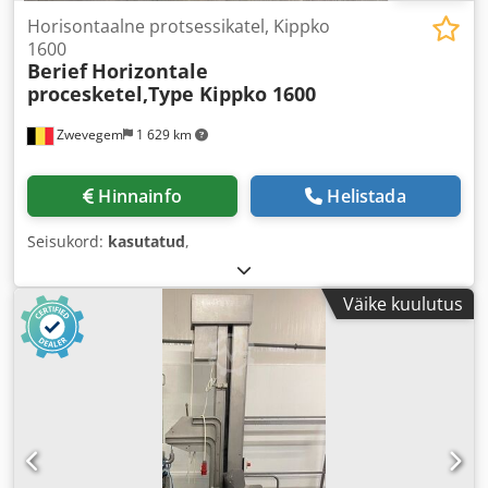
Horisontaalne protsessikatel, Kippko
1600
Berief
Horizontale
procesketel,Type Kippko 1600
Zwevegem
1 629 km
Hinnainfo
Helistada
Seisukord:
kasutatud
,
Väike kuulutus