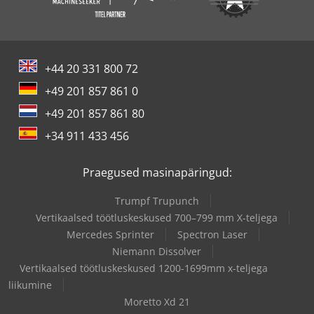
+44 20 331 800 72
+49 201 857 861 0
+49 201 857 861 80
+34 911 433 456
Praegused masinapäringud:
Trumpf Trupunch
Vertikaalsed töötluskeskused 700–799 mm X-teljega
Mercedes Sprinter
Spectron Laser
Niemann Dissolver
Vertikaalsed töötluskeskused 1200-1699mm x-teljega
liikumine
Moretto Xd 21