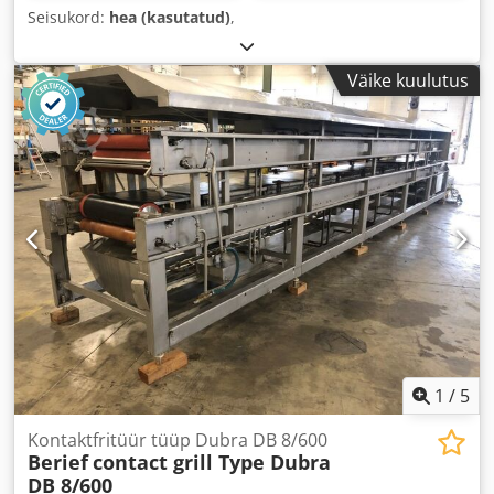
Seisukord:
hea (kasutatud)
,
Väike kuulutus
1
/
5
Kontaktfritüür tüüp Dubra DB 8/600
Berief
contact grill Type Dubra
DB 8/600