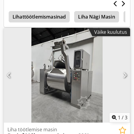
a
Lihattöötlemismasinad
Liha Nägi Masin
Li
Väike kuulutus
1
/
3
Liha töötlemise masin