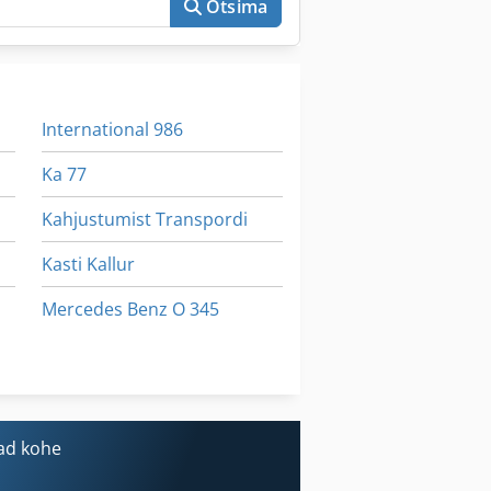
Otsima
International 986
Ka 77
Kahjustumist Transpordi
Kasti Kallur
Mercedes Benz O 345
Sbs 8 70
Transpordi Sulgudes
ad kohe