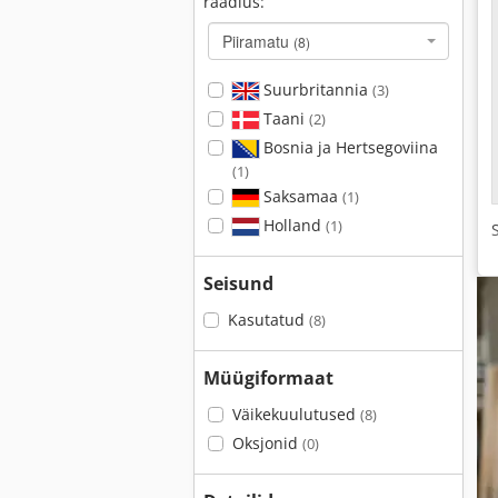
raadius:
Piiramatu
(8)
Suurbritannia
(3)
Taani
(2)
Bosnia ja Hertsegoviina
(1)
Saksamaa
(1)
Holland
(1)
Seisund
Kasutatud
(8)
Müügiformaat
Väikekuulutused
(8)
Oksjonid
(0)