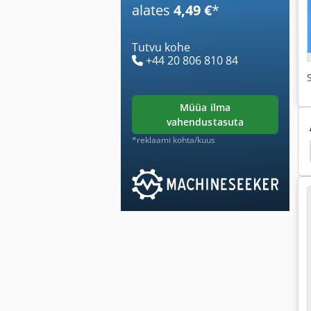
alates
4,49 €
*
Tutvu kohe
+44 20 806 810 84
müüa ilma
vahendustasuta
*reklaami kohta/kuus
tec
Annuse Täitmise Masin
Sulgemise Masin