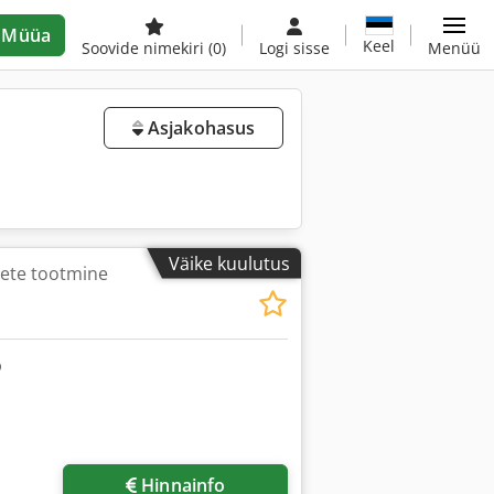
Müüa
Keel
Soovide nimekiri
(0)
Logi sisse
Menüü
Asjakohasus
Väike kuulutus
dete tootmine
Hinnainfo