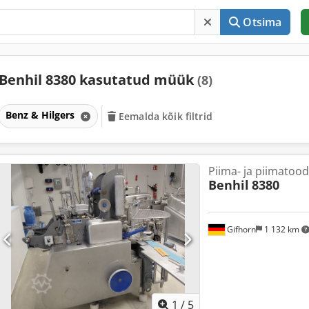
Otsima
Benhil 8380 kasutatud müük
(8)
Benz & Hilgers
Eemalda kõik filtrid
Piima- ja piimatoo
Benhil
8380
Gifhorn
1 132 km
1
/
5