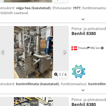
Seisukord:
väga hea (kasutatud)
, Ehitusaasta:
1977
, Funktsionaals
Tüübisilt saadaval
,
Piima- ja piimatoo
Benhil
8380
Thisted
982 km
1
/
4
Seisukord:
kontrollimata (kasutatud)
, Funktsionaalsus:
kontrollim
Piima- ja piimatoo
Benhil
8380