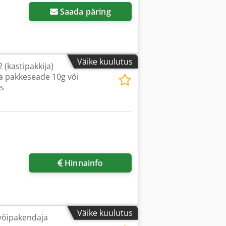
Saada päring
Väike kuulutus
(kastipakkija)
ja pakkeseade 10g või
s
Hinnainfo
Väike kuulutus
-võipakendaja