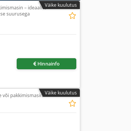
Väike kuulutus
kimismasin – ideaalne
mise suurusega
Hinnainfo
Väike kuulutus
te või pakkimismasin