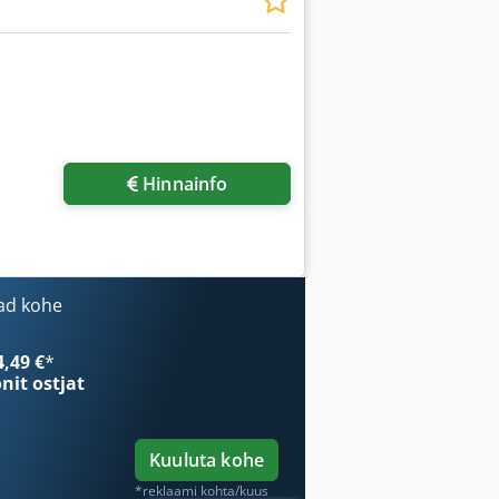
Hinnainfo
ad kohe
4,49 €
*
onit ostjat
Kuuluta kohe
*reklaami kohta/kuus