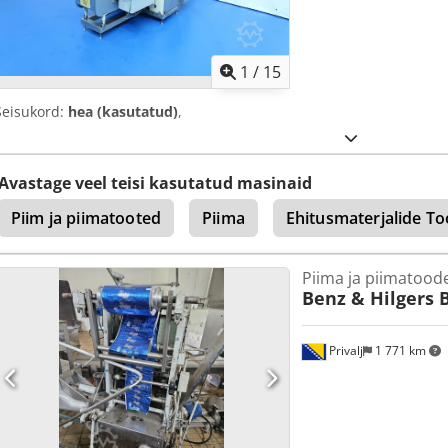
1
/
15
Seisukord:
hea (kasutatud)
,
Avastage veel teisi kasutatud masinaid
Piim ja piimatooted
Piima
Ehitusmaterjalide T
Piima ja piimatood
Benz & Hilgers 
Privalj
1 771 km