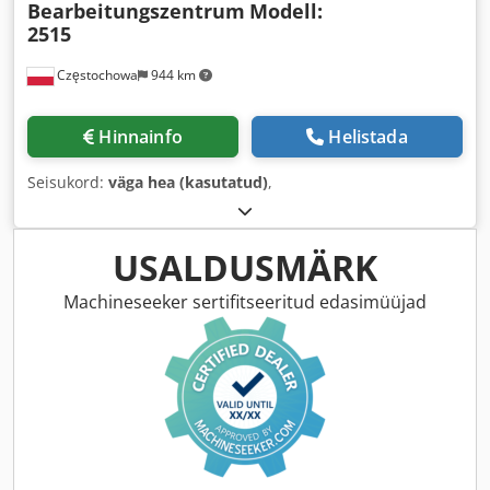
Bearbeitungszentrum
Modell:
2515
Częstochowa
944 km
Hinnainfo
Helistada
Seisukord:
väga hea (kasutatud)
,
USALDUSMÄRK
Machineseeker sertifitseeritud edasimüüjad