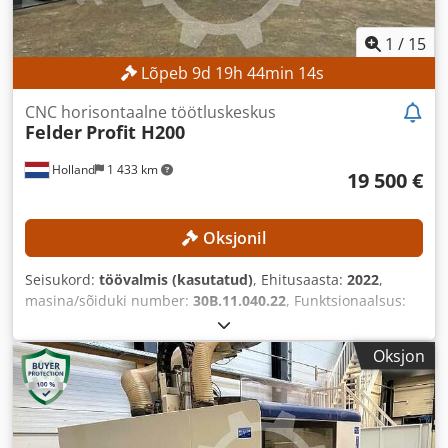
1
/
15
Lõpeb
9
d
19
h
44
min
12
s
CNC horisontaalne töötluskeskus
Felder
Profit H200
Holland
1 433 km
19 500 €
Oksjonil
Seisukord:
töövalmis (kasutatud)
, Ehitusaasta:
2022
,
masina/sõiduki number:
30B.11.040.22
, Funktsionaalsus:
täielikult töökorras
,
Oksjon