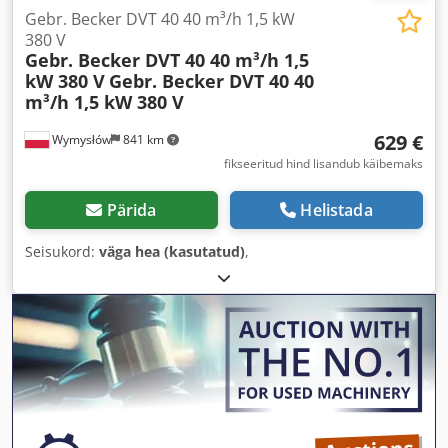
Gebr. Becker DVT 40 40 m³/h 1,5 kW
380 V
Gebr. Becker DVT 40 40 m³/h 1,5
kW 380 V
Gebr. Becker DVT 40 40
m³/h 1,5 kW 380 V
629 €
Wymysłów
841 km
fikseeritud hind lisandub käibemaks
Pärida
Helistada
Seisukord:
väga hea (kasutatud)
,