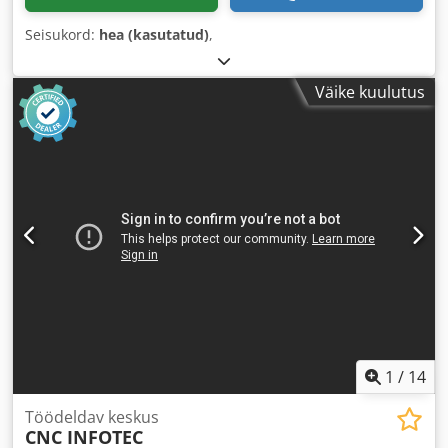
Seisukord:
hea (kasutatud)
,
Väike kuulutus
1
/
14
Töödeldav keskus
CNC INFOTEC