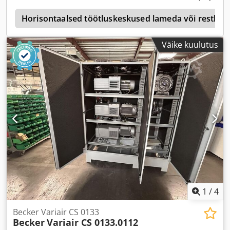
p
Horisontaalsed töötluskeskused lameda või restlaua
Väike kuulutus
1
/
4
Becker Variair CS 0133
Becker
Variair CS 0133.0112