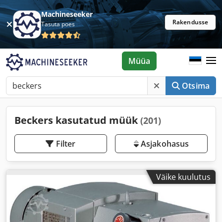
Machineseeker
Rakendusse
Tasuta poes
Müüa
Otsima
Beckers kasutatud müük
(201)
Filter
Asjakohasus
Väike kuulutus