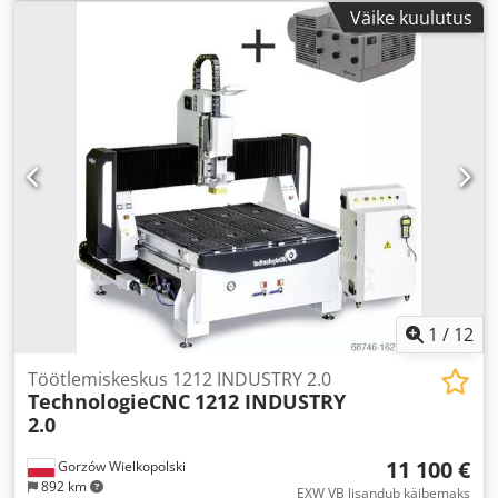
Väike kuulutus
1
/
12
Töötlemiskeskus 1212 INDUSTRY 2.0
TechnologieCNC
1212 INDUSTRY
2.0
11 100 €
Gorzów Wielkopolski
892 km
EXW VB lisandub käibemaks