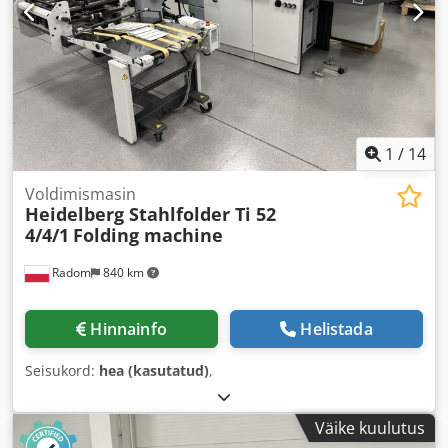
1
/
14
Voldimismasin
Heidelberg Stahlfolder Ti 52
4/4/1
Folding machine
Radom
840 km
Hinnainfo
Helistada
Seisukord:
hea (kasutatud)
,
Väike kuulutus