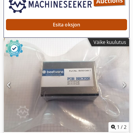
Esita oksjon
Väike kuulutus
1
/
2