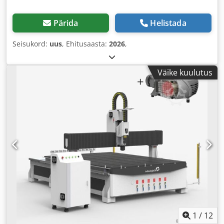
Pärida
Helistada
Seisukord:
uus
, Ehitusaasta:
2026
,
Väike kuulutus
1
/
12