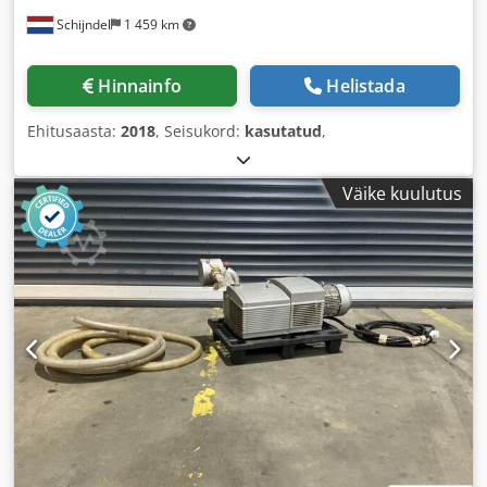
Schijndel
1 459 km
Hinnainfo
Helistada
Ehitusaasta:
2018
, Seisukord:
kasutatud
,
Väike kuulutus