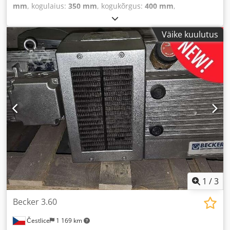
mm
, kogulaius:
350 mm
, kogukõrgus:
400 mm
,
Väike kuulutus
1
/
3
Becker 3.60
Čestlice
1 169 km