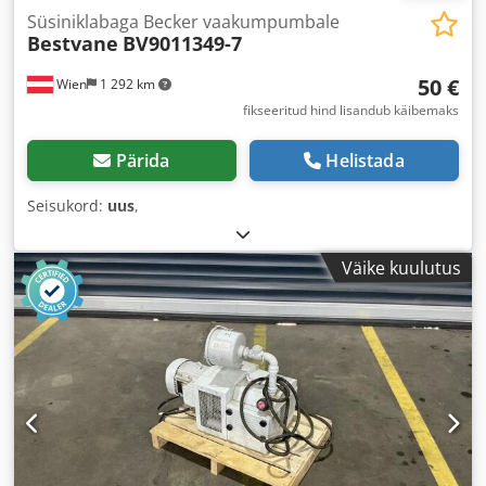
Süsiniklabaga Becker vaakumpumbale
Bestvane
BV9011349-7
50 €
Wien
1 292 km
fikseeritud hind lisandub käibemaks
Pärida
Helistada
Seisukord:
uus
,
Väike kuulutus