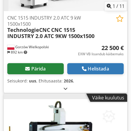
1
/
11
CNC 1515 INDUSTRY 2.0 ATC 9 kW
1500x1500
TechnologieCNC
CNC 1515
INDUSTRY 2.0 ATC 9KW 1500x1500
22 500 €
Gorzów Wielkopolski
892 km
EXW VB lisandub käibemaks
Pärida
Helistada
Seisukord:
uus
, Ehitusaasta:
2026
,
Väike kuulutus