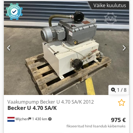
Väike kuulutus
1
/
8
Vaakumpump Becker U 4.70 SA/K 2012
Becker
U 4.70 SA/K
975 €
Wijchen
1 430 km
fikseeritud hind lisandub käibemaks