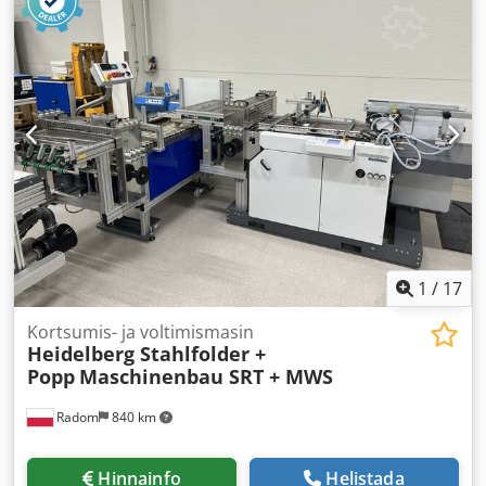
1
/
17
Kortsumis- ja voltimismasin
Heidelberg Stahlfolder +
Popp
Maschinenbau SRT + MWS
Radom
840 km
Hinnainfo
Helistada