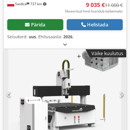
9 035 €
Siedlce
737 km
11 000 €
fikseeritud hind lisandub käibemaks
Pärida
Helistada
Seisukord:
uus
, Ehitusaasta:
2026
,
Väike kuulutus