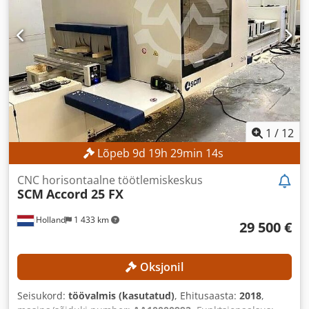
1
/
12
Lõpeb
9
d
19
h
29
min
12
s
CNC horisontaalne töötlemiskeskus
SCM
Accord 25 FX
Holland
1 433 km
29 500 €
Oksjonil
Seisukord:
töövalmis (kasutatud)
, Ehitusaasta:
2018
,