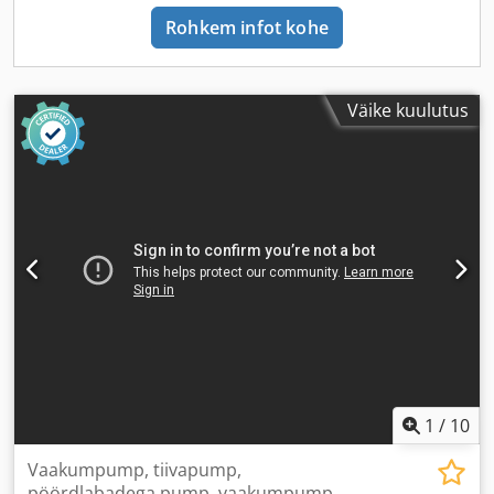
Rohkem infot kohe
Väike kuulutus
1
/
10
Vaakumpump, tiivapump,
pöördlabadega pump, vaakumpump,