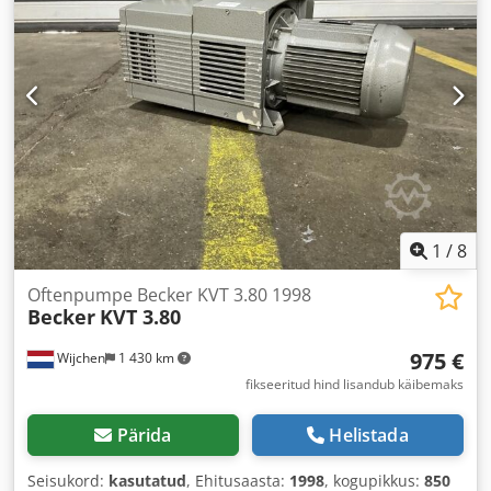
1
/
8
Oftenpumpe Becker KVT 3.80 1998
Becker
KVT 3.80
975 €
Wijchen
1 430 km
fikseeritud hind lisandub käibemaks
Pärida
Helistada
Seisukord:
kasutatud
, Ehitusaasta:
1998
, kogupikkus:
850