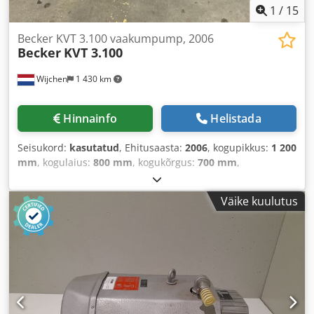
1
/
15
Becker KVT 3.100 vaakumpump, 2006
Becker
KVT 3.100
Wijchen
1 430 km
Hinnainfo
Helistada
Seisukord:
kasutatud
, Ehitusaasta:
2006
, kogupikkus:
1 200
mm
, kogulaius:
800 mm
, kogukõrgus:
700 mm
,
Väike kuulutus