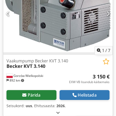
1
/
7
Vaakumpump Becker KVT 3.140
Becker
KVT 3.140
3 150 €
Gorzów Wielkopolski
892 km
EXW VB lisandub käibemaks
Pärida
Helistada
Seisukord:
uus
, Ehitusaasta:
2026
,