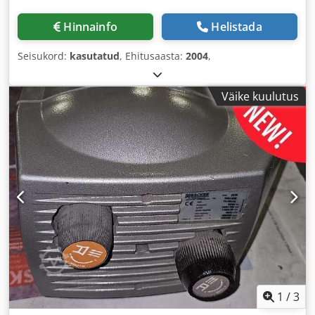
Hinnainfo
Helistada
Seisukord:
kasutatud
, Ehitusaasta:
2004
,
Väike kuulutus
1
/
3