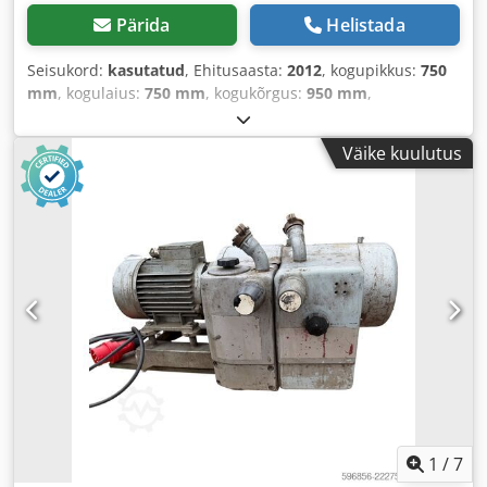
Pärida
Helistada
Seisukord:
kasutatud
, Ehitusaasta:
2012
, kogupikkus:
750
mm
, kogulaius:
750 mm
, kogukõrgus:
950 mm
,
Väike kuulutus
1
/
7