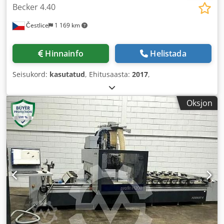
Becker 4.40
Čestlice
1 169 km
Hinnainfo
Helistada
Seisukord:
kasutatud
, Ehitusaasta:
2017
,
Oksjon