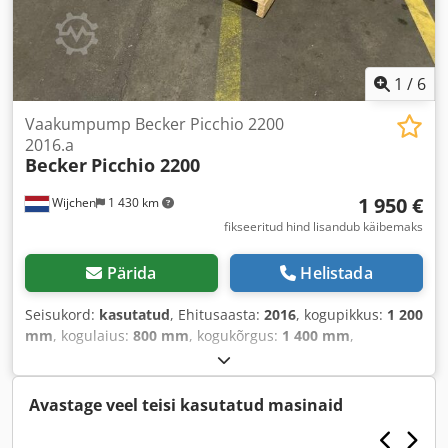
1
/
6
Vaakumpump Becker Picchio 2200
2016.a
Becker
Picchio 2200
1 950 €
Wijchen
1 430 km
fikseeritud hind lisandub käibemaks
Pärida
Helistada
Seisukord:
kasutatud
, Ehitusaasta:
2016
, kogupikkus:
1 200
mm
, kogulaius:
800 mm
, kogukõrgus:
1 400 mm
,
Avastage veel teisi kasutatud masinaid