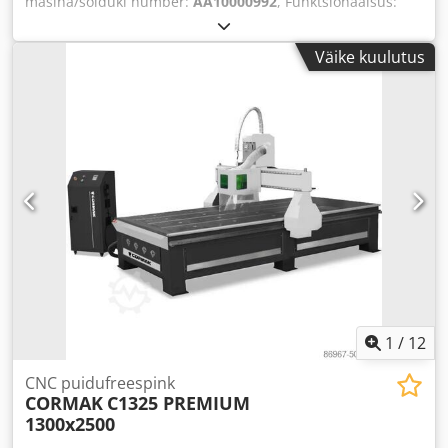
masina/sõiduki number:
AA10000992
, Funktsionaalsus:
täielikult töökorras
,
Väike kuulutus
1
/
12
CNC puidufreespink
CORMAK
C1325 PREMIUM
1300x2500