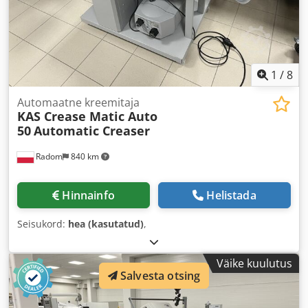
1
/
8
Automaatne kreemitaja
KAS Crease Matic Auto
50
Automatic Creaser
Radom
840 km
Hinnainfo
Helistada
Seisukord:
hea (kasutatud)
,
Väike kuulutus
Salvesta otsing