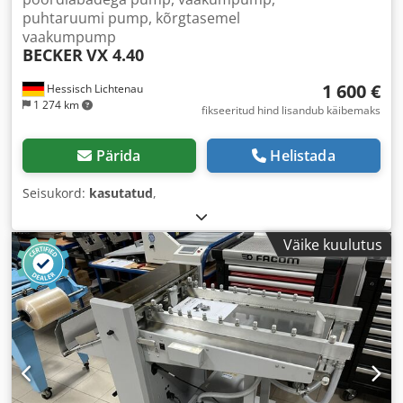
puhtaruumi pump, kõrgtasemel
vaakumpump
BECKER
VX 4.40
1 600 €
Hessisch Lichtenau
1 274 km
fikseeritud hind lisandub käibemaks
Pärida
Helistada
Seisukord:
kasutatud
,
Väike kuulutus