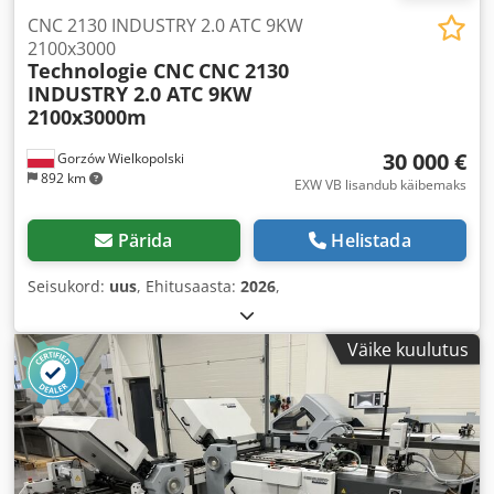
CNC 2130 INDUSTRY 2.0 ATC 9KW
2100x3000
Technologie CNC
CNC 2130
INDUSTRY 2.0 ATC 9KW
2100x3000m
30 000 €
Gorzów Wielkopolski
892 km
EXW VB lisandub käibemaks
Pärida
Helistada
Seisukord:
uus
, Ehitusaasta:
2026
,
Väike kuulutus