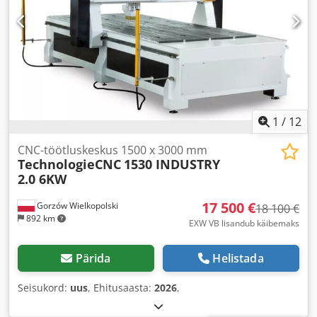
1
/
12
CNC-töötluskeskus 1500 x 3000 mm
TechnologieCNC
1530 INDUSTRY
2.0 6KW
17 500 €
Gorzów Wielkopolski
18 100 €
892 km
EXW VB lisandub käibemaks
Pärida
Helistada
Seisukord:
uus
, Ehitusaasta:
2026
,