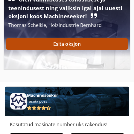
Auerbach
teenindusest ning valiksin igal ajal uuesti
Avalon
oksjoni koos Machineseeker!
Thomas Schelkle, Holzindustrie Bernhard
Avia
Avk
Esita oksjon
Avm Mas 165 S
Avn
Avola
Excetek
Machineseeker
Gack
Tasuta poes
Jetide
Kasutatud masinate number üks rakendus!
Koonus Avardamine