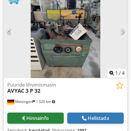
1
/
4
Puuride lihvimismasin
AVYAC
3 P 32
Metzingen
1 520 km
Hinnainfo
Helistada
Seisukord:
kasutatud
, Ehitusaasta:
1981
,