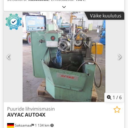
Väike kuulutus
1
/
6
Puuride lihvimismasin
AVYAC
AUTO4X
Saksamaa
1 134 km