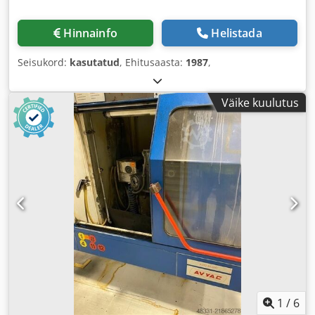
Hinnainfo
Helistada
Seisukord:
kasutatud
, Ehitusaasta:
1987
,
Väike kuulutus
1
/
6