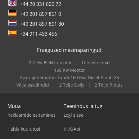
+44 20 331 800 72
+49 201 857 861 0
+49 201 857 861 80
+34 911 433 456
Praegused masinapäringud:
2 2 Kw Elektrimootor
Liitsüsteemid
160 Kw Mootor
Avariigeneraatori Tundi 160 Kva Diisel Ainult 85
Väljalaskelindid
2 Telje Dolly
2 Telje Ripats
Müüa
Teenindus ja tugi
Reklaamide esitamines
Logi sisse
Halda kuulutusi
KKK/Abi