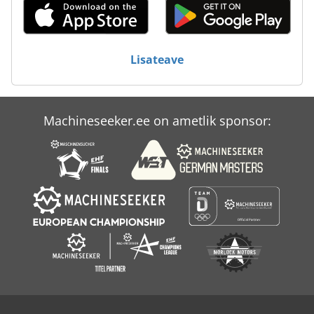
Mcfv
Tahvlid
Lisateave
Takamaz
Ursviken
Machineseeker.ee on ametlik sponsor:
Voortman