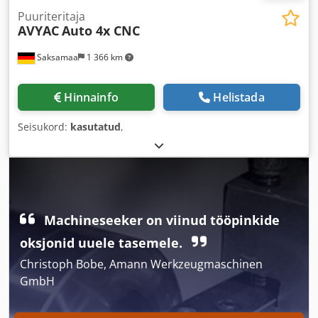
Puuriteritaja
AVYAC
Auto 4x CNC
Saksamaa
1 366 km
Hinnainfo
Helistada
Seisukord:
kasutatud
,
Machineseeker on viinud tööpinkide
oksjonid uuele tasemele.
Christoph Bobe, Amann Werkzeugmaschinen
GmbH