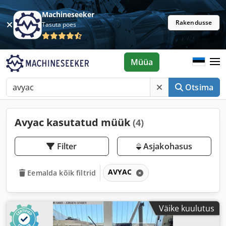
Machineseeker
Rakendusse
Tasuta poes
Müüa
Otsima
Avyac kasutatud müük
(4)
Filter
Asjakohasus
AVYAC
Eemalda kõik filtrid
Väike kuulutus