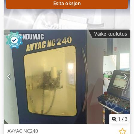
Esita oksjon
Väike kuulutus
1
/
3
AVYAC NC240