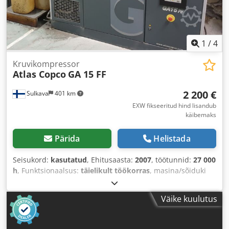
1
/
4
Kruvikompressor
Atlas Copco
GA 15 FF
2 200 €
Sulkava
401 km
EXW fikseeritud hind lisandub
käibemaks
Pärida
Helistada
Seisukord:
kasutatud
, Ehitusaasta:
2007
, töötunnid:
27 000
h
, Funktsionaalsus:
täielikult töökorras
, masina/sõiduki
number:
API454025
,
Väike kuulutus