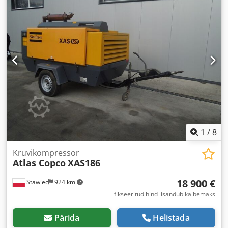
1
/
8
Kruvikompressor
Atlas Copco
XAS186
18 900 €
Stawiec
924 km
fikseeritud hind lisandub käibemaks
Pärida
Helistada