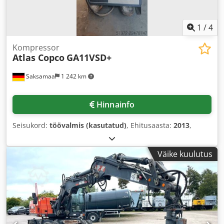
1
/
4
Kompressor
Atlas Copco
GA11VSD+
Saksamaa
1 242 km
Hinnainfo
Seisukord:
töövalmis (kasutatud)
, Ehitusaasta:
2013
,
Väike kuulutus