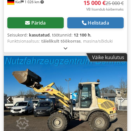
15 000 €
Kiel
1 026 km
25 000 €
VB lisandub käibemaks
Pärida
Helistada
Seisukord:
kasutatud
, töötunnid:
12 100 h
,
Funktsionaalsus:
täielikult töökorras
, masina/sõiduki
number:
010460
,
Väike kuulutus