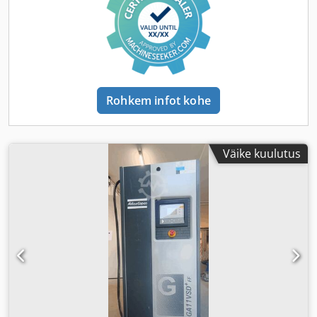
Rohkem infot kohe
Väike kuulutus