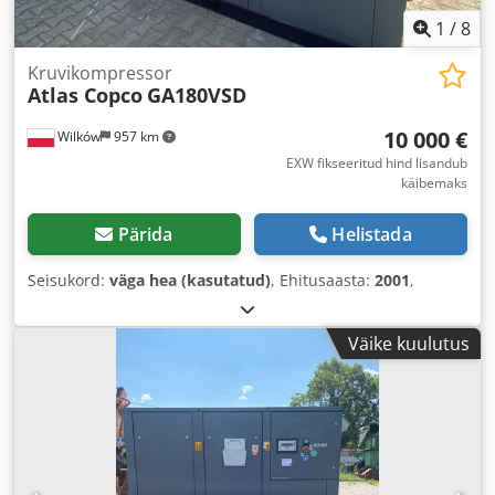
1
/
8
Kruvikompressor
Atlas Copco
GA180VSD
10 000 €
Wilków
957 km
EXW fikseeritud hind lisandub
käibemaks
Pärida
Helistada
Seisukord:
väga hea (kasutatud)
, Ehitusaasta:
2001
,
Väike kuulutus