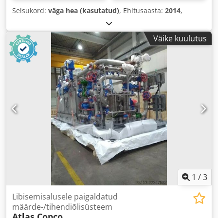
Seisukord:
väga hea (kasutatud)
, Ehitusaasta:
2014
,
Väike kuulutus
1
/
3
Libisemisalusele paigaldatud
määrde-/tihendiõlisüsteem
Atlas Copco