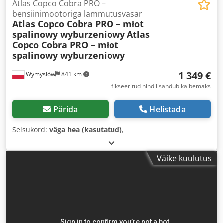
Atlas Copco Cobra PRO –
bensiinimootoriga lammutusvasar
Atlas Copco Cobra PRO – młot
spalinowy wyburzeniowy
Atlas
Copco Cobra PRO – młot
spalinowy wyburzeniowy
1 349 €
Wymysłów
841 km
fikseeritud hind lisandub käibemaks
Pärida
Helistada
Seisukord:
väga hea (kasutatud)
,
Väike kuulutus