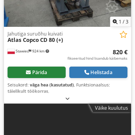
1
/
3
Jahutiga suruõhu kuivati
Atlas Copco
CD 80 (+)
820 €
Stawiec
924 km
fikseeritud hind lisandub käibemaks
Pärida
Helistada
Seisukord:
väga hea (kasutatud)
, Funktsionaalsus:
täielikult töökorras
,
Väike kuulutus