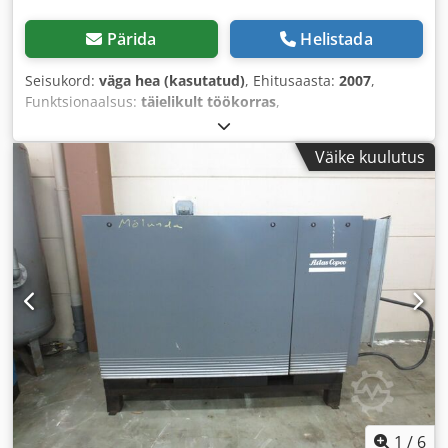
Pärida
Helistada
Seisukord:
väga hea (kasutatud)
, Ehitusaasta:
2007
,
Funktsionaalsus:
täielikult töökorras
,
Väike kuulutus
1
/
6