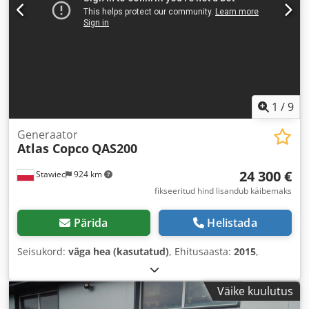
1
/
9
Generaator
Atlas Copco
QAS200
24 300 €
Stawiec
924 km
fikseeritud hind lisandub käibemaks
Pärida
Helistada
Seisukord:
väga hea (kasutatud)
, Ehitusaasta:
2015
,
Väike kuulutus