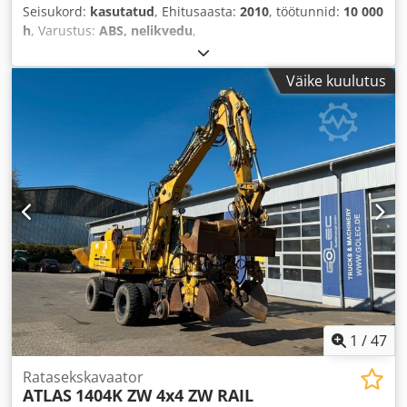
Seisukord:
kasutatud
, Ehitusaasta:
2010
, töötunnid:
10 000
h
, Varustus:
ABS, nelikvedu
,
Väike kuulutus
1
/
47
Ratasekskavaator
ATLAS
1404K ZW 4x4 ZW RAIL