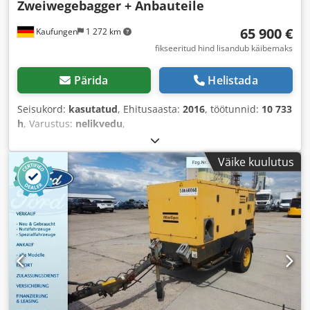
Zweiwegebagger + Anbauteile
65 900 €
Kaufungen
1 272 km
fikseeritud hind lisandub käibemaks
Pärida
Helistada
Seisukord:
kasutatud
, Ehitusaasta:
2016
, töötunnid:
10 733
h
, Varustus:
nelikvedu
,
Väike kuulutus