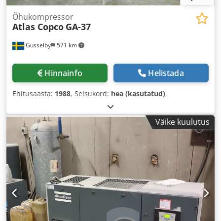
Õhukompressor
Atlas Copco
GA-37
Gusselby
571 km
Hinnainfo
Helistada
Ehitusaasta:
1988
, Seisukord:
hea (kasutatud)
,
Väike kuulutus