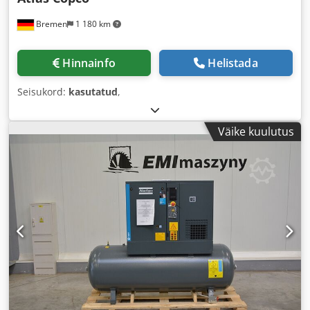
Bremen
1 180 km
Hinnainfo
Helistada
Seisukord:
kasutatud
,
Väike kuulutus