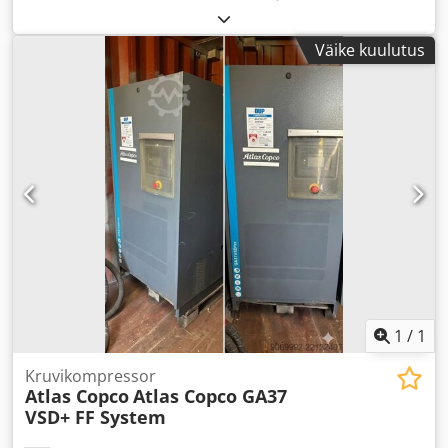
Väike kuulutus
1
/
1
Kruvikompressor
Atlas Copco
Atlas Copco GA37
VSD+ FF System