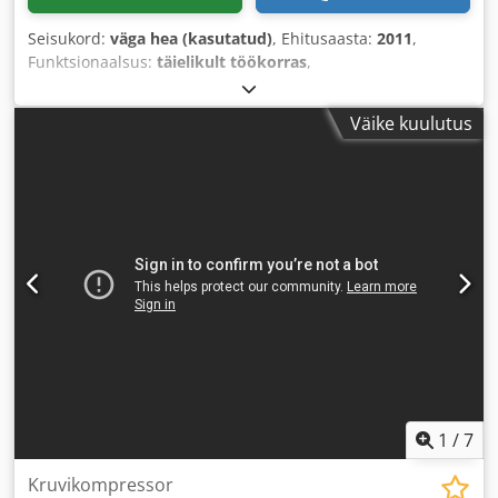
Seisukord:
väga hea (kasutatud)
, Ehitusaasta:
2011
,
Funktsionaalsus:
täielikult töökorras
,
Väike kuulutus
1
/
7
Kruvikompressor