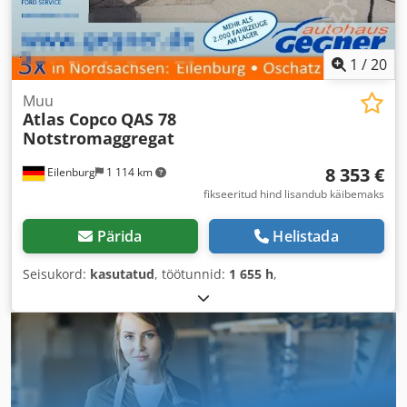
1
/
20
Muu
Atlas Copco
QAS 78
Notstromaggregat
8 353 €
Eilenburg
1 114 km
fikseeritud hind lisandub käibemaks
Pärida
Helistada
Seisukord:
kasutatud
, töötunnid:
1 655 h
,