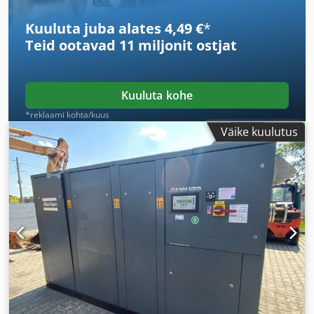
Kuuluta juba alates 4,49 €
*
Teid ootavad
11 miljonit ostjat
Kuuluta kohe
*reklaami kohta/kuus
Väike kuulutus