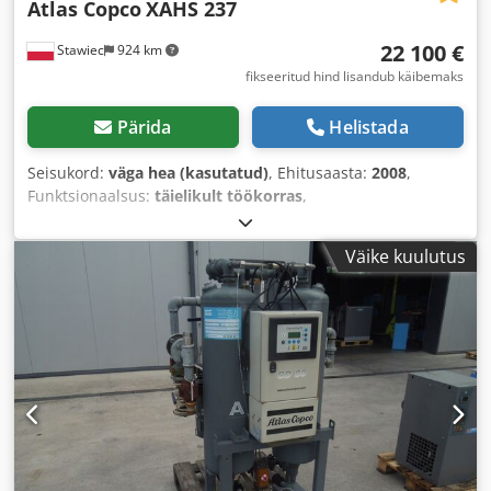
Atlas Copco
XAHS 237
22 100 €
Stawiec
924 km
fikseeritud hind lisandub käibemaks
Pärida
Helistada
Seisukord:
väga hea (kasutatud)
, Ehitusaasta:
2008
,
Funktsionaalsus:
täielikult töökorras
,
Väike kuulutus