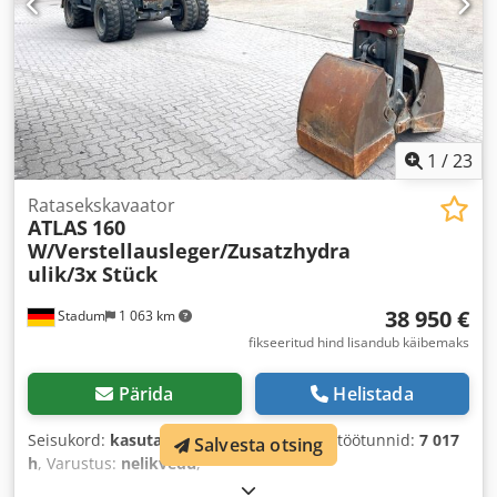
1
/
23
Ratasekskavaator
ATLAS
160
W/Verstellausleger/Zusatzhydra
ulik/3x Stück
38 950 €
Stadum
1 063 km
fikseeritud hind lisandub käibemaks
Pärida
Helistada
Seisukord:
kasutatud
, Ehitusaasta:
2011
, töötunnid:
7 017
Salvesta otsing
h
, Varustus:
nelikvedu
,