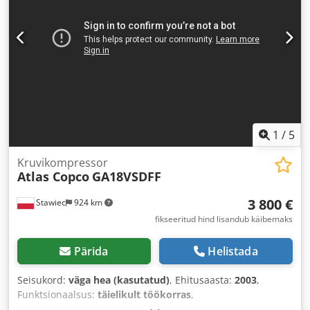
1
/
5
Kruvikompressor
Atlas Copco
GA18VSDFF
3 800 €
Stawiec
924 km
fikseeritud hind lisandub käibemaks
Pärida
Helistada
Seisukord:
väga hea (kasutatud)
, Ehitusaasta:
2003
,
Funktsionaalsus:
täielikult töökorras
,