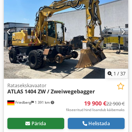
1
/
37
Ratasekskavaator
ATLAS
1404 ZW / Zweiwegebagger
19 900 €
Friedberg
1 391 km
22 900 €
fikseeritud hind lisandub käibemaks
Pärida
Helistada