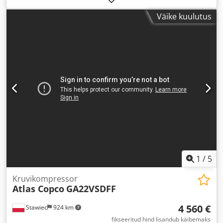
Väike kuulutus
1
/
5
Kruvikompressor
Atlas Copco
GA22VSDFF
4 560 €
Stawiec
924 km
fikseeritud hind lisandub käibemaks