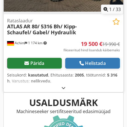
1
/
33
Rataslaadur
ATLAS
AR 80/ 5316 Bh/ Kipp-
Schaufel/ Gabel/ Hydraulik
19 500 €
Achim
1 174 km
19 990 €
fikseeritud hind lisandub käibemaks
Pärida
Helistada
Seisukord:
kasutatud
, Ehitusaasta:
2005
, töötunnid:
5 316
h
, Varustus:
nelikvedu
,
USALDUSMÄRK
Machineseeker sertifitseeritud edasimüüjad