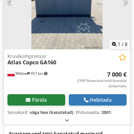
1
/
8
Kruvikompressor
Atlas Copco
GA160
7 000 €
Wilków
957 km
EXW fikseeritud hind lisandub
käibemaks
Pärida
Helistada
Seisukord:
väga hea (kasutatud)
, Ehitusaasta:
2001
,
Avastage veel teisi kasutatud masinaid