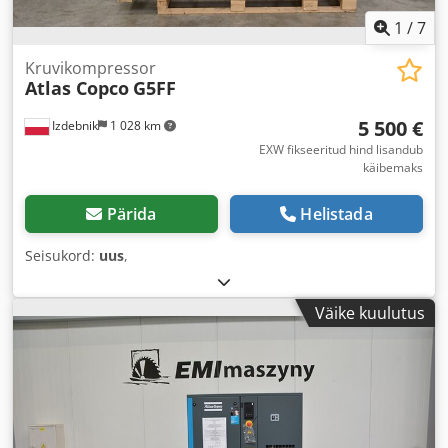
1
/
7
Kruvikompressor
Atlas Copco
G5FF
5 500 €
Izdebnik
1 028 km
EXW fikseeritud hind lisandub
käibemaks
Pärida
Helistada
Seisukord:
uus
,
Väike kuulutus