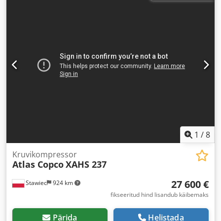
1
/
8
Kruvikompressor
Atlas Copco
XAHS 237
27 600 €
Stawiec
924 km
fikseeritud hind lisandub käibemaks
Pärida
Helistada