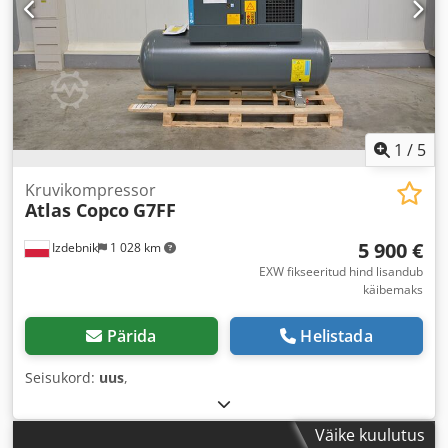
1
/
5
Kruvikompressor
Atlas Copco
G7FF
5 900 €
Izdebnik
1 028 km
EXW fikseeritud hind lisandub
käibemaks
Pärida
Helistada
Seisukord:
uus
,
Väike kuulutus