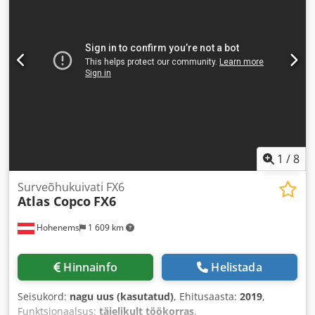
1
/
8
Surveõhukuivati FX6
Atlas Copco
FX6
Hohenems
1 609 km
Hinnainfo
Helistada
Seisukord:
nagu uus (kasutatud)
, Ehitusaasta:
2019
,
Funktsionaalsus:
täielikult töökorras
,