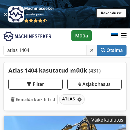
Machineseeker
Rakendusse
Tasuta poes
Müüa
Otsima
Atlas 1404 kasutatud müük
(431)
Filter
Asjakohasus
ATLAS
Eemalda kõik filtrid
Väike kuulutus