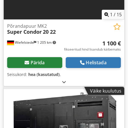
1
/
15
Põrandapuur MK2
Super Condor
20 22
1 100 €
Wiefelstede
1 205 km
fikseeritud hind lisandub käibemaks
Pärida
Helistada
Seisukord:
hea (kasutatud)
,
Väike kuulutus