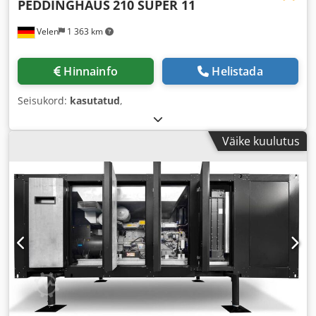
PEDDINGHAUS
210 SUPER 11
Velen
1 363 km
Hinnainfo
Helistada
Seisukord:
kasutatud
,
Väike kuulutus