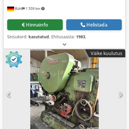
Bühl
1 559 km
Hinnainfo
Helistada
Seisukord:
kasutatud
, Ehitusaasta:
1983
,
Väike kuulutus