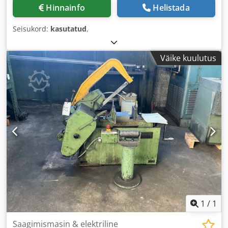
Hinnainfo
Helistada
Seisukord:
kasutatud
,
Väike kuulutus
1
/
1
Saagimismasin & elektriline