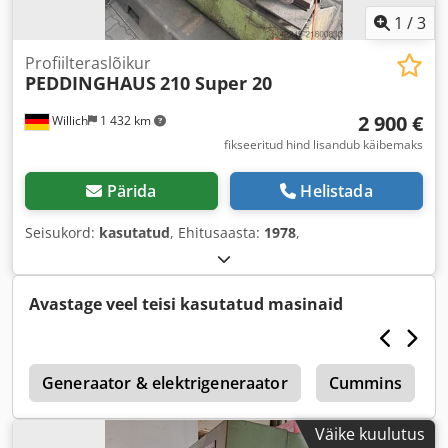
1
/
3
Profiilteraslõikur
PEDDINGHAUS
210 Super 20
2 900 €
Willich
1 432 km
fikseeritud hind lisandub käibemaks
Pärida
Helistada
Seisukord:
kasutatud
, Ehitusaasta:
1978
,
Avastage veel teisi kasutatud masinaid
d
Generaator & elektrigeneraator
Cummins
Väike kuulutus