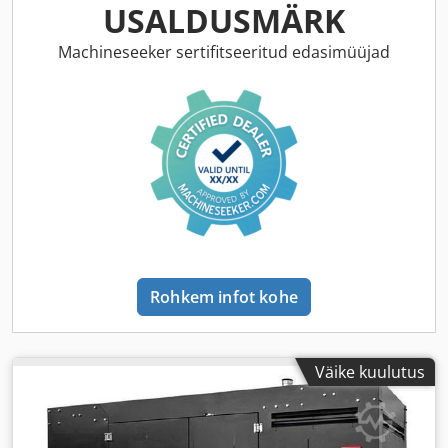
USALDUSMÄRK
Machineseeker sertifitseeritud edasimüüjad
Rohkem infot kohe
Väike kuulutus