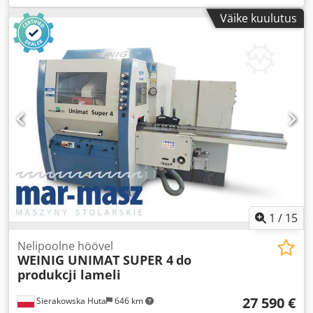
Väike kuulutus
1
/
15
Nelipoolne höövel
WEINIG UNIMAT SUPER 4
do
produkcji lameli
27 590 €
Sierakowska Huta
646 km