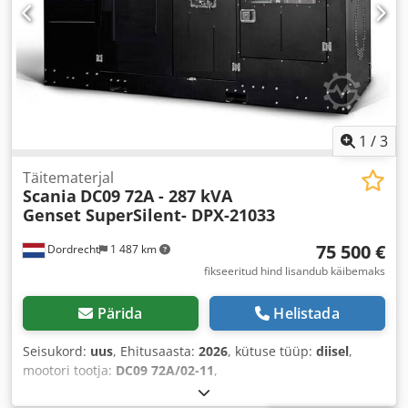
1
/
3
Täitematerjal
Scania
DC09 72A - 287 kVA
Genset SuperSilent- DPX-21033
75 500 €
Dordrecht
1 487 km
fikseeritud hind lisandub käibemaks
Pärida
Helistada
Seisukord:
uus
, Ehitusaasta:
2026
, kütuse tüüp:
diisel
,
mootori tootja:
DC09 72A/02-11
,