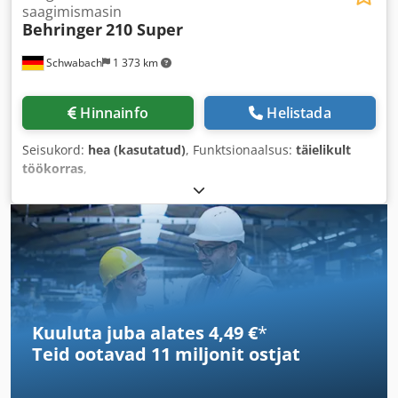
saagimismasin
Behringer
210 Super
Schwabach
1 373 km
Hinnainfo
Helistada
Seisukord:
hea (kasutatud)
, Funktsionaalsus:
täielikult
töökorras
,
Kuuluta juba alates 4,49 €
*
Teid ootavad
11 miljonit ostjat