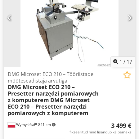
1
/
17
DMG Microset ECO 210 – Tööriistade
mõõteseadistaja arvutiga
DMG Microset ECO 210 –
Presetter narzędzi pomiarowych
z komputerem
DMG Microset
ECO 210 – Presetter narzędzi
pomiarowych z komputerem
3 499 €
Wymysłów
841 km
fikseeritud hind lisandub käibemaks