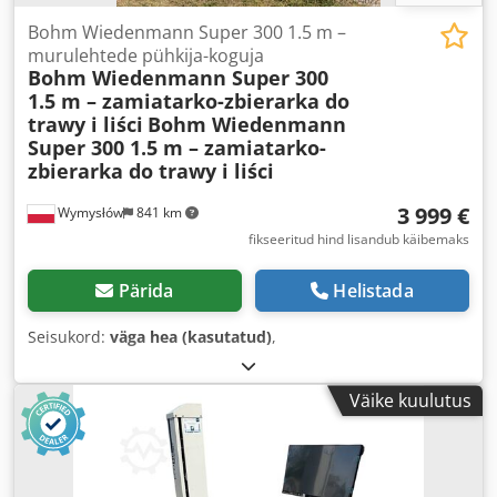
Bohm Wiedenmann Super 300 1.5 m –
murulehtede pühkija-koguja
Bohm Wiedenmann Super 300
1.5 m – zamiatarko-zbierarka do
trawy i liści
Bohm Wiedenmann
Super 300 1.5 m – zamiatarko-
zbierarka do trawy i liści
3 999 €
Wymysłów
841 km
fikseeritud hind lisandub käibemaks
Pärida
Helistada
Seisukord:
väga hea (kasutatud)
,
Väike kuulutus