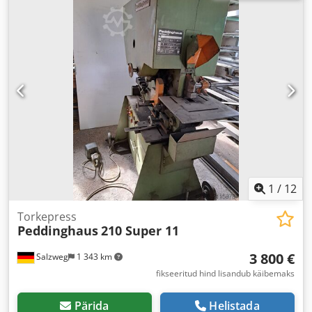
1
/
12
Torkepress
Peddinghaus
210 Super 11
3 800 €
Salzweg
1 343 km
fikseeritud hind lisandub käibemaks
Pärida
Helistada