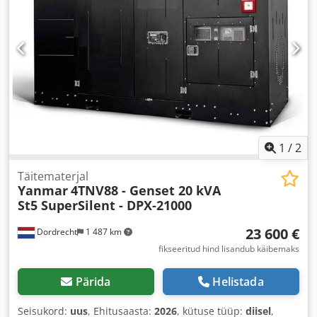
1
/
2
Täitematerjal
Yanmar
4TNV88 - Genset 20 kVA
St5 SuperSilent - DPX-21000
23 600 €
Dordrecht
1 487 km
fikseeritud hind lisandub käibemaks
Pärida
Helistada
Seisukord:
uus
, Ehitusaasta:
2026
, kütuse tüüp:
diisel
,