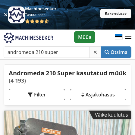
Machineseeker
Rakendusse
Tasuta poes
Müüa
Otsima
Andromeda 210 Super kasutatud müük
(4 193)
Filter
Asjakohasus
Väike kuulutus