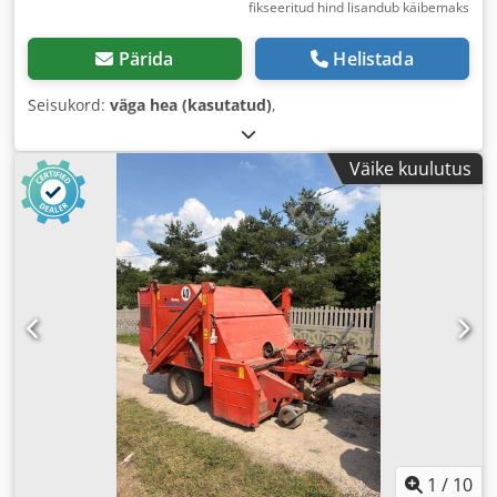
fikseeritud hind lisandub käibemaks
Pärida
Helistada
Seisukord:
väga hea (kasutatud)
,
Väike kuulutus
1
/
10