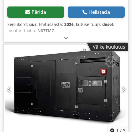
Pärida
Helistada
Seisukord:
uus
, Ehitusaasta:
2026
, kütuse tüüp:
diisel
,
mootori tootja:
N67TM7
,
Väike kuulutus
1
/
3