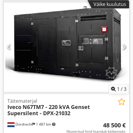
Väike kuulutus
1
/
3
Täitematerjal
Iveco
N67TM7 - 220 kVA Genset
Supersilent - DPX-21032
48 500 €
Dordrecht
1 487 km
fikseeritud hind lisandub käibemaks