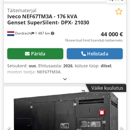
Täitematerjal
Iveco
NEF67TM3A - 176 kVA
Genset SuperSilent- DPX- 21030
44 000 €
Dordrecht
1 487 km
fikseeritud hind lisandub käibemaks
Pärida
Helistada
Seisukord:
uus
, Ehitusaasta:
2026
, kütuse tüüp:
diisel
,
mootori tootja:
NEF67TM3A
,
Väike kuulutus