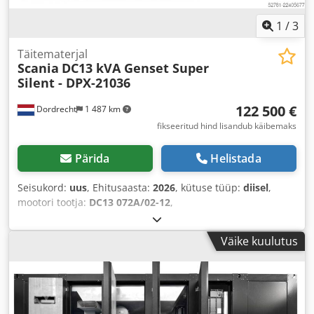
1
/
3
Täitematerjal
Scania
DC13 kVA Genset Super
Silent - DPX-21036
122 500 €
Dordrecht
1 487 km
fikseeritud hind lisandub käibemaks
Pärida
Helistada
Seisukord:
uus
, Ehitusaasta:
2026
, kütuse tüüp:
diisel
,
mootori tootja:
DC13 072A/02-12
,
Väike kuulutus