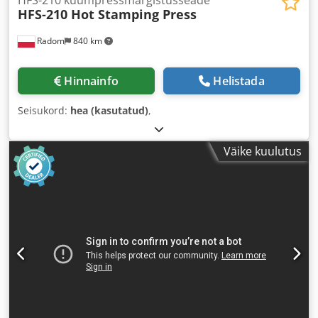
HFS-210 kuumpressmärgistusseade
HFS-210 Hot Stamping Press
Radom
840 km
Hinnainfo
Helistada
Seisukord:
hea (kasutatud)
,
Väike kuulutus