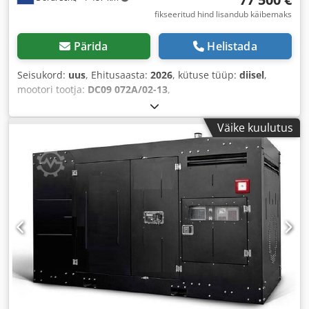
fikseeritud hind lisandub käibemaks
Pärida
Helistada
Seisukord:
uus
, Ehitusaasta:
2026
, kütuse tüüp:
diisel
,
mootori tootja:
DC09 072A/02-13
,
Väike kuulutus