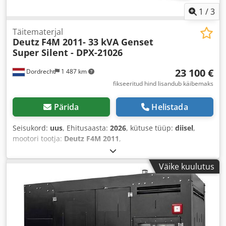
1
/
3
Täitematerjal
Deutz
F4M 2011- 33 kVA Genset
Super Silent - DPX-21026
23 100 €
Dordrecht
1 487 km
fikseeritud hind lisandub käibemaks
Pärida
Helistada
Seisukord:
uus
, Ehitusaasta:
2026
, kütuse tüüp:
diisel
,
mootori tootja:
Deutz F4M 2011
,
Väike kuulutus