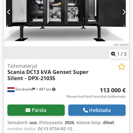
1
/
3
Täitematerjal
Scania
DC13 kVA Genset Super
Silent - DPX-21035
113 000 €
Dordrecht
1 487 km
fikseeritud hind lisandub käibemaks
Pärida
Helistada
Seisukord:
uus
, Ehitusaasta:
2026
, kütuse tüüp:
diisel
,
mootori tootja:
DC13 072A/02-12
,