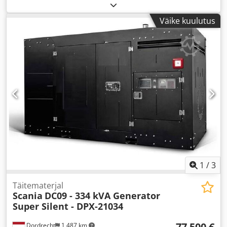
Väike kuulutus
1
/
3
Täitematerjal
Scania
DC09 - 334 kVA Generator
Super Silent - DPX-21034
77 500 €
Dordrecht
1 487 km