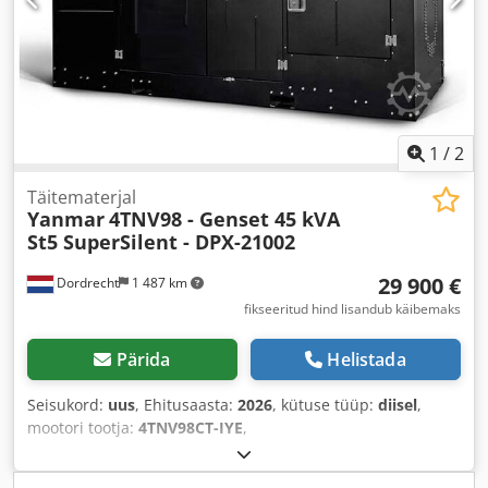
1
/
2
Täitematerjal
Yanmar
4TNV98 - Genset 45 kVA
St5 SuperSilent - DPX-21002
29 900 €
Dordrecht
1 487 km
fikseeritud hind lisandub käibemaks
Pärida
Helistada
Seisukord:
uus
, Ehitusaasta:
2026
, kütuse tüüp:
diisel
,
mootori tootja:
4TNV98CT-IYE
,