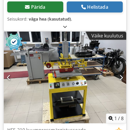
Pärida
Helistada
Seisukord:
väga hea (kasutatud)
,
Väike kuulutus
1
/
8