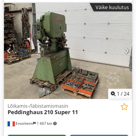
Väike kuulutus
1
/
24
Lõikamis-/läbistamismasin
Peddinghaus
210 Super 11
Ensisheim
1 667 km