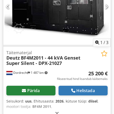
1
/
3
Täitematerjal
Deutz
BF4M2011 - 44 kVA Genset
Super Silent - DPX-21027
25 200 €
Dordrecht
1 487 km
fikseeritud hind lisandub käibemaks
Pärida
Helistada
Seisukord:
uus
, Ehitusaasta:
2026
, kütuse tüüp:
diisel
,
mootori tootja:
BF4M 2011
,