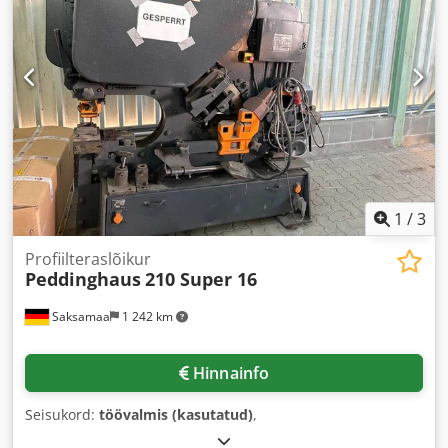
1
/
3
Profiilteraslõikur
Peddinghaus
210 Super 16
Saksamaa
1 242 km
Hinnainfo
Seisukord:
töövalmis (kasutatud)
,