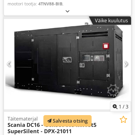
mootori tootja:
4TNV88-BIB
,
Väike kuulutus
1
/
3
Täitematerjal
Salvesta otsing
Scania
DC16 - Genset 605 kVA St5
SuperSilent - DPX-21011