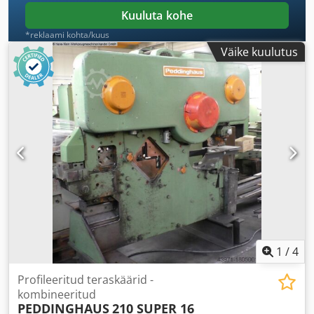
Kuuluta kohe
*reklaami kohta/kuus
Väike kuulutus
1
/
4
Profileeritud teraskäärid -
kombineeritud
PEDDINGHAUS
210 SUPER 16