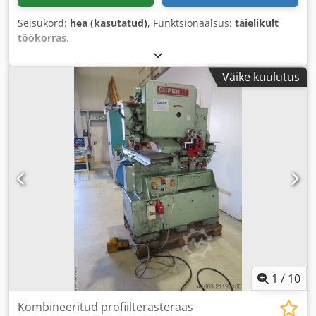
Seisukord:
hea (kasutatud)
, Funktsionaalsus:
täielikult
töökorras
,
Väike kuulutus
1
/
10
Kombineeritud profiilterasteraas