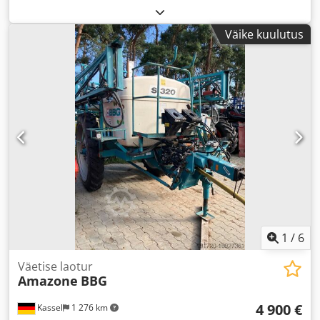
Väike kuulutus
1
/
6
Väetise laotur
Amazone
BBG
4 900 €
Kassel
1 276 km