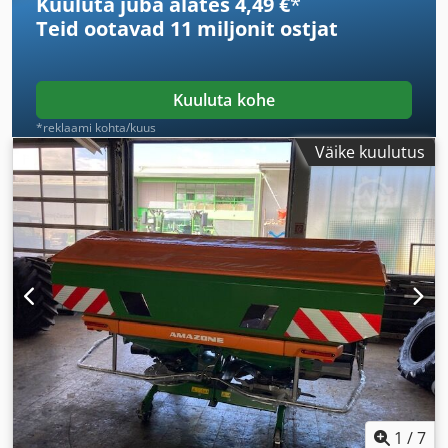
Kuuluta juba alates 4,49 €
*
Teid ootavad
11 miljonit ostjat
Kuuluta kohe
*reklaami kohta/kuus
Väike kuulutus
1
/
7