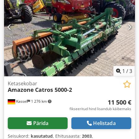
1
/
3
Ketasekobar
Amazone
Catros 5000-2
11 500 €
Kassel
1 276 km
fikseeritud hind lisandub käibemaks
Pärida
Helistada
Seisukord:
kasutatud
, Ehitusaasta:
2003
,