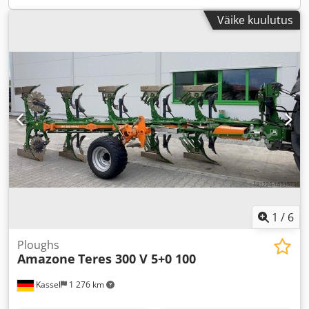
Väike kuulutus
1
/
6
Ploughs
Amazone
Teres 300 V 5+0 100
Kassel
1 276 km