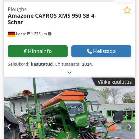
Ploughs
Amazone
CAYROS XMS 950 SB 4-
Schar
Kassel
1 276 km
Hinnainfo
Helistada
Seisukord:
kasutatud
, Ehitusaasta:
2024
,
Väike kuulutus