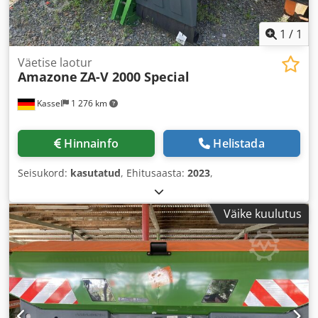
1
/
1
Väetise laotur
Amazone
ZA-V 2000 Special
Kassel
1 276 km
Hinnainfo
Helistada
Seisukord:
kasutatud
, Ehitusaasta:
2023
,
Väike kuulutus