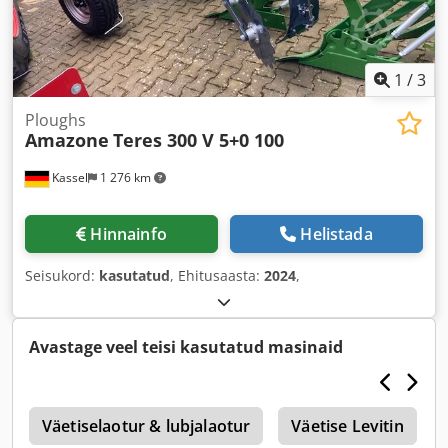
1
/
3
Ploughs
Amazone
Teres 300 V 5+0 100
Kassel
1 276 km
Hinnainfo
Helistada
Seisukord:
kasutatud
, Ehitusaasta:
2024
,
Avastage veel teisi kasutatud masinaid
1
Väetiselaotur & lubjalaotur
Väetise Levitin