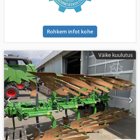
Rohkem infot kohe
Väike kuulutus