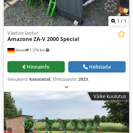
1
/
1
Väetise laotur
Amazone
ZA-V 2000 Special
Kassel
1 276 km
Hinnainfo
Helistada
Seisukord:
kasutatud
, Ehitusaasta:
2023
,
Väike kuulutus