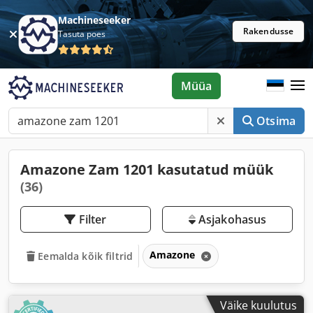
Machineseeker
Rakendusse
Tasuta poes
Müüa
Otsima
Amazone Zam 1201 kasutatud müük
(36)
Filter
Asjakohasus
Amazone
Eemalda kõik filtrid
Väike kuulutus