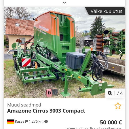
Väike kuulutus
1
/
4
Muud seadmed
Amazone
Cirrus 3003 Compact
50 000 €
Kassel
1 276 km
fikseeritud hind lisandub käibemaks