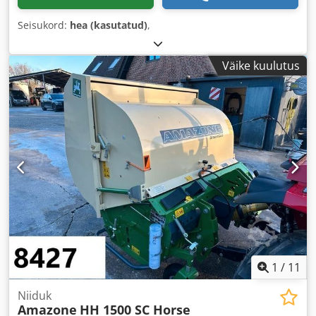
Seisukord:
hea (kasutatud)
,
Väike kuulutus
1
/
11
Niiduk
Amazone
HH 1500 SC Horse