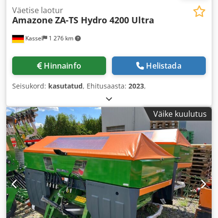
Väetise laotur
Amazone
ZA-TS Hydro 4200 Ultra
Kassel
1 276 km
Hinnainfo
Helistada
Seisukord:
kasutatud
, Ehitusaasta:
2023
,
Väike kuulutus