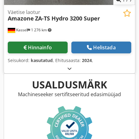
Väetise laotur
Amazone
ZA-TS Hydro 3200 Super
Kassel
1 276 km
Hinnainfo
Helistada
Seisukord:
kasutatud
, Ehitusaasta:
2024
,
USALDUSMÄRK
Machineseeker sertifitseeritud edasimüüjad