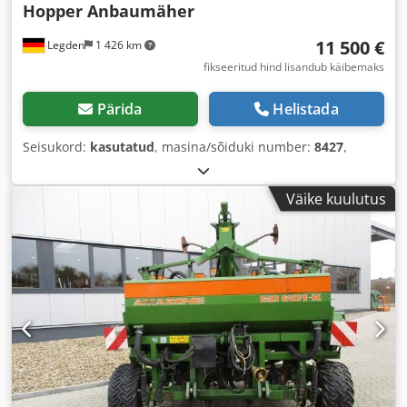
Hopper Anbaumäher
11 500 €
Legden
1 426 km
fikseeritud hind lisandub käibemaks
Pärida
Helistada
Seisukord:
kasutatud
, masina/sõiduki number:
8427
,
Väike kuulutus