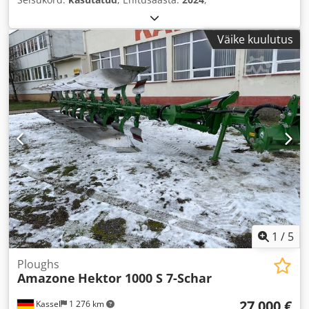
Väike kuulutus
1
/
5
Ploughs
Amazone
Hektor 1000 S 7-Schar
27 000 €
Kassel
1 276 km