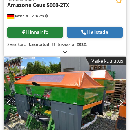
Amazone
Ceus 5000-2TX
Kassel
1 276 km
Hinnainfo
Helistada
Seisukord:
kasutatud
, Ehitusaasta:
2022
,
Väike kuulutus