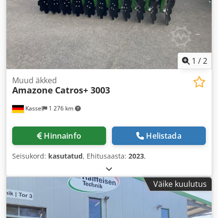
1
/
2
Muud äkked
Amazone
Catros+ 3003
Kassel
1 276 km
Hinnainfo
Helistada
Seisukord:
kasutatud
, Ehitusaasta:
2023
,
Väike kuulutus