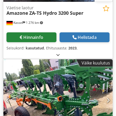
Väetise laotur
Amazone
ZA-TS Hydro 3200 Super
Kassel
1 276 km
Hinnainfo
Helistada
Seisukord:
kasutatud
, Ehitusaasta:
2023
,
Väike kuulutus