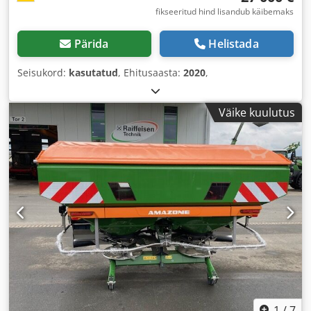
fikseeritud hind lisandub käibemaks
Pärida
Helistada
Seisukord:
kasutatud
, Ehitusaasta:
2020
,
Väike kuulutus
1
/
7