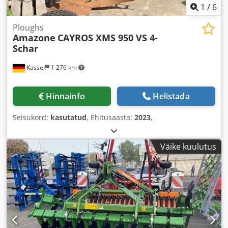
1
/
6
Ploughs
Amazone
CAYROS XMS 950 VS 4-
Schar
Kassel
1 276 km
Hinnainfo
Helistada
Seisukord:
kasutatud
, Ehitusaasta:
2023
,
Väike kuulutus