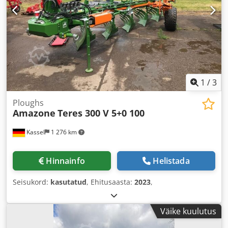
1
/
3
Ploughs
Amazone
Teres 300 V 5+0 100
Kassel
1 276 km
Hinnainfo
Helistada
Seisukord:
kasutatud
, Ehitusaasta:
2023
,
Väike kuulutus