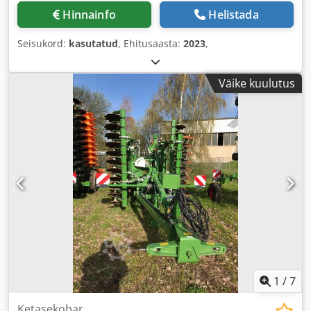
Hinnainfo
Helistada
Seisukord:
kasutatud
, Ehitusaasta:
2023
,
Väike kuulutus
1
/
7
Ketasekobar