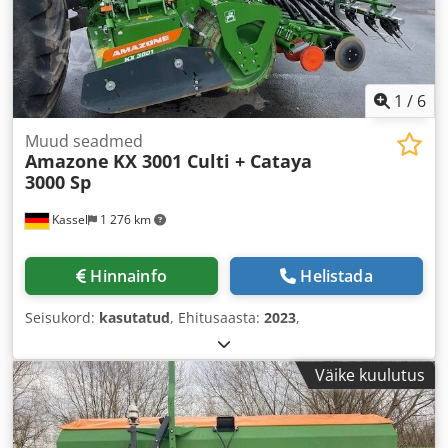
1
/
6
Muud seadmed
Amazone
KX 3001 Culti + Cataya
3000 Sp
Kassel
1 276 km
Hinnainfo
Helistada
Seisukord:
kasutatud
, Ehitusaasta:
2023
,
Väike kuulutus