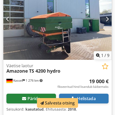
1
/
9
Väetise laotur
Amazone
TS 4200 hydro
19 000 €
Kassel
1 276 km
fikseeritud hind lisandub käibemaks
Pärida
Helistada
Salvesta otsing
Seisukord:
kasutatud
, Ehitusaasta:
2018
,