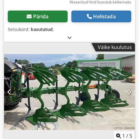
fikseeritud hind lisandub käibemaks
Pärida
Helistada
Seisukord:
kasutatud
,
Väike kuulutus
1
/
5