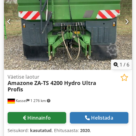
1
/
6
Väetise laotur
Amazone
ZA-TS 4200 Hydro Ultra
Profis
Kassel
1 276 km
Hinnainfo
Helistada
Seisukord:
kasutatud
, Ehitusaasta:
2020
,