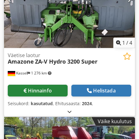
1
/
4
Väetise laotur
Amazone
ZA-V Hydro 3200 Super
Kassel
1 276 km
Hinnainfo
Helistada
Seisukord:
kasutatud
, Ehitusaasta:
2024
,
Väike kuulutus