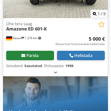
1
/
9
Ühe tera saag
Amazone
ED 601-K
5 000 €
Kassel
1 276 km
fikseeritud hind lisandub käibemaks
Pärida
Helistada
Seisukord:
kasutatud
, Ehitusaasta:
1998
,