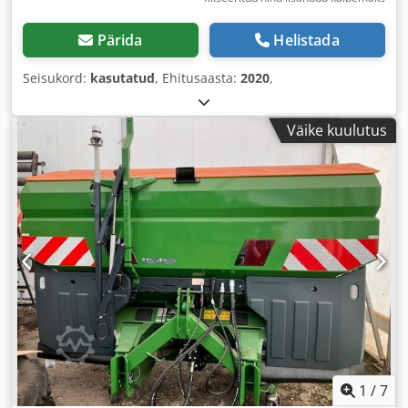
Pärida
Helistada
Seisukord:
kasutatud
, Ehitusaasta:
2020
,
Väike kuulutus
1
/
7