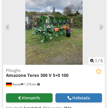
1
/
5
Ploughs
Amazone
Teres 300 V 5+0 100
Kassel
1 276 km
Hinnainfo
Helistada
Seisukord:
kasutatud
, Ehitusaasta:
2024
,