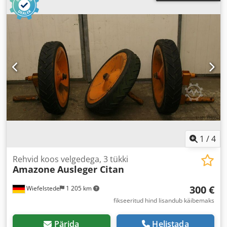
1
/
4
Rehvid koos velgedega, 3 tükki
Amazone
Ausleger Citan
300 €
Wiefelstede
1 205 km
fikseeritud hind lisandub käibemaks
Pärida
Helistada