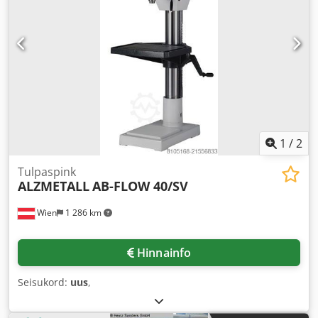
1
/
2
Tulpaspink
ALZMETALL
AB-FLOW 40/SV
Wien
1 286 km
Hinnainfo
Seisukord:
uus
,