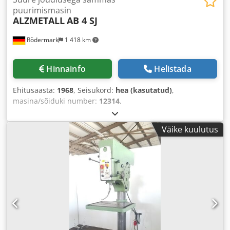
puurimismasin
ALZMETALL
AB 4 SJ
Rödermark
1 418 km
Hinnainfo
Helistada
Ehitusaasta:
1968
, Seisukord:
hea (kasutatud)
,
masina/sõiduki number:
12314
,
Väike kuulutus