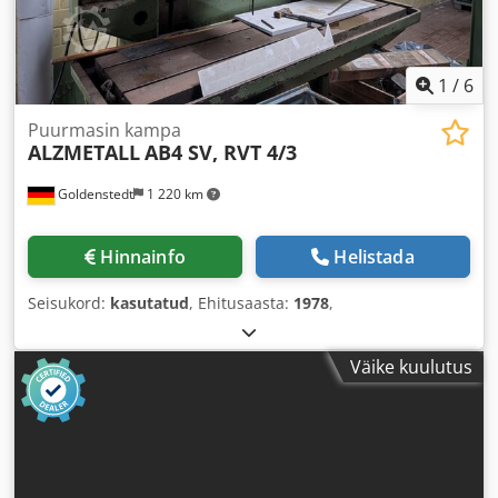
1
/
6
Puurmasin kampa
ALZMETALL
AB4 SV, RVT 4/3
Goldenstedt
1 220 km
Hinnainfo
Helistada
Seisukord:
kasutatud
, Ehitusaasta:
1978
,
Väike kuulutus