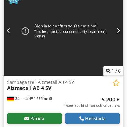
1
/
6
Sambaga trell Alzmetall AB 4 SV
Alzmetall
AB 4 SV
5 200 €
Gütersloh
1 286 km
fikseeritud hind lisandub käibemaks
Pärida
Helistada