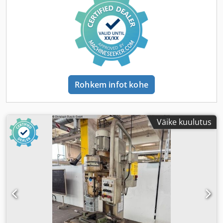
Rohkem infot kohe
Väike kuulutus