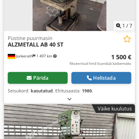
1
/
7
Püstine puurmasin
ALZMETALL
AB 40 ST
1 500 €
Jünkerath
1 497 km
fikseeritud hind lisandub käibemaks
Pärida
Helistada
Seisukord:
kasutatud
, Ehitusaasta:
1980
,
Väike kuulutus