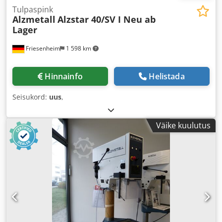
Tulpaspink
Alzmetall
Alzstar 40/SV I Neu ab
Lager
Friesenheim
1 598 km
Hinnainfo
Helistada
Seisukord:
uus
,
Väike kuulutus