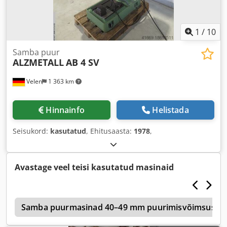
1
/
10
Samba puur
ALZMETALL
AB 4 SV
Velen
1 363 km
Hinnainfo
Helistada
Seisukord:
kasutatud
, Ehitusaasta:
1978
,
Avastage veel teisi kasutatud masinaid
b
Samba puurmasinad 40–49 mm puurimisvõimsus