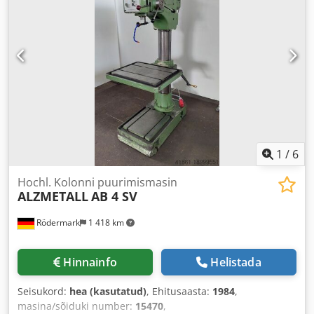
1
/
6
Hochl. Kolonni puurimismasin
ALZMETALL
AB 4 SV
Rödermark
1 418 km
Hinnainfo
Helistada
Seisukord:
hea (kasutatud)
, Ehitusaasta:
1984
,
masina/sõiduki number:
15470
,