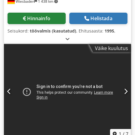
Wiesbaden
1 438 km
Hinnainfo
Helistada
Seisukord:
töövalmis (kasutatud)
, Ehitusaasta:
1995
,
Väike kuulutus
1
/
7