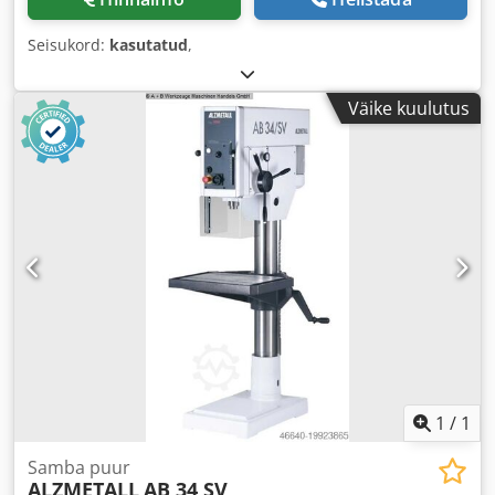
Seisukord:
kasutatud
,
Väike kuulutus
1
/
1
Samba puur
ALZMETALL
AB 34 SV