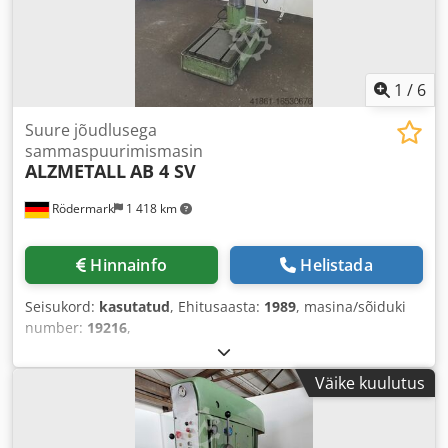
1
/
6
Suure jõudlusega
sammaspuurimismasin
ALZMETALL
AB 4 SV
Rödermark
1 418 km
Hinnainfo
Helistada
Seisukord:
kasutatud
, Ehitusaasta:
1989
, masina/sõiduki
number:
19216
,
Väike kuulutus