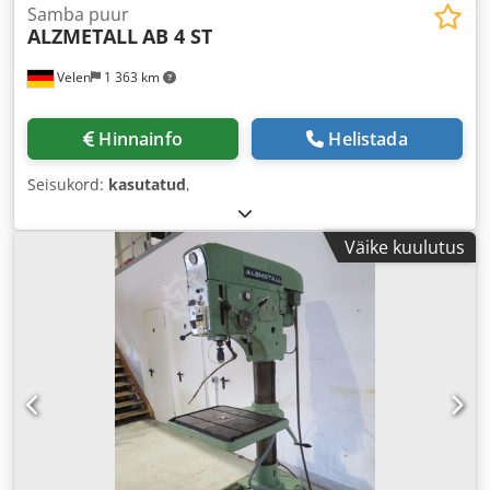
Samba puur
ALZMETALL
AB 4 ST
Velen
1 363 km
Hinnainfo
Helistada
Seisukord:
kasutatud
,
Väike kuulutus