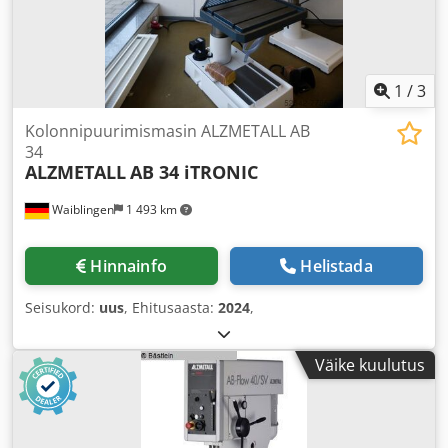
1
/
3
Kolonnipuurimismasin ALZMETALL AB
34
ALZMETALL
AB 34 iTRONIC
Waiblingen
1 493 km
Hinnainfo
Helistada
Seisukord:
uus
, Ehitusaasta:
2024
,
Väike kuulutus