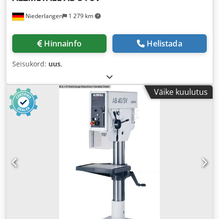
Niederlangen
1 279 km
Hinnainfo
Helistada
Seisukord:
uus
,
Väike kuulutus