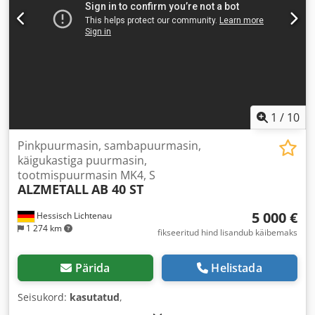
1
/
10
Pinkpuurmasin, sambapuurmasin,
käigukastiga puurmasin,
tootmispuurmasin MK4, S
ALZMETALL
AB 40 ST
5 000 €
Hessisch Lichtenau
1 274 km
fikseeritud hind lisandub käibemaks
Pärida
Helistada
Seisukord:
kasutatud
,