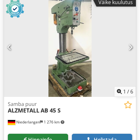
Väike kuulutus
1
/
6
Samba puur
ALZMETALL
AB 45 S
Niederlangen
1 276 km
Hinnainfo
Helistada