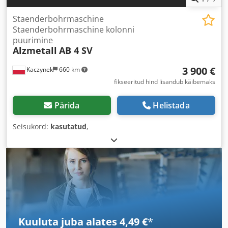
Staenderbohrmaschine
Staenderbohrmaschine kolonni
puurimine
Alzmetall
AB 4 SV
3 900 €
Kaczynek
660 km
fikseeritud hind lisandub käibemaks
Pärida
Helistada
Seisukord:
kasutatud
,
Kuuluta juba alates 4,49 €
*