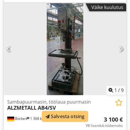
Väike kuulutus
1
/
9
Sambapuurmasin, töölaua puurmasin
ALZMETALL
AB4/SV
Salvesta otsing
3 100 €
Borken
1 368 km
VB lisandub käibemaks