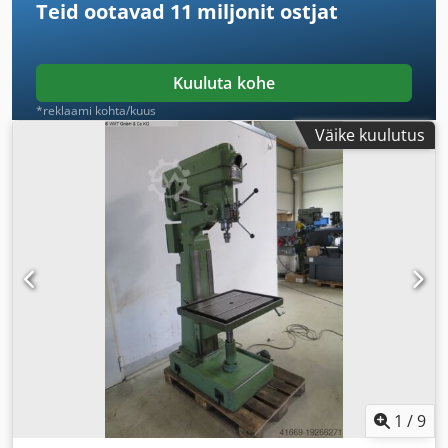
Teid ootavad
11 miljonit ostjat
Kuuluta kohe
*reklaami kohta/kuus
Väike kuulutus
1
/
9