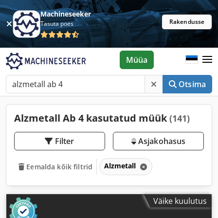
Machineseeker
Rakendusse
Tasuta poes
Müüa
Otsima
Alzmetall Ab 4 kasutatud müük
(141)
Filter
Asjakohasus
Alzmetall
Eemalda kõik filtrid
Väike kuulutus