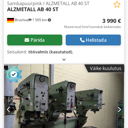
Sambapuurpink / ALZMETALL AB 40 ST
ALZMETALL
AB 40 ST
3 990 €
Bruchsal
1 505 km
fikseeritud hind lisandub käibemaks
Pärida
Helistada
Seisukord:
töövalmis (kasutatud)
,
Väike kuulutus