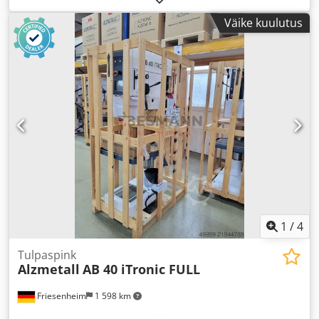
Väike kuulutus
1
/
4
Tulpaspink
Alzmetall
AB 40 iTronic FULL
Friesenheim
1 598 km