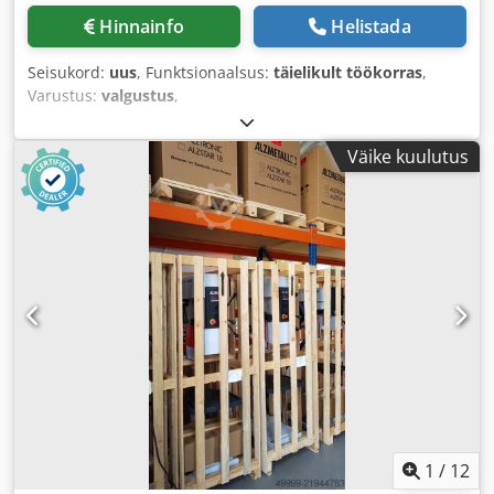
Hinnainfo
Helistada
Seisukord:
uus
, Funktsionaalsus:
täielikult töökorras
,
Varustus:
valgustus
,
Väike kuulutus
1
/
12