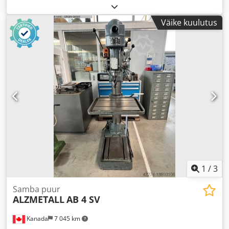
Väike kuulutus
1
/
3
Samba puur
ALZMETALL
AB 4 SV
Kanada
7 045 km