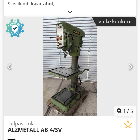
Seisukord:
kasutatud
,
Väike kuulutus
1
/
5
Tulpaspink
ALZMETALL
AB 4/SV