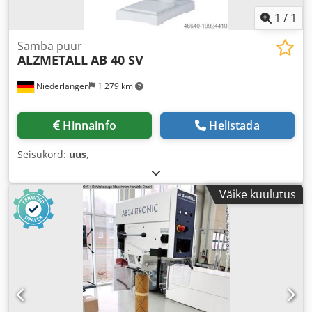
1
/
1
Samba puur
ALZMETALL
AB 40 SV
Niederlangen
1 279 km
Hinnainfo
Helistada
Seisukord:
uus
,
Väike kuulutus