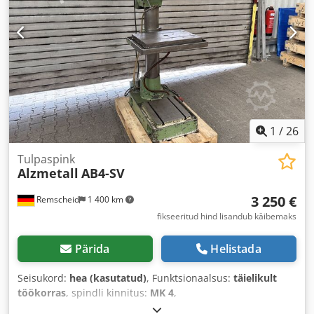
1
/
26
Tulpaspink
Alzmetall
AB4-SV
3 250 €
Remscheid
1 400 km
fikseeritud hind lisandub käibemaks
Pärida
Helistada
Seisukord:
hea (kasutatud)
, Funktsionaalsus:
täielikult
töökorras
, spindli kinnitus:
MK 4
,