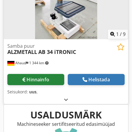
1
/
9
Samba puur
ALZMETALL
AB 34 iTRONIC
Ahaus
1 344 km
Hinnainfo
Helistada
Seisukord:
uus
,
USALDUSMÄRK
Machineseeker sertifitseeritud edasimüüjad