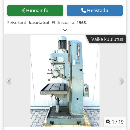
Hinnainfo
Helistada
Seisukord:
kasutatud
, Ehitusaasta:
1965
,
Väike kuulutus
1
/
19