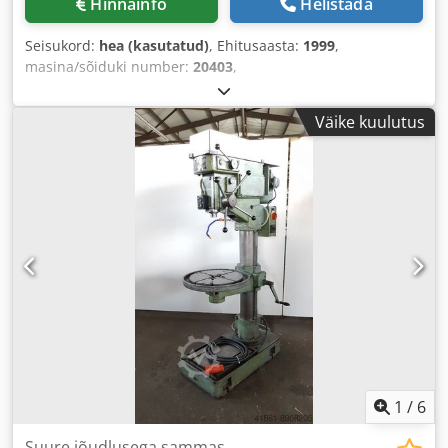
Hinnainfo
Helistada
Seisukord:
hea (kasutatud)
, Ehitusaasta:
1999
,
masina/sõiduki number:
20403
,
Väike kuulutus
1
/
6
Suure jõudlusega sammas