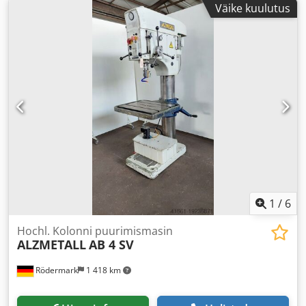
Väike kuulutus
1
/
6
Hochl. Kolonni puurimismasin
ALZMETALL
AB 4 SV
Rödermark
1 418 km