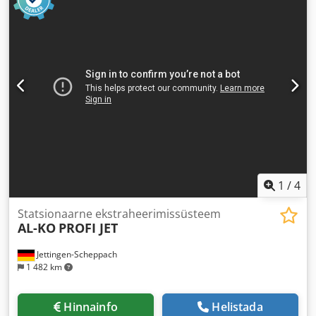
1
/
4
Statsionaarne ekstraheerimissüsteem
AL-KO
PROFI JET
Jettingen-Scheppach
1 482 km
Hinnainfo
Helistada