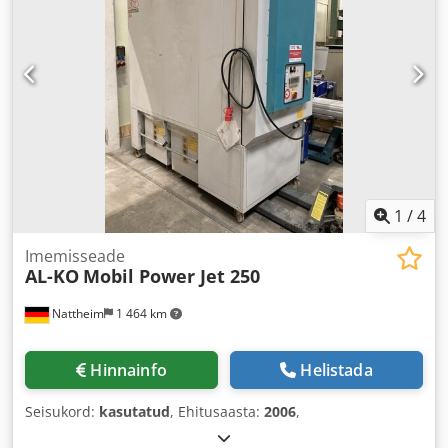
1
/
4
Imemisseade
AL-KO
Mobil Power Jet 250
Nattheim
1 464 km
Hinnainfo
Helistada
Seisukord:
kasutatud
, Ehitusaasta:
2006
,