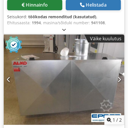
Hinnainfo
Helistada
Seisukord:
töökodas remonditud (kasutatud)
,
Ehitusaasta:
1994
, masina/sõiduki number:
941108
,
Funktsionaalsus:
täielikult töökorras
, kogukõrgus:
2 520
mm
, kogupikkus:
2 580 mm
, kogulaius:
1 000 mm
,
Väike kuulutus
1
/
2