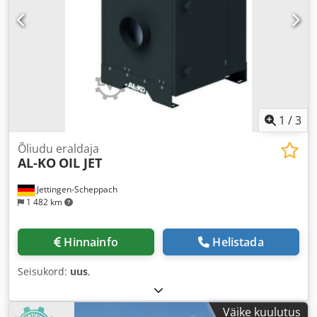
1
/
3
Õliudu eraldaja
AL-KO
OIL JET
Jettingen-Scheppach
1 482 km
Hinnainfo
Helistada
Seisukord:
uus
,
Väike kuulutus