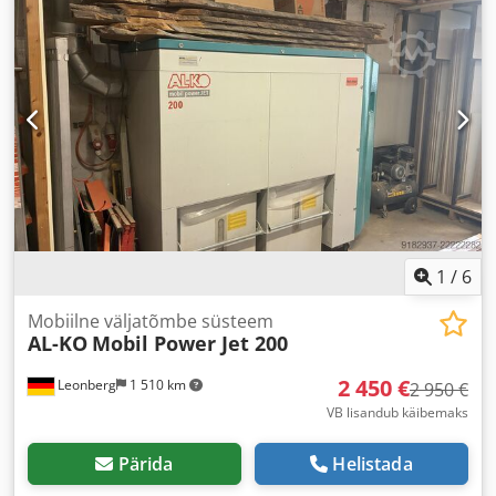
1
/
6
Mobiilne väljatõmbe süsteem
AL-KO
Mobil Power Jet 200
2 450 €
Leonberg
1 510 km
2 950 €
VB lisandub käibemaks
Pärida
Helistada