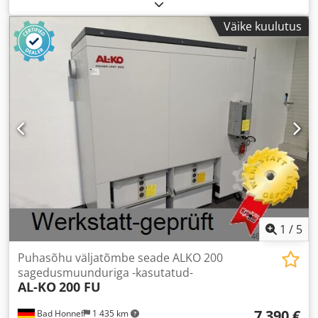
Väike kuulutus
1
/
5
Puhasõhu väljatõmbe seade ALKO 200
sagedusmuunduriga -kasutatud-
AL-KO
200 FU
7 390 €
Bad Honnef
1 435 km