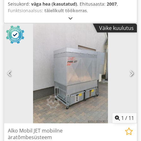
Seisukord:
väga hea (kasutatud)
, Ehitusaasta:
2007
,
Funktsionaalsus:
täielikult töökorras
,
Väike kuulutus
1
/
11
Alko Mobil JET mobiilne
äratõmbesüsteem