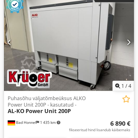
1
/
4
Puhasõhu väljatõmbeüksus ALKO
Power Unit 200P - kasutatud -
AL-KO
Power Unit 200P
6 890 €
Bad Honnef
1 435 km
fikseeritud hind lisandub käibemaks