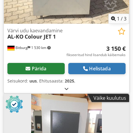
1
/
3
Värvi udu kaevandamine
AL-KO
Colour JET 1
3 150 €
Bitburg
1 530 km
fikseeritud hind lisandub käibemaks
Pärida
Helistada
Seisukord:
uus
, Ehitusaasta:
2025
,
Väike kuulutus