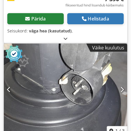
fikseeritud hind lisandub käibemaks
Pärida
Helistada
Seisukord:
väga hea (kasutatud)
,
Väike kuulutus