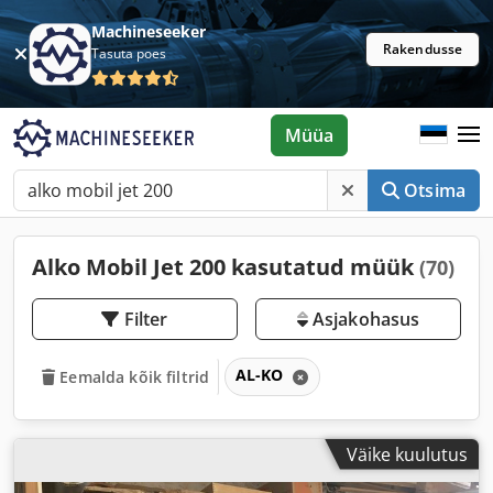
Machineseeker
Rakendusse
Tasuta poes
Müüa
Otsima
Alko Mobil Jet 200 kasutatud müük
(70)
Filter
Asjakohasus
AL-KO
Eemalda kõik filtrid
Väike kuulutus