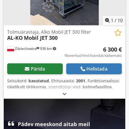
1
/
10
Tolmuärastaja, Alko Mobil JET 300 filter
AL-KO
Mobil JET 300
6 300 €
Zdziechowice
936 km
fikseeritud hind lisandub käibemaks
Pärida
Helistada
Seisukord:
kasutatud
, Ehitusaasta:
2001
, Funktsionaalsus:
täielikult töökorras
, sisendtüüpi vool:
kolmefaasiline
,
imemisvõimsus:
6 000 m³/h
, sisselaskekollektori läbimõõt:
300 mm
, filtripindala:
31 m²
,
Pädev meeskond aitab meil