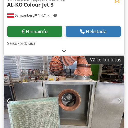
AL-KO
Colour Jet 3
Schwanberg
1 471 km
Hinnainfo
Helistada
Seisukord:
uus
,
Väike kuulutus