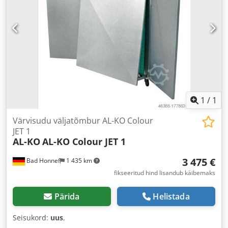
1
/
1
Värvisudu väljatõmbur AL-KO Colour
JET 1
AL-KO
AL-KO Colour JET 1
3 475 €
Bad Honnef
1 435 km
fikseeritud hind lisandub käibemaks
Pärida
Helistada
Seisukord:
uus
,