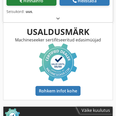
Hinnainfo
Helistada
Seisukord:
uus
,
USALDUSMÄRK
Machineseeker sertifitseeritud edasimüüjad
Rohkem infot kohe
Väike kuulutus