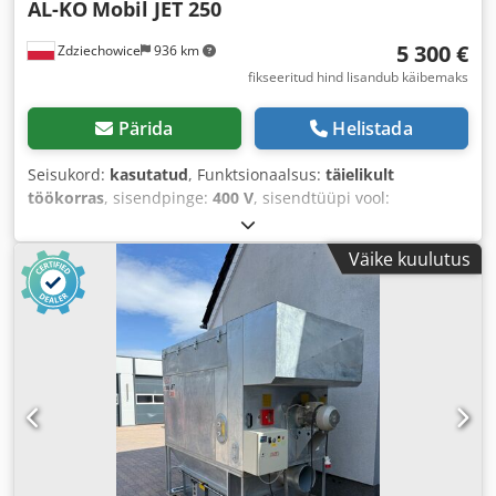
AL-KO
Mobil JET 250
5 300 €
Zdziechowice
936 km
fikseeritud hind lisandub käibemaks
Pärida
Helistada
Seisukord:
kasutatud
, Funktsionaalsus:
täielikult
töökorras
, sisendpinge:
400 V
, sisendtüüpi vool:
kolmefaasiline
, imemisvõimsus:
4 900 m³/h
,
sisselaskekollektori läbimõõt:
250 mm
,
Väike kuulutus