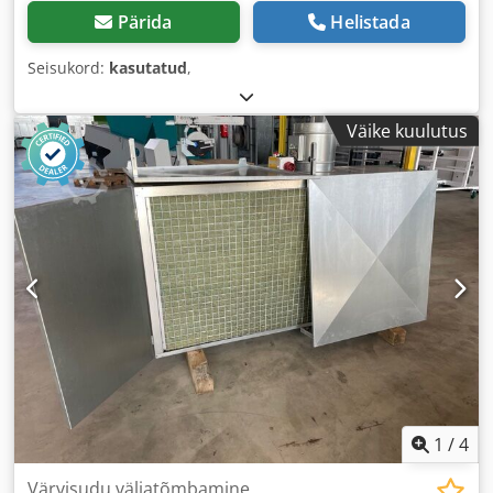
Pärida
Helistada
Seisukord:
kasutatud
,
Väike kuulutus
1
/
4
Värvisudu väljatõmbamine