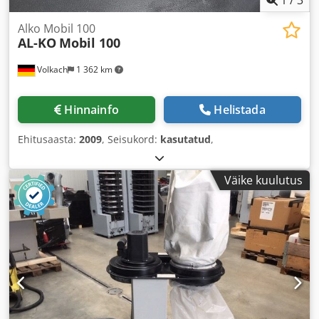
1
/
3
Alko Mobil 100
AL-KO
Mobil 100
Volkach
1 362 km
Hinnainfo
Helistada
Ehitusaasta:
2009
, Seisukord:
kasutatud
,
Väike kuulutus