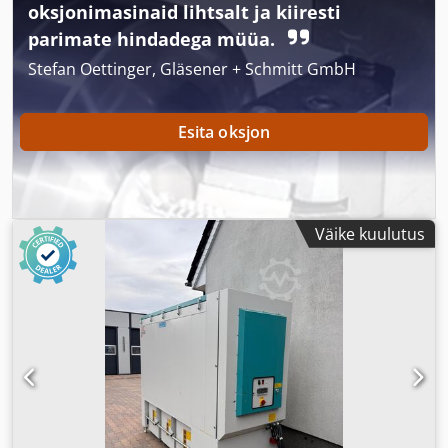
oksjonimasinaid lihtsalt ja kiiresti
parimate hindadega müüa.
Stefan Oettinger, Gläsener + Schmitt GmbH
Esita oksjon
Väike kuulutus