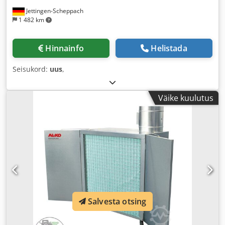
Jettingen-Scheppach
1 482 km
Hinnainfo
Helistada
Seisukord:
uus
,
Väike kuulutus
Salvesta otsing