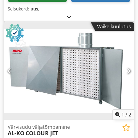
Seisukord:
uus
,
Väike kuulutus
1
/
2
Värvisudu väljatõmbamine
AL-KO
COLOUR JET