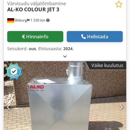
Värvisudu väljatõmbamine
AL-KO
COLOUR JET 3
Bitburg
1 530 km
Hinnainfo
Helistada
Seisukord:
uus
, Ehitusaasta:
2024
,
Väike kuulutus