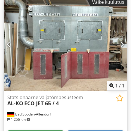
Väike kuulutus
1
/
1
Statsionaarne väljatõmbesüsteem
AL-KO
ECO JET 65 / 4
Bad Sooden-Allendorf
1 256 km