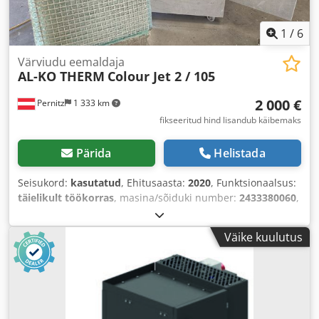
1
/
6
Värviudu eemaldaja
AL-KO THERM
Colour Jet 2 / 105
2 000 €
Pernitz
1 333 km
fikseeritud hind lisandub käibemaks
Pärida
Helistada
Seisukord:
kasutatud
, Ehitusaasta:
2020
, Funktsionaalsus:
täielikult töökorras
, masina/sõiduki number:
2433380060
,
kogumass:
176 kg
, nimivõimsus:
0,75 kW (1,02 hj)
,
pöörlemiskiirus (maks.):
950 p/min
, kaitsetüüp (IP-kood):
Väike kuulutus
IP54
,