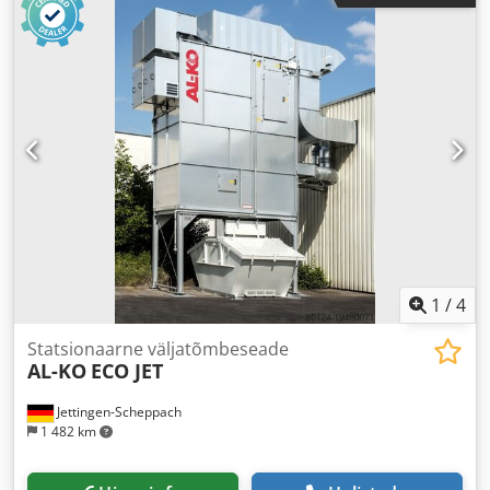
1
/
4
Statsionaarne väljatõmbeseade
AL-KO
ECO JET
Jettingen-Scheppach
1 482 km