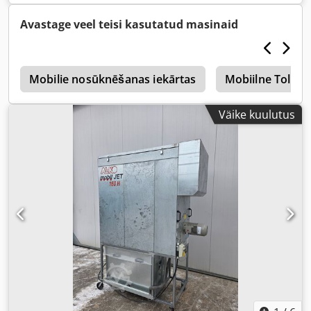
Avastage veel teisi kasutatud masinaid
M
Mobilie nosūknēšanas iekārtas
Mobiilne Tolmu
Väike kuulutus