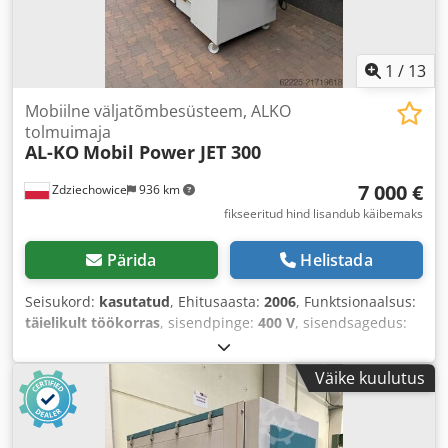
1
/
13
Mobiilne väljatõmbesüsteem, ALKO
tolmuimaja
AL-KO
Mobil Power JET 300
7 000 €
Zdziechowice
936 km
fikseeritud hind lisandub käibemaks
Pärida
Helistada
Seisukord:
kasutatud
, Ehitusaasta:
2006
, Funktsionaalsus:
täielikult töökorras
, sisendpinge:
400 V
, sisendsagedus:
50 Hz
, sisendtüüpi vool:
kolmefaasiline
, sisselduvaakum
(maks.):
2 400 mbar
, imemisvõimsus:
6 000 m³/h
,
Väike kuulutus
sisselaskekollektori läbimõõt:
300 mm
, filtripindala:
30 m²
,
kogukõrgus:
2 350 mm
, kogupikkus:
3 000 mm
, kogulaius:
1 100 mm
, kogumass:
900 kg
,