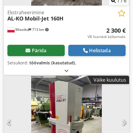
1
/
6
Ekstraheerimine
AL-KO
Mobil-Jet 160H
2 300 €
Miastko
713 km
VB lisandub käibemaks
Pärida
Helistada
Seisukord:
töövalmis (kasutatud)
,
Väike kuulutus