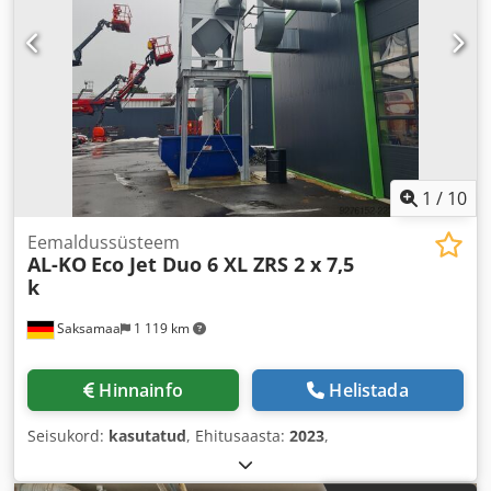
1
/
10
Eemaldussüsteem
AL-KO
Eco Jet Duo 6 XL ZRS 2 x 7,5
k
Saksamaa
1 119 km
Hinnainfo
Helistada
Seisukord:
kasutatud
, Ehitusaasta:
2023
,