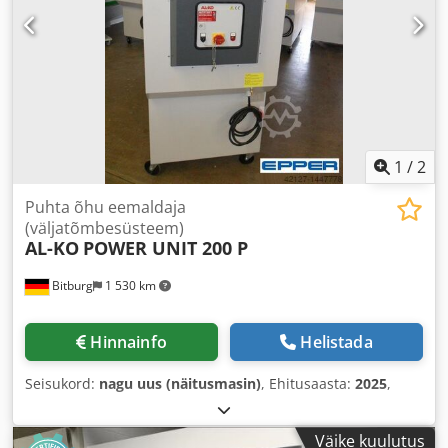
1
/
2
Puhta õhu eemaldaja
(väljatõmbesüsteem)
AL-KO
POWER UNIT 200 P
Bitburg
1 530 km
Hinnainfo
Helistada
Seisukord:
nagu uus (näitusmasin)
, Ehitusaasta:
2025
,
Väike kuulutus