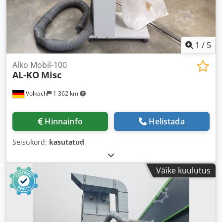
1
/
5
Alko Mobil-100
AL-KO
Misc
Volkach
1 362 km
Hinnainfo
Helistada
Seisukord:
kasutatud
,
Väike kuulutus