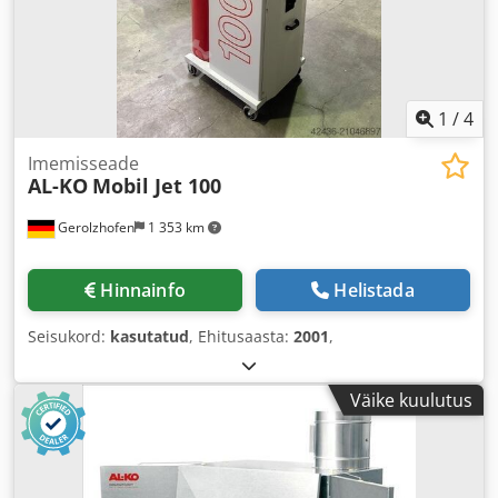
1
/
4
Imemisseade
AL-KO
Mobil Jet 100
Gerolzhofen
1 353 km
Hinnainfo
Helistada
Seisukord:
kasutatud
, Ehitusaasta:
2001
,
Väike kuulutus