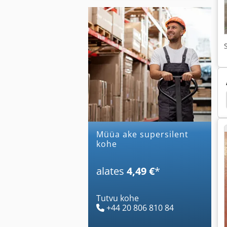
ihl Ms 290
Stihl Ms 441
Ümmarguse Saeveski
Müüa ake supersilent
kohe
alates
4,49 €
*
Tutvu kohe
+44 20 806 810 84