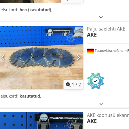
Seisukord:
hea (kasutatud)
,
Palju saelehti AKE
AKE
Tauberbischofsheim
1
/
2
Seisukord:
kasutatud
,
AKE koonusülekan
AKE