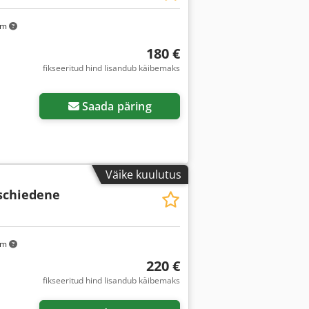
km
180 €
fikseeritud hind lisandub käibemaks
Saada päring
Väike kuulutus
schiedene
km
220 €
fikseeritud hind lisandub käibemaks