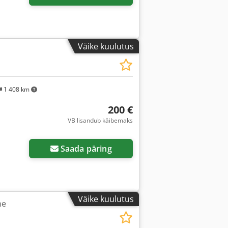
Väike kuulutus
1 408 km
200 €
VB lisandub käibemaks
Küsi lisapilte
Saada päring
Väike kuulutus
ne