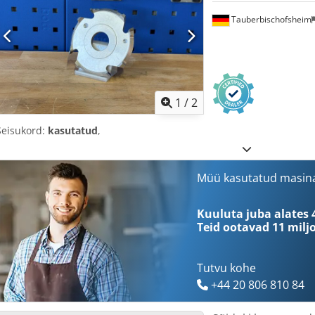
Tauberbischofsheim
1
/
2
Seisukord:
kasutatud
,
Müü kasutatud masin
Kuuluta juba alates 
Teid ootavad
11 milj
Tutvu kohe
+44 20 806 810 84