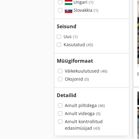
Ungari
(1)
Slovakkia
(1)
Seisund
Uus
(1)
Kasutatud
(45)
Müügiformaat
Väikekuulutused
(46)
Oksjonid
(0)
Detailid
Ainult piltidega
(46)
Ainult videoga
(0)
Ainult kontrollitud
edasimüüjad
(43)