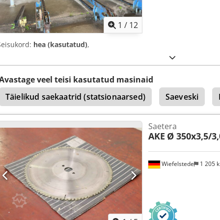
1
/
12
Seisukord:
hea (kasutatud)
,
Avastage veel teisi kasutatud masinaid
Täielikud saekaatrid (statsionaarsed)
Saeveski
Saetera
AKE
Ø 350x3,5/3,
Wiefelstede
1 205 