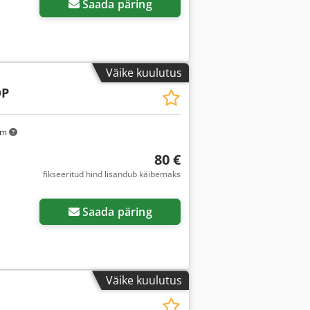
Saada päring
Väike kuulutus
DP
km
80 €
fikseeritud hind lisandub käibemaks
Saada päring
Väike kuulutus