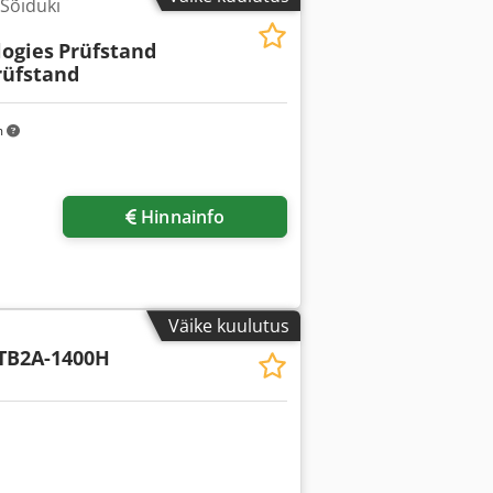
 Sõiduki
ogies
Prüfstand
üfstand
m
Hinnainfo
Väike kuulutus
TB2A-1400H