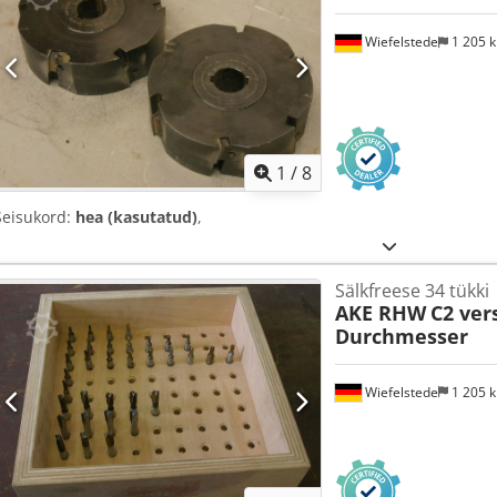
Wiefelstede
1 205 
1
/
8
Seisukord:
hea (kasutatud)
,
Sälkfreese 34 tükki
AKE RHW
C2 ver
Durchmesser
Wiefelstede
1 205 