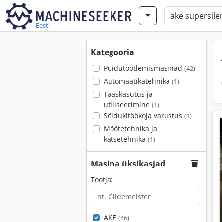
Eesti
Kategooria
Puidutöötlemismasinad
(42)
Automaatikatehnika
(1)
Taaskasutus ja
utiliseerimine
(1)
Sõidukitöökoja varustus
(1)
Mõõtetehnika ja
katsetehnika
(1)
Masina üksikasjad
Tootja:
AKE
(46)