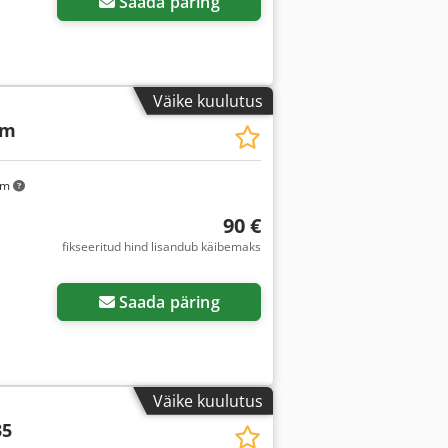
Saada päring
Väike kuulutus
mm
km
90 €
fikseeritud hind lisandub käibemaks
Saada päring
Väike kuulutus
35