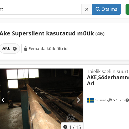
Otsima
Ake Supersilent kasutatud müük
(46)
AKE
Eemalda kõik filtrid
Täielik saeliin suur
AKE,Söderhamns,
Ari
Gusselby
571 km
1
/
15