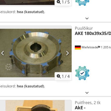
1
/
5
Seisukord:
hea (kasutatud)
,
Puulõikur
AKE
180x39x35/
Wiefelstede
1 205 
1
/
4
Seisukord:
hea (kasutatud)
,
Puitfrees, 2 tk
AkE
-