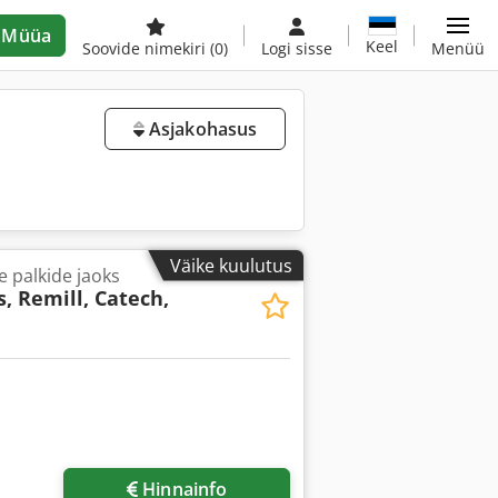
Müüa
Keel
Soovide nimekiri
(0)
Logi sisse
Menüü
Asjakohasus
Väike kuulutus
te palkide jaoks
 Remill, Catech,
Hinnainfo