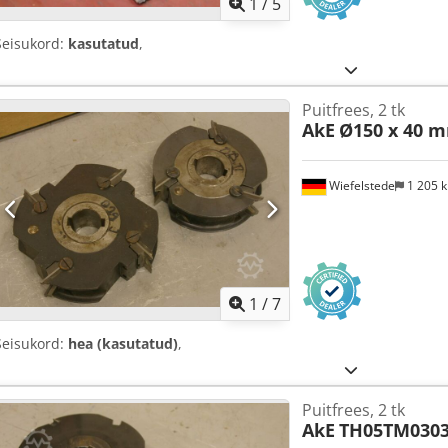
1
/
5
Seisukord:
kasutatud
,
Puitfrees, 2 tk
AkE
Ø150 x 40 
Wiefelstede
1 205 
1
/
7
Seisukord:
hea (kasutatud)
,
Puitfrees, 2 tk
AkE
TH05TM030