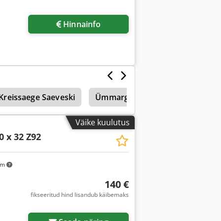
Hinnainfo
Kreissaege Saeveski
Ümmarguse Saeveski
Täiel
Väike kuulutus
0 x 32 Z92
km
140 €
fikseeritud hind lisandub käibemaks