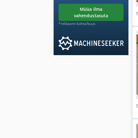
müüa ilma
vahendustasuta
*reklaami kohta/kuus