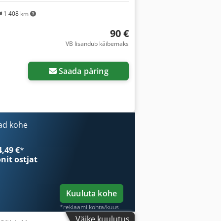
1 408 km
90 €
VB lisandub käibemaks
Küsi lisapilte
Saada päring
ad kohe
4,49 €
*
onit ostjat
Kuuluta kohe
*reklaami kohta/kuus
Väike kuulutus