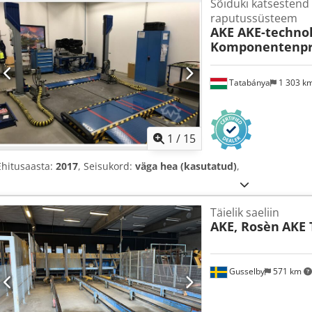
Sõiduki katsestend
raputussüsteem
AKE AKE-technol
Komponentenpr
Tatabánya
1 303 k
1
/
15
Ehitusaasta:
2017
, Seisukord:
väga hea (kasutatud)
,
Täielik saeliin
AKE, Rosèn
AKE 
Gusselby
571 km