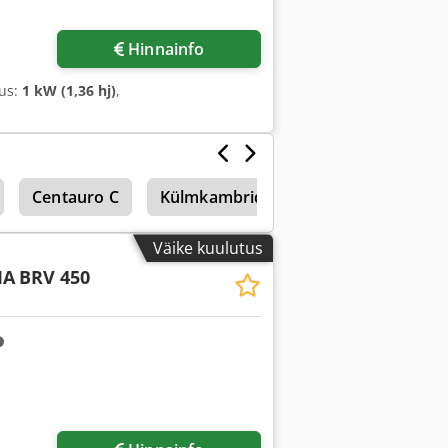
Hinnainfo
sus:
1 kW (1,36 hj)
,
Centauro C
Külmkambrid
Väike kuulutus
MA
BRV 450