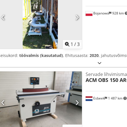
Bojanowo
928 km
1
/
3
Seisukord:
töövalmis (kasutatud)
, Ehitusaasta:
2020
, jahutusvõim
Servade lihvimisma
ACM
OBS 150 A
Esbeek
1 487 km