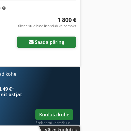
m
1 800 €
fikseeritud hind lisandub käibemaks
Saada päring
ad kohe
4,49 €
*
onit ostjat
Kuuluta kohe
*reklaami kohta/kuus
Väike kuulutus