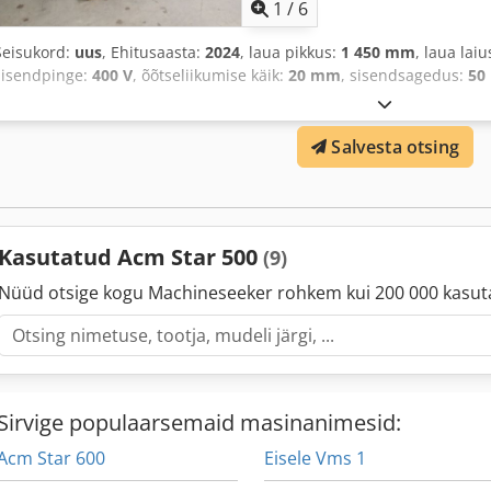
1
/
6
Seisukord:
uus
, Ehitusaasta:
2024
, laua pikkus:
1 450 mm
, laua laiu
sisendpinge:
400 V
, õõtseliikumise käik:
20 mm
, sisendsagedus:
50
Salvesta otsing
Kasutatud Acm Star 500
(9)
Nüüd otsige kogu Machineseeker rohkem kui 200 000 kasut
Sirvige populaarsemaid masinanimesid:
Acm Star 600
Eisele Vms 1