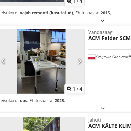
1
/
4
Seisukord:
vajab remonti (kasutatud)
, Ehitusaasta:
2015
,
Vändasaag
ACM Felder SCM
Smętowo Graniczne
1
/
4
Seisukord:
uus
, Ehitusaasta:
2025
,
Jahuti
ACM KÄLTE KLI