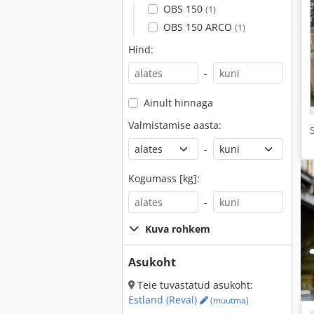
OBS 150
(1)
OBS 150 ARCO
(1)
Hind:
-
Ainult hinnaga
Valmistamise aasta:
-
Kogumass [kg]:
-
Kuva rohkem
Asukoht
Teie tuvastatud asukoht:
Estland (Reval)
(muutma)