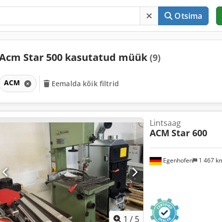
Otsima
Acm Star 500 kasutatud müük
(9)
ACM
Eemalda kõik filtrid
Lintsaag
ACM
Star 600
Egenhofen
1 467 k
1
/
5