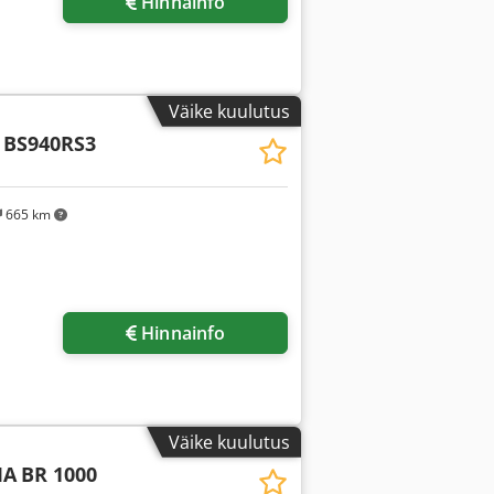
Hinnainfo
Väike kuulutus
BS940RS3
665 km
Hinnainfo
Väike kuulutus
MA
BR 1000