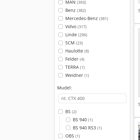
MAN
(393)
Benz
(382)
Mercedes-Benz
(381)
Volvo
(317)
Linde
(296)
SCM
(23)
Haulotte
(8)
Felder
(4)
TERRA
(1)
Weidner
(1)
Mudel:
BS
(2)
BS 940
(1)
BS 940 RS3
(1)
OBS
(1)