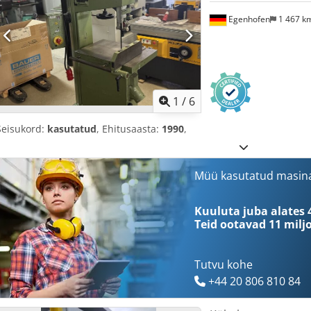
Egenhofen
1 467 k
1
/
6
Seisukord:
kasutatud
, Ehitusaasta:
1990
,
Müü kasutatud masin
Kuuluta juba alates 
Teid ootavad
11 milj
Tutvu kohe
+44 20 806 810 84