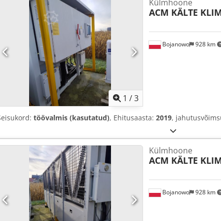
Külmhoone
ACM KÄLTE KLI
Bojanowo
928 km
1
/
3
Seisukord:
töövalmis (kasutatud)
, Ehitusaasta:
2019
, jahutusvõim
Külmhoone
ACM KÄLTE KLI
Bojanowo
928 km