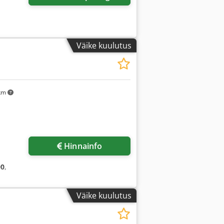
Väike kuulutus
 km
sapilte
Hinnainfo
00
,
Väike kuulutus