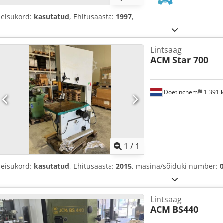
Seisukord:
kasutatud
, Ehitusaasta:
1997
,
Lintsaag
ACM
Star 700
Doetinchem
1 391
Küsi li
1
/
1
Seisukord:
kasutatud
, Ehitusaasta:
2015
, masina/sõiduki number:
Lintsaag
ACM
BS440