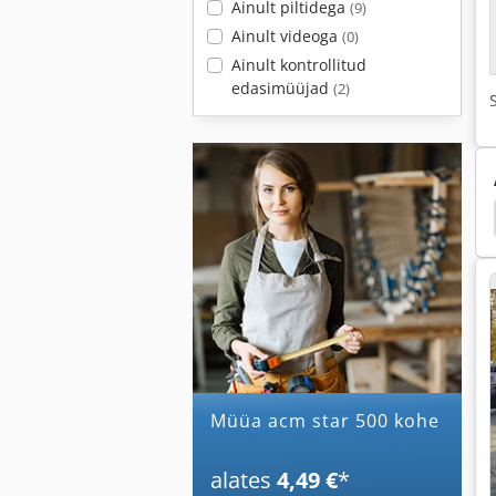
Ainult piltidega
(9)
Ainult videoga
(0)
Ainult kontrollitud
edasimüüjad
(2)
oone
Külmhoone Ukse
Acm
Acm Jahutid
Müüa acm star 500 kohe
alates
4,49 €
*