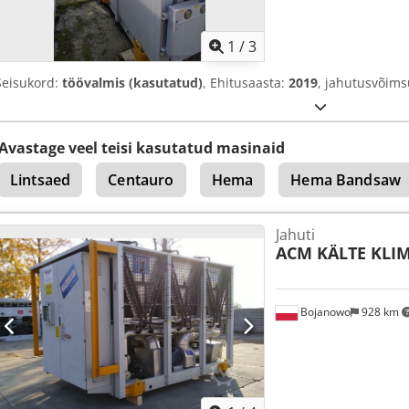
1
/
3
Seisukord:
töövalmis (kasutatud)
, Ehitusaasta:
2019
, jahutusvõim
Avastage veel teisi kasutatud masinaid
Lintsaed
Centauro
Hema
Hema Bandsaw
Jahuti
ACM KÄLTE KLI
Bojanowo
928 km