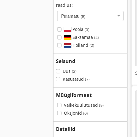
raadius:
Piiramatu
(9)
Poola
(5)
Saksamaa
(2)
Holland
(2)
Seisund
Uus
(2)
Kasutatud
(7)
Müügiformaat
Väikekuulutused
(9)
Oksjonid
(0)
Detailid