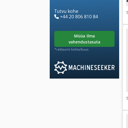
Tutvu kohe
+44 20 806 810 84
müüa ilma
vahendustasuta
*reklaami kohta/kuus