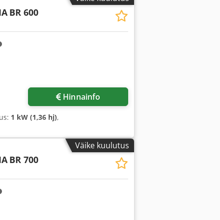
MA
BR 600
Hinnainfo
sus:
1 kW (1,36 hj)
,
Väike kuulutus
MA
BR 700