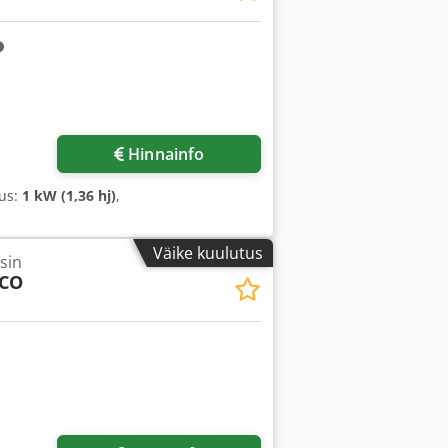
Hinnainfo
sus:
1 kW (1,36 hj)
,
Väike kuulutus
sin
RCO