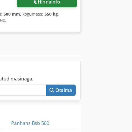
Hinnainfo
s:
500 mm
, kogumass:
550 kg
,
 Hz
,
atud masinaga.
Otsima
Panhans Bsb 500