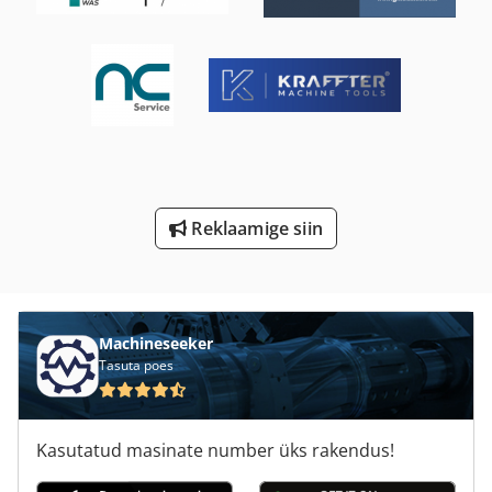
Top Setter
Tos Fn 20
Tos Fngj 20
Tp 201
Tps 330
Reklaamige siin
Tur 560
Tüübli Frees
Machineseeker
Tasuta poes
Kasutatud masinate number üks rakendus!