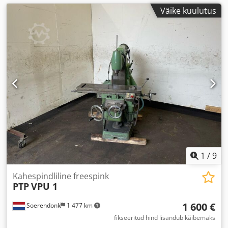
Väike kuulutus
1
/
9
Kahespindliline freespink
PTP
VPU 1
1 600 €
Soerendonk
1 477 km
fikseeritud hind lisandub käibemaks