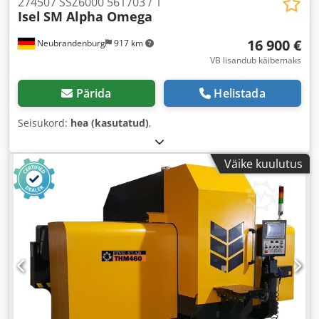
274507 SSZ6000 561703 / 1
Isel
SM Alpha Omega
16 900 €
Neubrandenburg
917 km
VB lisandub käibemaks
Pärida
Helistada
Seisukord:
hea (kasutatud)
,
Väike kuulutus