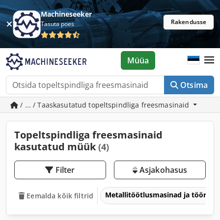
Machineseeker
Rakendusse
Tasuta poes
Müüa
Otsima
/ ... / Taaskasutatud topeltspindliga freesmasinaid
Topeltspindliga freesmasinaid
kasutatud müük
(4)
Filter
Asjakohasus
Metallitöötlusmasinad ja tööriis
Eemalda kõik filtrid