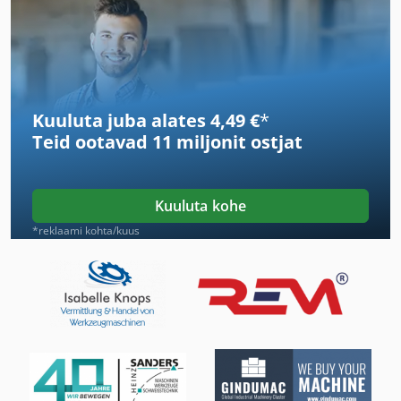
Gl 172
Ka 77
Lm
Kuuluta juba alates 4,49 €
*
Lm Juhend
Teid ootavad
11 miljonit ostjat
Ls 703
Ng 200
Kuuluta kohe
Nt 551
*reklaami kohta/kuus
Tielburger Tk 18
Tnl 12
Tolline Seeria M
Tolmuimeja Fif