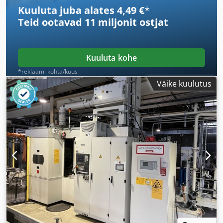
Kuuluta juba alates 4,49 €
*
Teid ootavad
11 miljonit ostjat
Kuuluta kohe
*reklaami kohta/kuus
Väike kuulutus