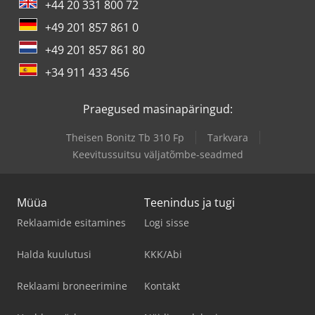
+44 20 331 800 72
+49 201 857 861 0
+49 201 857 861 80
+34 911 433 456
Praegused masinapäringud:
Theisen Bonitz Tb 310 Fp
Tarkvara
Keevitussuitsu väljatõmbe-seadmed
Müüa
Teenindus ja tugi
Reklaamide esitamines
Logi sisse
Halda kuulutusi
KKK/Abi
Reklaami broneerimine
Kontakt