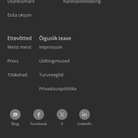
Usaldusmärk
Näidispooleleping
Esita oksjon
Ettevõtted
Õiguslik teave
Meist meist
Impressum
Press
Üldtingimused
Töökohad
Turureeglid
Privaatsuspoliitika
Blog
Facebook
X
LinkedIn