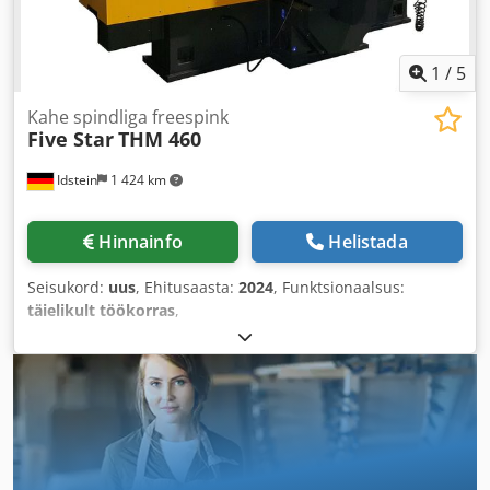
1
/
5
Kahe spindliga freespink
Five Star
THM 460
Idstein
1 424 km
Hinnainfo
Helistada
Seisukord:
uus
, Ehitusaasta:
2024
, Funktsionaalsus:
täielikult töökorras
,