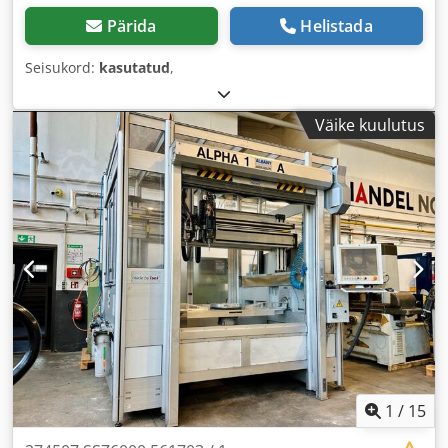
Pärida
Helistada
Seisukord:
kasutatud
,
Väike kuulutus
1
/
15