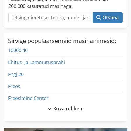
200 000 kasutatud masinaga.
Otsima
Sirvige populaarsemaid masinanimesid:
10000 40
Ehitus- Ja Lammutusprahi
Fngj 20
Frees
Freesimine Center
Kuva rohkem
Frm D Midi
German