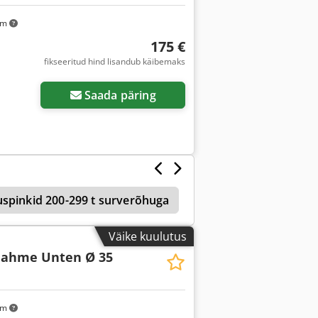
km
175 €
fikseeritud hind lisandub käibemaks
Saada päring
uspinkid 200-299 t surverõhuga
Sooni Tööriist
Tö
Väike kuulutus
ahme Unten Ø 35
km