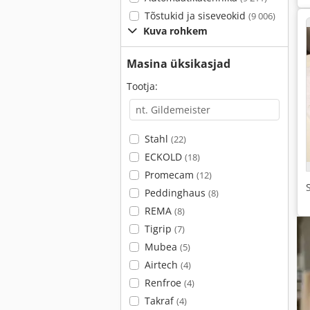
Tõstukid ja siseveokid
(9 006)
Kuva rohkem
Masina üksikasjad
Tootja:
Stahl
(22)
ECKOLD
(18)
Promecam
(12)
Peddinghaus
(8)
REMA
(8)
Tigrip
(7)
Mubea
(5)
Airtech
(4)
Renfroe
(4)
Takraf
(4)