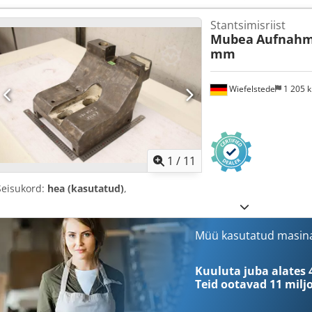
Stantsimisriist
Mubea
Aufnahm
mm
Wiefelstede
1 205 
1
/
11
Seisukord:
hea (kasutatud)
,
Müü kasutatud masin
Kuuluta juba alates 
Teid ootavad
11 milj