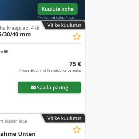
Kuuluta kohe
*reklaami kohta/kuus
Väike kuulutus
ha kraapijad, 4 tk
5/30/40 mm
km
75 €
fikseeritud hind lisandub käibemaks
Saada päring
Väike kuulutus
mistööriista
nahme Unten