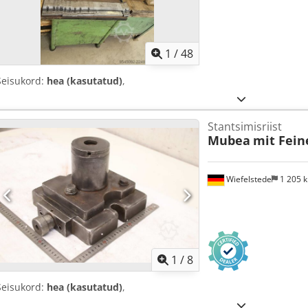
1
/
48
Seisukord:
hea (kasutatud)
,
Stantsimisriist
Mubea
mit Fein
Wiefelstede
1 205 
1
/
8
Seisukord:
hea (kasutatud)
,