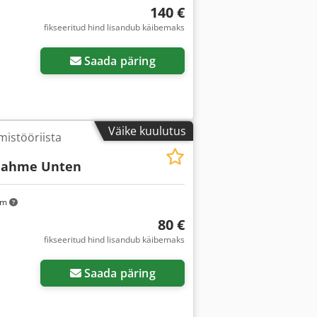
140 €
fikseeritud hind lisandub käibemaks
Saada päring
Väike kuulutus
mistööriista
nahme Unten
km
80 €
fikseeritud hind lisandub käibemaks
Saada päring