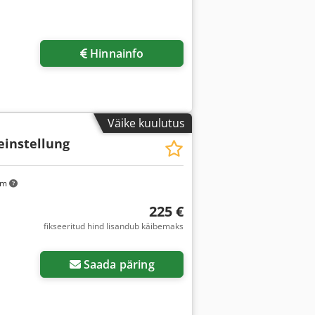
Hinnainfo
Väike kuulutus
einstellung
km
225 €
fikseeritud hind lisandub käibemaks
Saada päring