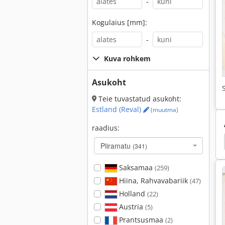
-
Kogulaius [mm]:
-
Kuva rohkem
Asukoht
Teie tuvastatud asukoht:
Estland (Reval)
(muutma)
raadius:
on Tööriist
Stud Keevitus Tööriist
Tööriistad
Piiramatu
(341)
Saksamaa
(259)
Hiina, Rahvavabariik
(47)
Holland
(22)
Austria
(5)
Prantsusmaa
(2)