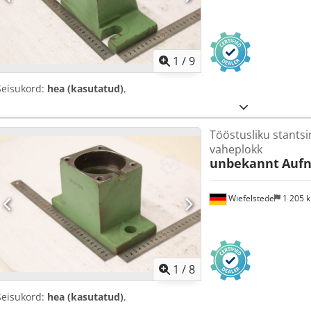
1
/
9
Seisukord:
hea (kasutatud)
,
Tööstusliku stantsi
vaheplokk
unbekannt
Auf
Wiefelstede
1 205 
1
/
8
Seisukord:
hea (kasutatud)
,