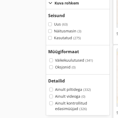
Kuva rohkem
Seisund
Uus
(63)
Näitusmasin
(3)
Kasutatud
(275)
Müügiformaat
Väikekuulutused
(341)
Oksjonid
(0)
Detailid
Ainult piltidega
(332)
Ainult videoga
(0)
Ainult kontrollitud
edasimüüjad
(326)