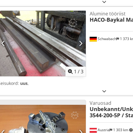
Alumine tööriist
HACO-Baykal
Ma
Schwabach
1 373 
1
/
3
Seisukord:
uus
,
Varuosad
Unbekannt/Un
3544-200-5P / St
Austria
1 303 km