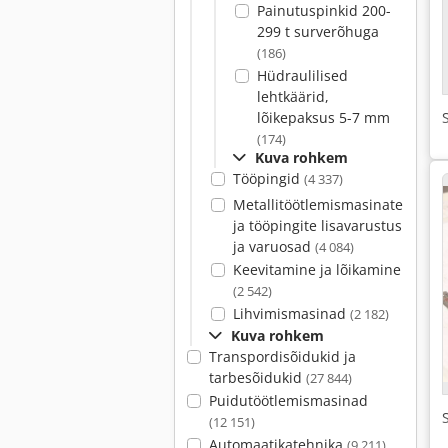
Painutuspinkid 200-
299 t surverõhuga
(186)
Hüdraulilised
lehtkäärid,
lõikepaksus 5-7 mm
(174)
Kuva rohkem
Tööpingid
(4 337)
Metallitöötlemismasinate
ja tööpingite lisavarustus
ja varuosad
(4 084)
Keevitamine ja lõikamine
(2 542)
Lihvimismasinad
(2 182)
Kuva rohkem
Transpordisõidukid ja
tarbesõidukid
(27 844)
Puidutöötlemismasinad
(12 151)
Automaatikatehnika
(9 211)