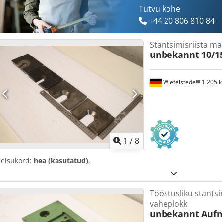
Tutvu kohe
+44 20 806 810 84
Stantsimisriista ma
unbekannt
10/1
Wiefelstede
1 205 
1
/
8
Seisukord:
hea (kasutatud)
,
Tööstusliku stantsi
vaheplokk
unbekannt
Auf