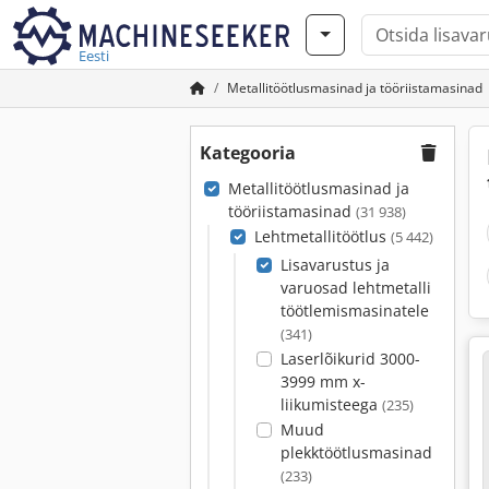
Eesti
Metallitöötlusmasinad ja tööriistamasinad
Kategooria
Metallitöötlusmasinad ja
tööriistamasinad
(31 938)
Lehtmetallitöötlus
(5 442)
Lisavarustus ja
varuosad lehtmetalli
töötlemismasinatele
(341)
Laserlõikurid 3000-
3999 mm x-
liikumisteega
(235)
Muud
plekktöötlusmasinad
(233)