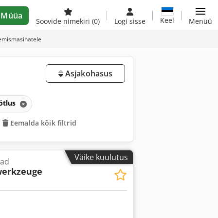
Müüa
Keel
Soovide nimekiri
(0)
Logi sisse
Menüü
lemismasinatele
Asjakohasus
ötlus
Eemalda kõik filtrid
Väike kuulutus
tad
erkzeuge