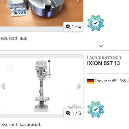
1
/
4
Seisukord:
uus
,
Lauapuurmasin
IXION
BST 13
Emskirchen
1 365 
1
/
6
Seisukord:
kasutatud
,