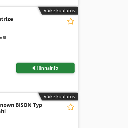
Väike kuulutus
trize
km
Hinnainfo
Väike kuulutus
known
BISON Typ
ahl