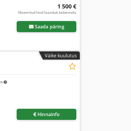
1 500 €
fikseeritud hind lisandub käibemaks
Saada päring
Väike kuulutus
km
Hinnainfo