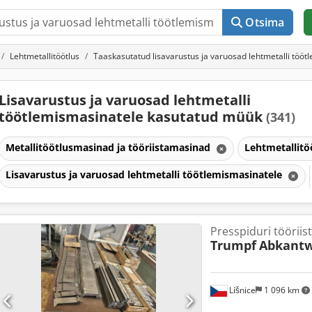
Otsima
Lehtmetallitöötlus
Taaskasutatud lisavarustus ja varuosad lehtmetalli tööt
Lisavarustus ja varuosad lehtmetalli
töötlemismasinatele kasutatud müük
(341)
Metallitöötlusmasinad ja tööriistamasinad
Lehtmetallitö
Lisavarustus ja varuosad lehtmetalli töötlemismasinatele
Presspiduri tööriis
Trumpf
Abkantw
Líšnice
1 096 km