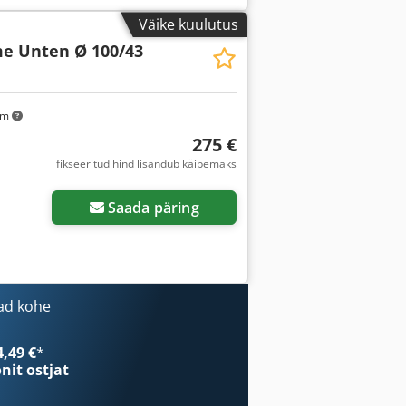
Väike kuulutus
e Unten Ø 100/43
km
275 €
fikseeritud hind lisandub käibemaks
Saada päring
ad kohe
4,49 €
*
onit ostjat