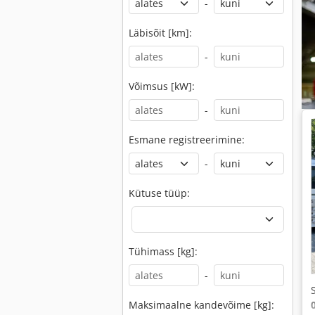
-
Läbisõit [km]:
-
Võimsus [kW]:
-
Esmane registreerimine:
-
Kütuse tüüp:
Tühimass [kg]:
-
Maksimaalne kandevõime [kg]: