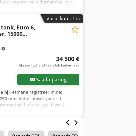
idurid:
mootoriga pidurdamine
, värv:
meklass:
Euro 6
, vedrustus:
õhk
,
idja, kliimaseade, madal müratase,
Väike kuulutus
tank, Euro 6,
r, 15000...
m
34 500 €
fikseeritud hind lisandub käibemaks
Saada päring
6 hj)
, esmane registreerimine:
 290 mm
, kütus:
diisel
, pidurid:
utomaatne
, heitmeklass:
Euro 6
,
batud teljekoormus (tels 1):
9 000 kg
,
3):
7 500 kg
, Ehitusaasta:
2014
,
eegel, retarder, roolivõimendi,