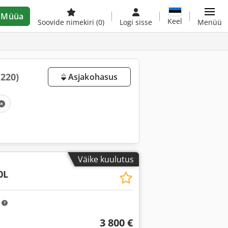
Müüa
Keel
Soovide nimekiri
(0)
Logi sisse
Menüü
(220)
Asjakohasus
Väike kuulutus
0L
m
3 800 €