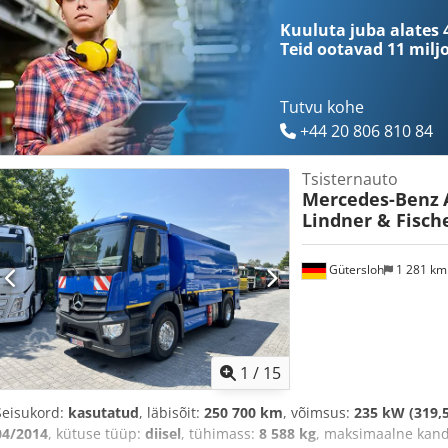
Kuuluta juba alates 
Teid ootavad
11 milj
Tutvu kohe
+44 20 806 810 84
Tsisternauto
Mercedes-Benz
Lindner & Fisch
Gütersloh
1 281 k
1
/
15
Seisukord:
kasutatud
, läbisõit:
250 700 km
, võimsus:
235 kW (319,5
04/2014
, kütuse tüüp:
diisel
, tühimass:
8 588 kg
, maksimaalne kan