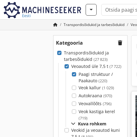
Eesti
Transpordisõidukid ja tarbesõidukid
Veo
Kategooria
Transpordisõidukid ja
tarbesõidukid
(27 823)
Veoautod üle 7,5 t
(7 722)
Paagi struktuur /
Paakauto
(220)
Veok kallur
(1 029)
Autokraana
(970)
Veovallõõts
(796)
Veok kastiga kerel
(719)
Kuva rohkem
Veokid ja veoautod kuni
7,5 t
(8 191)