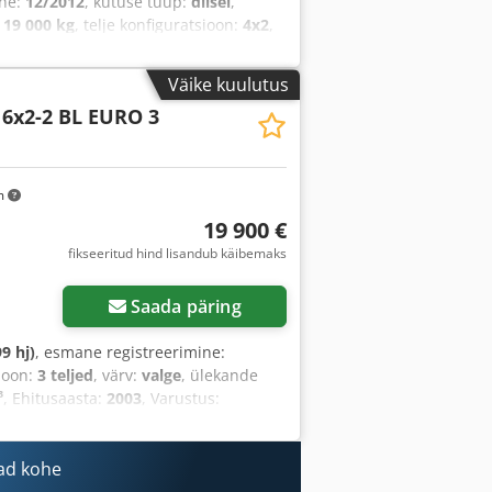
ine:
12/2012
, kütuse tüüp:
diisel
,
:
19 000 kg
, telje konfiguratsioon:
4x2
,
ande tüüp:
automaatne
, heitmeklass:
 Varustus:
ABS, Bluetooth,
Väike kuulutus
 (ESP), keskne lukustus,
 6x2-2 BL EURO 3
mendi, täielik hooldusajalugu,
m
19 900 €
fikseeritud hind lisandub käibemaks
Saada päring
9 hj)
, esmane registreerimine:
sioon:
3 teljed
, värv:
valge
, ülekande
³
, Ehitusaasta:
2003
, Varustus:
ad kohe