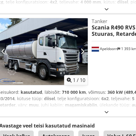
kg
, telje konfiguratsioon:
4x2
, teljevahe:
4 000 mm
, kütus:
diisel
, p
sinine
, juhi kabiin:
päevakabiin
, ülekande tüüp:
automaatne
, heit
Varustus:
ABS, diferentsiaali lukk, haagise haakeseade, kiiruseho
Tanker
pardaarvuti, tahmafilter
,
Scania
R490 RVS 
Stuuras, Retarde
Apeldoorn
1 393 k
1
/
10
Seisukord:
kasutatud
, läbisõit:
710 000 km
, võimsus:
360 kW (489,4
03/2014
, kütuse tüüp:
diisel
, telje konfiguratsioon:
6x2
, teljevahe:
5
retarder
, värv:
muu
, juhi kabiin:
magamiskabiin
, ülekande tüüp:
a
istekohtade arv:
2
, kogupikkus:
8 700 mm
, kogulaius:
2 550 mm
, lu
lubatud teljekoormus (töö 2):
11 500 kg
, lubatud teljekoormus (tikk 
Varustus:
ABS, elektriline aknatõstuki reguleerimine, elektriline p
Avastage veel teisi kasutatud masinaid
seisuküte, udutuled
,