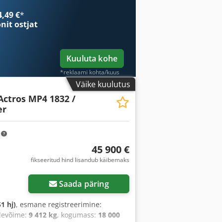
4,49 €
*
onit ostjat
Kuuluta kohe
*reklaami kohta/kuus
Väike kuulutus
Actros MP4 1832 /
er
m
45 900 €
fikseeritud hind lisandub käibemaks
Saada päring
1 hj)
, esmane registreerimine:
devõime:
9 412 kg
, kogumass:
18 000