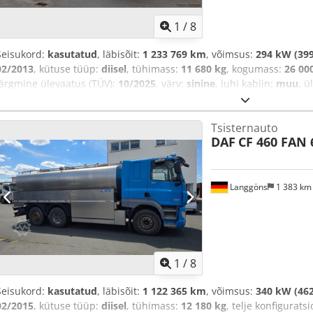
1
/
8
Seisukord:
kasutatud
, läbisõit:
1 233 769 km
, võimsus:
294 kW (399
02/2013
, kütuse tüüp:
diisel
, tühimass:
11 680 kg
, kogumass:
26 00
järgmine ülevaatus (TÜV):
10/2025
, värv:
sinine
, juhi kabiin:
muu
, 
heitmeklass:
Euro 5
, vedrustus:
õhk
, Varustus:
ABS, diferentsiaali
kliimaseade, pardaarvuti, tahmafilter
,
Tsisternauto
DAF
CF 460 FAN 
Langgöns
1 383 k
1
/
8
Seisukord:
kasutatud
, läbisõit:
1 122 365 km
, võimsus:
340 kW (462
02/2015
, kütuse tüüp:
diisel
, tühimass:
12 180 kg
, telje konfigurats