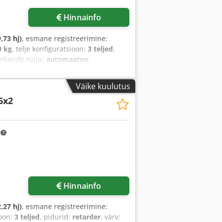
Hinnainfo
,73 hj)
, esmane registreerimine:
0 kg
, telje konfiguratsioon:
3 teljed
,
ülekande tüüp:
automaatne
,
 lukk, haagise haakeseade, hüdraulika,
Väike kuulutus
6x2
m
Hinnainfo
,27 hj)
, esmane registreerimine:
ioon:
3 teljed
, pidurid:
retarder
, värv: