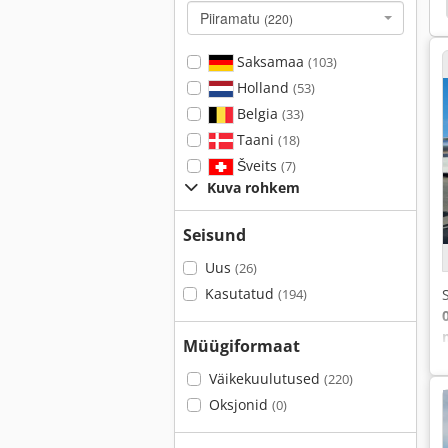
054
Renault 11054
Renault 10654
Renault
Piiramatu
(220)
Saksamaa
(103)
Holland
(53)
Belgia
(33)
Taani
(18)
Šveits
(7)
Kuva rohkem
Seisund
Uus
(26)
Kasutatud
(194)
Müügiformaat
Väikekuulutused
(220)
Oksjonid
(0)