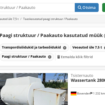
Otsima
autod üle 7,5 t
Taaskasutatud paagi struktuur / Paakauto
Paagi struktuur / Paakauto kasutatud müük
Transpordisõidukid ja tarbesõidukid
Veoautod üle 7,5 t
Paagi struktuur / Paakauto
Eemalda kõik filtrid
Tsisternauto
Wassertank 280
Bovenden
1 232 k