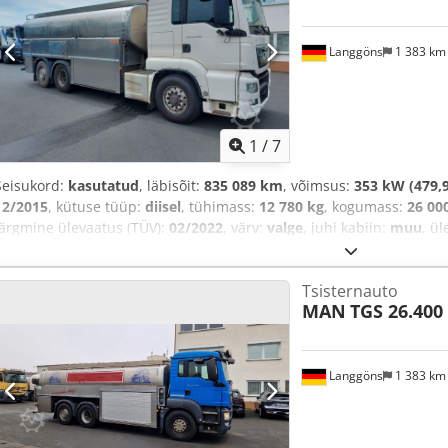
Langgöns
1 383 k
1
/
7
Seisukord:
kasutatud
, läbisõit:
835 089 km
, võimsus:
353 kW (479,9
12/2015
, kütuse tüüp:
diisel
, tühimass:
12 780 kg
, kogumass:
26 00
järgmine ülevaatus (TÜV):
02/2022
, värv:
valge
, juhi kabiin:
muu
, ü
heitmeklass:
Euro 6
, vedrustus:
teras
, istekohtade arv:
2
, Varustus:
haakeseade, hüdraulika, pardaarvuti
,
Tsisternauto
MAN
TGS 26.400 
Langgöns
1 383 k