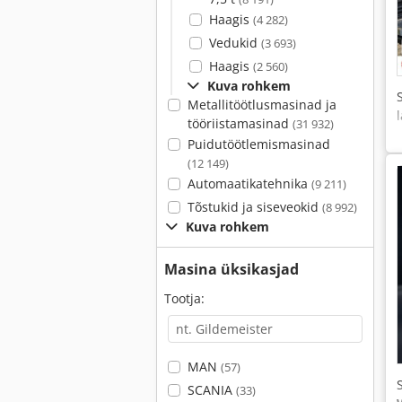
Haagis
(4 282)
Vedukid
(3 693)
Haagis
(2 560)
Kuva rohkem
Metallitöötlusmasinad ja
tööriistamasinad
(31 932)
Puidutöötlemismasinad
(12 149)
Automaatikatehnika
(9 211)
Tõstukid ja siseveokid
(8 992)
Kuva rohkem
Masina üksikasjad
Tootja:
MAN
(57)
SCANIA
(33)