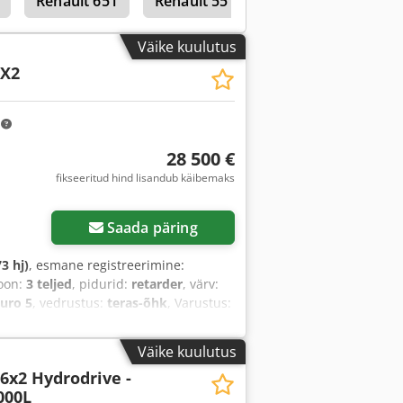
Renault 651
Renault 551
Väike kuulutus
6X2
m
28 500 €
fikseeritud hind lisandub käibemaks
Saada päring
3 hj)
, esmane registreerimine:
ioon:
3 teljed
, pidurid:
retarder
, värv:
uro 5
, vedrustus:
teras-õhk
, Varustus:
Väike kuulutus
 6x2 Hydrodrive -
000L