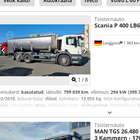
Veok kallur
Autokraana
Iveco
Volvo L 60 F
Tsisternauto
Scania
P 400 LB
Langgöns
1 383 k
1
/
8
Seisukord:
kasutatud
, läbisõit:
799 039 km
, võimsus:
294 kW (399,7
02/2010
, kütuse tüüp:
diisel
, tühimass:
12 055 kg
, telje konfigurats
muu
, juhi kabiin:
muu
, ülekande tüüp:
mehaaniline
, heitmeklass:
E
kliimaseade
,
Tsisternauto
MAN
TGS 26.480
3 Kammern - 17