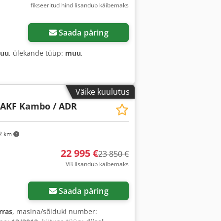
fikseeritud hind lisandub käibemaks
Saada päring
uu
, ülekande tüüp:
muu
,
Väike kuulutus
 AKF Kambo / ADR
2 km
22 995 €
23 850 €
VB lisandub käibemaks
Saada päring
rras
, masina/sõiduki number: