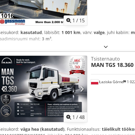
1
/
15
Seisukord:
kasutatud
, läbisõit:
1 001 km
, värv:
valge
, juhi kabiin:
m
laadimisruumi maht:
3 m³
,
Tsisternauto
MAN
TGS 18.360
Łaziska Górne
1 02
1
/
48
Seisukord:
väga hea (kasutatud)
, Funktsionaalsus:
täielikult tööko