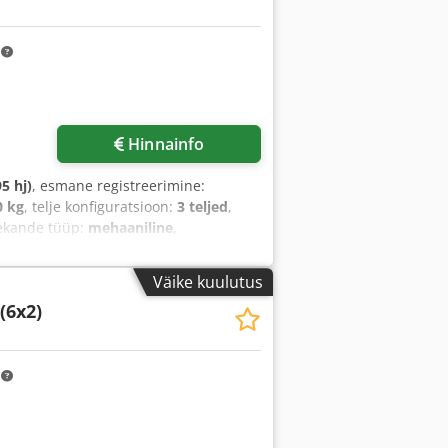
m
Hinnainfo
5 hj)
, esmane registreerimine:
0 kg
, telje konfiguratsioon:
3 teljed
,
lekande tüüp:
mehaaniline
,
ABS, diferentsiaali lukk, haagise
Väike kuulutus
(6x2)
m