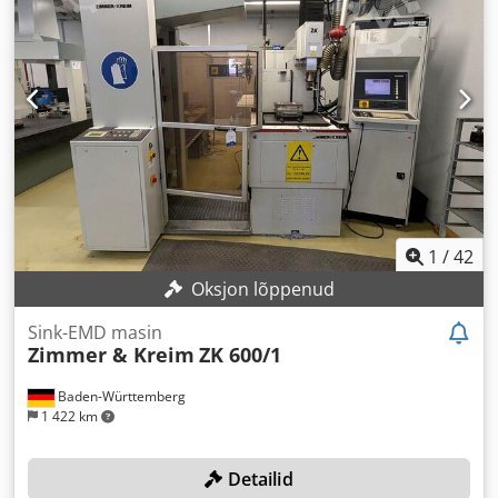
1
/
42
Oksjon lõppenud
Sink-EMD masin
Zimmer & Kreim
ZK 600/1
Baden-Württemberg
1 422 km
Detailid