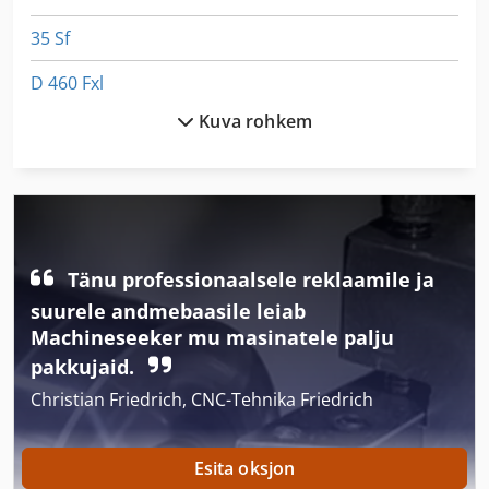
35 Sf
D 460 Fxl
Kuva rohkem
Ees Pto Võlli
Ess 350
Ga 50 Vsd
Hb 450
Tänu professionaalsele reklaamile ja
Juhend Ja Näpunäited Kuni 500 Mm Käävi Treipink
suurele andmebaasile leiab
Machineseeker mu masinatele palju
Kaabel Lug Valtsimisega Vahend Elektriline
pakkujaid.
Ks 205
Christian Friedrich, CNC-Tehnika Friedrich
Lm
Esita oksjon
Lm Juhend