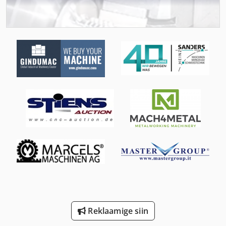
Masin Näpits 200 Mm
Mulgustamiseks Ja Lõikamine
Pöörleva Die Lõikur
Sbs 8 70
Si 550
Si 68
St 251
Sulg-Ja Võlli
Terase Lõikamise Rida 1000 X 1 25 Mm
Tur 560
Reklaamige siin
Õlu Mahuti 500 L