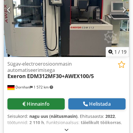
teljel:
300 mm
, söötmepikkus Z-telg:
300 mm
, X-telje
etteandekiirus:
5 m/min
, Y-telje etteandesagedus:
5
m/min
, toitesagedus Z-telg:
15 m/min
, sisendpinge:
400 V
,
kogumass:
2 500 kg
, sisendsagedus:
50 Hz
, Varustus:
dokumentatsioon / käsiraamat
,
1
/
19
Sügav-electroerosioonmasin
automatiseerimisega
Exeron
EDM312MF30+AWEX100/5
Dornhan
1 572 km
Hinnainfo
Helistada
Seisukord:
nagu uus (näitusmasin)
, Ehitusaasta:
2022
,
töötunnid:
2 110 h
, Funktsionaalsus:
täielikult töökorras
,
masina/sõiduki number:
7846
, X-telje liikumisteekond:
455