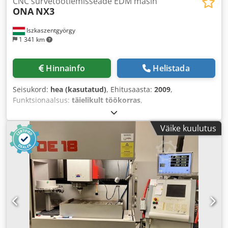
CNC survetöötlemisseade EDM masin
ONA
NX3
Iszkaszentgyörgy
1 341 km
Hinnainfo
Helistada
Seisukord:
hea (kasutatud)
, Ehitusaasta:
2009
,
Funktsionaalsus:
täielikult töökorras
,
Väike kuulutus