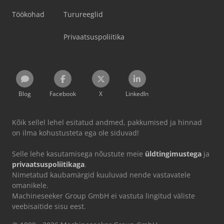
Töökohad
Turureeglid
Privaatsuspoliitika
Blog
Facebook
X
LinkedIn
Kõik sellel lehel esitatud andmed, pakkumised ja hinnad
on ilma kohustusteta ega ole siduvad!
Selle lehe kasutamisega nõustute meie
üldtingimustega
ja
privaatsuspoliitikaga
.
Nimetatud kaubamärgid kuuluvad nende vastavatele
omanikele.
Machineseeker Group GmbH ei vastuta lingitud väliste
veebisaitide sisu eest.