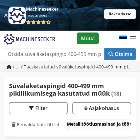
Machineseeker
Rakendusse
Tasuta poes
Müüa
Otsima
/ ... / Taaskasutatud süvaläketaspingid 400-499 mm pikilii
Süvaläketaspingid 400-499 mm
pikiliikumisega kasutatud müük
(18)
Filter
Asjakohasus
Metallitöötlusmasinad ja tööriis
Eemalda kõik filtrid