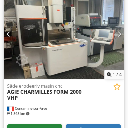
1
/
4
Säde erodeeriv masin cnc
AGIE CHARMILLES
FORM 2000
VHP
Contamine-sur-Arve
1 868 km