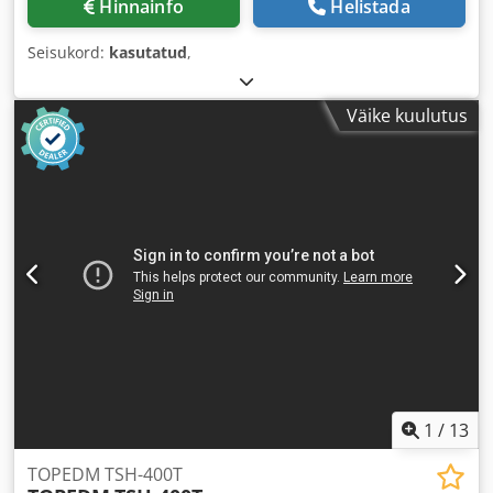
Hinnainfo
Helistada
Seisukord:
kasutatud
,
Väike kuulutus
1
/
13
TOPEDM TSH-400T