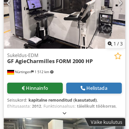
1
/
3
Sukeldus-EDM
GF AgieCharmilles
FORM 2000 HP
Nürtingen
1 512 km
Hinnainfo
Helistada
Seisukord:
kapitalne remonditud (kasutatud)
,
Ehitusaasta:
2012
, Funktsionaalsus:
täielikult töökorras
,
Väike kuulutus