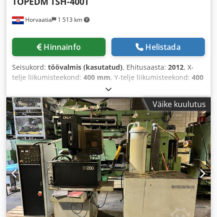
TOPEDM
TSH-400T
Horvaatia
1 513 km
Hinnainfo
Helistada
Seisukord:
töövalmis (kasutatud)
, Ehitusaasta:
2012
, X-
telje liikumisteekond:
400 mm
, Y-telje liikumisteekond:
400
mm
, Z-telje liikumisteekond:
390 mm
, kogukõrgus:
2 580
mm
, kogulaius:
1 900 mm
, kogumass:
2 100 kg
, toote
Väike kuulutus
pikkus (maks.):
2 700 mm
, telgede arv:
5
, See 5-teljeline
TOPEDM TSH-400T CNC EDM Spark Erosion Hole Drilling
Machine masin valmistati 2012. aastal. Selle X-telje
liikumine on 400 mm, Y-telje liikumine 400 mm ja Z-telje
liikumine 390 mm. Masin sisaldab roostevabast terasest
lauda suurusega 480 × 458 mm ja 21 positsiooniga
automaatset elektroodivahetajat. Kui otsite kvaliteetset
sädeerosioonpuurimise võimekust, kaaluge TOPEDM TSH-
400T sädeerosioonpuurimismasinat EDM, mis meil on
müügil. Võtke meiega ühendust, et saada lisateavet. •
Masinapea liikumine: 310 mm • Roostevabast terasest laua