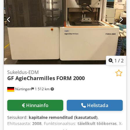
1
/
2
Sukeldus-EDM
GF AgieCharmilles
FORM 2000
Nürtingen
1 512 km
Hinnainfo
Helistada
Seisukord:
kapitalne remonditud (kasutatud)
,
Ehitusaasta:
2008
, Funktsionaalsus:
täielikult töökorras
, X-
telje liikumisteekond:
400 mm
, Y-telje liikumisteekond:
300