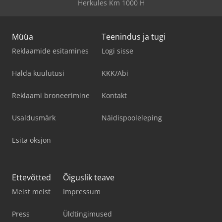
Herkules Km 1000 H
Müüa
Teenindus ja tugi
Reklaamide esitamines
Logi sisse
Halda kuulutusi
KKK/Abi
Reklaami broneerimine
Kontakt
Usaldusmärk
Näidispooleleping
Esita oksjon
Ettevõtted
Õiguslik teave
Meist meist
Impressum
Press
Üldtingimused