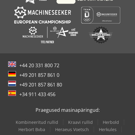
+44 20 331 800 72
+49 201 857 861 0
+49 201 857 861 80
+34 911 433 456
Praegused masinapäringud:
Kombineeritud rullid
Kraavi rullid
Herbold
Herbort Bvba
Heraeus Voetsch
Herkules