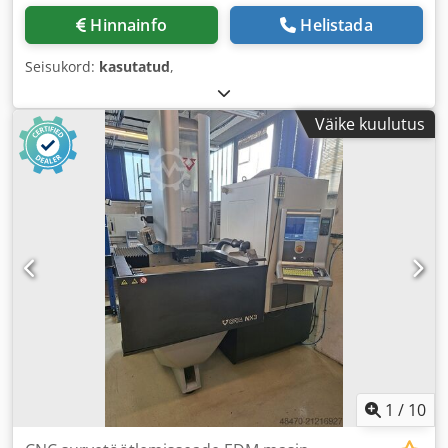
Hinnainfo
Helistada
Seisukord:
kasutatud
,
Väike kuulutus
1
/
10