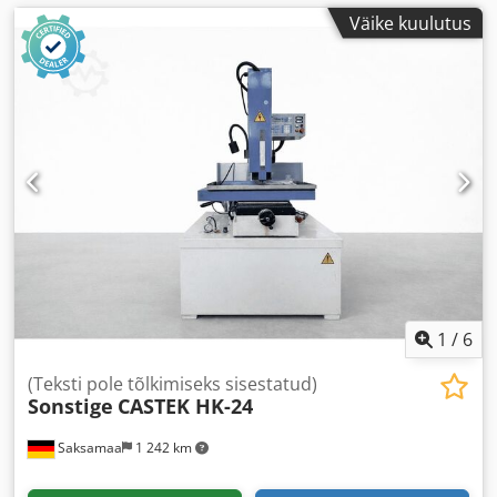
Väike kuulutus
1
/
6
(Teksti pole tõlkimiseks sisestatud)
Sonstige
CASTEK HK-24
Saksamaa
1 242 km