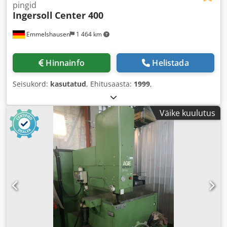
pingid
Ingersoll
Center 400
Emmelshausen
1 464 km
Hinnainfo
Helistada
Seisukord:
kasutatud
, Ehitusaasta:
1999
,
Väike kuulutus