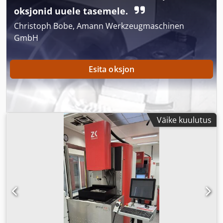
oksjonid uuele tasemele.
Christoph Bobe, Amann Werkzeugmaschinen
GmbH
Esita oksjon
Väike kuulutus