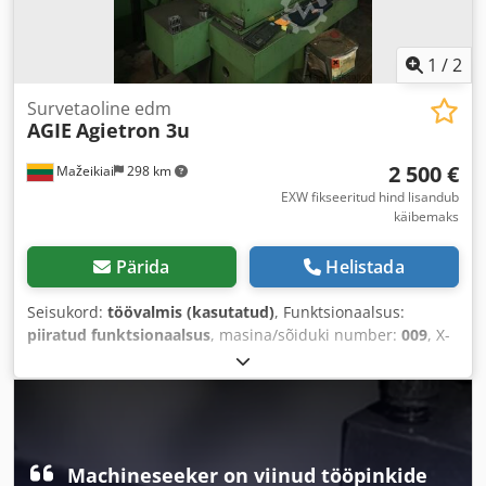
1
/
2
Survetaoline edm
AGIE
Agietron 3u
2 500 €
Mažeikiai
298 km
EXW fikseeritud hind lisandub
käibemaks
Pärida
Helistada
Seisukord:
töövalmis (kasutatud)
, Funktsionaalsus:
piiratud funktsionaalsus
, masina/sõiduki number:
009
, X-
telje liikumisteekond:
420 mm
, Y-telje liikumisteekond:
320
mm
, Z-telje liikumisteekond:
350 mm
,
Machineseeker on viinud tööpinkide