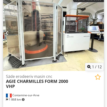
1
/
12
Säde erodeeriv masin cnc
AGIE CHARMILLES
FORM 2000
VHP
Contamine-sur-Arve
1 868 km