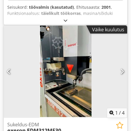
Seisukord:
töövalmis (kasutatud)
, Ehitusaasta:
2001
,
Funktsionaalsus:
täielikult töökorras
, masina/sõiduki
number:
20369
, laua laius:
400 mm
, laua pikkus:
570 mm
,
kontrolleri mudel:
POCON 60
, tühimass:
6 000 kg
,
Väike kuulutus
1
/
4
Sukeldus-EDM
exeron
EDM312MF30