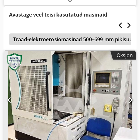
mm
, Z-telje liikumisteekond:
350 mm
, töödetaili kaal (max):
800 kg
,
Avastage veel teisi kasutatud masinaid
e
Traad-elektroerosiomasinad 500–699 mm pikisuunali
Oksjon