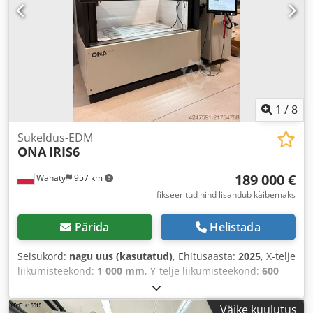
1
/
8
Sukeldus-EDM
ONA
IRIS6
189 000 €
Wanaty
957 km
fikseeritud hind lisandub käibemaks
Pärida
Helistada
Seisukord:
nagu uus (kasutatud)
, Ehitusaasta:
2025
, X-telje
liikumisteekond:
1 000 mm
, Y-telje liikumisteekond:
600
mm
, Z-telje liikumisteekond:
500 mm
, laua laius:
800 mm
,
laua pikkus:
1 200 mm
,
Väike kuulutus