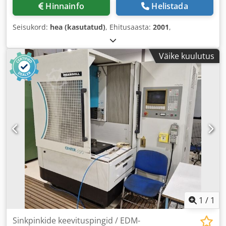
Hinnainfo
Helistada
Seisukord:
hea (kasutatud)
, Ehitusaasta:
2001
,
Väike kuulutus
1
/
1
Sinkpinkide keevituspingid / EDM-