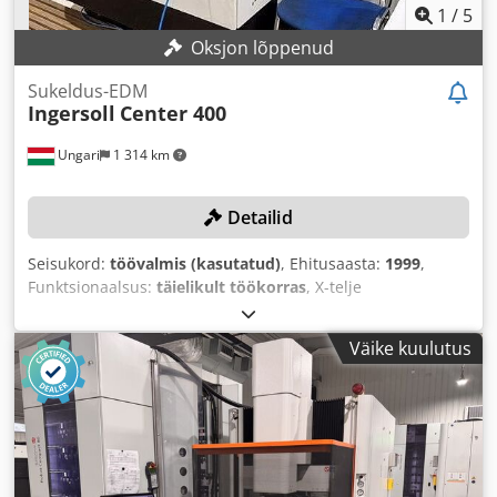
1
/
5
Oksjon lõppenud
Sukeldus-EDM
Ingersoll
Center 400
Ungari
1 314 km
Detailid
Seisukord:
töövalmis (kasutatud)
, Ehitusaasta:
1999
,
Funktsionaalsus:
täielikult töökorras
, X-telje
liikumisteekond:
400 mm
, Y-telje liikumisteekond:
300 mm
,
Z-telje liikumisteekond:
300 mm
, töödetaili kaal (max):
500
Väike kuulutus
kg
, kontrolleri mudel:
Mitsubishi 32-bit EDM Steuerung
,