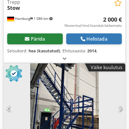
Trepp
Stow
2 000 €
Hamburg
1 086 km
fikseeritud hind lisandub käibemaks
Pärida
Helistada
Seisukord:
hea (kasutatud)
, Ehitusaasta:
2014
,
Väike kuulutus