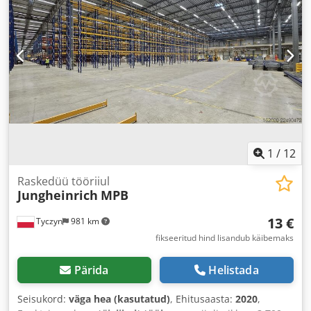
1
/
12
Raskedüü tööriiul
Jungheinrich
MPB
13 €
Tyczyn
981 km
fikseeritud hind lisandub käibemaks
Pärida
Helistada
Seisukord:
väga hea (kasutatud)
, Ehitusaasta:
2020
,