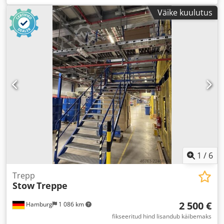
Väike kuulutus
1
/
6
Trepp
Stow
Treppe
2 500 €
Hamburg
1 086 km
fikseeritud hind lisandub käibemaks