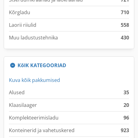
Kõrgladu
710
Laorii riiulid
558
Muu ladustustehnika
430
KõIK KATEGOORIAD
Kuva kõik pakkumised
Alused
35
Klaasilaager
20
Komplekteerimisladu
96
Konteinerid ja vahetuskered
923