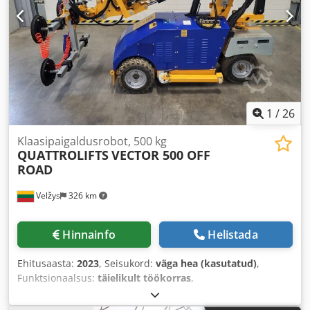
1
/
26
Klaasipaigaldusrobot, 500 kg
QUATTROLIFTS
VECTOR 500 OFF
ROAD
Velžys
326 km
Hinnainfo
Helistada
Ehitusaasta:
2023
, Seisukord:
väga hea (kasutatud)
,
Funktsionaalsus:
täielikult töökorras
,