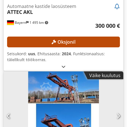
Automaatne kastide laosüsteem
ATTEC
AKL
Bayern
1 495 km
300 000 €
Oksjonil
Seisukord:
uus
, Ehitusaasta:
2024
, Funktsionaalsus:
täielikult töökorras
,
Väike kuulutus