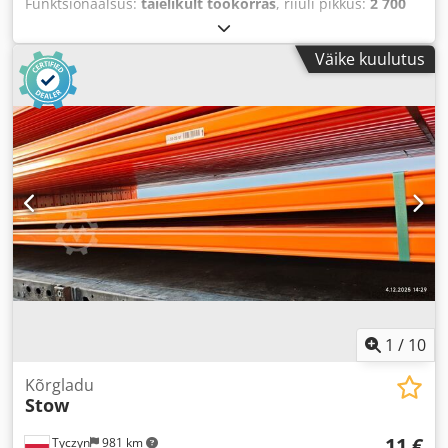
Funktsionaalsus:
täielikult töökorras
, riiuli pikkus:
2 700
mm
, kandevõime:
600 kg
, raami kõrgus:
9 000 mm
,
Väike kuulutus
1
/
10
Kõrgladu
Stow
11 €
Tyczyn
981 km