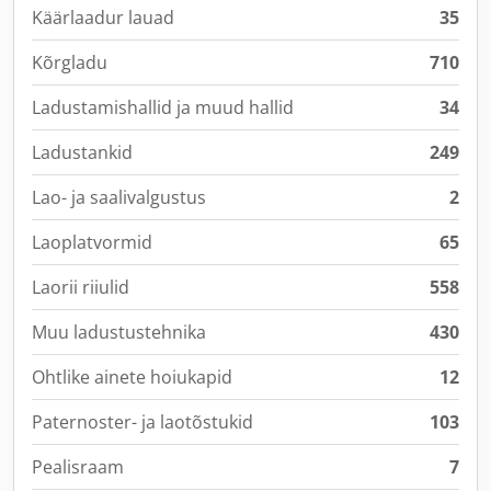
Käärlaadur lauad
35
Kõrgladu
710
Ladustamishallid ja muud hallid
34
Ladustankid
249
Lao- ja saalivalgustus
2
Laoplatvormid
65
Laorii riiulid
558
Muu ladustustehnika
430
Ohtlike ainete hoiukapid
12
Paternoster- ja laotõstukid
103
Pealisraam
7