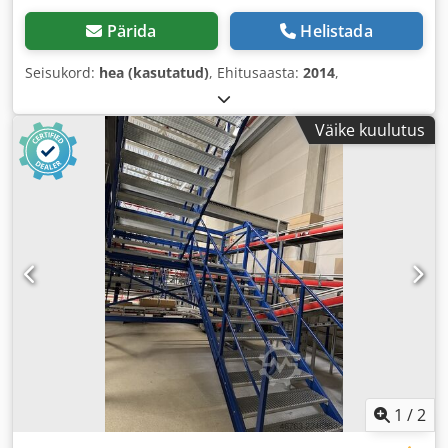
Pärida
Helistada
Seisukord:
hea (kasutatud)
, Ehitusaasta:
2014
,
Väike kuulutus
1
/
2