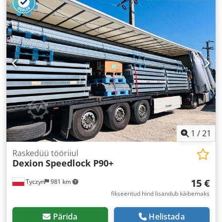
1
/
21
Raskedüü tööriiul
Dexion
Speedlock P90+
15 €
Tyczyn
981 km
fikseeritud hind lisandub käibemaks
Pärida
Helistada