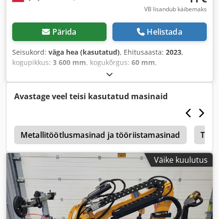
VB lisandub käibemaks
Pärida
Helistada
Seisukord:
väga hea (kasutatud)
, Ehitusaasta:
2023
,
kogupikkus:
3 600 mm
, kogukõrgus:
60 mm
,
Avastage veel teisi kasutatud masinaid
x
Metallitöötlusmasinad ja tööriistamasinad
Tran
Väike kuulutus