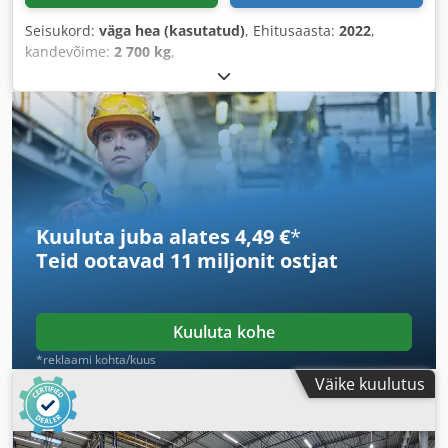
Seisukord:
väga hea (kasutatud)
, Ehitusaasta:
2022
,
kandevõime:
2 700 kg
,
Kuuluta juba alates 4,49 €
*
Teid ootavad
11 miljonit ostjat
Kuuluta kohe
*reklaami kohta/kuus
Väike kuulutus