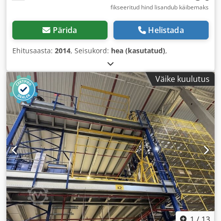
fikseeritud hind lisandub käibemaks
Pärida
Helistada
Ehitusaasta:
2014
, Seisukord:
hea (kasutatud)
,
Väike kuulutus
1
/
13