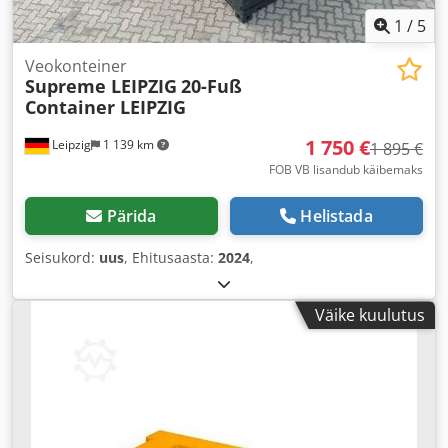
1
/
5
Veokonteiner
Supreme LEIPZIG
20-Fuß
Container LEIPZIG
1 750 €
Leipzig
1 139 km
1 895 €
FOB VB lisandub käibemaks
Pärida
Helistada
Seisukord:
uus
, Ehitusaasta:
2024
,
Väike kuulutus