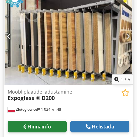
1
/
5
Mööbliplaatide ladustamine
Expoglass ®
D200
Złotogłowice
1 024 km
Hinnainfo
Helistada