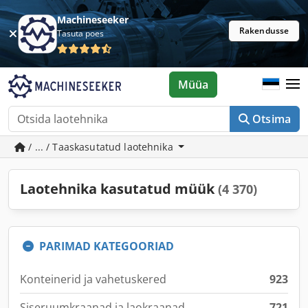
Machineseeker
Rakendusse
Tasuta poes
Müüa
Otsima
/ ... / Taaskasutatud laotehnika
Laotehnika kasutatud müük
(4 370)
PARIMAD KATEGOORIAD
Konteinerid ja vahetuskered
923
Siseruumkraanad ja laokraanad
721