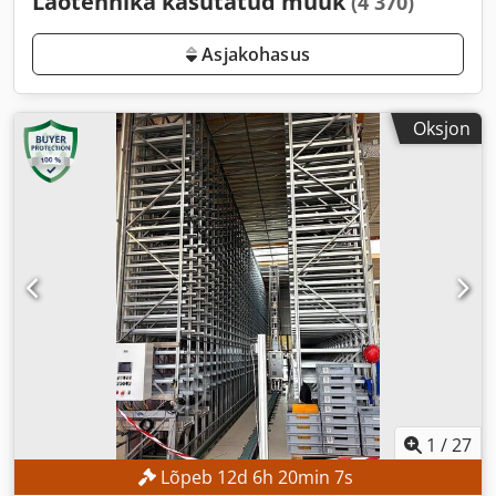
Laotehnika kasutatud müük
(4 370)
Asjakohasus
Oksjon
1
/
27
Lõpeb
12
d
6
h
20
min
5
s