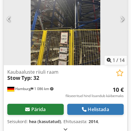
1
/
14
Kaubaaluste riiuli raam
Stow
Typ: 32
10 €
Hamburg
1 086 km
fikseeritud hind lisandub käibemaks
Pärida
Helistada
Seisukord:
hea (kasutatud)
, Ehitusaasta:
2014
,