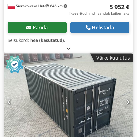
5 952 €
Sierakowska Huta
646 km
fikseeritud hind lisandub käibemaks
Pärida
Helistada
Seisukord:
hea (kasutatud)
,
Väike kuulutus