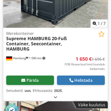
1
/
7
Merekonteiner
Supreme HAMBURG
20-Fuß
Container, Seecontainer,
HAMBURG
1 650 €
Hamburg
1 086 km
1 695 €
FOB fikseeritud hind lisandub
käibemaks
Pärida
Helistada
Seisukord:
uus
, Ehitusaasta:
2025
,
Väike kuulutus