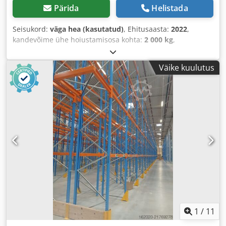
Pärida
Helistada
Seisukord:
väga hea (kasutatud)
, Ehitusaasta:
2022
,
kandevõime ühe hoiustamisosa kohta:
2 000 kg
,
kogupikkus:
3 600 mm
, kogukõrgus:
11 500 mm
,
Väike kuulutus
1
/
11