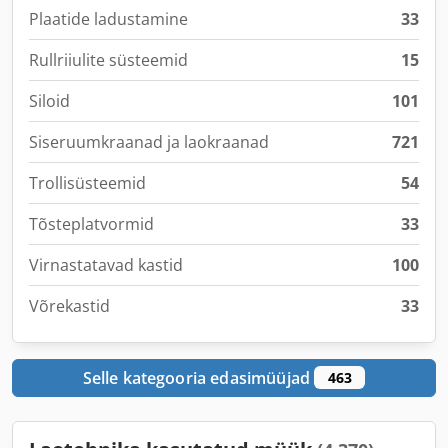
Plaatide ladustamine
33
Rullriiulite süsteemid
15
Siloid
101
Siseruumkraanad ja laokraanad
721
Trollisüsteemid
54
Tõsteplatvormid
33
Virnastatavad kastid
100
Võrekastid
33
Selle kategooria edasimüüjad
463