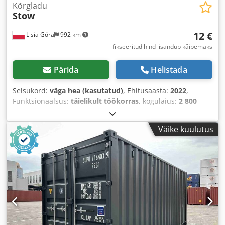
Kõrgladu
Stow
12 €
Lisia Góra
992 km
fikseeritud hind lisandub käibemaks
Pärida
Helistada
Seisukord:
väga hea (kasutatud)
, Ehitusaasta:
2022
,
Funktsionaalsus:
täielikult töökorras
, kogulaius:
2 800
mm
, kogukõrgus:
8 500 mm
, kandevõime ühe
hoiustamisosa kohta:
1 800 kg
,
Väike kuulutus