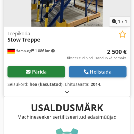
1
/
1
Trepikoda
Stow
Treppe
2 500 €
Hamburg
1 086 km
fikseeritud hind lisandub käibemaks
Pärida
Helistada
Seisukord:
hea (kasutatud)
, Ehitusaasta:
2014
,
USALDUSMÄRK
Machineseeker sertifitseeritud edasimüüjad