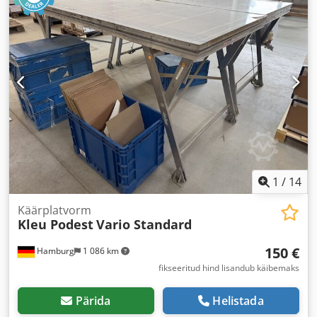
1
/
14
Käärplatvorm
Kleu Podest
Vario Standard
150 €
Hamburg
1 086 km
fikseeritud hind lisandub käibemaks
Pärida
Helistada