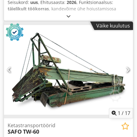
Seisukord:
uus
, Ehitusaasta:
2026
, Funktsionaalsus:
täielikult töökorras
, kandevõime ühe hoiustamisosa
kohta:
1 500 kg
, garantii kestus:
12 kuud
, kogumass:
2 000
kg
, Varustus:
dokumentatsioon / käsiraamat
,
Väike kuulutus
1
/
17
Ketastransportöörid
SAFO
TW-60