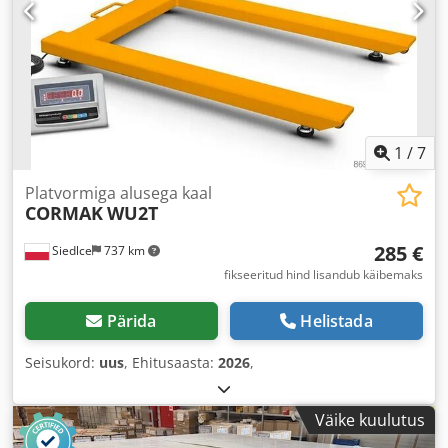
1
/
7
Platvormiga alusega kaal
CORMAK
WU2T
285 €
Siedlce
737 km
fikseeritud hind lisandub käibemaks
Pärida
Helistada
Seisukord:
uus
, Ehitusaasta:
2026
,
Väike kuulutus