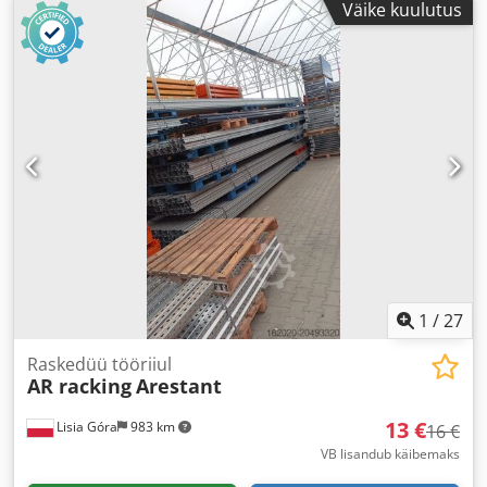
Väike kuulutus
1
/
27
Raskedüü tööriiul
AR racking
Arestant
13 €
Lisia Góra
983 km
16 €
VB lisandub käibemaks