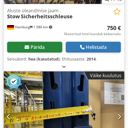
Aluste üleandmise jaam
Stow
Sicherheitsschleuse
750 €
Hamburg
1 086 km
fikseeritud hind lisandub käibemaks
Pärida
Helistada
Seisukord:
hea (kasutatud)
, Ehitusaasta:
2014
,
Väike kuulutus