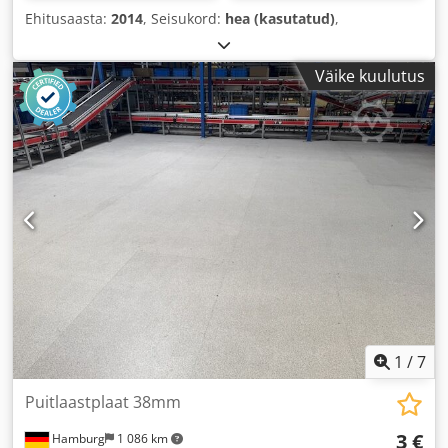
Ehitusaasta:
2014
, Seisukord:
hea (kasutatud)
,
Väike kuulutus
1
/
7
Puitlaastplaat 38mm
3 €
Hamburg
1 086 km