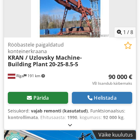
1
/
8
Rööbastele paigaldatud
konteinerkraana
KRAN / Uzlovsky Machine-
Building Plant
20-25-8.5-5
90 000 €
Rīga
191 km
VB lisandub käibemaks
Pärida
Helistada
Seisukord:
vajab remonti (kasutatud)
, Funktsionaalsus:
kontrollimata
, Ehitusaasta:
1990
, kogumass:
92 000 kg
,
kandevõime:
20 000 kg
, töökõrgus:
8 500 mm
, Varustus:
dokumentatsioon / käsiraamat
,
Väike kuulutus