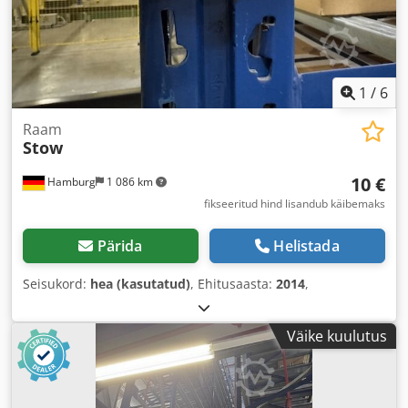
1
/
6
Raam
Stow
10 €
Hamburg
1 086 km
fikseeritud hind lisandub käibemaks
Pärida
Helistada
Seisukord:
hea (kasutatud)
, Ehitusaasta:
2014
,
Väike kuulutus