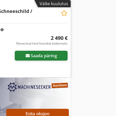
Väike kuulutus
Schneeschild /
m
2 490 €
fikseeritud hind lisandub käibemaks
Saada päring
Esita oksjon