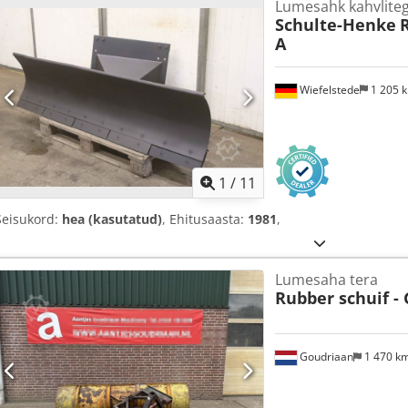
Lumesahk kahvliteg
Schulte-Henke
A
Wiefelstede
1 205 
1
/
11
Seisukord:
hea (kasutatud)
, Ehitusaasta:
1981
,
Lumesaha tera
Rubber schuif -
Goudriaan
1 470 k