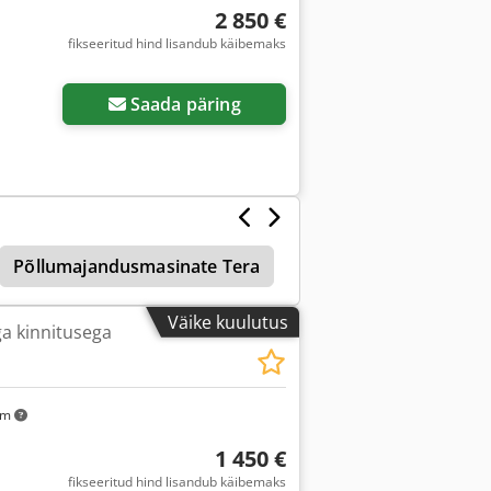
2 850 €
fikseeritud hind lisandub käibemaks
Saada päring
Põllumajandusmasinate Tera
Tera Äravoolu
Bu
Väike kuulutus
a kinnitusega
km
1 450 €
fikseeritud hind lisandub käibemaks