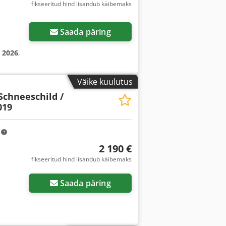
fikseeritud hind lisandub käibemaks
Saada päring
:
2026
,
Väike kuulutus
Schneeschild /
019
m
2 190 €
fikseeritud hind lisandub käibemaks
Saada päring