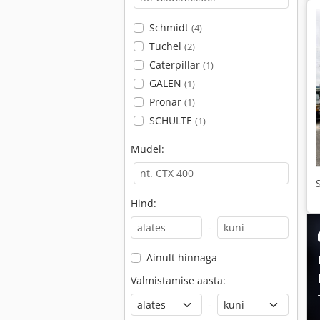
Schmidt
(4)
Tuchel
(2)
Caterpillar
(1)
GALEN
(1)
Pronar
(1)
SCHULTE
(1)
Mudel:
Hind:
-
Ainult hinnaga
Valmistamise aasta:
-