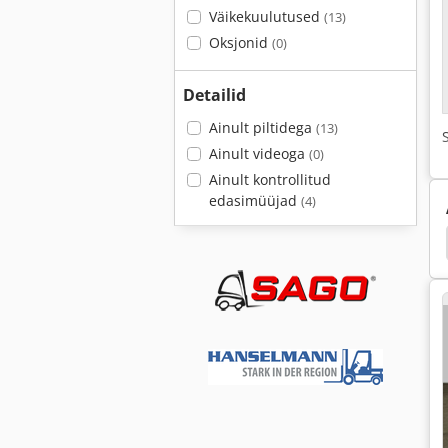
Väikekuulutused
(13)
Oksjonid
(0)
Detailid
Ainult piltidega
(13)
Ainult videoga
(0)
Ainult kontrollitud
edasimüüjad
(4)
 Tera
Lumesahk
Schmidt
Tuchel Pühkija