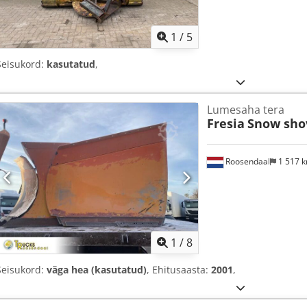
1
/
5
Seisukord:
kasutatud
,
Lumesaha tera
Fresia
Snow sho
Roosendaal
1 517 
1
/
8
Seisukord:
väga hea (kasutatud)
, Ehitusaasta:
2001
,