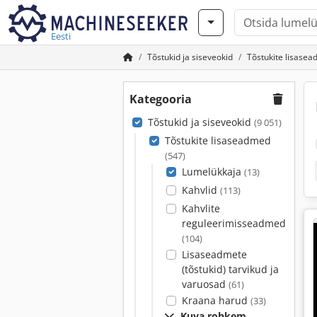
Eesti
Tõstukid ja siseveokid
Tõstukite lisase
Kategooria
Tõstukid ja siseveokid
(9 051)
Tõstukite lisaseadmed
(547)
Lumelükkaja
(13)
Kahvlid
(113)
Kahvlite
reguleerimisseadmed
(104)
Lisaseadmete
(tõstukid) tarvikud ja
varuosad
(61)
Kraana harud
(33)
Kuva rohkem