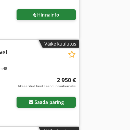
Hinnainfo
Väike kuulutus
vel
km
2 950 €
fikseeritud hind lisandub käibemaks
Saada päring