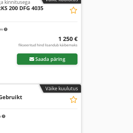
a kinnitusega
RKS 200 DFG 4035
km
1 250 €
fikseeritud hind lisandub käibemaks
Saada päring
Väike kuulutus
 Gebruikt
m