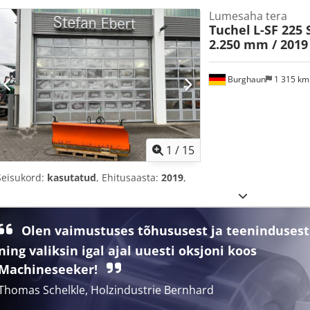
Lumesaha tera
Tuchel
L-SF 225 
2.250 mm / 2019
Burghaun
1 315 k
1
/
15
Seisukord:
kasutatud
, Ehitusaasta:
2019
,
Olen vaimustuses tõhususest ja teenindusest
ning valiksin igal ajal uuesti oksjoni koos
Machineseeker!
Thomas Schelkle, Holzindustrie Bernhard