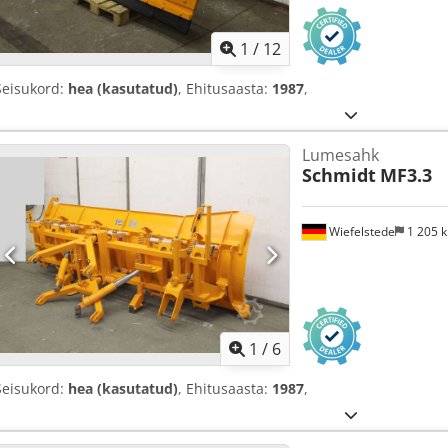
1
/
12
Seisukord:
hea (kasutatud)
, Ehitusaasta:
1987
,
Lumesahk
Schmidt
MF3.3
Wiefelstede
1 205 
1
/
6
Seisukord:
hea (kasutatud)
, Ehitusaasta:
1987
,