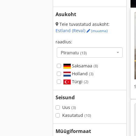
Asukoht
Teie tuvastatud asukoht:
Estland (Reval)
(muutma)
raadius:
Piiramatu
(13)
Saksamaa
(8)
Holland
(3)
Türgi
(2)
Seisund
Uus
(3)
Kasutatud
(10)
Müügiformaat