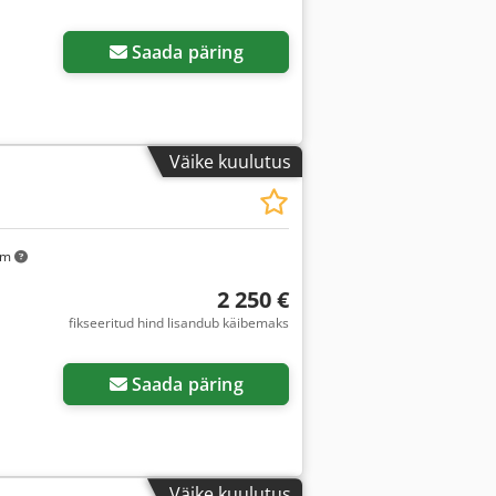
Saada päring
Väike kuulutus
km
2 250 €
fikseeritud hind lisandub käibemaks
Saada päring
Väike kuulutus