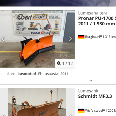
Lumesaha tera
Pronar
PU-1700 
2011 / 1.930 mm
Burghaun
1 315 k
1
/
12
Seisukord:
kasutatud
, Ehitusaasta:
2011
,
Lumesahk
Schmidt
MF3.3
Wiefelstede
1 205 