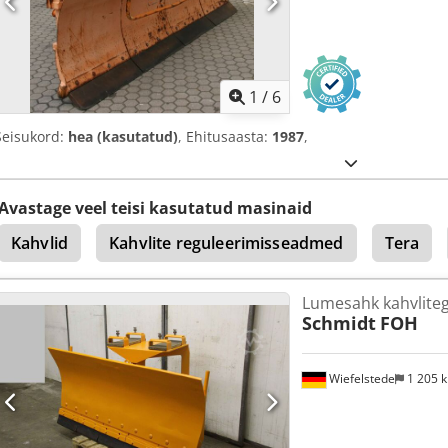
1
/
6
Seisukord:
hea (kasutatud)
, Ehitusaasta:
1987
,
Avastage veel teisi kasutatud masinaid
Kahvlid
Kahvlite reguleerimisseadmed
Tera
Lumesahk kahvliteg
Schmidt
FOH
Wiefelstede
1 205 