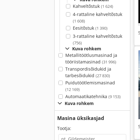
Kahveltõstuk
(1 624)
4-rattaline kahveltõstuk
(1 608)
Eesitõstuk
(1 390)
3-rattaline kahveltõstuk
(756)
Kuva rohkem
Metallitöötlusmasinad ja
tööriistamasinad
(31 996)
Transpordisõidukid ja
tarbesõidukid
(27 830)
Puidutöötlemismasinad
(12 169)
Automaatikatehnika
(9 153)
Kuva rohkem
Masina üksikasjad
Tootja: