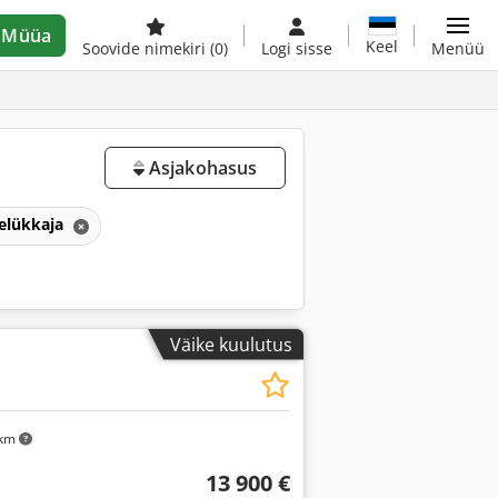
Müüa
Keel
Soovide nimekiri
(0)
Logi sisse
Menüü
Asjakohasus
elükkaja
Väike kuulutus
 km
13 900 €