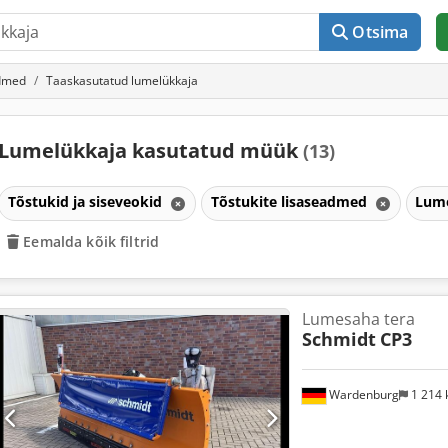
Otsima
admed
Taaskasutatud lumelükkaja
Lumelükkaja kasutatud müük
(13)
Tõstukid ja siseveokid
Tõstukite lisaseadmed
Lum
Eemalda kõik filtrid
Lumesaha tera
Schmidt
CP3
Wardenburg
1 214