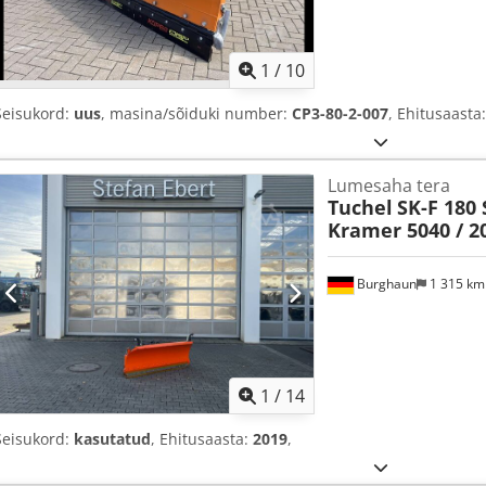
1
/
10
Seisukord:
uus
, masina/sõiduki number:
CP3-80-2-007
, Ehitusaasta
Lumesaha tera
Tuchel
SK-F 180 
Kramer 5040 / 2
Burghaun
1 315 k
1
/
14
Seisukord:
kasutatud
, Ehitusaasta:
2019
,