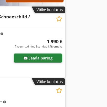
Väike kuulutus
Schneeschild /
m
1 990 €
fikseeritud hind lisandub käibemaks
Saada päring
Väike kuulutus
km